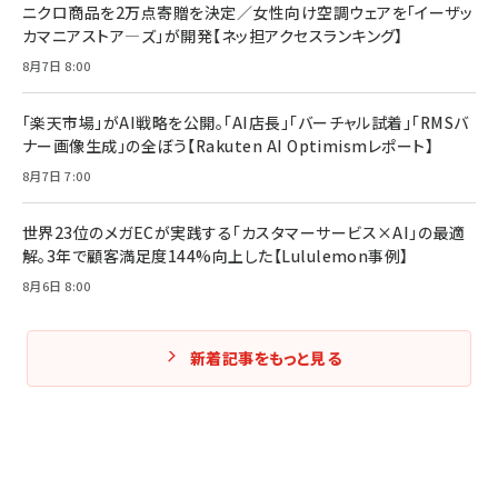
ニクロ商品を2万点寄贈を決定／女性向け空調ウェアを「イーザッ
カマニアストア―ズ」が開発【ネッ担アクセスランキング】
8月7日 8:00
「楽天市場」がAI戦略を公開。「AI店長」「バーチャル試着」「RMSバ
ナー画像生成」の全ぼう【Rakuten AI Optimismレポート】
8月7日 7:00
世界23位のメガECが実践する「カスタマーサービス×AI」の最適
解。3年で顧客満足度144%向上した【Lululemon事例】
8月6日 8:00
新着記事をもっと見る