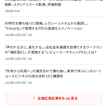
刷新、メディアコマース転換、評価制度
2月4日 8:00
AI時代を勝ち抜くEC戦略。レガシーシステムから脱却し、
「Shopify」で実現するPDCA高速化とイノベーション
2025年12月23日 7:00
「声のする方に、進化する。」会社全体最適を目標とするワークマン
の「補完型EC」 が実践する「レビューマーケティング3.0」とは？
2025年12月17日 7:00
「所有から利用へ」の潮流をAIで勝ち抜く。事例で学ぶレンタル・リ
ユースビジネスの成功法則とEC構築術
2025年12月16日 7:00
企画広告記事をもっと見る