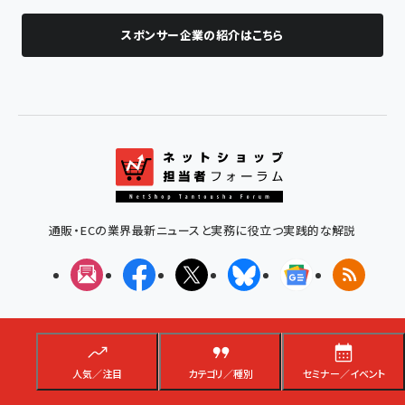
スポンサー企業の紹介はこちら
通販・ECの業界最新ニュースと実務に役立つ実践的な解説
メルマガ
Facebook
X(エックス)
Bluesky
Googleニュ
RSS
本サイトについて
広告出稿について（媒体資料）
お問い合わせ
利用規約
人気／注目
カテゴリ／種別
セミナー／イベント
プライバシーポリシー
特定商取引法に基づく表示
会社概要
インプレスグループTOP