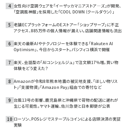
女性向け空調ウェアを「イーザッカマニアストア―ズ」が開発、
「空調風神服」を採用した「COOL DOWN（クールダウン）」
老舗ECプラットフォームのEストアー「ショップサーブ」に不正
アクセス、885万件の個人情報が漏えい。店舗関連情報も流出
楽天の最新AIやテクノロジーを体験できる「Rakuten AI
Optimism」、今日からスタート。パシフィコ横浜で開催
楽天、会話型の「AIコンシェルジュ」で注文額17％増。買い物
体験をどう変えた？
Amazonが令和8年熊本地震の被災地支援、「ほしい物リス
ト」「支援物資」「Amazon Pay」経由での寄付など
台風13号の影響、鹿児島県と沖縄県で荷物の配送に遅れが
生じる可能性。ヤマト運輸、佐川急便と日本郵便が公表
ローソン、POSレジでステーブルコインによる店頭決済の実証
実験