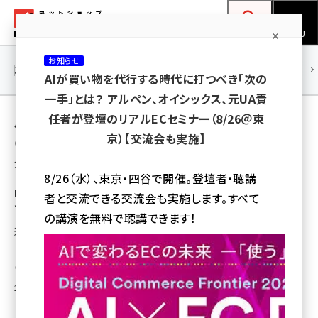
メ
ネットショップ担当者フォーラム
イ
検索
MENU
ン
お知らせ
コ
連載・特集
|
海外
海外情報
海外
AI
メタバース
AIが買い物を代行する時代に打つべき「次の
ン
一手」とは？ アルペン、オイシックス、元UA責
テ
用語「アイリスオーヤマ」 が使われている記事
任者が登壇のリアルECセミナー（8/26＠東
ン
京）【交流会も実施】
の一覧
ツ
amazon (2259)
全 14 記事中 1 ～ 14 を表示中
に
8/26（水）、東京・四谷で開催。登壇者・聴講
yahoo (1910)
移
ECに興味がある学生よ集まれ! アイリスオー
者と交流できる交流会も実施します。すべて
ヤマがネット通販用の新卒者採用を開始
動
楽天 (1878)
の講演を無料で聴講できます！
通販サイトの企画、デザイン、コーディングなどのWeb制作部門へ配属する
ecbeing (1213)
「Webデザイナーコース」を新設
アスクル (1126)
瀧川 正実
2016年3月1日 7:00
base (1085)
ビィ・フォアード (786)