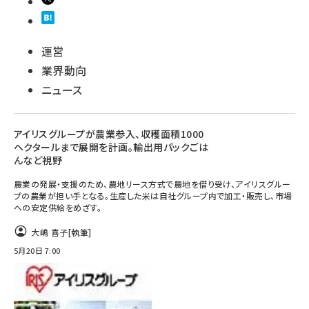
運営
業界動向
ニュース
アイリスグループが農業参入、収穫面積1000
ヘクタールまで展開を計画。輸出用パックごは
んなど視野
農業の発展・支援のため、農地リース方式で農地を借り受け、アイリスグルー
プの農業が担い手となる。生産した米は自社グループ内で加工・販売し、市場
への安定供給をめざす。
大嶋 喜子
[執筆]
5月20日 7:00