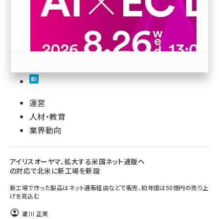
revico (746)
運営
参加登録はこちら↑
人材・教育
業界動向
アイリスオーヤマ、拡大する米国ネット通販へ
の対応で北米に新工場を新設
新工場で作った製品はネット通販経由などで販売、初年度は50億円の売り上
げを見込む
瀧川 正実