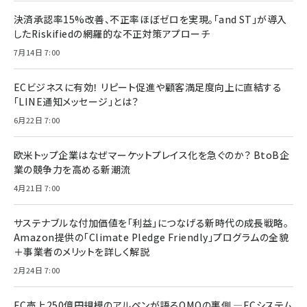
決済承認率15%改善、不正率ほぼゼロを実現。「and ST」が導入
したRiskifiedの網羅的な不正対策アプローチ
7月14日 7:00
ECビジネスに有効！ リピート促進や顧客満足度向上に直結する
「LINE通知メッセージ」とは？
6月22日 7:00
欧米トップ企業はなぜマーケットプレイス化を急ぐのか？ BtoB企
業の競争力を高める新潮流
4月21日 7:00
サステナブルな付加価値を「利益」につなげる新時代の成長戦略。
Amazon提供の「Climate Pledge Friendly」プログラムの全貌
＋事業者のメリットを詳しく解説
2月24日 7:00
EC売上250億円規模のアルペンが語るOMOの裏側 ―ECシステム