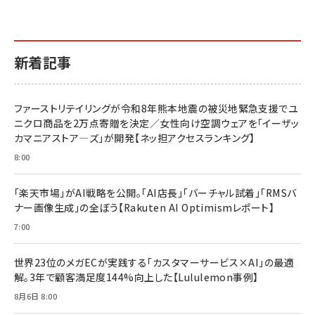
新着記事
ファーストリテイリングが令和8年熊本地震の被災地緊急支援でユ
ニクロ商品を2万点寄贈を決定／女性向け空調ウェアを「イーザッ
カマニアストア―ズ」が開発【ネッ担アクセスランキング】
8:00
「楽天市場」がAI戦略を公開。「AI店長」「バーチャル試着」「RMSバ
ナー画像生成」の全ぼう【Rakuten AI Optimismレポート】
7:00
世界23位のメガECが実践する「カスタマーサービス×AI」の最適
解。3年で顧客満足度144%向上した【Lululemon事例】
8月6日 8:00