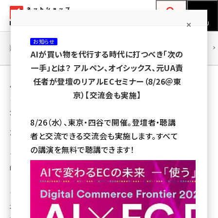
メ
ネットショップ担当者フォーラム
イ
検索
MENU
ン
お知らせ
コ
連載・特集
|
海外
海外情報
海外
AI
メタバース
AIが買い物を代行する時代に打つべき「次の
ン
一手」とは？ アルペン、オイシックス、元UA責
テ
用語「オンライン・マーケティング・ソリューショ
任者が登壇のリアルECセミナー（8/26＠東
ン
京）【交流会も実施】
ン」 が使われている記事の一覧
ツ
amazon (2247)
全 2 記事中 1 ～ 2 を表示中
に
8/26（水）、東京・四谷で開催。登壇者・聴講
yahoo (1901)
移
ZOZOやユニクロおさえ「マガシーク」がアパ
者と交流できる交流会も実施します。すべて
レルECで最も推奨したいサイト。NPS調査で
動
楽天 (1871)
の講演を無料で聴講できます！
見える顧客の評価
ecbeing (1207)
NTTコム オンライン・マーケティング・ソリューションがアパレルECサイトの
「NPS」を調査した
アスクル (1119)
渡部 和章
base (1075)
2018年12月19日 8:00
ビィ・フォアード (773)