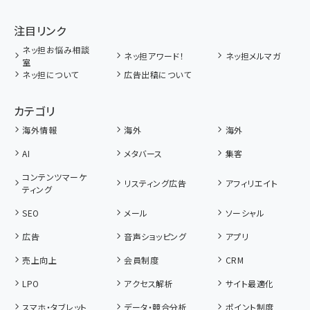
注目リンク
ネッ担お悩み相談
ネッ担アワード！
ネッ担メルマガ
室
ネッ担について
広告出稿について
カテゴリ
海外情報
海外
海外
AI
メタバース
集客
コンテンツマーケ
リスティング広告
アフィリエイト
ティング
SEO
メール
ソーシャル
広告
音声ショッピング
アプリ
売上向上
会員制度
CRM
LPO
アクセス解析
サイト最適化
スマホ・タブレット
データ・競合分析
ポイント制度