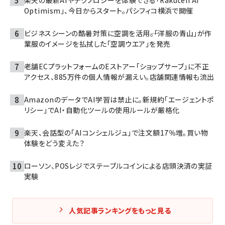
楽天の最新AIやテクノロジーを体験できる「Rakuten AI
Optimism」、今日からスタート。パシフィコ横浜で開催
ビジネスシーンの酷暑対策に空調を活用――。「洋服の青山」が作
業服のイメージを払拭した「空調ウエア」を発売
老舗ECプラットフォームのEストアー「ショップサーブ」に不正
アクセス、885万件の個人情報が漏えい。店舗関連情報も流出
AmazonのデータでAI学習は禁止に。新規約「エージェントポ
リシー」でAI・自動化ツールの使用ルールが厳格化
楽天、会話型の「AIコンシェルジュ」で注文額17％増。買い物
体験をどう変えた？
ローソン、POSレジでステーブルコインによる店頭決済の実証
実験
人気記事ランキングをもっと見る