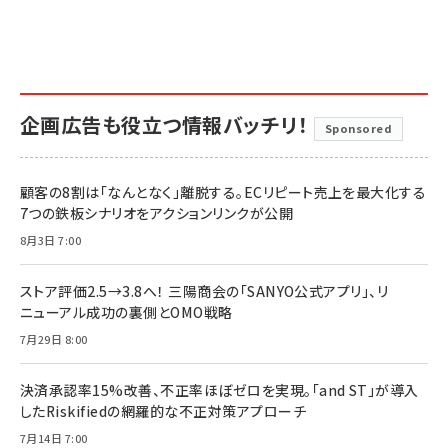
企画広告も役立つ情報バッチリ！
Sponsored
顧客の8割は「なんとなく」離脱する。ECリピート売上を最大化する
7つの鉄板シナリオをアクションリンクが公開
8月3日 7:00
ストア評価2.5→3.8へ！ 三陽商会の「SANYO公式アプリ」、リ
ニューアル成功の裏側とOMO戦略
7月29日 8:00
決済承認率15%改善、不正率ほぼゼロを実現。「and ST」が導入
したRiskifiedの網羅的な不正対策アプローチ
7月14日 7:00