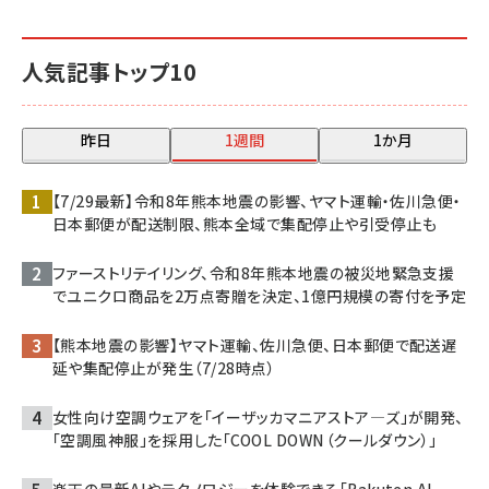
人気記事トップ10
昨日
1週間
1か月
【7/29最新】令和8年熊本地震の影響、ヤマト運輸・佐川急便・
日本郵便が配送制限、熊本全域で集配停止や引受停止も
ファーストリテイリング、令和8年熊本地震の被災地緊急支援
でユニクロ商品を2万点寄贈を決定、1億円規模の寄付を予定
【熊本地震の影響】ヤマト運輸、佐川急便、日本郵便で配送遅
延や集配停止が発生（7/28時点）
女性向け空調ウェアを「イーザッカマニアストア―ズ」が開発、
「空調風神服」を採用した「COOL DOWN（クールダウン）」