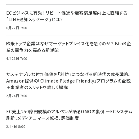
ECビジネスに有効！ リピート促進や顧客満足度向上に直結する
「LINE通知メッセージ」とは？
6月22日 7:00
欧米トップ企業はなぜマーケットプレイス化を急ぐのか？ BtoB企
業の競争力を高める新潮流
4月21日 7:00
サステナブルな付加価値を「利益」につなげる新時代の成長戦略。
Amazon提供の「Climate Pledge Friendly」プログラムの全貌
＋事業者のメリットを詳しく解説
2月24日 7:00
EC売上250億円規模のアルペンが語るOMOの裏側 ―ECシステム
刷新、メディアコマース転換、評価制度
2月4日 8:00