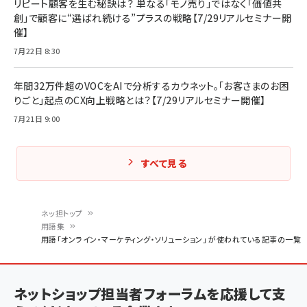
リピート顧客を生む秘訣は？ 単なる「モノ売り」ではなく「価値共
創」で顧客に“選ばれ続ける”プラスの戦略【7/29リアルセミナー開
催】
7月22日 8:30
年間32万件超のVOCをAIで分析するカウネット。「お客さまのお困
りごと」起点のCX向上戦略とは？【7/29リアルセミナー開催】
7月21日 9:00
すべて見る
ネッ担トップ
用語集
パ
用語「オンライン・マーケティング・ソリューション」 が使われている記事の一覧
ン
く
ネットショップ担当者フォーラムを応援して支
ず