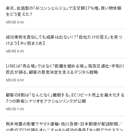
楽天、会話型の「AIコンシェルジュ」で注文額17％増。買い物体験
をどう変えた？
8月5日 8:00
成功事例を真似しても成果は出ない！？「自社だけの答え」を見つ
けよう【ネッ担まとめ】
8月4日 8:00
LINEは「売る場」ではなく「距離を縮める場」。阪急交通社・宇和川
匠氏が語る、顧客の意思決定を支えるデジタル戦略
8月3日 8:00
顧客の8割は「なんとなく」離脱する。ECリピート売上を最大化する
7つの鉄板シナリオをアクションリンクが公開
8月3日 7:00
熊本地震の影響でヤマト運輸・佐川急便・日本郵便が配送制限／
小売のプロが語るオムニチャネル成功の条件【ネッ担アクセスラン