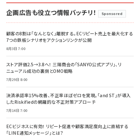
企画広告も役立つ情報バッチリ！
Sponsored
顧客の8割は「なんとなく」離脱する。ECリピート売上を最大化する
7つの鉄板シナリオをアクションリンクが公開
8月3日 7:00
ストア評価2.5→3.8へ！ 三陽商会の「SANYO公式アプリ」、リ
ニューアル成功の裏側とOMO戦略
7月29日 8:00
決済承認率15%改善、不正率ほぼゼロを実現。「and ST」が導入
したRiskifiedの網羅的な不正対策アプローチ
7月14日 7:00
ECビジネスに有効！ リピート促進や顧客満足度向上に直結する
「LINE通知メッセージ」とは？