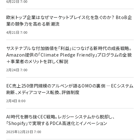
6月22日 7:00
欧米トップ企業はなぜマーケットプレイス化を急ぐのか？ BtoB企
業の競争力を高める新潮流
4月21日 7:00
サステナブルな付加価値を「利益」につなげる新時代の成長戦略。
Amazon提供の「Climate Pledge Friendly」プログラムの全貌
＋事業者のメリットを詳しく解説
2月24日 7:00
EC売上250億円規模のアルペンが語るOMOの裏側 ―ECシステム
刷新、メディアコマース転換、評価制度
2月4日 8:00
AI時代を勝ち抜くEC戦略。レガシーシステムから脱却し、
「Shopify」で実現するPDCA高速化とイノベーション
2025年12月23日 7:00