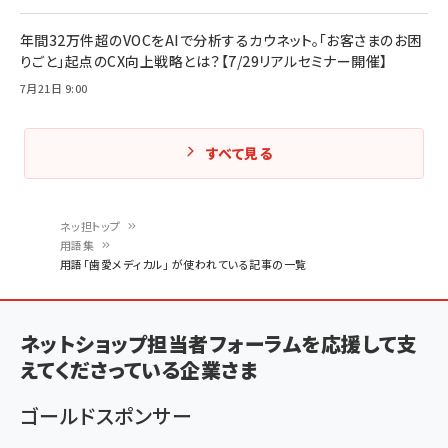
年間32万件超のVOCをAIで分析するカウネット。「お客さまのお困
りごと」起点のCX向上戦略とは？【7/29リアルセミナー開催】
7月21日 9:00
すべて見る
ネッ担トップ
用語集
パ
用語「歯愛メディカル」 が使われている記事の一覧
ン
く
ネットショップ担当者フォーラムを応援して支
ず
えてくださっている企業さま
ゴールドスポンサー