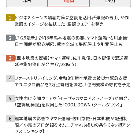
昨日
1週間
1か月
ビジネスシーンの酷暑対策に空調を活用――。「洋服の青山」が作
業服のイメージを払拭した「空調ウエア」を発売
【7/29最新】令和8年熊本地震の影響、ヤマト運輸・佐川急便・
日本郵便が配送制限、熊本全域で集配停止や引受停止も
【熊本地震の影響】ヤマト運輸、佐川急便、日本郵便で配送遅
延や集配停止が発生（7/28時点）
ファーストリテイリング、令和8年熊本地震の被災地緊急支援
でユニクロ商品を2万点寄贈を決定、1億円規模の寄付を予定
女性向け空調ウェアを「イーザッカマニアストア―ズ」が開発、
「空調風神服」を採用した「COOL DOWN（クールダウン）」
熊本地震の影響でヤマト運輸・佐川急便・日本郵便が配送制
限／小売のプロが語るオムニチャネル成功の条件【ネッ担アク
セスランキング】