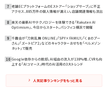
老舗ECプラットフォームのEストアー「ショップサーブ」に不正
アクセス、885万件の個人情報が漏えい。店舗関連情報も流出
楽天の最新AIやテクノロジーを体験できる「Rakuten AI
Optimism」、今日からスタート。パシフィコ横浜で開催
千趣会が「刀剣乱舞 ONLINE」「SPY×FAMILY」「くまのプー
さん」「ズートピア2」などのキャラクターおせちを「ベルメゾン
ネット」で販売
Google依存からの脱却。AI経由の流入が138%増、CVRも向
上する「AIコマース」時代のAI活用の3大トレンド
人気記事ランキングをもっと見る