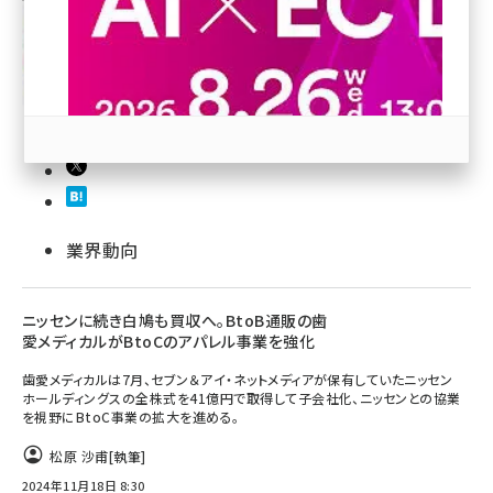
revico (737)
参加登録はこちら↑
業界動向
ニッセンに続き白鳩も買収へ。BtoB通販の歯
愛メディカルがBtoCのアパレル事業を強化
歯愛メディカルは7月、セブン＆アイ・ネットメディアが保有していたニッセン
ホールディングスの全株式を41億円で取得して子会社化、ニッセンとの協業
を視野にBtoC事業の拡大を進める。
松原 沙甫
[執筆]
2024年11月18日 8:30