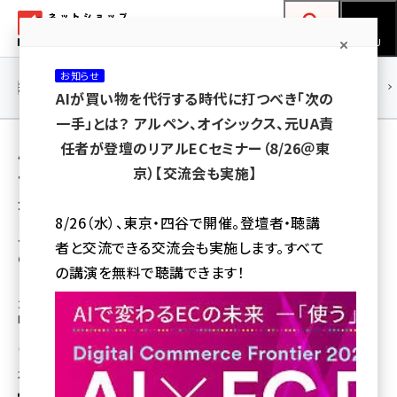
メ
ネットショップ担当者フォーラム
イ
検索
MENU
ン
お知らせ
コ
連載・特集
|
海外
海外情報
海外
AI
メタバース
AIが買い物を代行する時代に打つべき「次の
ン
一手」とは？ アルペン、オイシックス、元UA責
テ
用語「歯愛メディカル」 が使われている記事の
任者が登壇のリアルECセミナー（8/26＠東
ン
京）【交流会も実施】
一覧
ツ
amazon (2232)
全 8 記事中 1 ～ 8 を表示中
に
8/26（水）、東京・四谷で開催。登壇者・聴講
yahoo (1894)
移
セブン＆アイがニッセンHDを売却、医療品通販
者と交流できる交流会も実施します。すべて
の歯愛メディカルが41億円で取得
動
楽天 (1863)
の講演を無料で聴講できます！
ピーク時は2000億円を超えたニッセンホールディングスの売上高は2024年
ecbeing (1203)
2月期に395億7100万円へと縮小。かつて通販最大手と言われたニッセン
HDの株式はセブン＆アイから、歯愛メディカルへと移る
アスクル (1112)
瀧川 正実
base (1068)
2024年5月10日 8:30
ビィ・フォアード (768)