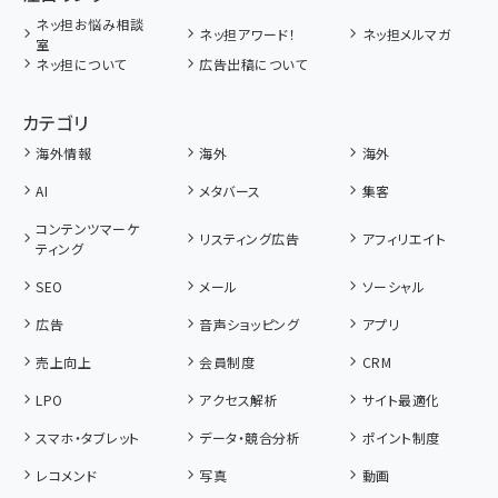
ネッ担お悩み相談
ネッ担アワード！
ネッ担メルマガ
室
ネッ担について
広告出稿について
カテゴリ
海外情報
海外
海外
AI
メタバース
集客
コンテンツマーケ
リスティング広告
アフィリエイト
ティング
SEO
メール
ソーシャル
広告
音声ショッピング
アプリ
売上向上
会員制度
CRM
LPO
アクセス解析
サイト最適化
スマホ・タブレット
データ・競合分析
ポイント制度
レコメンド
写真
動画