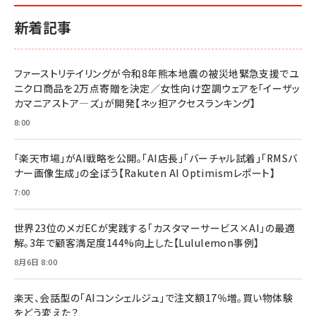
新着記事
ファーストリテイリングが令和8年熊本地震の被災地緊急支援でユ
ニクロ商品を2万点寄贈を決定／女性向け空調ウェアを「イーザッ
カマニアストア―ズ」が開発【ネッ担アクセスランキング】
8:00
「楽天市場」がAI戦略を公開。「AI店長」「バーチャル試着」「RMSバ
ナー画像生成」の全ぼう【Rakuten AI Optimismレポート】
7:00
世界23位のメガECが実践する「カスタマーサービス×AI」の最適
解。3年で顧客満足度144%向上した【Lululemon事例】
8月6日 8:00
楽天、会話型の「AIコンシェルジュ」で注文額17％増。買い物体験
をどう変えた？