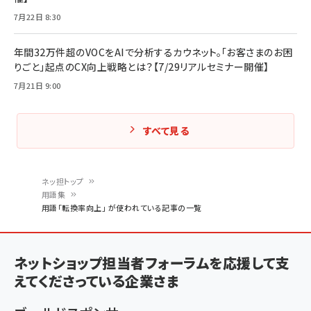
7月22日 8:30
年間32万件超のVOCをAIで分析するカウネット。「お客さまのお困
りごと」起点のCX向上戦略とは？【7/29リアルセミナー開催】
7月21日 9:00
すべて見る
ネッ担トップ
用語集
パ
用語「転換率向上」 が使われている記事の一覧
ン
く
ネットショップ担当者フォーラムを応援して支
ず
えてくださっている企業さま