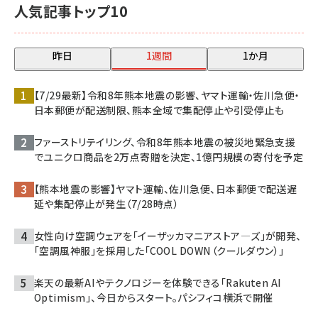
人気記事トップ10
昨日
1週間
1か月
【7/29最新】令和8年熊本地震の影響、ヤマト運輸・佐川急便・
日本郵便が配送制限、熊本全域で集配停止や引受停止も
ファーストリテイリング、令和8年熊本地震の被災地緊急支援
でユニクロ商品を2万点寄贈を決定、1億円規模の寄付を予定
【熊本地震の影響】ヤマト運輸、佐川急便、日本郵便で配送遅
延や集配停止が発生（7/28時点）
女性向け空調ウェアを「イーザッカマニアストア―ズ」が開発、
「空調風神服」を採用した「COOL DOWN（クールダウン）」
楽天の最新AIやテクノロジーを体験できる「Rakuten AI
Optimism」、今日からスタート。パシフィコ横浜で開催