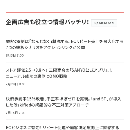
企画広告も役立つ情報バッチリ！
Sponsored
顧客の8割は「なんとなく」離脱する。ECリピート売上を最大化する
7つの鉄板シナリオをアクションリンクが公開
8月3日 7:00
ストア評価2.5→3.8へ！ 三陽商会の「SANYO公式アプリ」、リ
ニューアル成功の裏側とOMO戦略
7月29日 8:00
決済承認率15%改善、不正率ほぼゼロを実現。「and ST」が導入
したRiskifiedの網羅的な不正対策アプローチ
7月14日 7:00
ECビジネスに有効！ リピート促進や顧客満足度向上に直結する