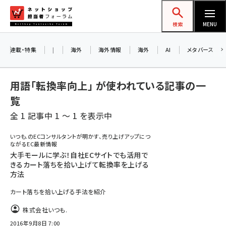
メ
ネットショップ担当者フォーラム
イ
検索
MENU
ン
コ
連載・特集
|
海外
海外情報
海外
AI
メタバース
ン
テ
用語「転換率向上」 が使われている記事の一
ン
覧
ツ
amazon (2247)
全 1 記事中 1 ～ 1 を表示中
に
yahoo (1901)
移
いつも.のECコンサルタントが明かす、売り上げアップにつ
ながるEC最新情報
動
楽天 (1871)
大手モールに学ぶ！自社ECサイトでも活用で
きるカート落ちを拾い上げて転換率を上げる
ecbeing (1207)
方法
アスクル (1119)
カート落ちを拾い上げる手法を紹介
base (1075)
株式会社いつも.
2016年9月8日 7:00
ビィ・フォアード (773)