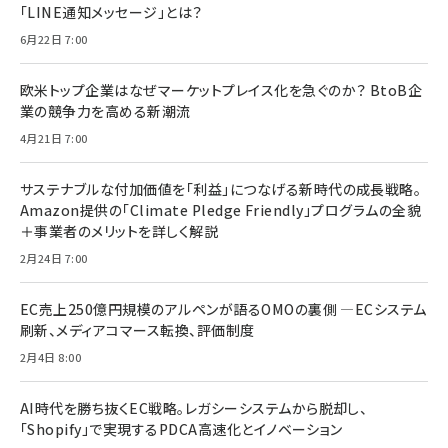
「LINE通知メッセージ」とは？
6月22日 7:00
欧米トップ企業はなぜマーケットプレイス化を急ぐのか？ BtoB企
業の競争力を高める新潮流
4月21日 7:00
サステナブルな付加価値を「利益」につなげる新時代の成長戦略。
Amazon提供の「Climate Pledge Friendly」プログラムの全貌
＋事業者のメリットを詳しく解説
2月24日 7:00
EC売上250億円規模のアルペンが語るOMOの裏側 ―ECシステム
刷新、メディアコマース転換、評価制度
2月4日 8:00
AI時代を勝ち抜くEC戦略。レガシーシステムから脱却し、
「Shopify」で実現するPDCA高速化とイノベーション