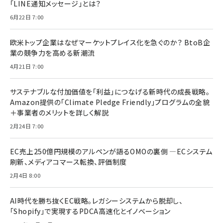
「LINE通知メッセージ」とは？
6月22日 7:00
欧米トップ企業はなぜマーケットプレイス化を急ぐのか？ BtoB企
業の競争力を高める新潮流
4月21日 7:00
サステナブルな付加価値を「利益」につなげる新時代の成長戦略。
Amazon提供の「Climate Pledge Friendly」プログラムの全貌
＋事業者のメリットを詳しく解説
2月24日 7:00
EC売上250億円規模のアルペンが語るOMOの裏側 ―ECシステム
刷新、メディアコマース転換、評価制度
2月4日 8:00
AI時代を勝ち抜くEC戦略。レガシーシステムから脱却し、
「Shopify」で実現するPDCA高速化とイノベーション