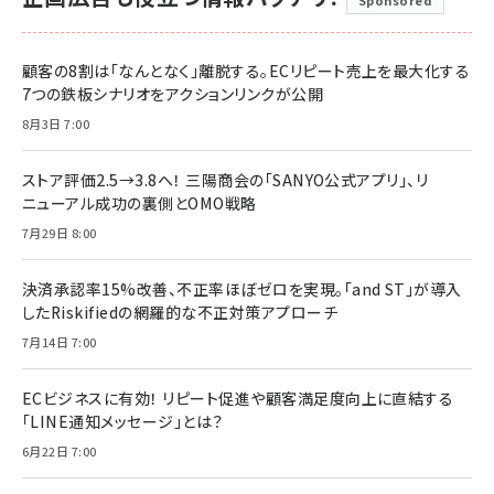
Sponsored
顧客の8割は「なんとなく」離脱する。ECリピート売上を最大化する
7つの鉄板シナリオをアクションリンクが公開
8月3日 7:00
ストア評価2.5→3.8へ！ 三陽商会の「SANYO公式アプリ」、リ
ニューアル成功の裏側とOMO戦略
7月29日 8:00
決済承認率15%改善、不正率ほぼゼロを実現。「and ST」が導入
したRiskifiedの網羅的な不正対策アプローチ
7月14日 7:00
ECビジネスに有効！ リピート促進や顧客満足度向上に直結する
「LINE通知メッセージ」とは？
6月22日 7:00