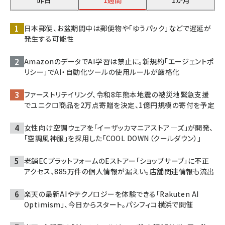
昨日
1週間
1か月
日本郵便、お盆期間中は郵便物や「ゆうパック」などで遅延が
発生する可能性
AmazonのデータでAI学習は禁止に。新規約「エージェントポ
リシー」でAI・自動化ツールの使用ルールが厳格化
ファーストリテイリング、令和8年熊本地震の被災地緊急支援
でユニクロ商品を2万点寄贈を決定、1億円規模の寄付を予定
女性向け空調ウェアを「イーザッカマニアストア―ズ」が開発、
「空調風神服」を採用した「COOL DOWN（クールダウン）」
老舗ECプラットフォームのEストアー「ショップサーブ」に不正
アクセス、885万件の個人情報が漏えい。店舗関連情報も流出
楽天の最新AIやテクノロジーを体験できる「Rakuten AI
Optimism」、今日からスタート。パシフィコ横浜で開催