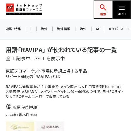
メ
ネットショップ担当者フォーラム
イ
検索
MENU
ン
コ
連載・特集
|
海外
海外情報
海外
AI
メタバース
ン
テ
用語「RAVIPA」 が使われている記事の一覧
ン
全 1 記事中 1 ～ 1 を表示中
ツ
amazon (2259)
に
東証プロマーケット市場に新規上場する単品
リピート通販の「RAVIPA」とは
yahoo (1910)
移
動
RAVIPAは通販事業が主力事業で、メイン商材は女性用育毛剤「Hairmore」
楽天 (1878)
と美容液「ASHADA」。メインターゲットは40～60代の女性で、自社ECサイト
や大手ECモールに出店して販売している
ecbeing (1213)
松原 沙甫
[執筆]
アスクル (1126)
2024年1月25日 9:00
base (1085)
ビィ・フォアード (786)