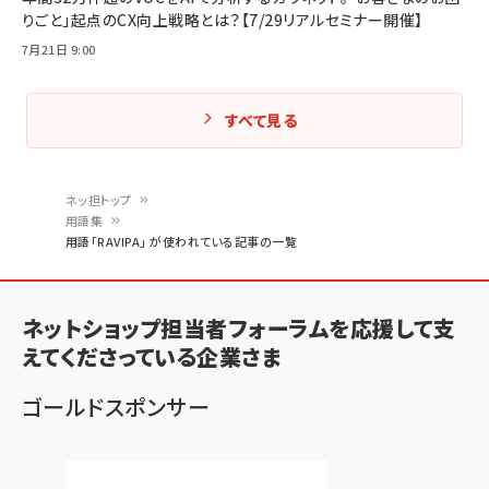
りごと」起点のCX向上戦略とは？【7/29リアルセミナー開催】
7月21日 9:00
すべて見る
ネッ担トップ
用語集
パ
用語「RAVIPA」 が使われている記事の一覧
ン
く
ネットショップ担当者フォーラムを応援して支
ず
えてくださっている企業さま
ゴールドスポンサー