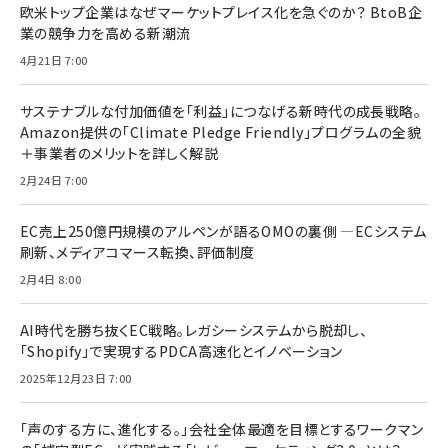
欧米トップ企業はなぜマーケットプレイス化を急ぐのか？ BtoB企
業の競争力を高める新潮流
4月21日 7:00
サステナブルな付加価値を「利益」につなげる新時代の成長戦略。
Amazon提供の「Climate Pledge Friendly」プログラムの全貌
＋事業者のメリットを詳しく解説
2月24日 7:00
EC売上250億円規模のアルペンが語るOMOの裏側 ―ECシステム
刷新、メディアコマース転換、評価制度
2月4日 8:00
AI時代を勝ち抜くEC戦略。レガシーシステムから脱却し、
「Shopify」で実現するPDCA高速化とイノベーション
2025年12月23日 7:00
「声のする方に、進化する。」会社全体最適を目標とするワークマン