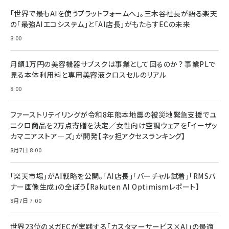
「世界で最もAIを使うプラットフォームへ」。三木谷社長が語る楽天
の「最強AIエコシステム」と「AI店長」がもたらすECの未来
8:00
月額1万円の美容機器サブスクは事業として回るのか？ 事業PLで
見る本体利用料と専用美容液クロスセルのリアル
8:00
ファーストリテイリングが令和8年熊本地震の被災地緊急支援でユ
ニクロ商品を2万点寄贈を決定／女性向け空調ウェアを「イーザッ
カマニアストア―ズ」が開発【ネッ担アクセスランキング】
8月7日 8:00
「楽天市場」がAI戦略を公開。「AI店長」「バーチャル試着」「RMSバ
ナー画像生成」の全ぼう【Rakuten AI Optimismレポート】
8月7日 7:00
世界23位のメガECが実践する「カスタマーサービス×AI」の最適