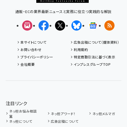
通販・ECの業界最新ニュースと実務に役立つ実践的な解説
メルマガ
Facebook
X(エックス)
Bluesky
Googleニュ
RSS
本サイトについて
広告出稿について（媒体資料）
お問い合わせ
利用規約
プライバシーポリシー
特定商取引法に基づく表示
会社概要
インプレスグループTOP
注目リンク
ネッ担お悩み相談
ネッ担アワード！
ネッ担メルマガ
室
ネッ担について
広告出稿について