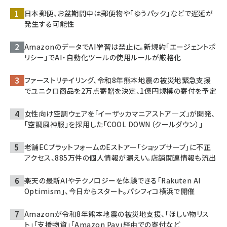
日本郵便、お盆期間中は郵便物や「ゆうパック」などで遅延が
発生する可能性
AmazonのデータでAI学習は禁止に。新規約「エージェントポ
リシー」でAI・自動化ツールの使用ルールが厳格化
ファーストリテイリング、令和8年熊本地震の被災地緊急支援
でユニクロ商品を2万点寄贈を決定、1億円規模の寄付を予定
女性向け空調ウェアを「イーザッカマニアストア―ズ」が開発、
「空調風神服」を採用した「COOL DOWN（クールダウン）」
老舗ECプラットフォームのEストアー「ショップサーブ」に不正
アクセス、885万件の個人情報が漏えい。店舗関連情報も流出
楽天の最新AIやテクノロジーを体験できる「Rakuten AI
Optimism」、今日からスタート。パシフィコ横浜で開催
Amazonが令和8年熊本地震の被災地支援、「ほしい物リス
ト」「支援物資」「Amazon Pay」経由での寄付など