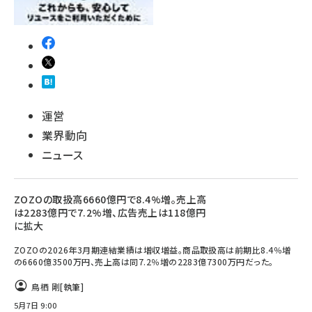
運営
業界動向
ニュース
ZOZOの取扱高6660億円で8.4%増。売上高
は2283億円で7.2%増、広告売上は118億円
に拡大
ZOZOの2026年3月期連結業績は増収増益。商品取扱高は前期比8.4％増
の6660億3500万円、売上高は同7.2％増の2283億7300万円だった。
鳥栖 剛
[執筆]
5月7日 9:00