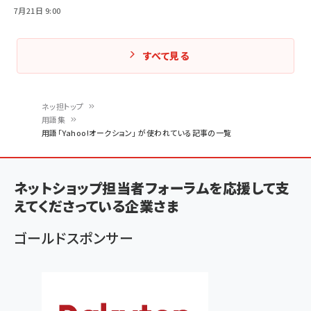
7月21日 9:00
すべて見る
ネッ担トップ
用語集
パ
用語「Yahoo!オークション」 が使われている記事の一覧
ン
く
ネットショップ担当者フォーラムを応援して支
ず
えてくださっている企業さま
ゴールドスポンサー