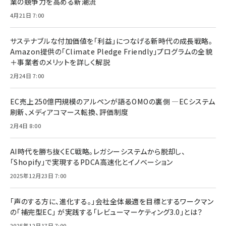
業の競争力を高める新潮流
4月21日 7:00
サステナブルな付加価値を「利益」につなげる新時代の成長戦略。
Amazon提供の「Climate Pledge Friendly」プログラムの全貌
＋事業者のメリットを詳しく解説
2月24日 7:00
EC売上250億円規模のアルペンが語るOMOの裏側 ―ECシステム
刷新、メディアコマース転換、評価制度
2月4日 8:00
AI時代を勝ち抜くEC戦略。レガシーシステムから脱却し、
「Shopify」で実現するPDCA高速化とイノベーション
2025年12月23日 7:00
「声のする方に、進化する。」会社全体最適を目標とするワークマン
の「補完型EC」 が実践する「レビューマーケティング3.0」とは？
2025年12月17日 7:00