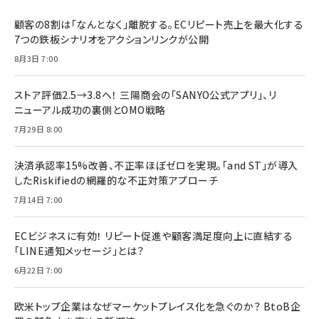
顧客の8割は「なんとなく」離脱する。ECリピート売上を最大化する
7つの鉄板シナリオをアクションリンクが公開
8月3日 7:00
ストア評価2.5→3.8へ！ 三陽商会の「SANYO公式アプリ」、リ
ニューアル成功の裏側とOMO戦略
7月29日 8:00
決済承認率15%改善、不正率ほぼゼロを実現。「and ST」が導入
したRiskifiedの網羅的な不正対策アプローチ
7月14日 7:00
ECビジネスに有効！ リピート促進や顧客満足度向上に直結する
「LINE通知メッセージ」とは？
6月22日 7:00
欧米トップ企業はなぜマーケットプレイス化を急ぐのか？ BtoB企