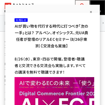
メ
ネットショップ担当者フォーラム
イ
検索
MENU
ン
お知らせ
コ
連載・特集
|
海外
海外情報
海外
AI
メタバース
AIが買い物を代行する時代に打つべき「次の
ン
一手」とは？ アルペン、オイシックス、元UA責
テ
用語「Yahoo!オークション」 が使われている記
任者が登壇のリアルECセミナー（8/26＠東
ン
京）【交流会も実施】
事の一覧
ツ
amazon (2260)
全 15 記事中 1 ～ 15 を表示中
に
8/26（水）、東京・四谷で開催。登壇者・聴講
yahoo (1910)
移
LINEヤフー、「Yahoo!オークション」の落札シ
者と交流できる交流会も実施します。すべて
ステム利用料を一律10%に改定
動
楽天 (1878)
の講演を無料で聴講できます！
LINEヤフーは「Yahoo!オークション」の落札システム利用料について、一部を
ecbeing (1213)
除き一律落札価格の10％（税込）に改定する。これまで「LYPプレミアム」会員
の利用料は8.8％だった。
アスクル (1126)
鳥栖 剛
[執筆]
base (1085)
2024年6月4日 7:30
ビィ・フォアード (786)