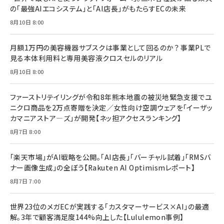
の「最強AIエコシステム」と「AI店長」がもたらすECの未来
8月10日 8:00
月額1万円の美容機器サブスクは事業として回るのか？ 事業PLで
見る本体利用料と専用美容液クロスセルのリアル
8月10日 8:00
ファーストリテイリングが令和8年熊本地震の被災地緊急支援でユ
ニクロ商品を2万点寄贈を決定／女性向け空調ウェアを「イーザッ
カマニアストア―ズ」が開発【ネッ担アクセスランキング】
8月7日 8:00
「楽天市場」がAI戦略を公開。「AI店長」「バーチャル試着」「RMSバ
ナー画像生成」の全ぼう【Rakuten AI Optimismレポート】
8月7日 7:00
世界23位のメガECが実践する「カスタマーサービス×AI」の最適
解。3年で顧客満足度144%向上した【Lululemon事例】