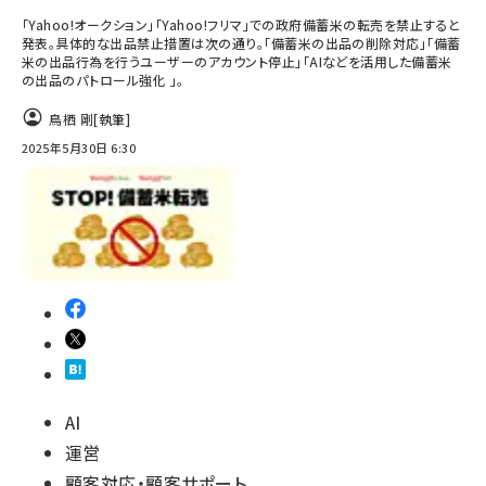
「Yahoo!オークション」「Yahoo!フリマ」での政府備蓄米の転売を禁止すると
発表。具体的な出品禁止措置は次の通り。「備蓄米の出品の削除対応」「備蓄
米の出品行為を行うユーザーのアカウント停止」「AIなどを活用した備蓄米
の出品のパトロール強化 」。
鳥栖 剛
[執筆]
2025年5月30日 6:30
AI
運営
顧客対応・顧客サポート