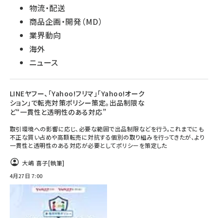
物流・配送
商品企画・開発（MD）
業界動向
海外
ニュース
LINEヤフー、「Yahoo!フリマ」「Yahoo!オーク
ション」で転売対策ポリシー策定。出品制限な
ど“一貫性と透明性のある対応”
取引環境への影響に応じ、必要な範囲で出品制限などを行う。これまでにも
不正な買い占めや高額転売に対抗する個別の取り組みを行ってきたが、より
一貫性と透明性のある対応が必要としてポリシーを策定した
大嶋 喜子
[執筆]
4月27日 7:00