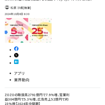
松原 沙甫
[執筆]
2024年10月8日 8:30
アプリ
業界動向
ZOZOの取扱高2791億円で7.9%増、営業利
益304億円で5.3%増、広告売上52億円で約
23%増【2024年中間期】