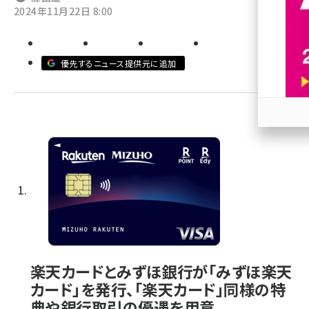
2024年11月22日 8:00
revico (746)
優先するニュース提供元に追加
参加
楽天カードとみずほ銀行が「みずほ楽天
カード」を発行、「楽天カード」同様の特
典や銀行取引の優遇を用意