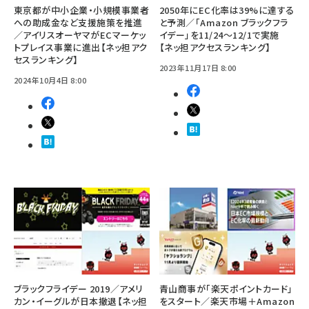
東京都が中小企業・小規模事業者
2050年にEC化率は39%に達する
への助成金など支援施策を推進
と予測／「Amazon ブラックフラ
／アイリスオーヤマがECマーケッ
イデー」を11/24～12/1で実施
トプレイス事業に進出【ネッ担アク
【ネッ担アクセスランキング】
セスランキング】
2023年11月17日 8:00
2024年10月4日 8:00
ブラックフライデー 2019／アメリ
青山商事が「楽天ポイントカード」
カン・イーグルが日本撤退【ネッ担
をスタート／楽天市場＋Amazon