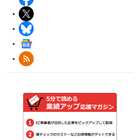
X(エックス)
BlueSky
Googleニュース
RSS