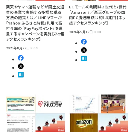
楽天やヤマト運輸などが国土交通
ECモールの利用はZ世代とY世代
省の事業で実施する多様な受取
「Amazon」／楽天グループの国
方法の施策とは／LINEヤフーが
内EC流通総額は約1.3兆円【ネッ
「Yahoo!ふるさと納税」利用で高
担アクセスランキング】
付与率の「PayPayポイント」を進
2024年5月17日 8:00
呈するキャンペーンを実施【ネッ担
アクセスランキング】
2025年8月22日 8:00