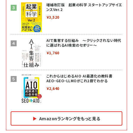
増補改訂版 起業の科学 スタートアップサイエ
ンスVer.2
￥3,520
AIで集客する仕組み ～クリックされない時代
に選ばれるAI検索のセオリー～
￥1,760
これからはじめるAIO AI最適化の教科書
AEO・GEO・LLMOがこれ1冊でわかる
￥2,640
Amazonランキングをもっと見る