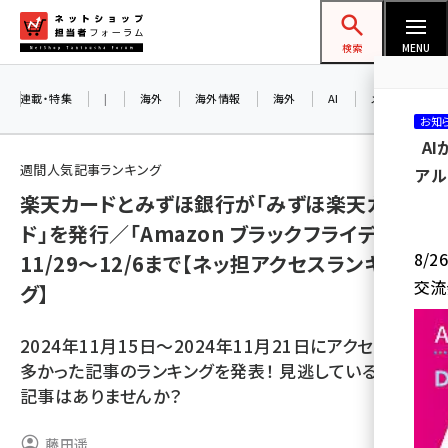
メ
ネットショップ担当者フォーラム
イ
検索
MENU
ン
コ
連載・特集
|
海外
海外情報
海外
AI
メタバース
お知
ン
A
テ
週間人気記事ランキング
アル
ン
楽天カードとみずほ銀行が「みずほ楽天カー
ツ
amazon (2260)
ド」を発行／「Amazon ブラックフライデー」は
に
8/
11/29～12/6まで【ネッ担アクセスランキン
yahoo (1910)
移
交流
グ】
動
楽天 (1878)
ecbeing (1213)
2024年11月15日～2024年11月21日にアクセス数の
多かった記事のランキングを発表！ 見逃している人気
アスクル (1126)
記事はありませんか？
base (1085)
藤田遥
ビィ・フォアード (786)