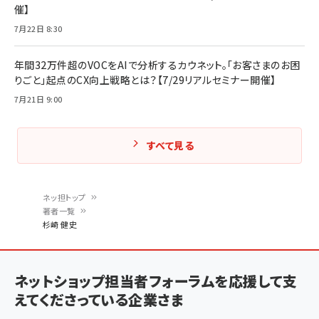
催】
7月22日 8:30
年間32万件超のVOCをAIで分析するカウネット。「お客さまのお困
りごと」起点のCX向上戦略とは？【7/29リアルセミナー開催】
7月21日 9:00
すべて見る
ネッ担トップ
著者一覧
パ
杉崎 健史
ン
く
ネットショップ担当者フォーラムを応援して支
ず
えてくださっている企業さま