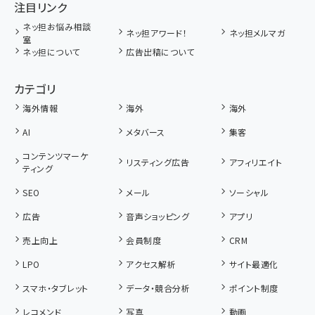
注目リンク
ネッ担お悩み相談
ネッ担アワード！
ネッ担メルマガ
室
ネッ担について
広告出稿について
カテゴリ
海外情報
海外
海外
AI
メタバース
集客
コンテンツマーケ
リスティング広告
アフィリエイト
ティング
SEO
メール
ソーシャル
広告
音声ショッピング
アプリ
売上向上
会員制度
CRM
LPO
アクセス解析
サイト最適化
スマホ・タブレット
データ・競合分析
ポイント制度
レコメンド
写真
動画