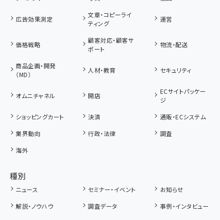
文章・コピーライ
広告効果測定
運営
ティング
顧客対応・顧客サ
価格戦略
物流・配送
ポート
商品企画・開発
人材・教育
セキュリティ
（MD）
ECサイトパッケー
オムニチャネル
開店
ジ
ショッピングカート
決済
通販・ECシステム
業界動向
行政・法律
調査
海外
種別
ニュース
セミナー・イベント
お知らせ
解説・ノウハウ
調査データ
事例・インタビュー