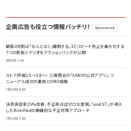
企画広告も役立つ情報バッチリ！
Sponsored
顧客の8割は「なんとなく」離脱する。ECリピート売上を最大化する
7つの鉄板シナリオをアクションリンクが公開
8月3日 7:00
ストア評価2.5→3.8へ！ 三陽商会の「SANYO公式アプリ」、リ
ニューアル成功の裏側とOMO戦略
7月29日 8:00
決済承認率15%改善、不正率ほぼゼロを実現。「and ST」が導入
したRiskifiedの網羅的な不正対策アプローチ
7月14日 7:00