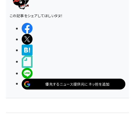
この記事をシェアしてほしいタヌ！
シェアする
ポストする
>ブクマする
noteで書く
LINEで送る
優先するニュース提供元にネッ担を追加