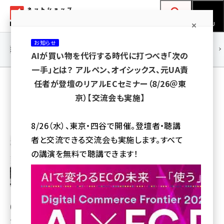
メ
ネットショップ担当者フォーラム
イ
検索
MENU
ン
お知らせ
コ
連載・特集
|
海外
海外情報
海外
AI
メタバース
AIが買い物を代行する時代に打つべき「次の
ン
一手」とは？ アルペン、オイシックス、元UA責
テ
任者が登壇のリアルECセミナー（8/26＠東
ン
杉崎 健史
京）【交流会も実施】
ツ
株式会社メタップス
amazon (2255)
に
8/26（水）、東京・四谷で開催。登壇者・聴講
yahoo (1906)
移
者と交流できる交流会も実施します。すべて
動
楽天 (1874)
の講演を無料で聴講できます！
ecbeing (1210)
アスクル (1122)
(株)サイバー・コミュニケーションズを経て、(株)アサツー・
base (1081)
ディケィにて、大手クライアントのオンラインオフラインの
ビィ・フォアード (776)