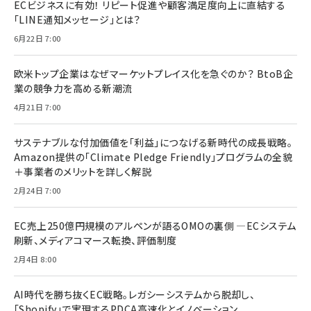
ECビジネスに有効！ リピート促進や顧客満足度向上に直結する
「LINE通知メッセージ」とは？
6月22日 7:00
欧米トップ企業はなぜマーケットプレイス化を急ぐのか？ BtoB企
業の競争力を高める新潮流
4月21日 7:00
サステナブルな付加価値を「利益」につなげる新時代の成長戦略。
Amazon提供の「Climate Pledge Friendly」プログラムの全貌
＋事業者のメリットを詳しく解説
2月24日 7:00
EC売上250億円規模のアルペンが語るOMOの裏側 ―ECシステム
刷新、メディアコマース転換、評価制度
2月4日 8:00
AI時代を勝ち抜くEC戦略。レガシーシステムから脱却し、
「Shopify」で実現するPDCA高速化とイノベーション