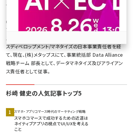
マーケティング戦略を推進。
revico (744)
(株)デジタルガレージでは、
Technorati,Twitter,LinkedIn,Kiipを含む10数社の海外
スタートアップ企業とのアライアンス/ローカライズ/ビジネ
スディベロップメント/マネタイズの日本事業責任者を経
て、現在、(株)メタップスにて、事業統括部 Data Alliance
戦略チーム 部長として、データマネタイズ及びアライアン
参加登録はこちら↑
ス責任者として従事。
杉崎 健史の人気記事トップ5
スマホ・アプリコマース時代のマーケティング戦略
スマホコマースで成功するための近道は
ネイティブアプリの視点でUI/UXを考える
こと