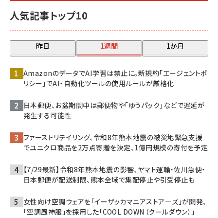
人気記事トップ10
昨日
1週間
1か月
AmazonのデータでAI学習は禁止に。新規約「エージェントポ
リシー」でAI・自動化ツールの使用ルールが厳格化
日本郵便、お盆期間中は郵便物や「ゆうパック」などで遅延が
発生する可能性
ファーストリテイリング、令和8年熊本地震の被災地緊急支援
でユニクロ商品を2万点寄贈を決定、1億円規模の寄付を予定
【7/29最新】令和8年熊本地震の影響、ヤマト運輸・佐川急便・
日本郵便が配送制限、熊本全域で集配停止や引受停止も
女性向け空調ウェアを「イーザッカマニアストア―ズ」が開発、
「空調風神服」を採用した「COOL DOWN（クールダウン）」