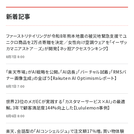
新着記事
ファーストリテイリングが令和8年熊本地震の被災地緊急支援でユ
ニクロ商品を2万点寄贈を決定／女性向け空調ウェアを「イーザッ
カマニアストア―ズ」が開発【ネッ担アクセスランキング】
8月7日 8:00
「楽天市場」がAI戦略を公開。「AI店長」「バーチャル試着」「RMSバ
ナー画像生成」の全ぼう【Rakuten AI Optimismレポート】
8月7日 7:00
世界23位のメガECが実践する「カスタマーサービス×AI」の最適
解。3年で顧客満足度144%向上した【Lululemon事例】
8月6日 8:00
楽天、会話型の「AIコンシェルジュ」で注文額17％増。買い物体験