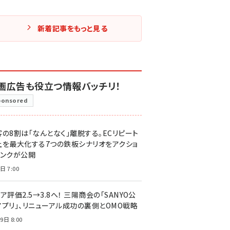
新着記事をもっと見る
画広告も役立つ情報バッチリ！
ponsored
客の8割は「なんとなく」離脱する。ECリピート
上を最大化する7つの鉄板シナリオをアクショ
リンクが公開
日 7:00
ア評価2.5→3.8へ！ 三陽商会の「SANYO公
アプリ」、リニューアル成功の裏側とOMO戦略
9日 8:00