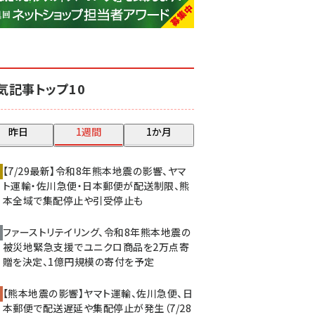
base (1075)
ビィ・フォアード (773)
revico (739)
気記事トップ10
昨日
1週間
1か月
【7/29最新】令和8年熊本地震の影響、ヤマ
ト運輸・佐川急便・日本郵便が配送制限、熊
本全域で集配停止や引受停止も
ファーストリテイリング、令和8年熊本地震の
被災地緊急支援でユニクロ商品を2万点寄
贈を決定、1億円規模の寄付を予定
【熊本地震の影響】ヤマト運輸、佐川急便、日
本郵便で配送遅延や集配停止が発生（7/28