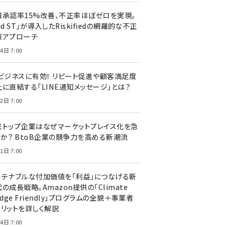
済承認率15%改善、不正率ほぼゼロを実現。
nd ST」が導入したRiskifiedの網羅的な不正
策アプローチ
4日 7:00
Cビジネスに有効！ リピート促進や顧客満足度
上に直結する「LINE通知メッセージ」とは？
2日 7:00
米トップ企業はなぜマーケットプレイス化を急
のか？ BtoB企業の競争力を高める新潮流
1日 7:00
ステナブルな付加価値を「利益」につなげる新
の成長戦略。Amazon提供の「Climate
edge Friendly」プログラムの全貌＋事業者
メリットを詳しく解説
4日 7:00