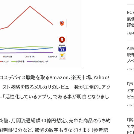
E
裏
評
2月4
A
脱却
ノ
202
デバイス戦略を取るAmazon、楽天市場、Yahoo!
「
ァースト戦略を取るメルカリのレビュー数が圧倒的。アク
と
=「活性化しているアプリ」である事が明白となりまし
ビュ
202
L突破、月間流通総額30億円想定、売れた商品のうち約
「
で
在時間43分など、驚愕の数字もうなずけます（
参考記
E