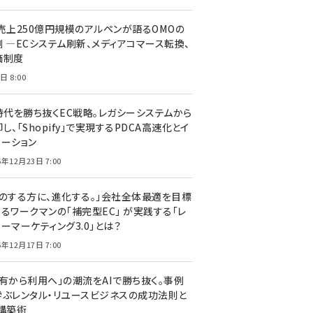
C売上250億円規模のアルペンが語るOMOの
側 ―ECシステム刷新、メディアコマース転換、
価制度
日 8:00
I時代を勝ち抜くEC戦略。レガシーシステムから
し、「Shopify」で実現するPDCA高速化とイ
ベーション
5年12月23日 7:00
声のする方に、進化する。」会社全体最適を目標
するワークマンの「補完型EC」 が実践する「レ
ーマーケティング3.0」とは？
5年12月17日 7:00
所有から利用へ」の潮流をAIで勝ち抜く。事例
学ぶレンタル・リユースビジネスの成功法則と
C構築術