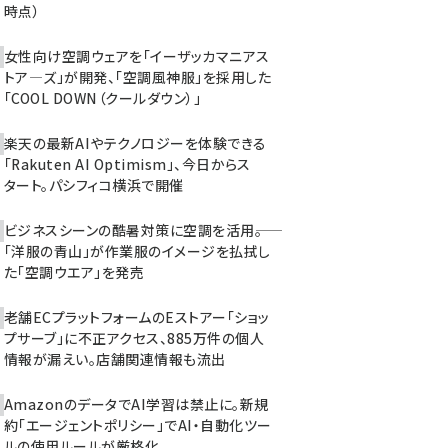
時点）
女性向け空調ウェアを「イーザッカマニアス
トア―ズ」が開発、「空調風神服」を採用した
「COOL DOWN（クールダウン）」
楽天の最新AIやテクノロジーを体験できる
「Rakuten AI Optimism」、今日からス
タート。パシフィコ横浜で開催
ビジネスシーンの酷暑対策に空調を活用――。
「洋服の青山」が作業服のイメージを払拭し
た「空調ウエア」を発売
老舗ECプラットフォームのEストアー「ショッ
プサーブ」に不正アクセス、885万件の個人
情報が漏えい。店舗関連情報も流出
AmazonのデータでAI学習は禁止に。新規
約「エージェントポリシー」でAI・自動化ツー
ルの使用ルールが厳格化