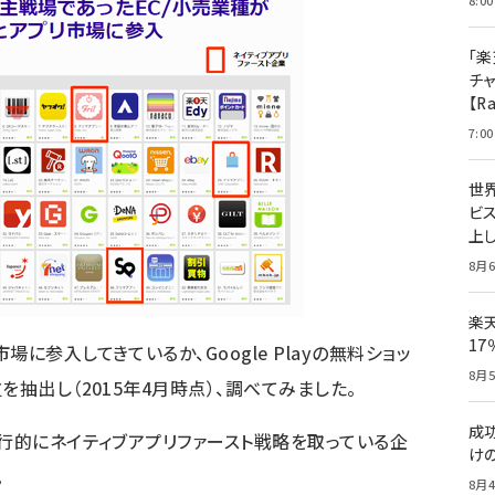
8:00
「楽
チ
【R
7:00
世
ビ
上し
8月6
楽
1
に参入してきているか、Google Playの無料ショッ
8月5
を抽出し（2015年4月時点）、調べてみました。
成
先行的にネイティブアプリファースト戦略を取っている企
け
。
8月4