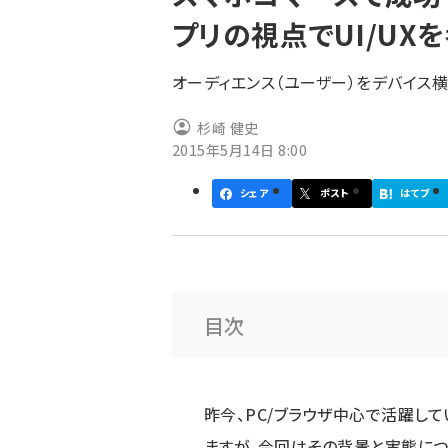
く
プリの視点でUI/UX
ず
オーディエンス（ユーザー）をデバイス
杉崎 健史
2015年5月14日 8:00
シェア
ポスト
はてブ
目次
昨今、PC/ブラウザ中心で活躍し
ますが、今回はその背景と実態につ