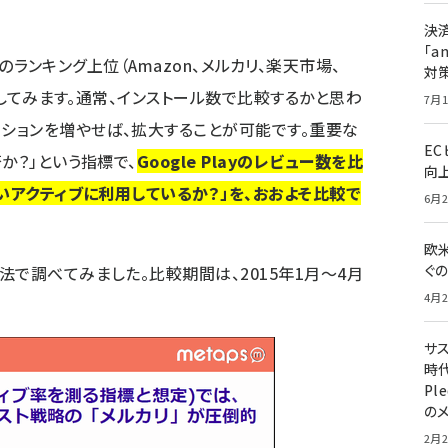
決
「a
ゴリのランキング上位（Amazon、メルカリ、楽天市場、
対
比較してみます。通常、インストール数で比較するかと思わ
7月1
ーションを増やせば、拡大することが可能です。重要な
E
か？」という指標で、
Google Playのレビュー数を比
向
いアクティブに利用しているか？」を、おおよそ比較で
6月2
欧
ぐ
で調べてみました。比較期間は、2015年1月〜4月
4月2
サ
時代
Pl
の
2月2