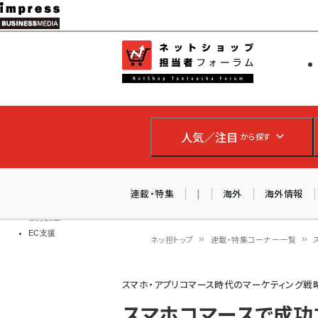
メ
イ
EC担当者
ネットショッ
ン
Web担当者
コ
製品導入
ン
企業IT
ソフト開発
テ
IoT・AI
人気／注目
から探す
ン
DCクラウド
研究・調査
ツ
エネルギー
に
連載・特集
|
海外
海外情報
ドローン
移
教育講座
EC支援
動
ネッ担トップ
連載・特集コーナー一覧
パ
スマホ・アプリコマース時代のマーケティング戦
ン
スマホコマースで成功