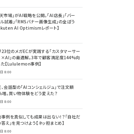
天市場」がAI戦略を公開。「AI店長」「バー
ャル試着」「RMSバナー画像生成」の全ぼう
akuten AI Optimismレポート】
界23位のメガECが実践する「カスタマーサー
ス×AI」の最適解。3年で顧客満足度144%向
た【Lululemon事例】
日 8:00
天、会話型の「AIコンシェルジュ」で注文額
7％増。買い物体験をどう変えた？
日 8:00
功事例を真似しても成果は出ない！？「自社だ
の答え」を見つけよう【ネッ担まとめ】
日 8:00