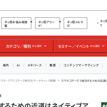
プ担当者フォーラム
ネッ
ネッ担お悩み相談
ネッ担アワー
ネッ担メルマ
て
室
ド！
ガ
お知らせ
AIが買い物を代行する時代に打つべき「次の一手」とは？
カテゴリ／種別
セミナー／イベント
から探す
から探す
アルペン、オイシックス、元UA責任者が登壇のリアルECセ
ミナー（8/26＠東京）【交流会も実施】
海外
AI
メタバース
集客
コンテンツマーケティング
8/26（水）、東京・四谷で開催。登壇者・聴講者と交流できる
交流会も実施します。すべての講演を無料で聴講できます！
スマホ・アプリコマース時代のマーケティング戦略
スマホコマースで成功するための近道は
略
するための近道はネイティブア