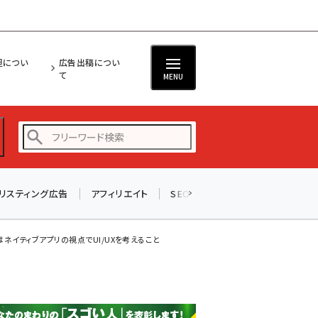
担につい
広告出稿につい
て
MENU
リスティング広告
アフィリエイト
SEO
メール
ソーシャル
amazon (2247)
yahoo (1901)
ネイティブアプリの視点でUI/UXを考えること
楽天 (1871)
ecbeing (1207)
アスクル (1119)