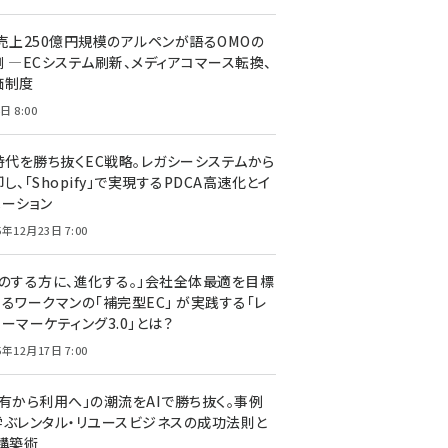
C売上250億円規模のアルペンが語るOMOの
側 ―ECシステム刷新、メディアコマース転換、
価制度
日 8:00
I時代を勝ち抜くEC戦略。レガシーシステムから
し、「Shopify」で実現するPDCA高速化とイ
ベーション
5年12月23日 7:00
声のする方に、進化する。」会社全体最適を目標
するワークマンの「補完型EC」 が実践する「レ
ーマーケティング3.0」とは？
5年12月17日 7:00
所有から利用へ」の潮流をAIで勝ち抜く。事例
学ぶレンタル・リユースビジネスの成功法則と
C構築術