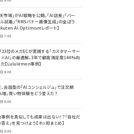
日 8:00
天市場」がAI戦略を公開。「AI店長」「バー
ャル試着」「RMSバナー画像生成」の全ぼう
akuten AI Optimismレポート】
日 7:00
界23位のメガECが実践する「カスタマーサー
ス×AI」の最適解。3年で顧客満足度144%向
た【Lululemon事例】
日 8:00
天、会話型の「AIコンシェルジュ」で注文額
7％増。買い物体験をどう変えた？
日 8:00
功事例を真似しても成果は出ない！？「自社だ
の答え」を見つけよう【ネッ担まとめ】
日 8:00