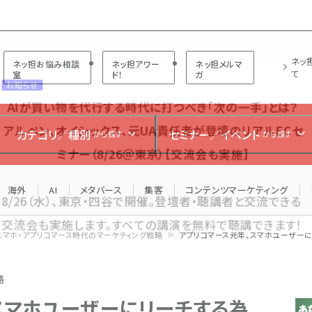
プ担当者フォーラム
ネッ
ネッ担お悩み相談
ネッ担アワー
ネッ担メルマ
て
室
ド！
ガ
お知らせ
AIが買い物を代行する時代に打つべき「次の一手」とは？
カテゴリ／種別
セミナー／イベント
から探す
から探す
アルペン、オイシックス、元UA責任者が登壇のリアルECセ
ミナー（8/26＠東京）【交流会も実施】
海外
AI
メタバース
集客
コンテンツマーケティング
8/26（水）、東京・四谷で開催。登壇者・聴講者と交流できる
交流会も実施します。すべての講演を無料で聴講できます！
スマホ・アプリコマース時代のマーケティング戦略
アプリコマース元年、スマホユーザーに
略
スマホユーザーにリーチする為