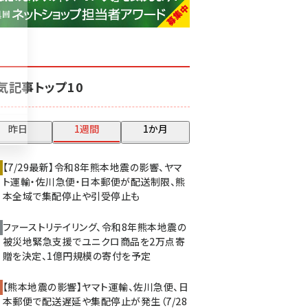
base (1077)
ビィ・フォアード (773)
revico (740)
気記事トップ10
昨日
1週間
1か月
【7/29最新】令和8年熊本地震の影響、ヤマ
ト運輸・佐川急便・日本郵便が配送制限、熊
本全域で集配停止や引受停止も
ファーストリテイリング、令和8年熊本地震の
被災地緊急支援でユニクロ商品を2万点寄
贈を決定、1億円規模の寄付を予定
【熊本地震の影響】ヤマト運輸、佐川急便、日
本郵便で配送遅延や集配停止が発生（7/28