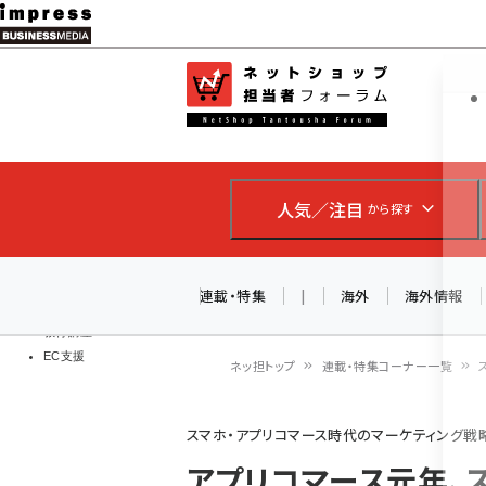
メ
イ
EC担当者
ネットショッ
ン
Web担当者
コ
製品導入
ン
企業IT
ソフト開発
テ
IoT・AI
人気／注目
から探す
ン
DCクラウド
研究・調査
ツ
エネルギー
に
連載・特集
|
海外
海外情報
ドローン
移
教育講座
EC支援
動
ネッ担トップ
連載・特集コーナー一覧
パ
スマホ・アプリコマース時代のマーケティング戦
ン
アプリコマース元年、