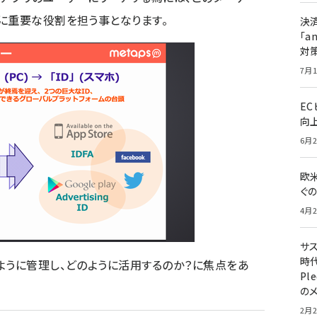
に重要な役割を担う事となります。
決
「a
対
7月1
E
向
6月2
欧
ぐ
4月2
サ
時代
ように管理し、どのように活用するのか？に焦点をあ
Pl
の
2月2