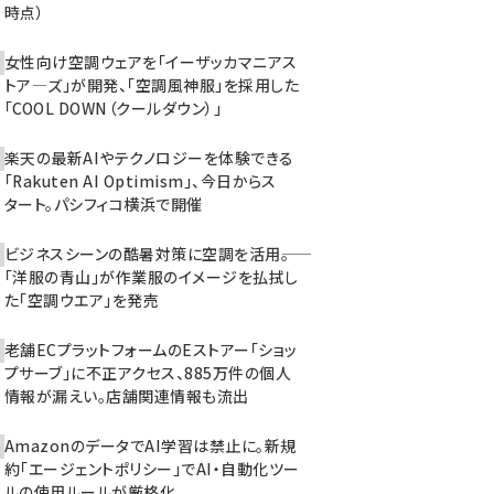
時点）
女性向け空調ウェアを「イーザッカマニアス
トア―ズ」が開発、「空調風神服」を採用した
「COOL DOWN（クールダウン）」
楽天の最新AIやテクノロジーを体験できる
「Rakuten AI Optimism」、今日からス
タート。パシフィコ横浜で開催
ビジネスシーンの酷暑対策に空調を活用――。
「洋服の青山」が作業服のイメージを払拭し
た「空調ウエア」を発売
老舗ECプラットフォームのEストアー「ショッ
プサーブ」に不正アクセス、885万件の個人
情報が漏えい。店舗関連情報も流出
AmazonのデータでAI学習は禁止に。新規
約「エージェントポリシー」でAI・自動化ツー
ルの使用ルールが厳格化