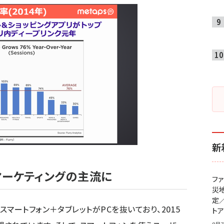
新
マーケティングの主流に
フ
災
定
スマートフォン＋タブレットがPCを抜いており、
2015
ト