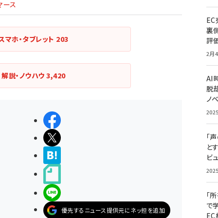
マース
E
裏
スマホ・タブレット
203
評
2月4
解説・ノウハウ
3,420
A
脱却
ノ
202
シェアする
ポストする
「
と
>ブクマする
ビュ
202
noteで書く
LINEで送る
「
で
優先するニュース提供元にネッ担を追加
E