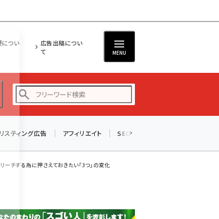
担につい
広告出稿につい
て
MENU
リスティング広告
アフィリエイト
SEO
メール
ソーシャル
amazon (2249)
yahoo (1901)
リーチする為に押さえておきたい「3つ」の変化
楽天 (1871)
ecbeing (1207)
アスクル (1119)