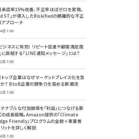
済承認率15%改善、不正率ほぼゼロを実現。
nd ST」が導入したRiskifiedの網羅的な不正
策アプローチ
4日 7:00
Cビジネスに有効！ リピート促進や顧客満足度
上に直結する「LINE通知メッセージ」とは？
2日 7:00
米トップ企業はなぜマーケットプレイス化を急
のか？ BtoB企業の競争力を高める新潮流
1日 7:00
ステナブルな付加価値を「利益」につなげる新
の成長戦略。Amazon提供の「Climate
edge Friendly」プログラムの全貌＋事業者
メリットを詳しく解説
4日 7:00