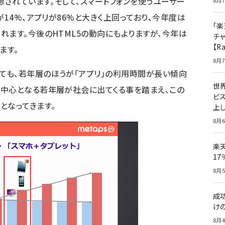
想されています。そして、スマート
フォンを使うユーザー
8月7
が14%、アプリが86%と大きく上回っており、今年度は
「楽
れます。今後のHTML5の動向にもよりますが、今年は
チ
【R
ます。
8月7
ても、若年層のほうが「アプリ」の利用時間が長い傾向
世
中心となる若年層が社会に出てくる事を踏まえ、この
ビ
となってきます。
上し
8月6
楽
1
8月5
成
け
8月4