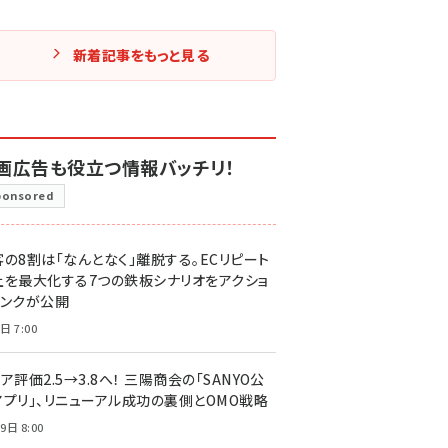
新着記事をもっと見る
画広告も役立つ情報バッチリ！
ponsored
客の8割は「なんとなく」離脱する。ECリピート
上を最大化する7つの鉄板シナリオをアクショ
リンクが公開
日 7:00
ア評価2.5→3.8へ！ 三陽商会の「SANYO公
アプリ」、リニューアル成功の裏側とOMO戦略
9日 8:00