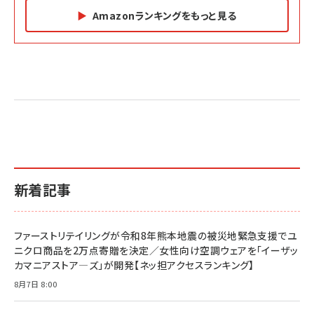
Amazonランキングをもっと見る
Amazon マーケティング・セールス全般関連書籍 の
Amazon ビジネス・経済関連書籍 の売れ筋ランキン
Amazon 経営戦略関連書籍 の売れ筋ランキング
売れ筋ランキング
グ
更新日時：2026/06/26 19:05
更新日時：2026/06/26 19:05
更新日時：2026/06/26 19:05
2億円を売り上げたプロが教える note×AI 最強の
anan(アンアン)2026/07/01号 No.2501[魅せる
ベインキャピタル 企業価値向上力の秘密
副業
カラダ2026／宮舘涼太]
￥2,640
￥1,870
￥880
イシューからはじめよ［改訂版］――知的生産の「シンプ
小さな会社は戦略が9割
anan(アンアン)2026/06/24号 No.2500増刊
ルな本質」
スペシャルエディション[王道エンタメの矜持／
￥1,980
新着記事
BTS]
￥2,200
￥1,100
ドリルを売るには穴を売れ
経営メモ 16年の起業家人生で得た知見
ファーストリテイリングが令和8年熊本地震の被災地緊急支援でユ
anan(アンアン)2026/07/08号 No.2502[2026
￥1,815
￥2,750
ニクロ商品を2万点寄贈を決定／女性向け空調ウェアを「イーザッ
年後半、あなたの恋と運命／山田涼介]
カマニアストア―ズ」が開発【ネッ担アクセスランキング】
￥880
Brand Shift(ブランド・シフト): 「信頼」で選ばれ
影響力の武器［新版］：人を動かす七つの原理
8月7日 8:00
る時代の成長戦略
￥3,190
ママ投資家が育休中に１億貯めた株式投資
￥2,420