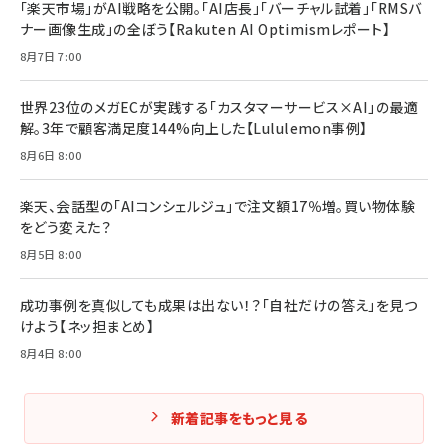
￥1,870
「楽天市場」がAI戦略を公開。「AI店長」「バーチャル試着」「RMSバ
ナー画像生成」の全ぼう【Rakuten AI Optimismレポート】
フィードバック経営 「沈黙の組織」から「高め合う
マーケティングの真実 P&G・グリコで学んだ失敗
組織」へ
と成長の法則
8月7日 7:00
組織の成果を最大化する ルールのデザイン
￥3,080
￥2,200
￥1,980
世界23位のメガECが実践する「カスタマーサービス×AI」の最適
解。3年で顧客満足度144%向上した【Lululemon事例】
Amazonランキングをもっと見る
Amazonランキングをもっと見る
8月6日 8:00
Amazonランキングをもっと見る
楽天、会話型の「AIコンシェルジュ」で注文額17％増。買い物体験
をどう変えた？
8月5日 8:00
成功事例を真似しても成果は出ない！？「自社だけの答え」を見つ
けよう【ネッ担まとめ】
8月4日 8:00
新着記事をもっと見る