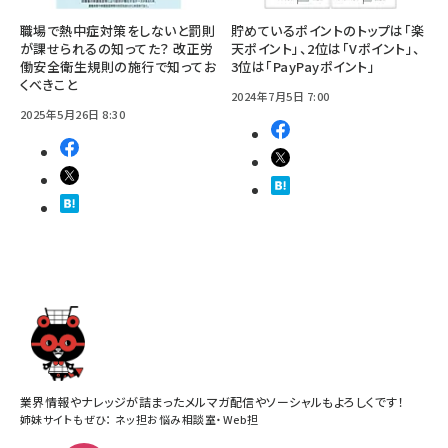
職場で熱中症対策をしないと罰則
貯めているポイントのトップは「楽
が課せられるの知ってた？ 改正労
天ポイント」、2位は「Vポイント」、
働安全衛生規則の施行で知ってお
3位は「PayPayポイント」
くべきこと
2024年7月5日 7:00
2025年5月26日 8:30
業界情報やナレッジが詰まったメルマガ配信やソーシャルもよろしくです！
姉妹サイトもぜひ：
ネッ担お悩み相談室
・
Web担