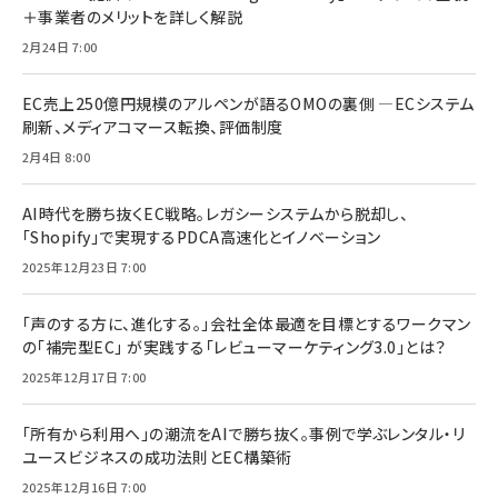
＋事業者のメリットを詳しく解説
2月24日 7:00
EC売上250億円規模のアルペンが語るOMOの裏側 ―ECシステム
刷新、メディアコマース転換、評価制度
2月4日 8:00
AI時代を勝ち抜くEC戦略。レガシーシステムから脱却し、
「Shopify」で実現するPDCA高速化とイノベーション
2025年12月23日 7:00
「声のする方に、進化する。」会社全体最適を目標とするワークマン
の「補完型EC」 が実践する「レビューマーケティング3.0」とは？
2025年12月17日 7:00
「所有から利用へ」の潮流をAIで勝ち抜く。事例で学ぶレンタル・リ
ユースビジネスの成功法則とEC構築術
2025年12月16日 7:00