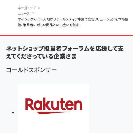
ネッ担トップ
ニュース
パ
オイシックス・ラ・大地がリテールメディア事業で広告ソリューションを本格始
動、消費者に新しい商品との出会いを創出
ン
く
ず
ネットショップ担当者フォーラムを応援して支
えてくださっている企業さま
ゴールドスポンサー