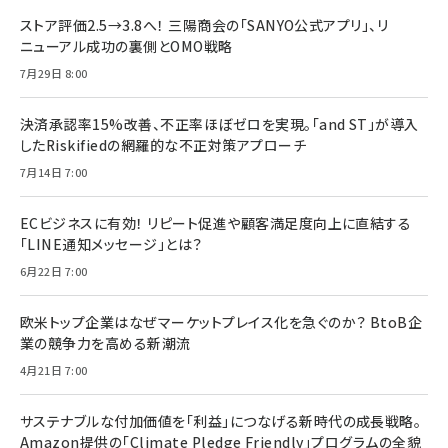
ストア評価2.5→3.8へ！ 三陽商会の「SANYO公式アプリ」、リ
ニューアル成功の裏側とOMO戦略
7月29日 8:00
決済承認率15%改善、不正率ほぼゼロを実現。「and ST」が導入
したRiskifiedの網羅的な不正対策アプローチ
7月14日 7:00
ECビジネスに有効！ リピート促進や顧客満足度向上に直結する
「LINE通知メッセージ」とは？
6月22日 7:00
欧米トップ企業はなぜマーケットプレイス化を急ぐのか？ BtoB企
業の競争力を高める新潮流
4月21日 7:00
サステナブルな付加価値を「利益」につなげる新時代の成長戦略。
Amazon提供の「Climate Pledge Friendly」プログラムの全貌