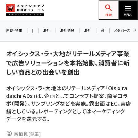
メ
ネットショップ担当者フォーラム
イ
検索
MENU
ン
コ
連載・特集
|
海外
海外情報
海外
AI
メタバース
ン
お知
A
テ
オイシックス・ラ・大地がリテールメディア事業
アル
ン
で広告ソリューションを本格始動、消費者に新
ツ
amazon (2258)
しい商品との出会いを創出
に
8/
yahoo (1907)
移
オイシックス・ラ・大地はのリテールメディア「Oisix ra
交流
動
楽天 (1874)
daichi ADs」は、企画としてコンセプト提案、商品コラ
ボ（開発）、サンプリングなどを実施。露出面はEC、実店
ecbeing (1211)
舗としている。レポーティングとしてはマーケティング
アスクル (1122)
データを還元する。
base (1083)
鳥栖 剛
[執筆]
ビィ・フォアード (777)