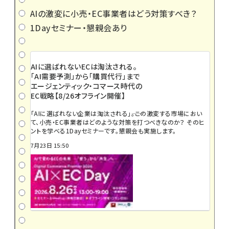
AIの激変に小売・EC事業者はどう対策すべき？
1Dayセミナー・懇親会あり
AIに選ばれないECは淘汰される。
「AI需要予測」から「購買代行」まで
エージェンティック・コマース時代の
EC戦略【8/26オフライン開催】
「AIに選ばれない企業は淘汰される」――。この激変する市場におい
て、小売・EC事業者はどのような対策を打つべきなのか？ そのヒ
ントを学べる1Dayセミナーです。懇親会も実施します。
7月23日 15:50