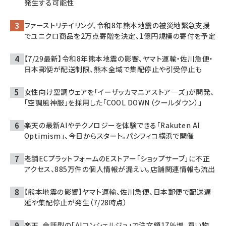
発生する可能性
ファーストリテイリング、令和8年熊本地震の被災地緊急支援
でユニクロ商品を2万点寄贈を決定、1億円規模の寄付を予定
【7/29最新】令和8年熊本地震の影響、ヤマト運輸・佐川急便・
日本郵便が配送制限、熊本全域で集配停止や引受停止も
女性向け空調ウェアを「イーザッカマニアストア―ズ」が開発、
「空調風神服」を採用した「COOL DOWN（クールダウン）」
楽天の最新AIやテクノロジーを体験できる「Rakuten AI
Optimism」、今日からスタート。パシフィコ横浜で開催
老舗ECプラットフォームのEストアー「ショップサーブ」に不正
アクセス、885万件の個人情報が漏えい。店舗関連情報も流出
【熊本地震の影響】ヤマト運輸、佐川急便、日本郵便で配送遅
延や集配停止が発生（7/28時点）
楽天、会話型の「AIコンシェルジュ」で注文額17％増。買い物