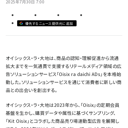
2025年7月30日 7:00
revico (744)
優先するニュース提供元に追加
参加
オイシックス・ラ・大地は、商品の認知・理解促進から流通
拡大までを一気通貫で支援するリテールメディア領域の広
告ソリューションサービス「Oisix ra daichi ADs」を本格始
動した。ソリューションサービスを通じて消費者に新しい商
品との出会いを創出する。
オイシックス・ラ・大地は2023年から、「Oisix」の定期会員
基盤を生かし、購買データや属性に基づくサンプリング、
「Kit Oisix」とコラボした商品売り場連動型広告を展開し