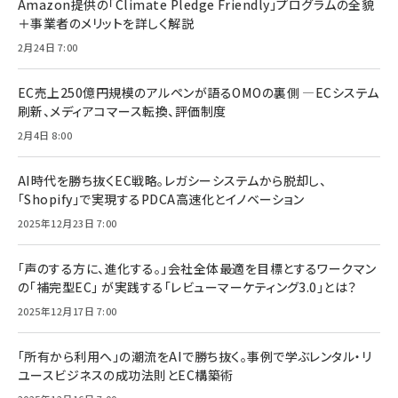
Amazon提供の「Climate Pledge Friendly」プログラムの全貌
＋事業者のメリットを詳しく解説
2月24日 7:00
EC売上250億円規模のアルペンが語るOMOの裏側 ―ECシステム
刷新、メディアコマース転換、評価制度
2月4日 8:00
AI時代を勝ち抜くEC戦略。レガシーシステムから脱却し、
「Shopify」で実現するPDCA高速化とイノベーション
2025年12月23日 7:00
「声のする方に、進化する。」会社全体最適を目標とするワークマン
の「補完型EC」 が実践する「レビューマーケティング3.0」とは？
2025年12月17日 7:00
「所有から利用へ」の潮流をAIで勝ち抜く。事例で学ぶレンタル・リ
ユースビジネスの成功法則とEC構築術