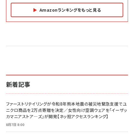
Amazonランキングをもっと見る
Amazon マーケティング・セールス全般関連書籍 の
Amazon ビジネス・経済関連書籍 の売れ筋ランキン
Amazon 経営戦略関連書籍 の売れ筋ランキング
売れ筋ランキング
グ
更新日時：2026/06/26 19:05
更新日時：2026/06/26 19:05
更新日時：2026/06/26 19:05
2億円を売り上げたプロが教える note×AI 最強の
anan(アンアン)2026/07/01号 No.2501[魅せる
ベインキャピタル 企業価値向上力の秘密
副業
カラダ2026／宮舘涼太]
￥2,640
￥1,870
￥880
イシューからはじめよ［改訂版］――知的生産の「シンプ
小さな会社は戦略が9割
anan(アンアン)2026/06/24号 No.2500増刊
ルな本質」
スペシャルエディション[王道エンタメの矜持／
￥1,980
新着記事
BTS]
￥2,200
￥1,100
ドリルを売るには穴を売れ
経営メモ 16年の起業家人生で得た知見
ファーストリテイリングが令和8年熊本地震の被災地緊急支援でユ
anan(アンアン)2026/07/08号 No.2502[2026
￥1,815
￥2,750
ニクロ商品を2万点寄贈を決定／女性向け空調ウェアを「イーザッ
年後半、あなたの恋と運命／山田涼介]
カマニアストア―ズ」が開発【ネッ担アクセスランキング】
￥880
Brand Shift(ブランド・シフト): 「信頼」で選ばれ
影響力の武器［新版］：人を動かす七つの原理
8月7日 8:00
る時代の成長戦略
￥3,190
ママ投資家が育休中に１億貯めた株式投資