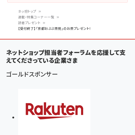
ネッ担トップ
連載・特集コーナー一覧
パ
読者プレゼント
【受付終了】「京都おぶぶ茶苑」のお茶プレゼント！
ン
く
ず
ネットショップ担当者フォーラムを応援して支
えてくださっている企業さま
ゴールドスポンサー