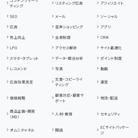
コンテンツマーケ
リスティング広告
アフィリエイト
ティング
SEO
メール
ソーシャル
広告
音声ショッピング
アプリ
売上向上
会員制度
CRM
LPO
アクセス解析
サイト最適化
スマホ・タブレット
データ・競合分析
ポイント制度
レコメンド
写真
動画
文章・コピーライ
広告効果測定
運営
ティング
顧客対応・顧客サ
価格戦略
物流・配送
ポート
商品企画・開発
人材・教育
セキュリティ
（MD）
ECサイトパッケー
オムニチャネル
開店
ジ