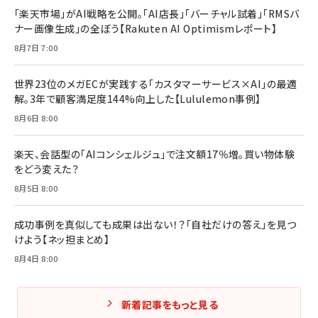
￥2,420
￥1,870
「楽天市場」がAI戦略を公開。「AI店長」「バーチャル試着」「RMSバ
ナー画像生成」の全ぼう【Rakuten AI Optimismレポート】
フィードバック経営 「沈黙の組織」から「高め合う
マーケティングの真実 P&G・グリコで学んだ失敗
組織」へ
と成長の法則
8月7日 7:00
組織の成果を最大化する ルールのデザイン
￥3,080
￥2,200
￥1,980
世界23位のメガECが実践する「カスタマーサービス×AI」の最適
解。3年で顧客満足度144%向上した【Lululemon事例】
Amazonランキングをもっと見る
Amazonランキングをもっと見る
8月6日 8:00
Amazonランキングをもっと見る
楽天、会話型の「AIコンシェルジュ」で注文額17％増。買い物体験
をどう変えた？
8月5日 8:00
成功事例を真似しても成果は出ない！？「自社だけの答え」を見つ
けよう【ネッ担まとめ】
8月4日 8:00
新着記事をもっと見る