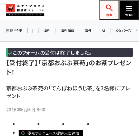
メ
ネットショップ担当者フォーラム
イ
検索
MENU
ン
コ
連載・特集
|
海外
海外情報
海外
AI
メタバース
お知ら
ン
AI
テ
このフォームの受付は終了しました。
アル
ン
【受付終了】「京都おぶぶ茶苑」のお茶プレゼン
ツ
amazon (2259)
ト！
に
8/
yahoo (1908)
移
京都おぶぶ茶苑の「てんぼねほうじ茶」を3名様にプレ
交流
動
楽天 (1874)
ゼント
ecbeing (1211)
2016年6月6日 8:00
アスクル (1122)
base (1083)
優先するニュース提供元に追加
ビィ・フォアード (778)