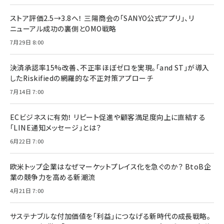
ストア評価2.5→3.8へ！ 三陽商会の「SANYO公式アプリ」、リ
ニューアル成功の裏側とOMO戦略
7月29日 8:00
決済承認率15%改善、不正率ほぼゼロを実現。「and ST」が導入
したRiskifiedの網羅的な不正対策アプローチ
7月14日 7:00
ECビジネスに有効！ リピート促進や顧客満足度向上に直結する
「LINE通知メッセージ」とは？
6月22日 7:00
欧米トップ企業はなぜマーケットプレイス化を急ぐのか？ BtoB企
業の競争力を高める新潮流
4月21日 7:00
サステナブルな付加価値を「利益」につなげる新時代の成長戦略。