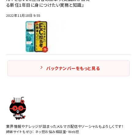
る新任1年目に身につけたい実務と知識』
2022年11月18日 9:55
バックナンバーをもっと見る
業界情報やナレッジが詰まったメルマガ配信やソーシャルもよろしくです！
姉妹サイトもぜひ：
ネッ担お悩み相談室
・
Web担