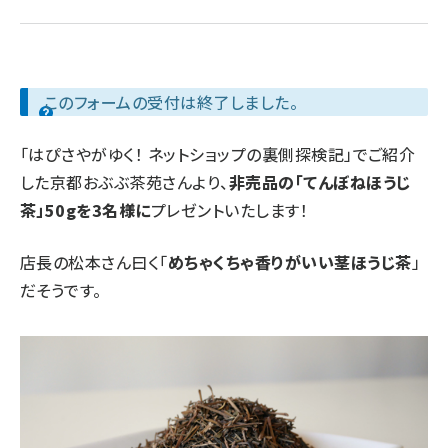
revico (744)
このフォームの受付は終了しました。
「
はぴさやがゆく！ ネットショップの裏側探検記
」でご紹介
した
京都おぶぶ茶苑
さんより、
非売品の「てんぼねほうじ
参加
茶」50gを3名様に
プレゼントいたします！
店長の松本さん曰く「
めちゃくちゃ香りがいい茎ほうじ茶
」
だそうです。