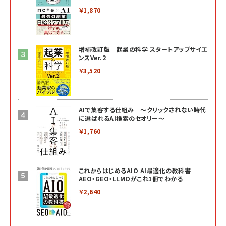
￥1,870
増補改訂版 起業の科学 スタートアップサイエ
ンスVer.2
￥3,520
AIで集客する仕組み ～クリックされない時代
に選ばれるAI検索のセオリー～
￥1,760
これからはじめるAIO AI最適化の教科書
AEO・GEO・LLMOがこれ1冊でわかる
￥2,640