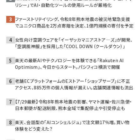
リシー」でAI・自動化ツールの使用ルールが厳格化
ファーストリテイリング、令和8年熊本地震の被災地緊急支援
でユニクロ商品を2万点寄贈を決定、1億円規模の寄付を予定
女性向け空調ウェアを「イーザッカマニアストア―ズ」が開発、
「空調風神服」を採用した「COOL DOWN（クールダウン）」
楽天の最新AIやテクノロジーを体験できる「Rakuten AI
Optimism」、今日からスタート。パシフィコ横浜で開催
老舗ECプラットフォームのEストアー「ショップサーブ」に不正
アクセス、885万件の個人情報が漏えい。店舗関連情報も流出
【7/29最新】令和8年熊本地震の影響、ヤマト運輸・佐川急便・
日本郵便が配送制限、熊本全域で集配停止や引受停止も
楽天、会話型の「AIコンシェルジュ」で注文額17％増。買い物
体験をどう変えた？