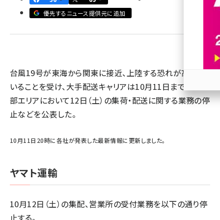
優先するニュース提供元に追加
revico (737)
台風19号が東海から関東に接近、上陸する恐れが高まって
いることを受け、大手配送キャリアは10月11日までに、一
参加
部エリアにおいて12日（土）の集荷・配送に関する業務の停
止などを公表した。
10月11日20時に各社が発表した最新情報に更新しました。
ヤマト運輸
10月12日（土）の集配、営業所の受付業務を以下の通り停
止する。