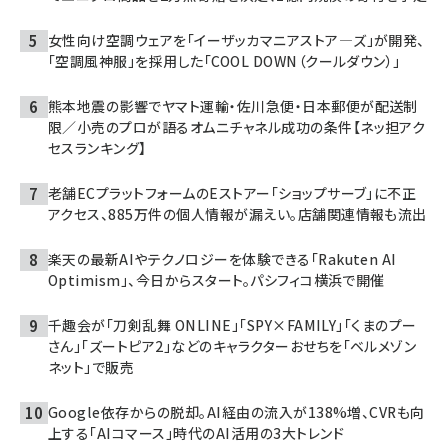
女性向け空調ウェアを「イーザッカマニアストア―ズ」が開発、
「空調風神服」を採用した「COOL DOWN（クールダウン）」
熊本地震の影響でヤマト運輸・佐川急便・日本郵便が配送制
限／小売のプロが語るオムニチャネル成功の条件【ネッ担アク
セスランキング】
老舗ECプラットフォームのEストアー「ショップサーブ」に不正
アクセス、885万件の個人情報が漏えい。店舗関連情報も流出
楽天の最新AIやテクノロジーを体験できる「Rakuten AI
Optimism」、今日からスタート。パシフィコ横浜で開催
千趣会が「刀剣乱舞 ONLINE」「SPY×FAMILY」「くまのプー
さん」「ズートピア2」などのキャラクターおせちを「ベルメゾン
ネット」で販売
Google依存からの脱却。AI経由の流入が138%増、CVRも向
上する「AIコマース」時代のAI活用の3大トレンド