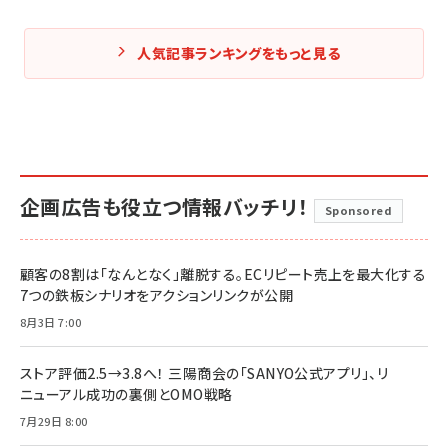
人気記事ランキングをもっと見る
企画広告も役立つ情報バッチリ！
Sponsored
顧客の8割は「なんとなく」離脱する。ECリピート売上を最大化する
7つの鉄板シナリオをアクションリンクが公開
8月3日 7:00
ストア評価2.5→3.8へ！ 三陽商会の「SANYO公式アプリ」、リ
ニューアル成功の裏側とOMO戦略
7月29日 8:00