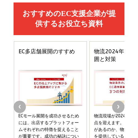
副業
カラダ2026／宮舘涼太]
￥2,640
￥1,870
￥880
イシューからはじめよ［改訂版］――知的生産の「シンプ
小さな会社は戦略が9割
anan(アンアン)2026/06/24号 No.2500増刊
ルな本質」
スペシャルエディション[王道エンタメの矜持／
￥1,980
BTS]
￥2,200
￥1,100
ドリルを売るには穴を売れ
経営メモ 16年の起業家人生で得た知見
anan(アンアン)2026/07/08号 No.2502[2026
￥1,815
￥2,750
年後半、あなたの恋と運命／山田涼介]
￥880
Brand Shift(ブランド・シフト): 「信頼」で選ばれ
影響力の武器［新版］：人を動かす七つの原理
る時代の成長戦略
￥3,190
ママ投資家が育休中に１億貯めた株式投資
￥2,420
￥1,870
フィードバック経営 「沈黙の組織」から「高め合う
マーケティングの真実 P&G・グリコで学んだ失敗
組織」へ
と成長の法則
組織の成果を最大化する ルールのデザイン
￥3,080
￥2,200
￥1,980
Amazonランキングをもっと見る
Amazonランキングをもっと見る