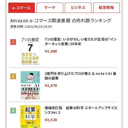
マーケ
ビジネス
経営戦略
e-コマース
Amazon e-コマース関連書籍 の売れ筋ランキング
更新日時：2026/06/26 19:05
7つの激変: いかがわしい者たちが主役の「イン
ターネット産業」30年史
￥1,980
2億円を売り上げたプロが教える note×AI 最
強の副業
￥1,870
増補改訂版 起業の科学 スタートアップサイエ
ンスVer.2
￥3,520