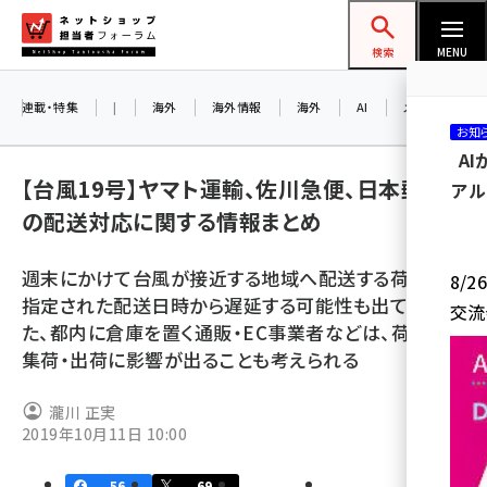
メ
ネットショップ担当者フォーラム
イ
検索
MENU
ン
コ
連載・特集
|
海外
海外情報
海外
AI
メタバース
お知
ン
A
テ
【台風19号】ヤマト運輸、佐川急便、日本郵便
アル
ン
の配送対応に関する情報まとめ
ツ
amazon (2232)
に
週末にかけて台風が接近する地域へ配送する荷物は、
8/
yahoo (1894)
移
指定された配送日時から遅延する可能性も出てくる。ま
交流
動
楽天 (1863)
た、都内に倉庫を置く通販・EC事業者などは、荷物の
集荷・出荷に影響が出ることも考えられる
ecbeing (1203)
アスクル (1112)
瀧川 正実
2019年10月11日 10:00
base (1068)
ビィ・フォアード (768)
56
69