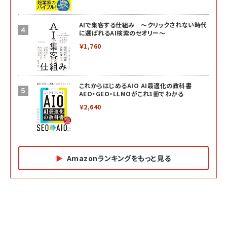
AIで集客する仕組み ～クリックされない時代
に選ばれるAI検索のセオリー～
￥1,760
これからはじめるAIO AI最適化の教科書
AEO・GEO・LLMOがこれ1冊でわかる
￥2,640
Amazonランキングをもっと見る
Amazon マーケティング・セールス全般関連書籍 の
Amazon ビジネス・経済関連書籍 の売れ筋ランキン
Amazon 経営戦略関連書籍 の売れ筋ランキング
売れ筋ランキング
グ
更新日時：2026/06/26 19:05
更新日時：2026/06/26 19:05
更新日時：2026/06/26 19:05
2億円を売り上げたプロが教える note×AI 最強の
anan(アンアン)2026/07/01号 No.2501[魅せる
ベインキャピタル 企業価値向上力の秘密