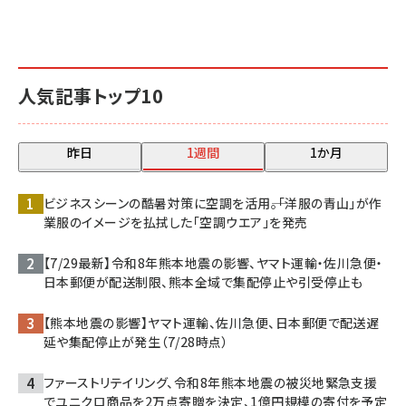
人気記事トップ10
昨日
1週間
1か月
ビジネスシーンの酷暑対策に空調を活用――。「洋服の青山」が作
業服のイメージを払拭した「空調ウエア」を発売
【7/29最新】令和8年熊本地震の影響、ヤマト運輸・佐川急便・
日本郵便が配送制限、熊本全域で集配停止や引受停止も
【熊本地震の影響】ヤマト運輸、佐川急便、日本郵便で配送遅
延や集配停止が発生（7/28時点）
ファーストリテイリング、令和8年熊本地震の被災地緊急支援
でユニクロ商品を2万点寄贈を決定、1億円規模の寄付を予定