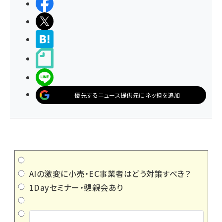
シェアする
ポストする
>ブクマする
noteで書く
LINEで送る
優先するニュース提供元にネッ担を追加
AIの激変に小売・EC事業者はどう対策すべき？
1Dayセミナー・懇親会あり