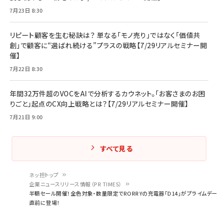
7月23日 8:30
リピート顧客を生む秘訣は？ 単なる「モノ売り」ではなく「価値共
創」で顧客に“選ばれ続ける”プラスの戦略【7/29リアルセミナー開
催】
7月22日 8:30
年間32万件超のVOCをAIで分析するカウネット。「お客さまのお困
りごと」起点のCX向上戦略とは？【7/29リアルセミナー開催】
7月21日 9:00
すべて見る
ネッ担トップ
企業ニュースリリース情報（PR TIMES）
パ
半額セール開催！全色対象・数量限定でRORRYの充電器「D14」がプライムデー
直前に登場！
ン