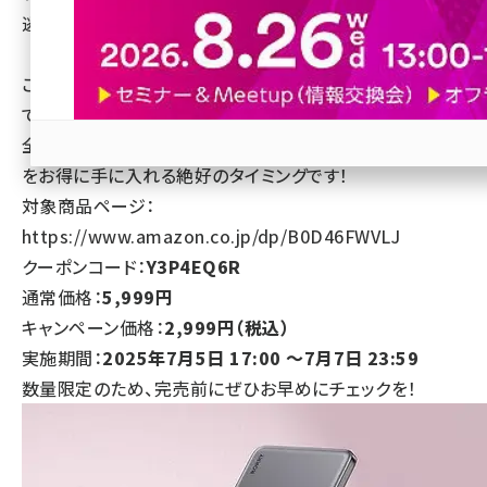
逃しなく！
revico (744)
これは、Amazonプライムデー前の特別キャンペーンとし
て実施される“先取りセール”で、過去最安のチャンスです。
全カラー対象＆数量限定、コンパクトで便利な
D14
充電器
をお得に手に入れる絶好のタイミングです！
参加登録はこちら↑
対象商品ページ：
https://www.amazon.co.jp/dp/B0D46FWVLJ
クーポンコード：
Y3P4EQ6R
通常価格：
5,999円
キャンペーン価格：
2,999円（税込）
実施期間：
2025年7月5日 17:00 ～7月7日 23:59
数量限定のため、完売前にぜひお早めにチェックを！