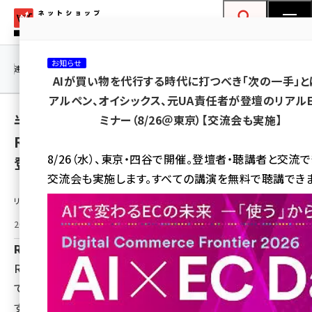
メ
ネットショップ担当者フォーラム
イ
検索
MENU
ン
お知らせ
コ
連載・特集
|
海外
海外情報
海外
AI
メタバース
AIが買い物を代行する時代に打つべき「次の一手」と
ン
アルペン、オイシックス、元UA責任者が登壇のリアル
テ
半額セール開催！全色対象・数量限定で
ミナー（8/26＠東京）【交流会も実施】
ン
RORRYの充電器「D14」がプライムデー直前に
ツ
amazon (2255)
8/26（水）、東京・四谷で開催。登壇者・聴講者と交流
登場！
に
交流会も実施します。すべての講演を無料で聴講できま
yahoo (1906)
移
リリース情報提供元：
動
楽天 (1874)
2025年7月6日 09:00
ecbeing (1210)
RORRY
アスクル (1122)
RORRYは、7月7日（月）17:00～23:59の期間、Amazonに
base (1081)
て人気充電器「D14」をクーポン適用で半額にて販売しま
す。全カラー対象・数量限定の特別セール、この機会をお見
ビィ・フォアード (776)