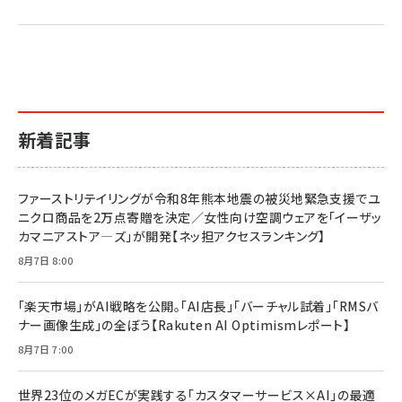
新着記事
ファーストリテイリングが令和8年熊本地震の被災地緊急支援でユ
ニクロ商品を2万点寄贈を決定／女性向け空調ウェアを「イーザッ
カマニアストア―ズ」が開発【ネッ担アクセスランキング】
8月7日 8:00
「楽天市場」がAI戦略を公開。「AI店長」「バーチャル試着」「RMSバ
ナー画像生成」の全ぼう【Rakuten AI Optimismレポート】
8月7日 7:00
世界23位のメガECが実践する「カスタマーサービス×AI」の最適