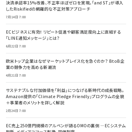
決済承認率15%改善、不正率ほぼゼロを実現。「and ST」が導入
したRiskifiedの網羅的な不正対策アプローチ
7月14日 7:00
ECビジネスに有効！ リピート促進や顧客満足度向上に直結する
「LINE通知メッセージ」とは？
6月22日 7:00
欧米トップ企業はなぜマーケットプレイス化を急ぐのか？ BtoB企
業の競争力を高める新潮流
4月21日 7:00
サステナブルな付加価値を「利益」につなげる新時代の成長戦略。
Amazon提供の「Climate Pledge Friendly」プログラムの全貌
＋事業者のメリットを詳しく解説
2月24日 7:00
EC売上250億円規模のアルペンが語るOMOの裏側 ―ECシステム
刷新、メディアコマース転換、評価制度