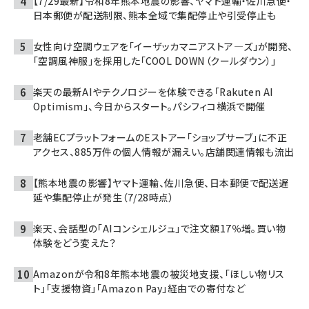
【7/29最新】令和8年熊本地震の影響、ヤマト運輸・佐川急便・
日本郵便が配送制限、熊本全域で集配停止や引受停止も
女性向け空調ウェアを「イーザッカマニアストア―ズ」が開発、
「空調風神服」を採用した「COOL DOWN（クールダウン）」
楽天の最新AIやテクノロジーを体験できる「Rakuten AI
Optimism」、今日からスタート。パシフィコ横浜で開催
老舗ECプラットフォームのEストアー「ショップサーブ」に不正
アクセス、885万件の個人情報が漏えい。店舗関連情報も流出
【熊本地震の影響】ヤマト運輸、佐川急便、日本郵便で配送遅
延や集配停止が発生（7/28時点）
楽天、会話型の「AIコンシェルジュ」で注文額17％増。買い物
体験をどう変えた？
Amazonが令和8年熊本地震の被災地支援、「ほしい物リス
ト」「支援物資」「Amazon Pay」経由での寄付など