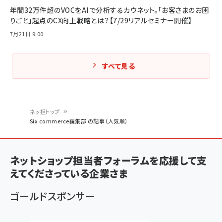
年間32万件超のVOCをAIで分析するカウネット。「お客さまのお困
りごと」起点のCX向上戦略とは？【7/29リアルセミナー開催】
7月21日 9:00
すべて見る
ネッ担トップ
Six commerce編集部 の記事（人気順）
パ
ン
ネットショップ担当者フォーラムを応援して支
く
えてくださっている企業さま
ず
ゴールドスポンサー