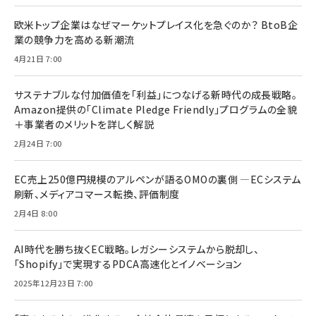
欧米トップ企業はなぜマーケットプレイス化を急ぐのか？ BtoB企
業の競争力を高める新潮流
4月21日 7:00
サステナブルな付加価値を「利益」につなげる新時代の成長戦略。
Amazon提供の「Climate Pledge Friendly」プログラムの全貌
＋事業者のメリットを詳しく解説
2月24日 7:00
EC売上250億円規模のアルペンが語るOMOの裏側 ―ECシステム
刷新、メディアコマース転換、評価制度
2月4日 8:00
AI時代を勝ち抜くEC戦略。レガシーシステムから脱却し、
「Shopify」で実現するPDCA高速化とイノベーション
2025年12月23日 7:00