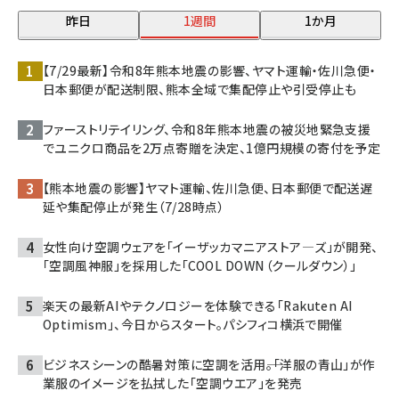
昨日
1週間
1か月
【7/29最新】令和8年熊本地震の影響、ヤマト運輸・佐川急便・
日本郵便が配送制限、熊本全域で集配停止や引受停止も
ファーストリテイリング、令和8年熊本地震の被災地緊急支援
でユニクロ商品を2万点寄贈を決定、1億円規模の寄付を予定
【熊本地震の影響】ヤマト運輸、佐川急便、日本郵便で配送遅
延や集配停止が発生（7/28時点）
女性向け空調ウェアを「イーザッカマニアストア―ズ」が開発、
「空調風神服」を採用した「COOL DOWN（クールダウン）」
楽天の最新AIやテクノロジーを体験できる「Rakuten AI
Optimism」、今日からスタート。パシフィコ横浜で開催
ビジネスシーンの酷暑対策に空調を活用――。「洋服の青山」が作
業服のイメージを払拭した「空調ウエア」を発売