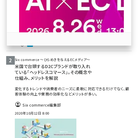
revico (739)
Six commerce 〜ひらめきを与えるECメディア〜
米国で台頭するD2Cブランドが取り入れ
参加登録はこちら↑
ている「ヘッドレスコマース」。その概念や
仕組み、メリットを解説
変化するトレンドや消費者のニーズに柔軟に対応できるだけでなく、顧
客体験の向上や業務の効率化などメリットが多い。
Six commerce編集部
2020年10月12日 8:00