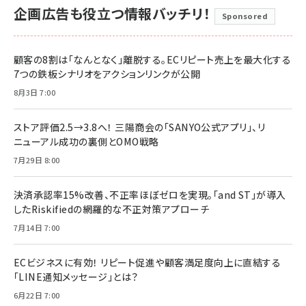
企画広告も役立つ情報バッチリ！
Sponsored
顧客の8割は「なんとなく」離脱する。ECリピート売上を最大化する
7つの鉄板シナリオをアクションリンクが公開
8月3日 7:00
ストア評価2.5→3.8へ！ 三陽商会の「SANYO公式アプリ」、リ
ニューアル成功の裏側とOMO戦略
7月29日 8:00
決済承認率15%改善、不正率ほぼゼロを実現。「and ST」が導入
したRiskifiedの網羅的な不正対策アプローチ
7月14日 7:00
ECビジネスに有効！ リピート促進や顧客満足度向上に直結する
「LINE通知メッセージ」とは？
6月22日 7:00