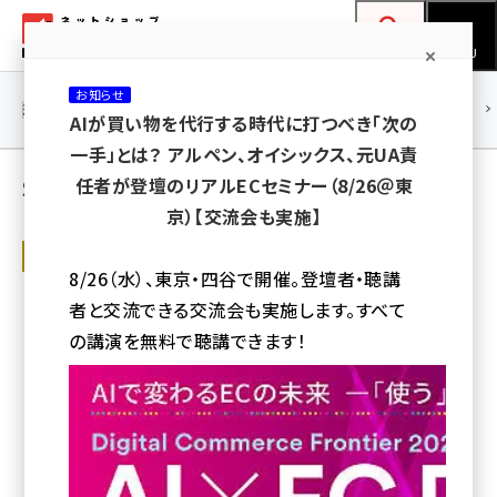
メ
ネットショップ担当者フォーラム
イ
検索
MENU
ン
お知らせ
コ
連載・特集
|
海外
海外情報
海外
AI
メタバース
AIが買い物を代行する時代に打つべき「次の
ン
一手」とは？ アルペン、オイシックス、元UA責
テ
Six commerce編集部 の記事（人気順）
任者が登壇のリアルECセミナー（8/26＠東
ン
京）【交流会も実施】
ツ
amazon (2247)
Six commerce 〜ひらめきを与えるECメディア〜
に
8/26（水）、東京・四谷で開催。登壇者・聴講
消費者は「サブスク」に何を求めているの
yahoo (1901)
移
か。利用者のインサイトから考える「うまく
者と交流できる交流会も実施します。すべて
いくサブスクリプションビジネス」
動
楽天 (1871)
の講演を無料で聴講できます！
事業者にとってサブスクリプションビジネスの成否を分けるのは、いか
ecbeing (1207)
に長期で継続してもらうか。決め手は「顧客体験」
アスクル (1119)
Six commerce編集部
2020年8月4日 8:00
base (1075)
ビィ・フォアード (773)