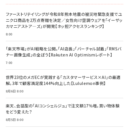
ファーストリテイリングが令和8年熊本地震の被災地緊急支援でユ
ニクロ商品を2万点寄贈を決定／女性向け空調ウェアを「イーザッ
カマニアストア―ズ」が開発【ネッ担アクセスランキング】
8:00
「楽天市場」がAI戦略を公開。「AI店長」「バーチャル試着」「RMSバ
ナー画像生成」の全ぼう【Rakuten AI Optimismレポート】
7:00
世界23位のメガECが実践する「カスタマーサービス×AI」の最適
解。3年で顧客満足度144%向上した【Lululemon事例】
8月6日 8:00
楽天、会話型の「AIコンシェルジュ」で注文額17％増。買い物体験
をどう変えた？
8月5日 8:00