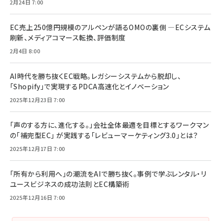
2月24日 7:00
EC売上250億円規模のアルペンが語るOMOの裏側 ―ECシステム
刷新、メディアコマース転換、評価制度
2月4日 8:00
AI時代を勝ち抜くEC戦略。レガシーシステムから脱却し、
「Shopify」で実現するPDCA高速化とイノベーション
2025年12月23日 7:00
「声のする方に、進化する。」会社全体最適を目標とするワークマン
の「補完型EC」 が実践する「レビューマーケティング3.0」とは？
2025年12月17日 7:00
「所有から利用へ」の潮流をAIで勝ち抜く。事例で学ぶレンタル・リ
ユースビジネスの成功法則とEC構築術
2025年12月16日 7:00