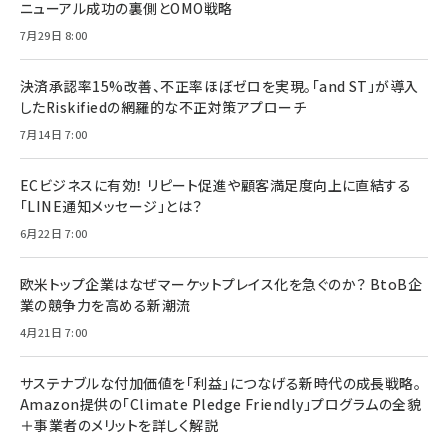
ニューアル成功の裏側とOMO戦略
7月29日 8:00
決済承認率15%改善、不正率ほぼゼロを実現。「and ST」が導入
したRiskifiedの網羅的な不正対策アプローチ
7月14日 7:00
ECビジネスに有効！ リピート促進や顧客満足度向上に直結する
「LINE通知メッセージ」とは？
6月22日 7:00
欧米トップ企業はなぜマーケットプレイス化を急ぐのか？ BtoB企
業の競争力を高める新潮流
4月21日 7:00
サステナブルな付加価値を「利益」につなげる新時代の成長戦略。
Amazon提供の「Climate Pledge Friendly」プログラムの全貌
＋事業者のメリットを詳しく解説