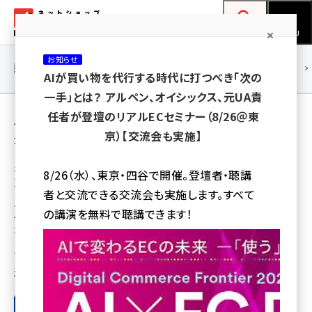
メ
ネットショップ担当者フォーラム
イ
検索
MENU
ン
お知らせ
コ
連載・特集
|
海外
海外情報
海外
AI
メタバース
AIが買い物を代行する時代に打つべき「次の
ン
一手」とは？ アルペン、オイシックス、元UA責
テ
用語「オリックス」 が使われている記事の一覧
任者が登壇のリアルECセミナー（8/26＠東
ン
京）【交流会も実施】
全 4 記事中 1 ～ 4 を表示中
ツ
amazon (2259)
に
オリックスが健食・化粧品通販大手のDHCを
8/26（水）、東京・四谷で開催。登壇者・聴講
買収へ
yahoo (1908)
移
者と交流できる交流会も実施します。すべて
動
ディーエイチシー（DHC）の2022年7月期の売上高は前期比0.5%増の905
楽天 (1877)
の講演を無料で聴講できます！
億3100万円、営業利益は同52.5%増の166億7600万円。営業利益率は
18.4%
ecbeing (1211)
石居 岳
アスクル (1122)
2022年11月14日 7:30
base (1084)
ビィ・フォアード (782)