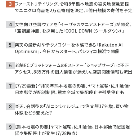
ファーストリテイリング、令和8年熊本地震の被災地緊急支援
でユニクロ商品を2万点寄贈を決定、1億円規模の寄付を予定
女性向け空調ウェアを「イーザッカマニアストア―ズ」が開発、
「空調風神服」を採用した「COOL DOWN（クールダウン）」
楽天の最新AIやテクノロジーを体験できる「Rakuten AI
Optimism」、今日からスタート。パシフィコ横浜で開催
老舗ECプラットフォームのEストアー「ショップサーブ」に不正
アクセス、885万件の個人情報が漏えい。店舗関連情報も流出
【7/29最新】令和8年熊本地震の影響、ヤマト運輸・佐川急便・
日本郵便が配送制限、熊本全域で集配停止や引受停止も
楽天、会話型の「AIコンシェルジュ」で注文額17％増。買い物
体験をどう変えた？
【熊本地震の影響】ヤマト運輸、佐川急便、日本郵便で配送遅
延や集配停止が発生（7/28時点）