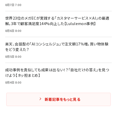
8月7日 7:00
世界23位のメガECが実践する「カスタマーサービス×AI」の最適
解。3年で顧客満足度144%向上した【Lululemon事例】
8月6日 8:00
楽天、会話型の「AIコンシェルジュ」で注文額17％増。買い物体験
をどう変えた？
8月5日 8:00
成功事例を真似しても成果は出ない！？「自社だけの答え」を見つ
けよう【ネッ担まとめ】
8月4日 8:00
新着記事をもっと見る