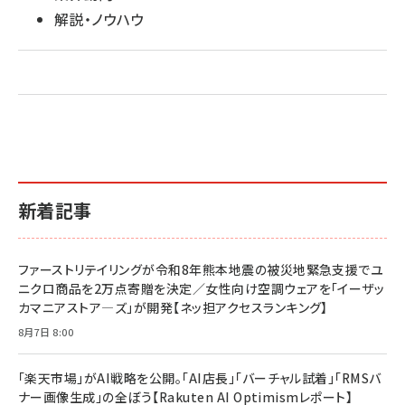
解説・ノウハウ
新着記事
ファーストリテイリングが令和8年熊本地震の被災地緊急支援でユ
ニクロ商品を2万点寄贈を決定／女性向け空調ウェアを「イーザッ
カマニアストア―ズ」が開発【ネッ担アクセスランキング】
8月7日 8:00
「楽天市場」がAI戦略を公開。「AI店長」「バーチャル試着」「RMSバ
ナー画像生成」の全ぼう【Rakuten AI Optimismレポート】