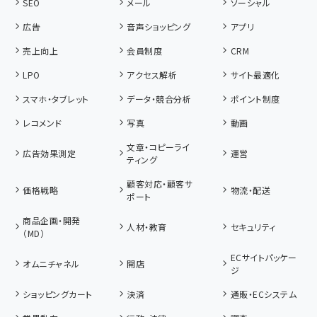
SEO
メール
ソーシャル
広告
音声ショッピング
アプリ
売上向上
会員制度
CRM
LPO
アクセス解析
サイト最適化
スマホ・タブレット
データ・競合分析
ポイント制度
レコメンド
写真
動画
文章・コピーライ
広告効果測定
運営
ティング
顧客対応・顧客サ
価格戦略
物流・配送
ポート
商品企画・開発
人材・教育
セキュリティ
（MD）
ECサイトパッケー
オムニチャネル
開店
ジ
ショッピングカート
決済
通販・ECシステム