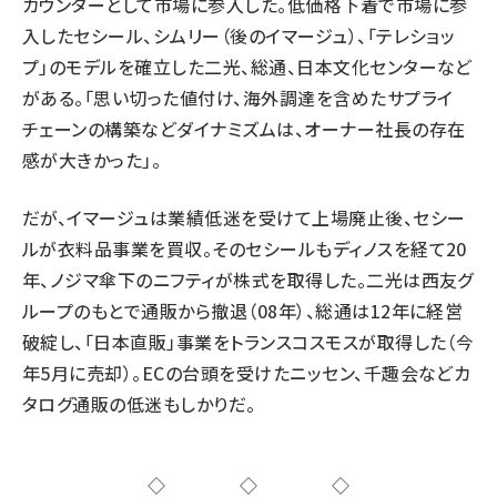
カウンターとして市場に参入した。低価格下着で市場に参
入したセシール、シムリー（後のイマージュ）、「テレショッ
プ」のモデルを確立した二光、総通、日本文化センターなど
がある。「思い切った値付け、海外調達を含めたサプライ
チェーンの構築などダイナミズムは、オーナー社長の存在
感が大きかった」。
だが、イマージュは業績低迷を受けて上場廃止後、セシー
ルが衣料品事業を買収。そのセシールもディノスを経て20
年、ノジマ傘下のニフティが株式を取得した。二光は西友グ
ループのもとで通販から撤退（08年）、総通は12年に経営
破綻し、「日本直販」事業をトランスコスモスが取得した（今
年5月に売却）。ECの台頭を受けたニッセン、千趣会などカ
タログ通販の低迷もしかりだ。
◇◇◇