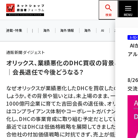
メ
ネットショップ担当者フォーラム
イ
検索
MENU
ン
コ
連載・特集
|
海外
海外情報
海外
AI
メタバース
お知
ン
A
テ
通販新聞ダイジェスト
アル
ン
オリックス、業績悪化のDHC買収の背景とは
ツ
amazon (2253)
｜会長退任で今後どうなる？
に
8/
yahoo (1905)
移
なぜオリックスが業績悪化したDHCを買収したので
交流
動
楽天 (1873)
しょうか。その背景や狙いとは。未上場のまま、一代で
1000億円企業に育てた吉田会長の退任後、オリックス
ecbeing (1210)
はコンプライアンス体制やコーポレートガバナンスを強
アスクル (1122)
化し、DHCの事業育成に取り組む予定だとしています。
最近ではDHCは低価格戦略を展開してきましたが、競
base (1079)
合他社の付加価値戦略に対抗できず、売上が低迷して
ビィ・フォアード (776)