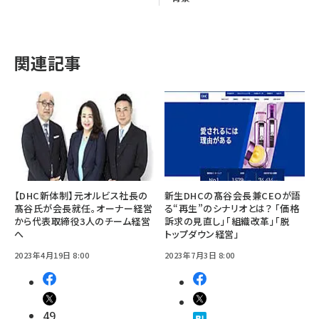
関連記事
【DHC新体制】元オルビス社長の
新生DHCの髙谷会長兼CEOが語
髙谷氏が会長就任。オーナー経営
る“再生”のシナリオとは？ 「価格
から代表取締役3人のチーム経営
訴求の見直し」「組織改革」「脱
へ
トップダウン経営」
2023年4月19日 8:00
2023年7月3日 8:00
49