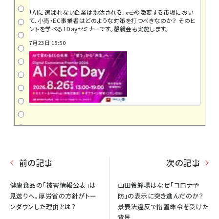
「AIに選ばれない企業は淘汰される」――。この激変する市場におい
て、小売・EC事業者はどのような対策を打つべきなのか？ そのヒ
ントを学べる1Dayセミナーです。懇親会も実施します。
7月23日 15:50
前の記事
次の記事
健康食品の「被害情報公表」は
山田養蜂場はなぜ「コロナ予
見送りへ。厚労省の方針がトー
防」の表示に突き進んだのか？
ンダウンした理由とは？
景表法違反で措置命令を受けた
背景