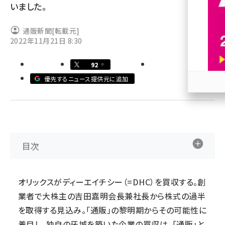
いました。
revico (744)
通販新聞
[転載元]
2022年11月21日 8:30
92
優先するニュース提供元に追加
参加
目次
オリックスがディーエイチシー（=DHC）を買収する。創
業者で大株主の吉田嘉明会長兼社長から株式の過半
を取得する見込み。「通販」の黎明期からその可能性に
着目し、独自の牙城を築いた企業の買収は、「通販」と