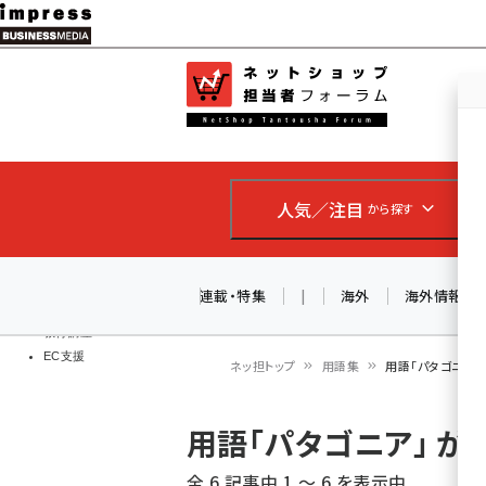
メ
イ
EC担当者
ネットショッ
ン
Web担当者
コ
製品導入
ン
企業IT
ソフト開発
テ
IoT・AI
人気／注目
から探す
ン
DCクラウド
研究・調査
ツ
エネルギー
に
連載・特集
|
海外
海外情報
ドローン
移
教育講座
EC支援
動
ネッ担トップ
用語集
用語「パタゴニア」
パ
用語「パタゴニア」 
ン
全 6 記事中 1 ～ 6 を表示中