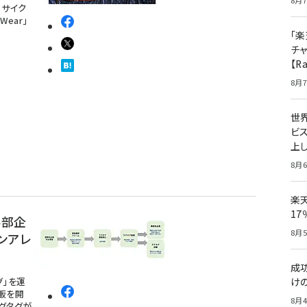
8月7
リサイク
ear」
「楽
チ
【R
8月7
世
ビ
上し
8月6
楽
1
外部企
8月5
ンアレ
成
グ」を運
け
販を開
8月4
グタグが