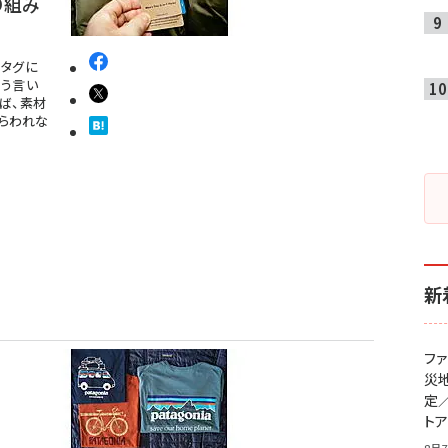
り組み
製タグに
こう言い
ば、素材
らわれな
新
フ
災
定
ト