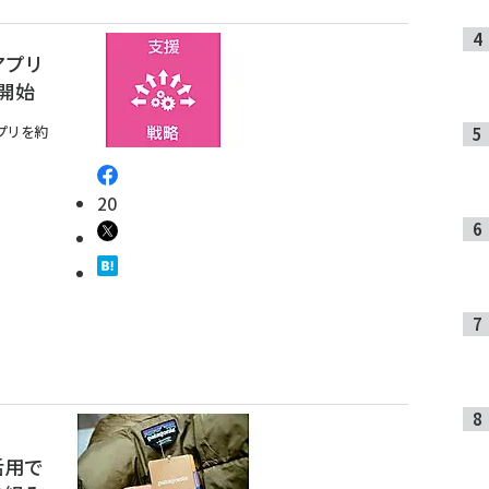
アプリ
開始
プリを約
20
活用で