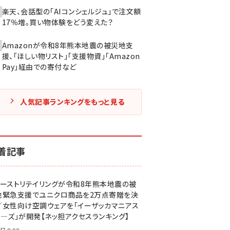
楽天、会話型の「AIコンシェルジュ」で注文額
17％増。買い物体験をどう変えた？
Amazonが令和8年熊本地震の被災地支
援、「ほしい物リスト」「支援物資」「Amazon
Pay」経由での寄付など
人気記事ランキングをもっと見る
着記事
ァーストリテイリングが令和8年熊本地震の被
地緊急支援でユニクロ商品を2万点寄贈を決
／女性向け空調ウェアを「イーザッカマニアス
ア―ズ」が開発【ネッ担アクセスランキング】