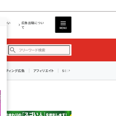
担につい
広告出稿につい
て
MENU
リスティング広告
アフィリエイト
SEO
メール
ソーシャル
amazon (2255)
yahoo (1906)
楽天 (1874)
ecbeing (1210)
アスクル (1122)