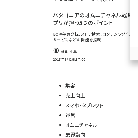
く
ず
パタゴニアのオムニチャネル戦略、
プリが担う5つのポイント
ECや会員登録、ストア検索、コンテンツ発信、チ
サービスなどの機能を搭載
渡部 和章
2017年9月28日 7:00
集客
売上向上
スマホ・タブレット
運営
オムニチャネル
業界動向