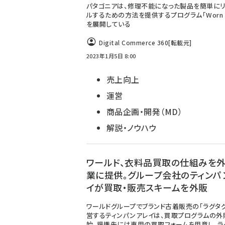
パタゴニアは、修理不能になった製品を簡単に
ルするための方法を提供するプログラム「Worn W
を展開している
Digital Commerce 360
[転載元]
2023年1月5日 8:00
売上向上
運営
商品企画・開発（MD）
解説・ノウハウ
ワールド、衣料品買取の仕組みを
業に提供。グループ会社のティンパ
イが買取・販売スキームを外販
ワールドグループでブランド古着販売の「ラグタ
営するティンパンアレイは、買取プログラムの外
始。提携先には専用の買取フォームを用意し、ラ