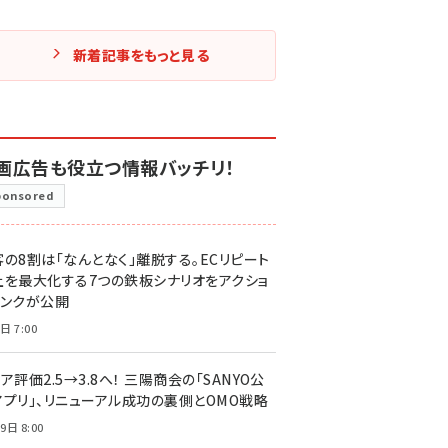
新着記事をもっと見る
画広告も役立つ情報バッチリ！
ponsored
客の8割は「なんとなく」離脱する。ECリピート
上を最大化する7つの鉄板シナリオをアクショ
リンクが公開
日 7:00
ア評価2.5→3.8へ！ 三陽商会の「SANYO公
アプリ」、リニューアル成功の裏側とOMO戦略
9日 8:00