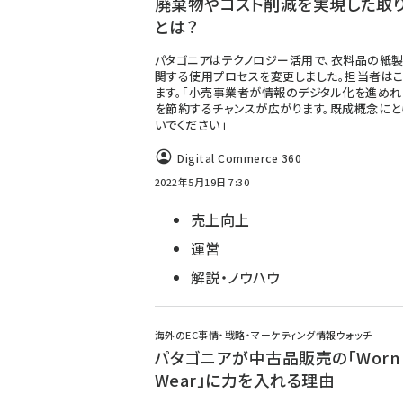
廃棄物やコスト削減を実現した取
とは？
パタゴニアはテクノロジー活用で、衣料品の紙
関する使用プロセスを変更しました。担当者は
ます。「小売事業者が情報のデジタル化を進めれ
を節約するチャンスが広がります。既成概念にと
いでください」
Digital Commerce 360
2022年5月19日 7:30
売上向上
運営
解説・ノウハウ
海外のEC事情・戦略・マーケティング情報ウォッチ
パタゴニアが中古品販売の「Worn
Wear」に力を入れる理由