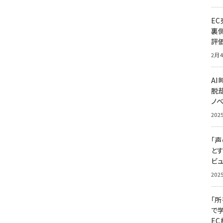
E
裏
評
2月4
A
脱却
ノ
202
「
と
ビュ
202
「
で
E