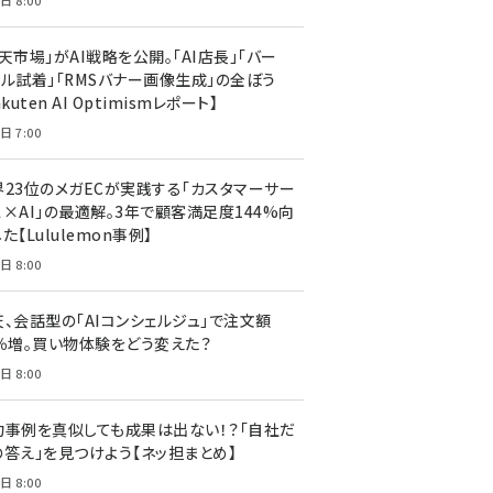
日 8:00
天市場」がAI戦略を公開。「AI店長」「バー
ャル試着」「RMSバナー画像生成」の全ぼう
akuten AI Optimismレポート】
日 7:00
界23位のメガECが実践する「カスタマーサー
ス×AI」の最適解。3年で顧客満足度144%向
た【Lululemon事例】
日 8:00
天、会話型の「AIコンシェルジュ」で注文額
7％増。買い物体験をどう変えた？
日 8:00
功事例を真似しても成果は出ない！？「自社だ
の答え」を見つけよう【ネッ担まとめ】
日 8:00