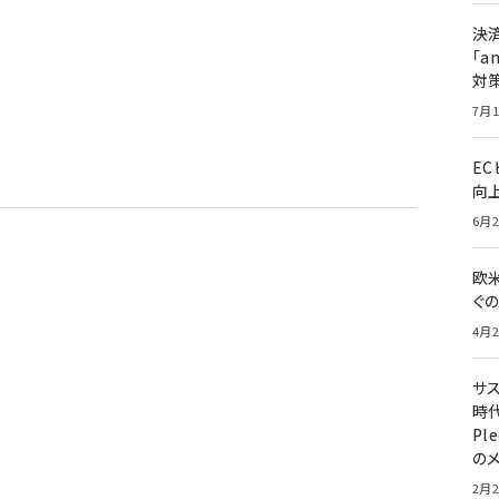
決
「a
対
7月1
E
向
6月2
欧
ぐ
4月2
サ
時代
Pl
の
2月2