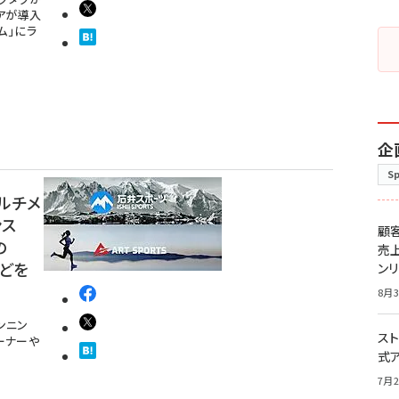
アが導入
ム」にラ
企
S
ルチメ
ンス
顧
の
売
どを
ン
8月3
ンニン
スト
ーナーや
式
7月2