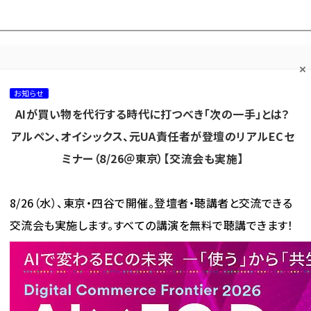
プ担当者フォーラム
ネッ
ネッ担お悩み相談
ネッ担アワー
ネッ担メルマ
て
室
ド！
ガ
お知らせ
AIが買い物を代行する時代に打つべき「次の一手」とは？
カテゴリ／種別
セミナー／イベント
から探す
から探す
アルペン、オイシックス、元UA責任者が登壇のリアルECセ
ミナー（8/26＠東京）【交流会も実施】
海外
AI
メタバース
集客
コンテンツマーケティング
8/26（水）、東京・四谷で開催。登壇者・聴講者と交流できる
交流会も実施します。すべての講演を無料で聴講できます！
 が使われている記事の一覧
が使われている記事の一覧