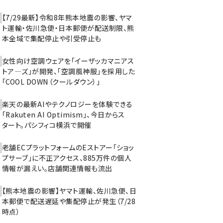
【7/29最新】令和8年熊本地震の影響、ヤマ
ト運輸・佐川急便・日本郵便が配送制限、熊
本全域で集配停止や引受停止も
女性向け空調ウェアを「イーザッカマニアス
トア―ズ」が開発、「空調風神服」を採用した
「COOL DOWN（クールダウン）」
楽天の最新AIやテクノロジーを体験できる
「Rakuten AI Optimism」、今日からス
タート。パシフィコ横浜で開催
老舗ECプラットフォームのEストアー「ショッ
プサーブ」に不正アクセス、885万件の個人
情報が漏えい。店舗関連情報も流出
【熊本地震の影響】ヤマト運輸、佐川急便、日
本郵便で配送遅延や集配停止が発生（7/28
時点）