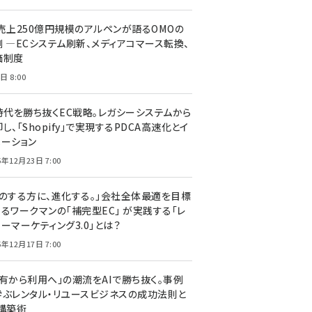
C売上250億円規模のアルペンが語るOMOの
側 ―ECシステム刷新、メディアコマース転換、
価制度
日 8:00
I時代を勝ち抜くEC戦略。レガシーシステムから
し、「Shopify」で実現するPDCA高速化とイ
ベーション
5年12月23日 7:00
声のする方に、進化する。」会社全体最適を目標
するワークマンの「補完型EC」 が実践する「レ
ーマーケティング3.0」とは？
5年12月17日 7:00
所有から利用へ」の潮流をAIで勝ち抜く。事例
学ぶレンタル・リユースビジネスの成功法則と
C構築術