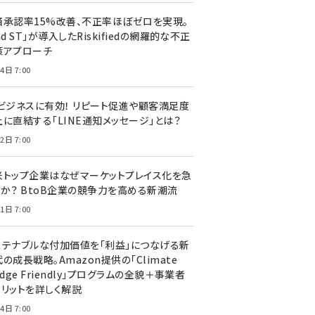
済承認率15%改善、不正率ほぼゼロを実現。
nd ST」が導入したRiskifiedの網羅的な不正
策アプローチ
4日 7:00
Cビジネスに有効！ リピート促進や顧客満足度
上に直結する「LINE通知メッセージ」とは？
2日 7:00
米トップ企業はなぜマーケットプレイス化を急
のか？ BtoB企業の競争力を高める新潮流
1日 7:00
ステナブルな付加価値を「利益」につなげる新
の成長戦略。Amazon提供の「Climate
edge Friendly」プログラムの全貌＋事業者
メリットを詳しく解説
4日 7:00