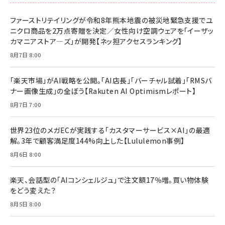
ファーストリテイリングが令和8年熊本地震の被災地緊急支援でユ
ニクロ商品を2万点寄贈を決定／女性向け空調ウェアを「イーザッ
カマニアストア―ズ」が開発【ネッ担アクセスランキング】
8月7日 8:00
「楽天市場」がAI戦略を公開。「AI店長」「バーチャル試着」「RMSバ
ナー画像生成」の全ぼう【Rakuten AI Optimismレポート】
8月7日 7:00
世界23位のメガECが実践する「カスタマーサービス×AI」の最適
解。3年で顧客満足度144%向上した【Lululemon事例】
8月6日 8:00
楽天、会話型の「AIコンシェルジュ」で注文額17％増。買い物体験
をどう変えた？
8月5日 8:00