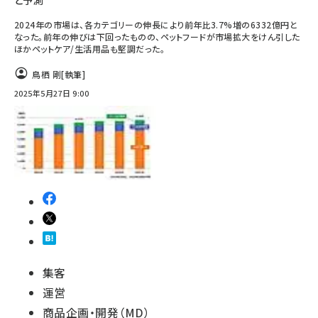
と予測
2024年の市場は、各カテゴリーの伸長により前年比3.7%増の6332億円と
なった。前年の伸びは下回ったものの、ペットフードが市場拡大をけん引した
ほかペットケア/生活用品も堅調だった。
鳥栖 剛
[執筆]
2025年5月27日 9:00
集客
運営
商品企画・開発（MD）