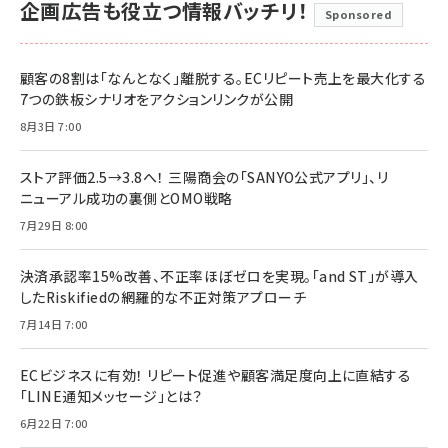
企画広告も役立つ情報バッチリ！
Sponsored
顧客の8割は「なんとなく」離脱する。ECリピート売上を最大化する
7つの鉄板シナリオをアクションリンクが公開
8月3日 7:00
ストア評価2.5→3.8へ！ 三陽商会の「SANYO公式アプリ」、リ
ニューアル成功の裏側とOMO戦略
7月29日 8:00
決済承認率15%改善、不正率ほぼゼロを実現。「and ST」が導入
したRiskifiedの網羅的な不正対策アプローチ
7月14日 7:00
ECビジネスに有効！ リピート促進や顧客満足度向上に直結する
「LINE通知メッセージ」とは？
6月22日 7:00