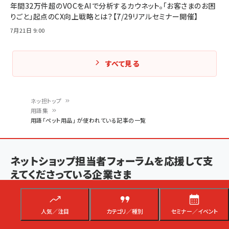
年間32万件超のVOCをAIで分析するカウネット。「お客さまのお困
りごと」起点のCX向上戦略とは？【7/29リアルセミナー開催】
7月21日 9:00
すべて見る
ネッ担トップ
用語集
パ
用語「ペット用品」 が使われている記事の一覧
ン
く
ネットショップ担当者フォーラムを応援して支
ず
えてくださっている企業さま
ゴールドスポンサー
人気／注目
カテゴリ／種別
セミナー／イベント