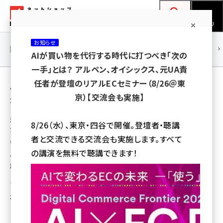
メ
ネットショップ担当者フォーラム
イ
検索
MENU
ン
お知らせ
コ
連載・特集
|
海外
海外情報
海外
AI
メタバース
AIが買い物を代行する時代に打つべき「次の
ン
一手」とは？ アルペン、オイシックス、元UA責
テ
用語「ペット用品」 が使われている記事の一覧
任者が登壇のリアルECセミナー（8/26＠東
ン
京）【交流会も実施】
全 16 記事中 1 ～ 16 を表示中
ツ
amazon (2253)
に
海外ECサイトの事例に学ぶ 売上UPのコツ
8/26（水）、東京・四谷で開催。登壇者・聴講
高いものは4万円以上! 犬向けの高級ペット用
yahoo (1905)
移
者と交流できる交流会も実施します。すべて
品が世界20か国超で売れるワケ。
動
楽天 (1873)
の講演を無料で聴講できます！
ソーシャル上でも高評価を得ている「Charley Chau」、創業者いわく成功の秘
訣は「モノ作りや犬への情熱や愛情」
ecbeing (1210)
尼口 友厚
アスクル (1122)
2015年10月21日 7:00
base (1079)
ビィ・フォアード (776)