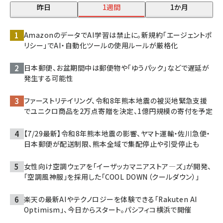
昨日
1週間
1か月
AmazonのデータでAI学習は禁止に。新規約「エージェントポ
リシー」でAI・自動化ツールの使用ルールが厳格化
日本郵便、お盆期間中は郵便物や「ゆうパック」などで遅延が
発生する可能性
ファーストリテイリング、令和8年熊本地震の被災地緊急支援
でユニクロ商品を2万点寄贈を決定、1億円規模の寄付を予定
【7/29最新】令和8年熊本地震の影響、ヤマト運輸・佐川急便・
日本郵便が配送制限、熊本全域で集配停止や引受停止も
女性向け空調ウェアを「イーザッカマニアストア―ズ」が開発、
「空調風神服」を採用した「COOL DOWN（クールダウン）」
楽天の最新AIやテクノロジーを体験できる「Rakuten AI
Optimism」、今日からスタート。パシフィコ横浜で開催