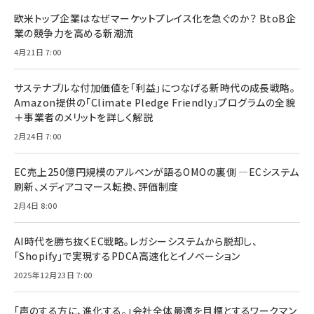
欧米トップ企業はなぜマーケットプレイス化を急ぐのか？ BtoB企
業の競争力を高める新潮流
4月21日 7:00
サステナブルな付加価値を「利益」につなげる新時代の成長戦略。
Amazon提供の「Climate Pledge Friendly」プログラムの全貌
＋事業者のメリットを詳しく解説
2月24日 7:00
EC売上250億円規模のアルペンが語るOMOの裏側 ―ECシステム
刷新、メディアコマース転換、評価制度
2月4日 8:00
AI時代を勝ち抜くEC戦略。レガシーシステムから脱却し、
「Shopify」で実現するPDCA高速化とイノベーション
2025年12月23日 7:00
「声のする方に、進化する。」会社全体最適を目標とするワークマン