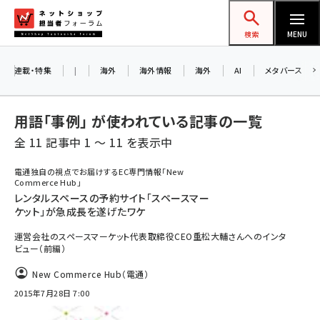
メ
ネットショップ担当者フォーラム
イ
検索
MENU
ン
お知らせ
コ
連載・特集
|
海外
海外情報
海外
AI
メタバース
AIが買い物を代行する時代に打つべき「次の
ン
一手」とは？ アルペン、オイシックス、元UA責
テ
用語「事例」 が使われている記事の一覧
任者が登壇のリアルECセミナー（8/26＠東
ン
京）【交流会も実施】
全 11 記事中 1 ～ 11 を表示中
ツ
amazon (2236)
に
電通独自の視点でお届けするEC専門情報「New
8/26（水）、東京・四谷で開催。登壇者・聴講
Commerce Hub」
yahoo (1896)
移
レンタルスペースの予約サイト「スペースマー
者と交流できる交流会も実施します。すべて
動
ケット」が急成長を遂げたワケ
楽天 (1865)
の講演を無料で聴講できます！
運営会社のスペースマーケット代表取締役CEO重松大輔さんへのインタ
ecbeing (1204)
ビュー（前編）
アスクル (1112)
New Commerce Hub（電通）
base (1068)
2015年7月28日 7:00
ビィ・フォアード (769)