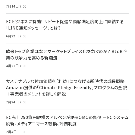
7月14日 7:00
ECビジネスに有効！ リピート促進や顧客満足度向上に直結する
「LINE通知メッセージ」とは？
6月22日 7:00
欧米トップ企業はなぜマーケットプレイス化を急ぐのか？ BtoB企
業の競争力を高める新潮流
4月21日 7:00
サステナブルな付加価値を「利益」につなげる新時代の成長戦略。
Amazon提供の「Climate Pledge Friendly」プログラムの全貌
＋事業者のメリットを詳しく解説
2月24日 7:00
EC売上250億円規模のアルペンが語るOMOの裏側 ―ECシステム
刷新、メディアコマース転換、評価制度
2月4日 8:00