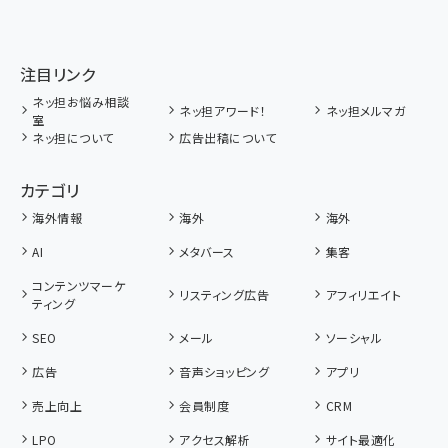
注目リンク
ネッ担お悩み相談
ネッ担アワード！
ネッ担メルマガ
室
ネッ担について
広告出稿について
カテゴリ
海外情報
海外
海外
AI
メタバース
集客
コンテンツマーケ
リスティング広告
アフィリエイト
ティング
SEO
メール
ソーシャル
広告
音声ショッピング
アプリ
売上向上
会員制度
CRM
LPO
アクセス解析
サイト最適化