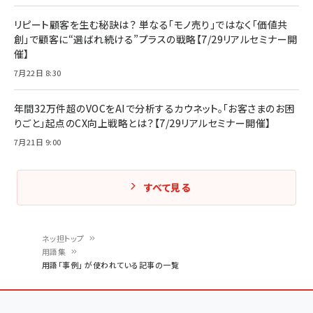
リピート顧客を生む秘訣は？ 単なる「モノ売り」ではなく「価値共
創」で顧客に“選ばれ続ける”プラスの戦略【7/29リアルセミナー開
催】
7月22日 8:30
年間32万件超のVOCをAIで分析するカウネット。「お客さまのお困
りごと」起点のCX向上戦略とは？【7/29リアルセミナー開催】
7月21日 9:00
すべて見る
ネッ担トップ
用語集
パ
用語「事例」 が使われている記事の一覧
ン
く