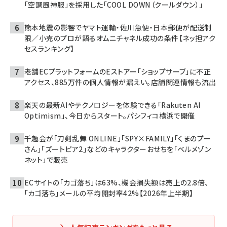
「空調風神服」を採用した「COOL DOWN（クールダウン）」
熊本地震の影響でヤマト運輸・佐川急便・日本郵便が配送制
限／小売のプロが語るオムニチャネル成功の条件【ネッ担アク
セスランキング】
老舗ECプラットフォームのEストアー「ショップサーブ」に不正
アクセス、885万件の個人情報が漏えい。店舗関連情報も流出
楽天の最新AIやテクノロジーを体験できる「Rakuten AI
Optimism」、今日からスタート。パシフィコ横浜で開催
千趣会が「刀剣乱舞 ONLINE」「SPY×FAMILY」「くまのプー
さん」「ズートピア2」などのキャラクターおせちを「ベルメゾン
ネット」で販売
ECサイトの「カゴ落ち」は63%、機会損失額は売上の2.8倍、
「カゴ落ち」メールの平均開封率42%【2026年上半期】