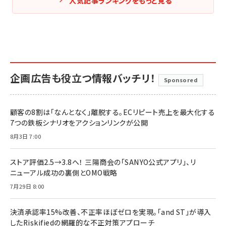
人気記事ランキングをもっと見る
企画広告も役立つ情報バッチリ！
Sponsored
顧客の8割は「なんとなく」離脱する。ECリピート売上を最大化する
7つの鉄板シナリオをアクションリンクが公開
8月3日 7:00
ストア評価2.5→3.8へ！ 三陽商会の「SANYO公式アプリ」、リ
ニューアル成功の裏側とOMO戦略
7月29日 8:00
決済承認率15%改善、不正率ほぼゼロを実現。「and ST」が導入
したRiskifiedの網羅的な不正対策アプローチ