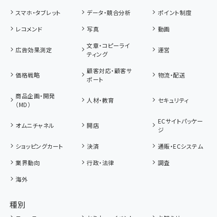
スマホ・タブレット
データ・競合分析
ポイント制度
レコメンド
写真
動画
文章・コピーライ
広告効果測定
運営
ティング
顧客対応・顧客サ
価格戦略
物流・配送
ポート
商品企画・開発
人材・教育
セキュリティ
（MD）
ECサイトパッケー
オムニチャネル
開店
ジ
ショッピングカート
決済
通販・ECシステム
業界動向
行政・法律
調査
海外
種別