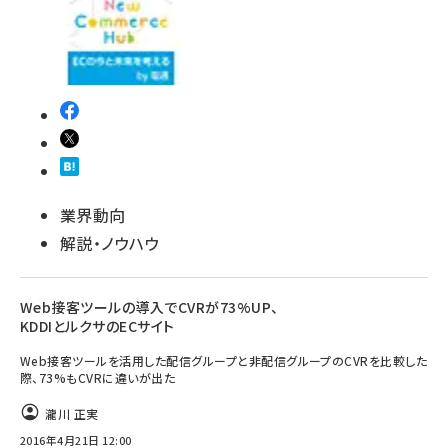
revico (737)
業界動向
参加登録はこちら↑
解説・ノウハウ
Web接客ツールの導入でCVRが73%UP、
KDDIとルクサのECサイト
Web接客ツールを活用した配信グループと非配信グループのCVRを比較した
際、73%もCVRに違いが出た
瀧川 正実
2016年4月21日 12:00