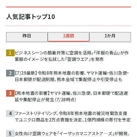
人気記事トップ10
昨日
1週間
1か月
ビジネスシーンの酷暑対策に空調を活用――。「洋服の青山」が作
業服のイメージを払拭した「空調ウエア」を発売
【7/29最新】令和8年熊本地震の影響、ヤマト運輸・佐川急便・
日本郵便が配送制限、熊本全域で集配停止や引受停止も
【熊本地震の影響】ヤマト運輸、佐川急便、日本郵便で配送遅
延や集配停止が発生（7/28時点）
ファーストリテイリング、令和8年熊本地震の被災地緊急支援
でユニクロ商品を2万点寄贈を決定、1億円規模の寄付を予定
女性向け空調ウェアを「イーザッカマニアストア―ズ」が開発、