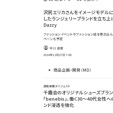
く
ず
沢尻エリカさんをイメージモデル
したランジェリーブランドを立ち上
Dazzy
ファッションイベントやファッション誌を巻き込
ペーンも予定
中川 昌俊
2014年11月27日 7:00
商品企画・開発（MD）
通販新聞ダイジェスト
千趣会のオリジナルシューズブラン
「benebis」、働く30～40代女性
ンド浸透を強化