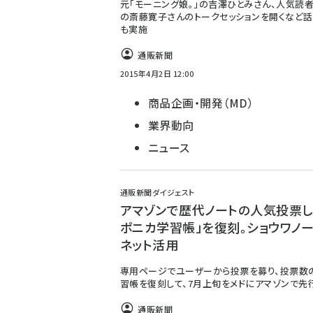
元「モーニング娘。」の吉澤ひとみさん、人気読
の斎藤寛子さんのトークセッションを開くなど
も実施
通販新聞
2015年4月2日 12:00
商品企画・開発（MD）
業界動向
ニュース
通販新聞ダイジェスト
アマゾンで歴代ノートの人気投票し
ポニカ学習帳」を復刻。ショウワノ
ネット活用
専用ページでユーザーから投票を募り、投票数
習帳を復刻して、7月上旬をメドにアマゾンで先
通販新聞