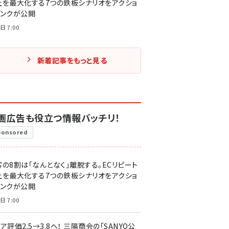
上を最大化する7つの鉄板シナリオをアクショ
リンクが公開
日 7:00
新着記事をもっと見る
画広告も役立つ情報バッチリ！
ponsored
客の8割は「なんとなく」離脱する。ECリピート
上を最大化する7つの鉄板シナリオをアクショ
リンクが公開
日 7:00
ア評価2.5→3.8へ！ 三陽商会の「SANYO公