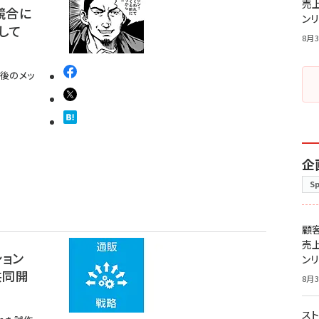
売
競合に
ン
して
8月3
後のメッ
企
S
顧
売
ション
ン
共同開
8月3
スト