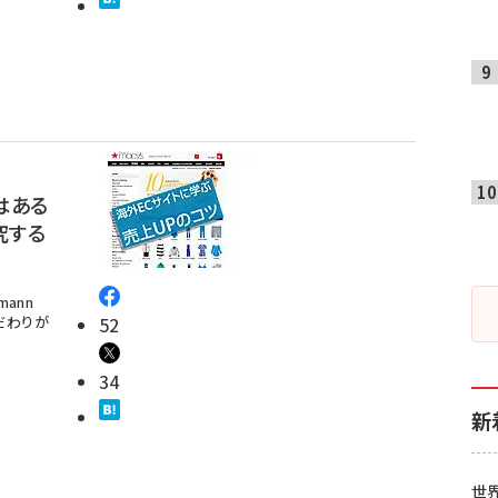
はある
究する
ann
こだわりが
52
34
新
世