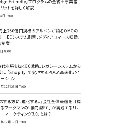
edge Friendly」プログラムの全貌＋事業者
メリットを詳しく解説
4日 7:00
C売上250億円規模のアルペンが語るOMOの
側 ―ECシステム刷新、メディアコマース転換、
価制度
日 8:00
I時代を勝ち抜くEC戦略。レガシーシステムから
し、「Shopify」で実現するPDCA高速化とイ
ベーション
5年12月23日 7:00
声のする方に、進化する。」会社全体最適を目標
するワークマンの「補完型EC」 が実践する「レ
ーマーケティング3.0」とは？
5年12月17日 7:00