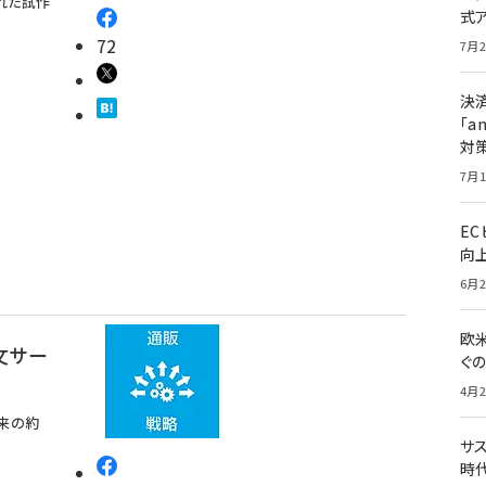
れた試作
式
72
7月2
決
「a
対
7月1
E
向
6月2
欧
文サー
ぐ
4月2
来の約
サ
時代