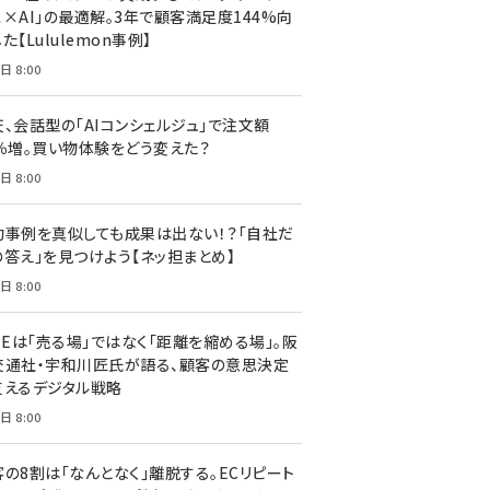
ス×AI」の最適解。3年で顧客満足度144%向
た【Lululemon事例】
日 8:00
天、会話型の「AIコンシェルジュ」で注文額
7％増。買い物体験をどう変えた？
日 8:00
功事例を真似しても成果は出ない！？「自社だ
の答え」を見つけよう【ネッ担まとめ】
日 8:00
NEは「売る場」ではなく「距離を縮める場」。阪
交通社・宇和川匠氏が語る、顧客の意思決定
支えるデジタル戦略
日 8:00
客の8割は「なんとなく」離脱する。ECリピート