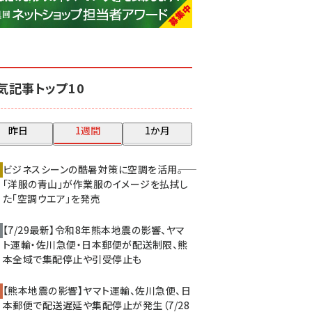
base (1071)
ビィ・フォアード (773)
revico (739)
気記事トップ10
昨日
1週間
1か月
ビジネスシーンの酷暑対策に空調を活用――。
「洋服の青山」が作業服のイメージを払拭し
た「空調ウエア」を発売
【7/29最新】令和8年熊本地震の影響、ヤマ
ト運輸・佐川急便・日本郵便が配送制限、熊
本全域で集配停止や引受停止も
【熊本地震の影響】ヤマト運輸、佐川急便、日
本郵便で配送遅延や集配停止が発生（7/28