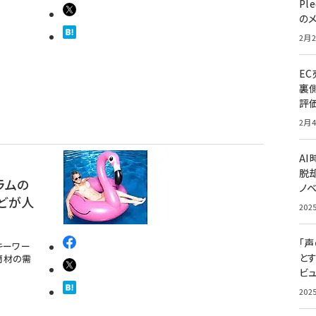
Pl
の
2月2
E
裏
評
2月4
A
脱却
ラムの
ノ
どが人
202
「
キーワー
と
商材の需
ビュ
202