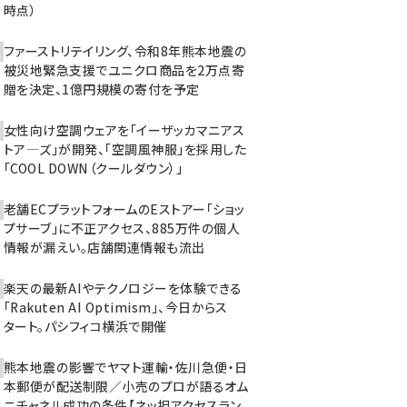
時点）
ファーストリテイリング、令和8年熊本地震の
被災地緊急支援でユニクロ商品を2万点寄
贈を決定、1億円規模の寄付を予定
女性向け空調ウェアを「イーザッカマニアス
トア―ズ」が開発、「空調風神服」を採用した
「COOL DOWN（クールダウン）」
老舗ECプラットフォームのEストアー「ショッ
プサーブ」に不正アクセス、885万件の個人
情報が漏えい。店舗関連情報も流出
楽天の最新AIやテクノロジーを体験できる
「Rakuten AI Optimism」、今日からス
タート。パシフィコ横浜で開催
熊本地震の影響でヤマト運輸・佐川急便・日
本郵便が配送制限／小売のプロが語るオム
ニチャネル成功の条件【ネッ担アクセスラン