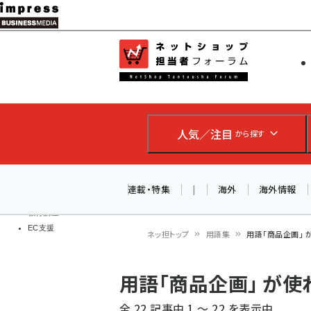
メ
イ
EC担当者
ネットショッ
ン
Web担当者
コ
製品導入
ン
企業IT
ソフト開発
テ
IoT・AI
人気／注目
から探す
ン
DCクラウド
研究・調査
ツ
エネルギー
に
連載・特集
|
海外
海外情報
ドローン
移
教育講座
EC支援
動
ネッ担トップ
用語集
用語「商品企画」
パ
用語「商品企画」 が
ン
全 22 記事中 1 ～ 22 を表示中