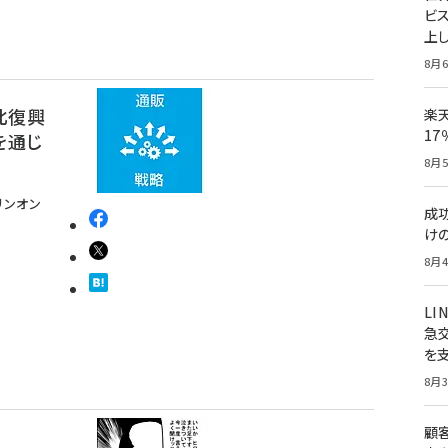
ビ
上し
8月6
北復興
楽
1
を通じ
8月5
リンオン
成
け
8月4
LI
急
を
8月3
顧