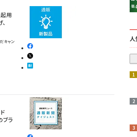
に起用
げ、
人
んだキャン
参加登録はこちら↑
ド
へのブラ