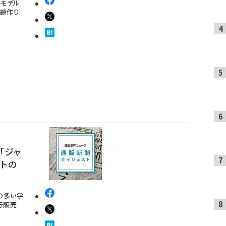
者モデル
話題作り
「ジャ
ートの
の多い学
行販売