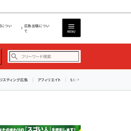
担につい
広告出稿につい
て
MENU
リスティング広告
アフィリエイト
SEO
メール
ソーシャル
amazon (2245)
yahoo (1900)
楽天 (1871)
ecbeing (1207)
アスクル (1118)