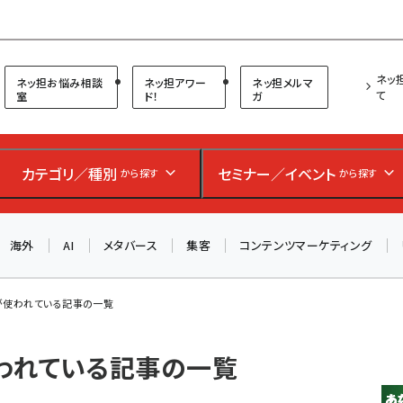
プ担当者フォーラム
ネッ
ネッ担お悩み相談
ネッ担アワー
ネッ担メルマ
て
室
ド！
ガ
お知らせ
AIが買い物を代行する時代に打つべき「次の一手」とは？
カテゴリ／種別
セミナー／イベント
から探す
から探す
アルペン、オイシックス、元UA責任者が登壇のリアルECセ
ミナー（8/26＠東京）【交流会も実施】
海外
AI
メタバース
集客
コンテンツマーケティング
8/26（水）、東京・四谷で開催。登壇者・聴講者と交流できる
交流会も実施します。すべての講演を無料で聴講できます！
 が使われている記事の一覧
使われている記事の一覧