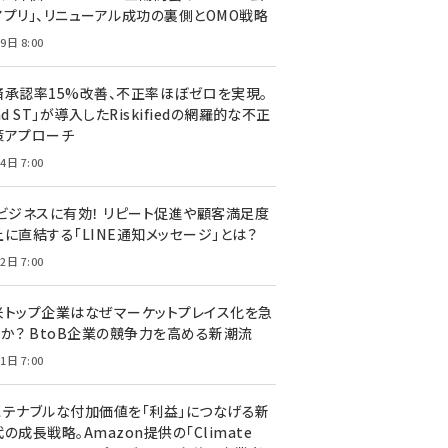
アプリ」、リニューアル成功の裏側とOMO戦略
9日 8:00
済承認率15%改善、不正率ほぼゼロを実現。
nd ST」が導入したRiskifiedの網羅的な不正
策アプローチ
4日 7:00
Cビジネスに有効！ リピート促進や顧客満足度
上に直結する「LINE通知メッセージ」とは？
2日 7:00
米トップ企業はなぜマーケットプレイス化を急
のか？ BtoB企業の競争力を高める新潮流
1日 7:00
ステナブルな付加価値を「利益」につなげる新
の成長戦略。Amazon提供の「Climate