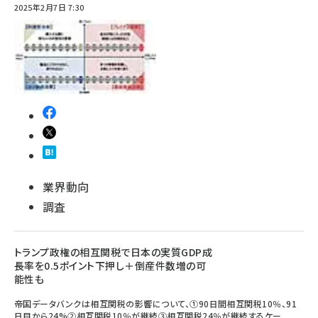
2025年2月7日 7:30
業界動向
調査
トランプ政権の相互関税で日本の実質GDP成
長率を0.5ポイント下押し＋倒産件数増の可
能性も
帝国データバンクは相互関税の影響について、①90日間相互関税10％、91
日目から24%②相互関税10％が継続③相互関税24％が継続するケー