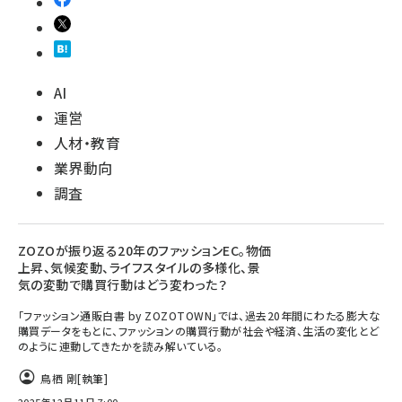
AI
運営
人材・教育
業界動向
調査
ZOZOが振り返る20年のファッションEC。物価
上昇、気候変動、ライフスタイルの多様化、景
気の変動で購買行動はどう変わった？
「ファッション通販白書 by ZOZOTOWN」では、過去20年間にわたる膨大な
購買データをもとに、ファッションの購買行動が社会や経済、生活の変化とど
のように連動してきたかを読み解いている。
鳥栖 剛
[執筆]