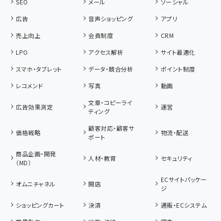
SEO
メール
ソーシャル
広告
音声ショッピング
アプリ
売上向上
会員制度
CRM
LPO
アクセス解析
サイト最適化
スマホ・タブレット
データ・競合分析
ポイント制度
レコメンド
写真
動画
文章・コピーライ
広告効果測定
運営
ティング
顧客対応・顧客サ
価格戦略
物流・配送
ポート
商品企画・開発
人材・教育
セキュリティ
（MD）
ECサイトパッケー
オムニチャネル
開店
ジ
ショッピングカート
決済
通販・ECシステム