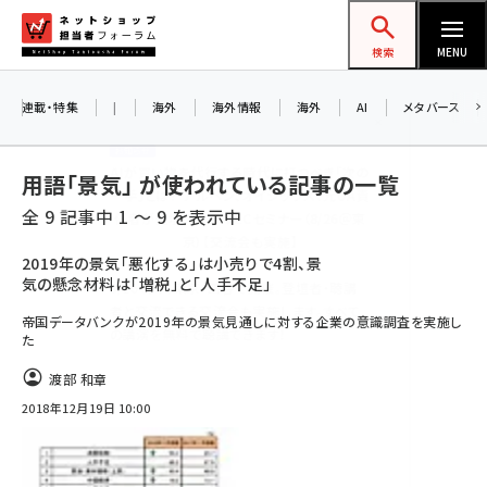
メ
ネットショップ担当者フォーラム
イ
検索
MENU
ン
お知らせ
コ
連載・特集
|
海外
海外情報
海外
AI
メタバース
AIが買い物を代行する時代に打つべき「次の
ン
一手」とは？ アルペン、オイシックス、元UA責
テ
用語「景気」 が使われている記事の一覧
任者が登壇のリアルECセミナー（8/26＠東
ン
京）【交流会も実施】
全 9 記事中 1 ～ 9 を表示中
ツ
amazon (2246)
に
2019年の景気「悪化する」は小売りで4割、景
8/26（水）、東京・四谷で開催。登壇者・聴講
気の懸念材料は「増税」と「人手不足」
yahoo (1900)
移
者と交流できる交流会も実施します。すべて
動
帝国データバンクが2019年の景気見通しに対する企業の意識調査を実施し
楽天 (1871)
の講演を無料で聴講できます！
た
ecbeing (1207)
渡部 和章
アスクル (1119)
2018年12月19日 10:00
base (1071)
ビィ・フォアード (773)