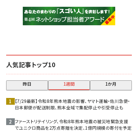
人気記事トップ10
昨日
1週間
1か月
【7/29最新】令和8年熊本地震の影響、ヤマト運輸・佐川急便・
日本郵便が配送制限、熊本全域で集配停止や引受停止も
ファーストリテイリング、令和8年熊本地震の被災地緊急支援
でユニクロ商品を2万点寄贈を決定、1億円規模の寄付を予定