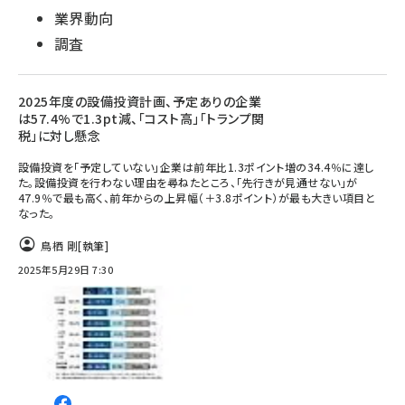
業界動向
調査
2025年度の設備投資計画、予定ありの企業
は57.4%で1.3pt減、「コスト高」「トランプ関
税」に対し懸念
設備投資を「予定していない」企業は前年比1.3ポイント増の34.4％に達し
た。設備投資を行わない理由を尋ねたところ、「先行きが見通せない」が
47.9％で最も高く、前年からの上昇幅（＋3.8ポイント）が最も大きい項目と
なった。
鳥栖 剛
[執筆]
2025年5月29日 7:30