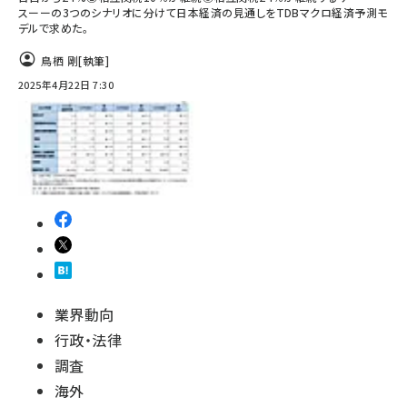
スーーの3つのシナリオに分けて日本経済の見通しをTDBマクロ経済予測モ
デルで求めた。
鳥栖 剛
[執筆]
2025年4月22日 7:30
業界動向
行政・法律
調査
海外