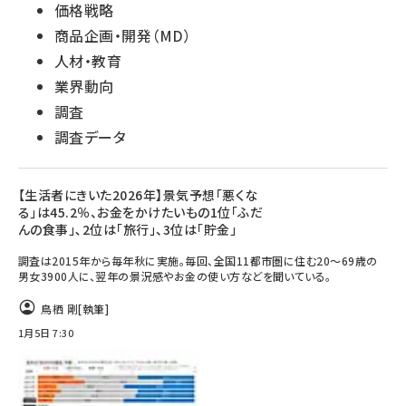
価格戦略
商品企画・開発（MD）
人材・教育
業界動向
調査
調査データ
【生活者にきいた2026年】景気予想｢悪くな
る｣は45.2％、お金をかけたいもの1位「ふだ
んの食事」､2位は「旅行」、3位は「貯金」
調査は2015年から毎年秋に実施。毎回、全国11都市圏に住む20～69歳の
男女3900人に、翌年の景況感やお金の使い方などを聞いている。
鳥栖 剛
[執筆]
1月5日 7:30