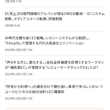
2月24日 7:00
EC売上250億円規模のアルペンが語るOMOの裏側 ―ECシステム
刷新、メディアコマース転換、評価制度
2月4日 8:00
AI時代を勝ち抜くEC戦略。レガシーシステムから脱却し、
「Shopify」で実現するPDCA高速化とイノベーション
2025年12月23日 7:00
「声のする方に、進化する。」会社全体最適を目標とするワークマン
の「補完型EC」 が実践する「レビューマーケティング3.0」とは？
2025年12月17日 7:00
「所有から利用へ」の潮流をAIで勝ち抜く。事例で学ぶレンタル・リ
ユースビジネスの成功法則とEC構築術
2025年12月16日 7:00