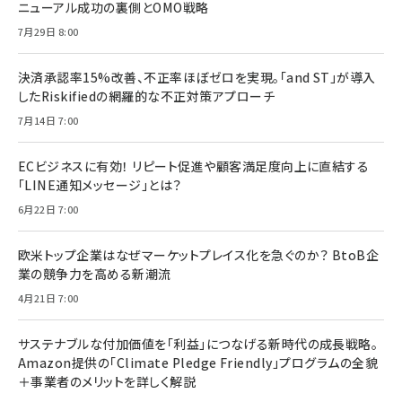
ニューアル成功の裏側とOMO戦略
7月29日 8:00
決済承認率15%改善、不正率ほぼゼロを実現。「and ST」が導入
したRiskifiedの網羅的な不正対策アプローチ
7月14日 7:00
ECビジネスに有効！ リピート促進や顧客満足度向上に直結する
「LINE通知メッセージ」とは？
6月22日 7:00
欧米トップ企業はなぜマーケットプレイス化を急ぐのか？ BtoB企
業の競争力を高める新潮流
4月21日 7:00
サステナブルな付加価値を「利益」につなげる新時代の成長戦略。
Amazon提供の「Climate Pledge Friendly」プログラムの全貌
＋事業者のメリットを詳しく解説