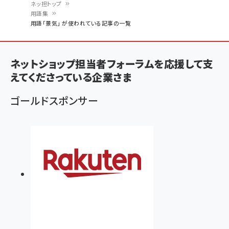
ネッ担トップ
用語集
パ
用語「景気」 が使われている記事の一覧
ン
く
ネットショップ担当者フォーラムを応援して支
ず
えてくださっている企業さま
ゴールドスポンサー