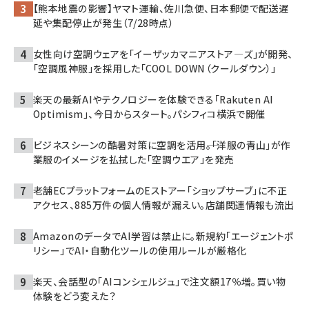
【熊本地震の影響】ヤマト運輸、佐川急便、日本郵便で配送遅
延や集配停止が発生（7/28時点）
女性向け空調ウェアを「イーザッカマニアストア―ズ」が開発、
「空調風神服」を採用した「COOL DOWN（クールダウン）」
楽天の最新AIやテクノロジーを体験できる「Rakuten AI
Optimism」、今日からスタート。パシフィコ横浜で開催
ビジネスシーンの酷暑対策に空調を活用――。「洋服の青山」が作
業服のイメージを払拭した「空調ウエア」を発売
老舗ECプラットフォームのEストアー「ショップサーブ」に不正
アクセス、885万件の個人情報が漏えい。店舗関連情報も流出
AmazonのデータでAI学習は禁止に。新規約「エージェントポ
リシー」でAI・自動化ツールの使用ルールが厳格化
楽天、会話型の「AIコンシェルジュ」で注文額17％増。買い物
体験をどう変えた？