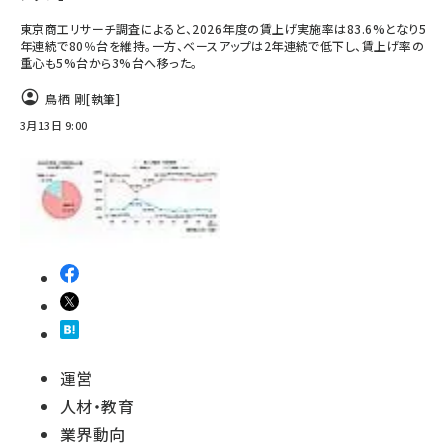
東京商工リサーチ調査によると、2026年度の賃上げ実施率は83.6%となり5
年連続で80％台を維持。一方、ベースアップは2年連続で低下し、賃上げ率の
重心も5%台から3%台へ移った。
鳥栖 剛
[執筆]
3月13日 9:00
運営
人材・教育
業界動向