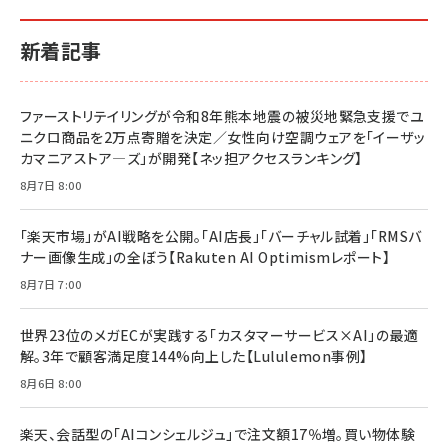
新着記事
ファーストリテイリングが令和8年熊本地震の被災地緊急支援でユ
ニクロ商品を2万点寄贈を決定／女性向け空調ウェアを「イーザッ
カマニアストア―ズ」が開発【ネッ担アクセスランキング】
8月7日 8:00
「楽天市場」がAI戦略を公開。「AI店長」「バーチャル試着」「RMSバ
ナー画像生成」の全ぼう【Rakuten AI Optimismレポート】
8月7日 7:00
世界23位のメガECが実践する「カスタマーサービス×AI」の最適
解。3年で顧客満足度144%向上した【Lululemon事例】
8月6日 8:00
楽天、会話型の「AIコンシェルジュ」で注文額17％増。買い物体験