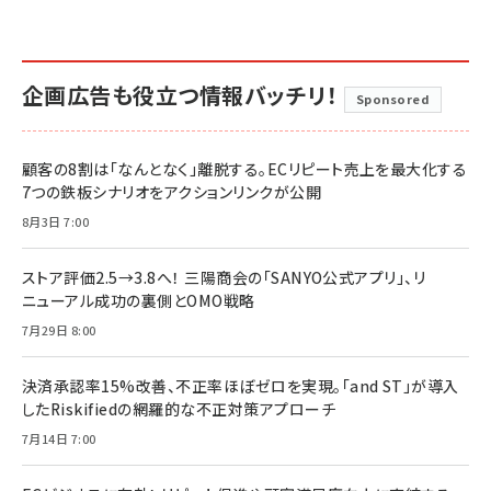
企画広告も役立つ情報バッチリ！
Sponsored
顧客の8割は「なんとなく」離脱する。ECリピート売上を最大化する
7つの鉄板シナリオをアクションリンクが公開
8月3日 7:00
ストア評価2.5→3.8へ！ 三陽商会の「SANYO公式アプリ」、リ
ニューアル成功の裏側とOMO戦略
7月29日 8:00
決済承認率15%改善、不正率ほぼゼロを実現。「and ST」が導入
したRiskifiedの網羅的な不正対策アプローチ
7月14日 7:00