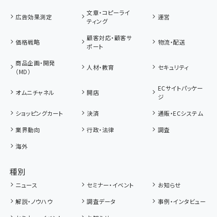
文章・コピーライ
広告効果測定
運営
ティング
顧客対応・顧客サ
価格戦略
物流・配送
ポート
商品企画・開発
人材・教育
セキュリティ
（MD）
ECサイトパッケー
オムニチャネル
開店
ジ
ショッピングカート
決済
通販・ECシステム
業界動向
行政・法律
調査
海外
種別
ニュース
セミナー・イベント
お知らせ
解説・ノウハウ
調査データ
事例・インタビュー