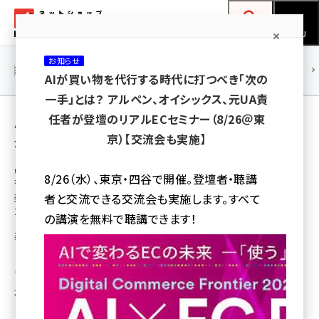
メ
ネットショップ担当者フォーラム
イ
検索
MENU
ン
お知らせ
コ
連載・特集
|
海外
海外情報
海外
AI
メタバース
AIが買い物を代行する時代に打つべき「次の
ン
一手」とは？ アルペン、オイシックス、元UA責
テ
用語「楽天SEO」 が使われている記事の一覧
任者が登壇のリアルECセミナー（8/26＠東
ン
京）【交流会も実施】
全 3 記事中 1 ～ 3 を表示中
ツ
amazon (2259)
に
いつも.のECコンサルタントが明かす、売り上げアップにつ
8/26（水）、東京・四谷で開催。登壇者・聴講
ながるEC最新情報
yahoo (1908)
移
楽天市場のSEO対策はどうすればいい?
者と交流できる交流会も実施します。すべて
動
2017年に取り組むべき3つのポイント
楽天 (1877)
の講演を無料で聴講できます！
楽天市場の検索アルゴリズムが安定しているため、「順位が固定化しやすい」
ecbeing (1211)
「順位を上げにくい」という課題も
アスクル (1124)
株式会社いつも.
base (1084)
2017年2月27日 7:00
ビィ・フォアード (784)