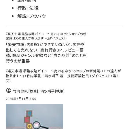
行政・法律
解説・ノウハウ
『楽天市場 最強攻略ガイド ～売れるネットショップの新
常識、ECの達人が教えます～』ダイジェスト
「楽天市場」内SEOができていないと、広告を
出しても売れない！ 売れ行きUP、レビュー蓄
積、商品ジャンル登録など"当たり前"のことを
行うのが重要
『楽天市場 最強攻略ガイド ～売れるネットショップの新常識、ECの達人が
教えます～』（竹内謙礼／清水将平 著 技術評論社 刊）ダイジェスト（第4
回）
竹内 謙礼
[執筆]
,
清水将平
[執筆]
2025年6月11日 8:00