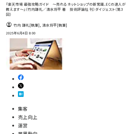
『楽天市場 最強攻略ガイド ～売れるネットショップの新常識、ECの達人が
教えます～』（竹内謙礼／清水将平 著 技術評論社 刊）ダイジェスト（第3
回）
竹内 謙礼
[執筆]
,
清水将平
[執筆]
2025年6月4日 8:00
集客
売上向上
運営
業界動向