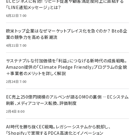
ECビジネスに有効！ リピート促進や顧客満足度向上に直結する
「LINE通知メッセージ」とは？
6月22日 7:00
欧米トップ企業はなぜマーケットプレイス化を急ぐのか？ BtoB企
業の競争力を高める新潮流
4月21日 7:00
サステナブルな付加価値を「利益」につなげる新時代の成長戦略。
Amazon提供の「Climate Pledge Friendly」プログラムの全貌
＋事業者のメリットを詳しく解説
2月24日 7:00
EC売上250億円規模のアルペンが語るOMOの裏側 ―ECシステム
刷新、メディアコマース転換、評価制度
2月4日 8:00
AI時代を勝ち抜くEC戦略。レガシーシステムから脱却し、
「Shopify」で実現するPDCA高速化とイノベーション