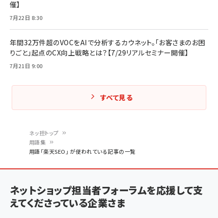
催】
7月22日 8:30
年間32万件超のVOCをAIで分析するカウネット。「お客さまのお困
りごと」起点のCX向上戦略とは？【7/29リアルセミナー開催】
7月21日 9:00
すべて見る
ネッ担トップ
用語集
パ
用語「楽天SEO」 が使われている記事の一覧
ン
く
ネットショップ担当者フォーラムを応援して支
ず
えてくださっている企業さま