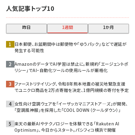
人気記事トップ10
昨日
1週間
1か月
日本郵便、お盆期間中は郵便物や「ゆうパック」などで遅延が
発生する可能性
AmazonのデータでAI学習は禁止に。新規約「エージェントポ
リシー」でAI・自動化ツールの使用ルールが厳格化
ファーストリテイリング、令和8年熊本地震の被災地緊急支援
でユニクロ商品を2万点寄贈を決定、1億円規模の寄付を予定
女性向け空調ウェアを「イーザッカマニアストア―ズ」が開発、
「空調風神服」を採用した「COOL DOWN（クールダウン）」
楽天の最新AIやテクノロジーを体験できる「Rakuten AI
Optimism」、今日からスタート。パシフィコ横浜で開催