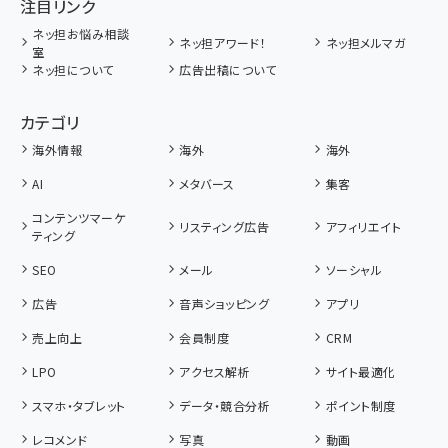
注目リンク
ネッ担お悩み相談
ネッ担アワード！
ネッ担メルマガ
室
ネッ担について
広告出稿について
カテゴリ
海外情報
海外
海外
AI
メタバース
集客
コンテンツマーケ
リスティング広告
アフィリエイト
ティング
SEO
メール
ソーシャル
広告
音声ショッピング
アプリ
売上向上
会員制度
CRM
LPO
アクセス解析
サイト最適化
スマホ・タブレット
データ・競合分析
ポイント制度
レコメンド
写真
動画