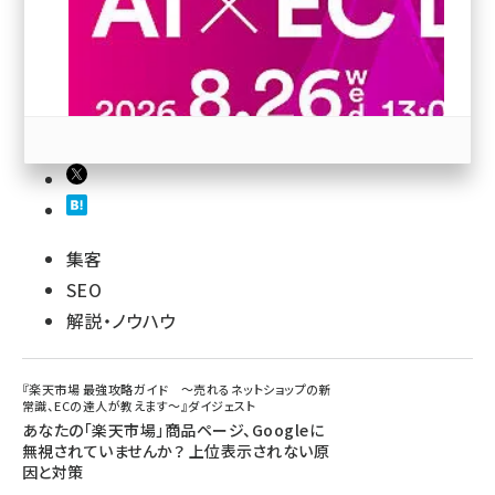
revico (745)
27
参加登録はこちら↑
集客
SEO
解説・ノウハウ
『楽天市場 最強攻略ガイド ～売れるネットショップの新
常識、ECの達人が教えます～』ダイジェスト
あなたの「楽天市場」商品ページ、Googleに
無視されていませんか？ 上位表示されない原
因と対策