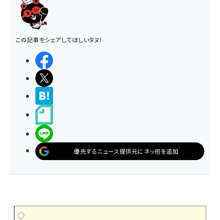
この記事をシェアしてほしいタヌ！
シェアする
ポストする
>ブクマする
noteで書く
LINEで送る
優先するニュース提供元にネッ担を追加