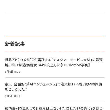
売れ筋ランキング
グ
更新日時：2026/06/26 19:05
更新日時：2026/06/26 19:05
更新日時：2026/06/26 19:05
2億円を売り上げたプロが教える note×AI 最強の
anan(アンアン)2026/07/01号 No.2501[魅せる
ベインキャピタル 企業価値向上力の秘密
副業
カラダ2026／宮舘涼太]
￥2,640
￥1,870
￥880
イシューからはじめよ［改訂版］――知的生産の「シンプ
小さな会社は戦略が9割
anan(アンアン)2026/06/24号 No.2500増刊
ルな本質」
スペシャルエディション[王道エンタメの矜持／
￥1,980
新着記事
BTS]
￥2,200
￥1,100
ドリルを売るには穴を売れ
経営メモ 16年の起業家人生で得た知見
世界23位のメガECが実践する「カスタマーサービス×AI」の最適
anan(アンアン)2026/07/08号 No.2502[2026
￥1,815
￥2,750
解。3年で顧客満足度144%向上した【Lululemon事例】
年後半、あなたの恋と運命／山田涼介]
￥880
8月6日 8:00
Brand Shift(ブランド・シフト): 「信頼」で選ばれ
影響力の武器［新版］：人を動かす七つの原理
る時代の成長戦略
￥3,190
ママ投資家が育休中に１億貯めた株式投資
楽天、会話型の「AIコンシェルジュ」で注文額17％増。買い物体験
￥2,420
￥1,870
をどう変えた？
フィードバック経営 「沈黙の組織」から「高め合う
8月5日 8:00
マーケティングの真実 P&G・グリコで学んだ失敗
組織」へ
と成長の法則
組織の成果を最大化する ルールのデザイン
￥3,080
￥2,200
成功事例を真似しても成果は出ない！？「自社だけの答え」を見つ
￥1,980