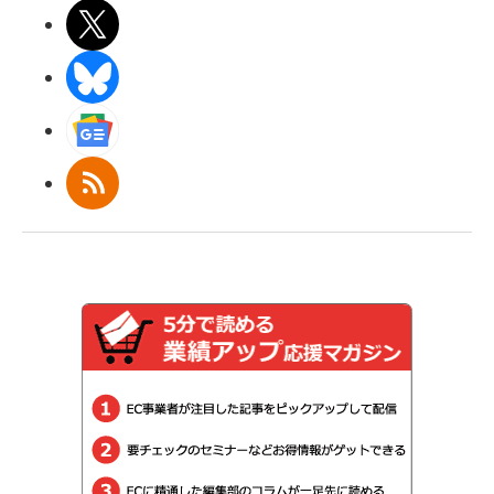
X(エックス)
BlueSky
Googleニュース
RSS