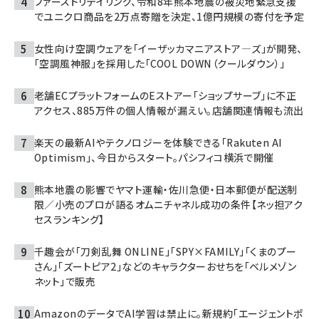
ファーストリテイリング、令和8年熊本地震の被災地緊急支援
でユニクロ商品を2万点寄贈を決定、1億円規模の寄付を予定
女性向け空調ウェアを「イーザッカマニアストア―ズ」が開発、
「空調風神服」を採用した「COOL DOWN（クールダウン）」
老舗ECプラットフォームのEストアー「ショップサーブ」に不正
アクセス、885万件の個人情報が漏えい。店舗関連情報も流出
楽天の最新AIやテクノロジーを体験できる「Rakuten AI
Optimism」、今日からスタート。パシフィコ横浜で開催
熊本地震の影響でヤマト運輸・佐川急便・日本郵便が配送制
限／小売のプロが語るオムニチャネル成功の条件【ネッ担アク
セスランキング】
千趣会が「刀剣乱舞 ONLINE」「SPY×FAMILY」「くまのプー
さん」「ズートピア2」などのキャラクターおせちを「ベルメゾン
ネット」で販売
AmazonのデータでAI学習は禁止に。新規約「エージェントポ