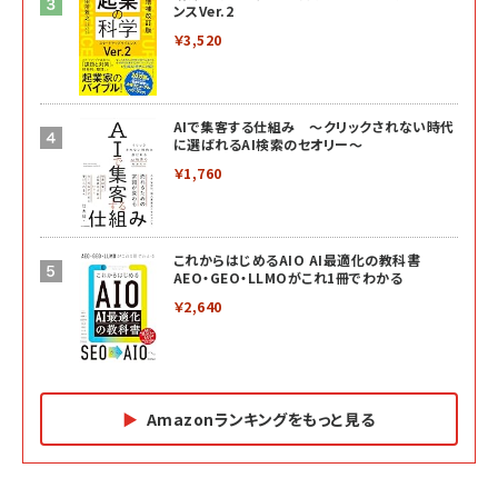
ンスVer.2
￥3,520
AIで集客する仕組み ～クリックされない時代
に選ばれるAI検索のセオリー～
￥1,760
これからはじめるAIO AI最適化の教科書
AEO・GEO・LLMOがこれ1冊でわかる
￥2,640
Amazonランキングをもっと見る
Amazon マーケティング・セールス全般関連書籍 の
Amazon ビジネス・経済関連書籍 の売れ筋ランキン
Amazon 経営戦略関連書籍 の売れ筋ランキング