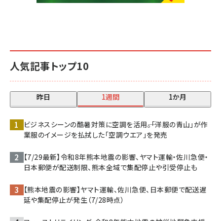
人気記事トップ10
昨日
1週間
1か月
ビジネスシーンの酷暑対策に空調を活用――。「洋服の青山」が作
業服のイメージを払拭した「空調ウエア」を発売
【7/29最新】令和8年熊本地震の影響、ヤマト運輸・佐川急便・
日本郵便が配送制限、熊本全域で集配停止や引受停止も
【熊本地震の影響】ヤマト運輸、佐川急便、日本郵便で配送遅
延や集配停止が発生（7/28時点）