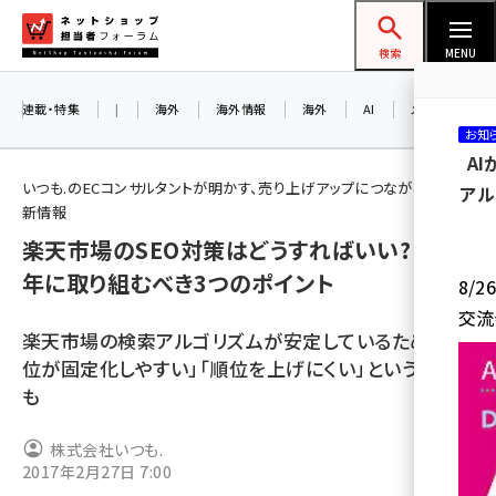
メ
ネットショップ担当者フォーラム
イ
検索
MENU
ン
コ
連載・特集
|
海外
海外情報
海外
AI
メタバース
お知
ン
A
テ
いつも.のECコンサルタントが明かす、売り上げアップにつながるEC最
アル
ン
新情報
ツ
楽天市場のSEO対策はどうすればいい? 2017
amazon (2245)
に
年に取り組むべき3つのポイント
8/
yahoo (1900)
移
交流
動
楽天 (1871)
楽天市場の検索アルゴリズムが安定しているため、「順
位が固定化しやすい」「順位を上げにくい」という課題
ecbeing (1207)
も
アスクル (1118)
株式会社いつも.
base (1071)
2017年2月27日 7:00
ビィ・フォアード (773)