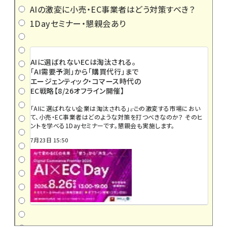
AIの激変に小売・EC事業者はどう対策すべき？
1Dayセミナー・懇親会あり
AIに選ばれないECは淘汰される。
「AI需要予測」から「購買代行」まで
エージェンティック・コマース時代の
EC戦略【8/26オフライン開催】
「AIに選ばれない企業は淘汰される」――。この激変する市場におい
て、小売・EC事業者はどのような対策を打つべきなのか？ そのヒ
ントを学べる1Dayセミナーです。懇親会も実施します。
7月23日 15:50