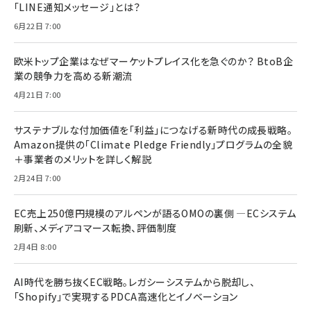
「LINE通知メッセージ」とは？
6月22日 7:00
欧米トップ企業はなぜマーケットプレイス化を急ぐのか？ BtoB企
業の競争力を高める新潮流
4月21日 7:00
サステナブルな付加価値を「利益」につなげる新時代の成長戦略。
Amazon提供の「Climate Pledge Friendly」プログラムの全貌
＋事業者のメリットを詳しく解説
2月24日 7:00
EC売上250億円規模のアルペンが語るOMOの裏側 ―ECシステム
刷新、メディアコマース転換、評価制度
2月4日 8:00
AI時代を勝ち抜くEC戦略。レガシーシステムから脱却し、
「Shopify」で実現するPDCA高速化とイノベーション