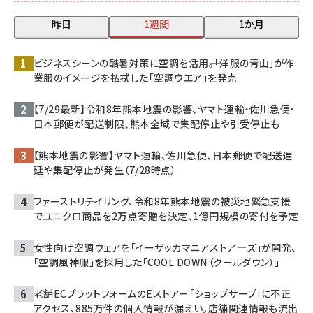
昨日
1週間
1か月
ビジネスシーンの酷暑対策に空調を活用――。「洋服の青山」が作
業服のイメージを払拭した「空調ウエア」を発売
【7/29最新】令和8年熊本地震の影響、ヤマト運輸・佐川急便・
日本郵便が配送制限、熊本全域で集配停止や引受停止も
【熊本地震の影響】ヤマト運輸、佐川急便、日本郵便で配送遅
延や集配停止が発生（7/28時点）
ファーストリテイリング、令和8年熊本地震の被災地緊急支援
でユニクロ商品を2万点寄贈を決定、1億円規模の寄付を予定
女性向け空調ウェアを「イーザッカマニアストア―ズ」が開発、
「空調風神服」を採用した「COOL DOWN（クールダウン）」
老舗ECプラットフォームのEストアー「ショップサーブ」に不正
アクセス、885万件の個人情報が漏えい。店舗関連情報も流出