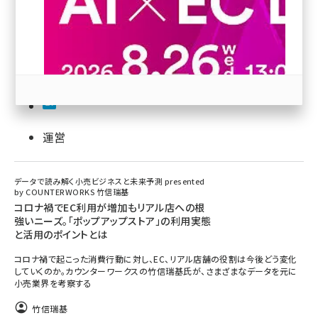
revico (738)
運営
参加登録はこちら↑
データで読み解く小売ビジネスと未来予測 presented
by COUNTERWORKS 竹信瑞基
コロナ禍でEC利用が増加もリアル店への根
強いニーズ。「ポップアップストア」の利用実態
と活用のポイントとは
コロナ禍で起こった消費行動に対し、EC、リアル店舗の役割は今後どう変化
していくのか。カウンターワークスの竹信瑞基氏が、さまざまなデータを元に
小売業界を考察する
竹信瑞基