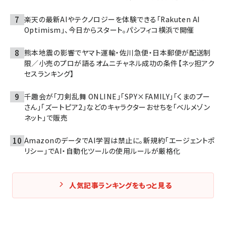
楽天の最新AIやテクノロジーを体験できる「Rakuten AI
Optimism」、今日からスタート。パシフィコ横浜で開催
熊本地震の影響でヤマト運輸・佐川急便・日本郵便が配送制
限／小売のプロが語るオムニチャネル成功の条件【ネッ担アク
セスランキング】
千趣会が「刀剣乱舞 ONLINE」「SPY×FAMILY」「くまのプー
さん」「ズートピア2」などのキャラクターおせちを「ベルメゾン
ネット」で販売
AmazonのデータでAI学習は禁止に。新規約「エージェントポ
リシー」でAI・自動化ツールの使用ルールが厳格化
人気記事ランキングをもっと見る