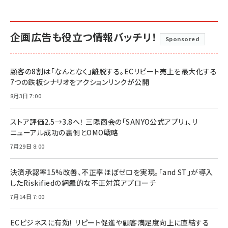
企画広告も役立つ情報バッチリ！
Sponsored
顧客の8割は「なんとなく」離脱する。ECリピート売上を最大化する
7つの鉄板シナリオをアクションリンクが公開
8月3日 7:00
ストア評価2.5→3.8へ！ 三陽商会の「SANYO公式アプリ」、リ
ニューアル成功の裏側とOMO戦略
7月29日 8:00
決済承認率15%改善、不正率ほぼゼロを実現。「and ST」が導入
したRiskifiedの網羅的な不正対策アプローチ
7月14日 7:00
ECビジネスに有効！ リピート促進や顧客満足度向上に直結する