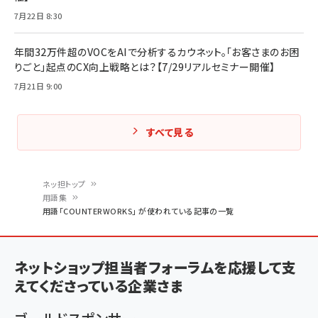
7月22日 8:30
年間32万件超のVOCをAIで分析するカウネット。「お客さまのお困
りごと」起点のCX向上戦略とは？【7/29リアルセミナー開催】
7月21日 9:00
すべて見る
ネッ担トップ
用語集
パ
用語「COUNTERWORKS」 が使われている記事の一覧
ン
く
ネットショップ担当者フォーラムを応援して支
ず
えてくださっている企業さま