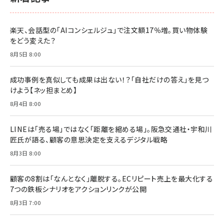
楽天、会話型の「AIコンシェルジュ」で注文額17％増。買い物体験
をどう変えた？
8月5日 8:00
成功事例を真似しても成果は出ない！？「自社だけの答え」を見つ
けよう【ネッ担まとめ】
8月4日 8:00
LINEは「売る場」ではなく「距離を縮める場」。阪急交通社・宇和川
匠氏が語る、顧客の意思決定を支えるデジタル戦略
8月3日 8:00
顧客の8割は「なんとなく」離脱する。ECリピート売上を最大化する
7つの鉄板シナリオをアクションリンクが公開
8月3日 7:00