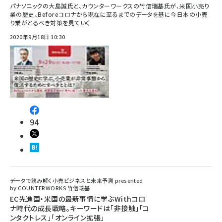
パナソニックの大島誠氏と、カウンターワークスの竹信瑞基氏が、米国小売り
業の歴史、Beforeコロナから現在に至るまでのデータを基に今日本の小売
り業がとるべき対策を見ていく
2020年9月18日 10:30
94
データで読み解く小売ビジネスと未来予測 presented
by COUNTERWORKS 竹信瑞基
EC先進国・米国の最新事情に学ぶWithコロ
ナ時代の成長戦略。キーワードは「非接触」「コ
ンタクトレス」「オンライン拡張」