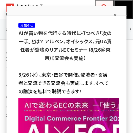
メ
ネットショップ担当者フォーラム
イ
検索
MENU
ン
お知らせ
コ
連載・特集
|
海外
海外情報
海外
AI
メタバース
AIが買い物を代行する時代に打つべき「次の
ン
一手」とは？ アルペン、オイシックス、元UA責
テ
用語「COUNTERWORKS」 が使われている記
任者が登壇のリアルECセミナー（8/26＠東
ン
京）【交流会も実施】
事の一覧
ツ
amazon (2243)
全 8 記事中 1 ～ 8 を表示中
に
8/26（水）、東京・四谷で開催。登壇者・聴講
yahoo (1898)
移
【EC向け支援】人が集まる商業施設でのポッ
者と交流できる交流会も実施します。すべて
プアップストア出店のサポートサービス
動
楽天 (1869)
の講演を無料で聴講できます！
ポップアップストアの出店方法やイベント展開のノウハウを提供する
ecbeing (1205)
渡部 和章
アスクル (1115)
2018年4月26日 12:00
base (1070)
ビィ・フォアード (772)