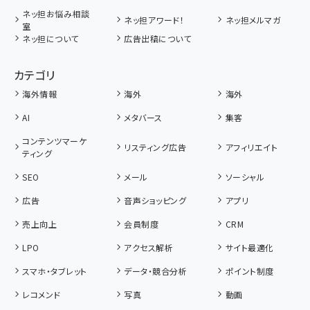
ネッ担お悩み相談
ネッ担アワード！
ネッ担メルマガ
室
ネッ担について
広告出稿について
カテゴリ
海外情報
海外
海外
AI
メタバース
集客
コンテンツマーケ
リスティング広告
アフィリエイト
ティング
SEO
メール
ソーシャル
広告
音声ショッピング
アプリ
売上向上
会員制度
CRM
LPO
アクセス解析
サイト最適化
スマホ・タブレット
データ・競合分析
ポイント制度
レコメンド
写真
動画