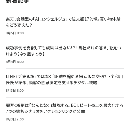
楽天、会話型の「AIコンシェルジュ」で注文額17％増。買い物体験
をどう変えた？
8月5日 8:00
成功事例を真似しても成果は出ない！？「自社だけの答え」を見つ
けよう【ネッ担まとめ】
8月4日 8:00
LINEは「売る場」ではなく「距離を縮める場」。阪急交通社・宇和川
匠氏が語る、顧客の意思決定を支えるデジタル戦略
8月3日 8:00
顧客の8割は「なんとなく」離脱する。ECリピート売上を最大化する
7つの鉄板シナリオをアクションリンクが公開
8月3日 7:00