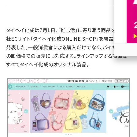
revico (737)
タイヘイ化成は7月1日、「推し活」に寄り添う商品を扱う自
社ECサイト「タイヘイ化成ONLINE SHOP」を開設したと
発表した。一般消費者による購入だけでなく、バイヤーへ
の卸価格での販売にも対応する。ラインアップする商品は
参加
すべてタイヘイ化成のオリジナル製品。