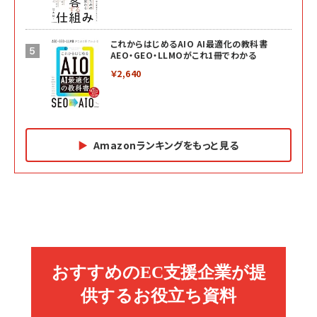
これからはじめるAIO AI最適化の教科書
AEO・GEO・LLMOがこれ1冊でわかる
￥2,640
Amazonランキングをもっと見る
Amazon マーケティング・セールス全般関連書籍 の
Amazon ビジネス・経済関連書籍 の売れ筋ランキン
Amazon 経営戦略関連書籍 の売れ筋ランキング
売れ筋ランキング
グ
更新日時：2026/06/26 19:05
更新日時：2026/06/26 19:05
更新日時：2026/06/26 19:05
2億円を売り上げたプロが教える note×AI 最強の
anan(アンアン)2026/07/01号 No.2501[魅せる
ベインキャピタル 企業価値向上力の秘密
副業
カラダ2026／宮舘涼太]
￥2,640
￥1,870
￥880
イシューからはじめよ［改訂版］――知的生産の「シンプ
小さな会社は戦略が9割
anan(アンアン)2026/06/24号 No.2500増刊
ルな本質」
スペシャルエディション[王道エンタメの矜持／
￥1,980