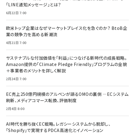
「LINE通知メッセージ」とは？
6月22日 7:00
欧米トップ企業はなぜマーケットプレイス化を急ぐのか？ BtoB企
業の競争力を高める新潮流
4月21日 7:00
サステナブルな付加価値を「利益」につなげる新時代の成長戦略。
Amazon提供の「Climate Pledge Friendly」プログラムの全貌
＋事業者のメリットを詳しく解説
2月24日 7:00
EC売上250億円規模のアルペンが語るOMOの裏側 ―ECシステム
刷新、メディアコマース転換、評価制度
2月4日 8:00
AI時代を勝ち抜くEC戦略。レガシーシステムから脱却し、
「Shopify」で実現するPDCA高速化とイノベーション