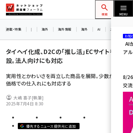
メ
ネットショップ担当者フォーラム
イ
検索
MENU
ン
コ
連載・特集
|
海外
海外情報
海外
AI
メタバース
お知
ン
A
テ
タイヘイ化成、D2Cの「推し活」ECサイトを開
アル
ン
設。法人向けにも対応
ツ
amazon (2232)
に
実用性とかわいさを両立した商品を展開。少数から卸
8/
yahoo (1894)
移
価格での仕入れにも対応する
交流
動
楽天 (1863)
大嶋 喜子
[執筆]
ecbeing (1203)
2025年7月4日 8:30
アスクル (1112)
base (1068)
優先するニュース提供元に追加
ビィ・フォアード (768)