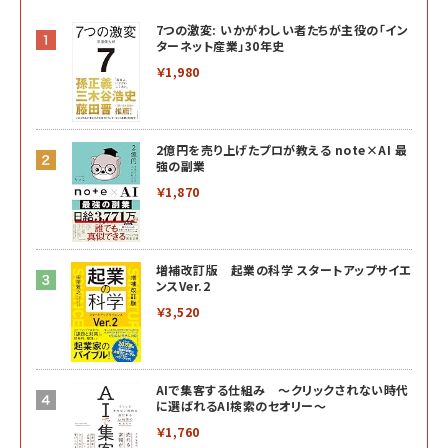
7つの激変: いかがわしい者たちが主役の「イン
ターネット産業」30年史
￥1,980
2億円を売り上げたプロが教える note×AI 最
強の副業
￥1,870
増補改訂版 起業の科学 スタートアップサイエ
ンスVer.2
￥3,520
AIで集客する仕組み ～クリックされない時代
に選ばれるAI検索のセオリー～
￥1,760