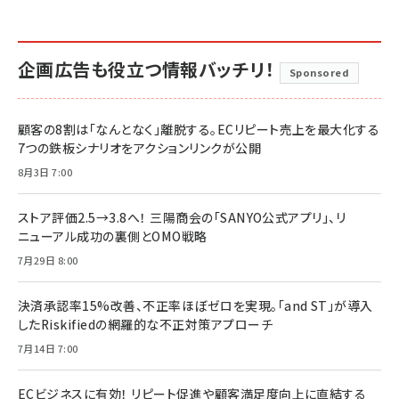
企画広告も役立つ情報バッチリ！
Sponsored
顧客の8割は「なんとなく」離脱する。ECリピート売上を最大化する
7つの鉄板シナリオをアクションリンクが公開
8月3日 7:00
ストア評価2.5→3.8へ！ 三陽商会の「SANYO公式アプリ」、リ
ニューアル成功の裏側とOMO戦略
7月29日 8:00
決済承認率15%改善、不正率ほぼゼロを実現。「and ST」が導入
したRiskifiedの網羅的な不正対策アプローチ
7月14日 7:00
ECビジネスに有効！ リピート促進や顧客満足度向上に直結する