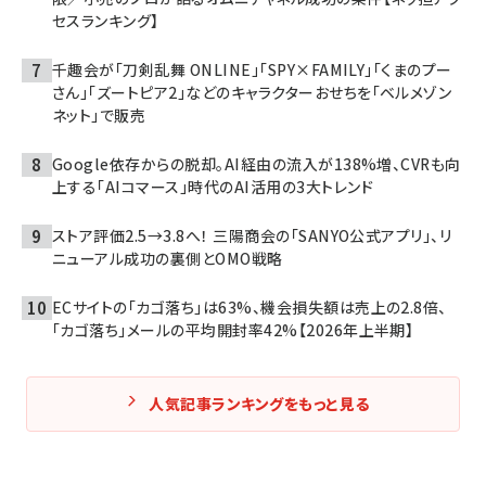
セスランキング】
千趣会が「刀剣乱舞 ONLINE」「SPY×FAMILY」「くまのプー
さん」「ズートピア2」などのキャラクターおせちを「ベルメゾン
ネット」で販売
Google依存からの脱却。AI経由の流入が138%増、CVRも向
上する「AIコマース」時代のAI活用の3大トレンド
ストア評価2.5→3.8へ！ 三陽商会の「SANYO公式アプリ」、リ
ニューアル成功の裏側とOMO戦略
ECサイトの「カゴ落ち」は63%、機会損失額は売上の2.8倍、
「カゴ落ち」メールの平均開封率42%【2026年上半期】
人気記事ランキングをもっと見る