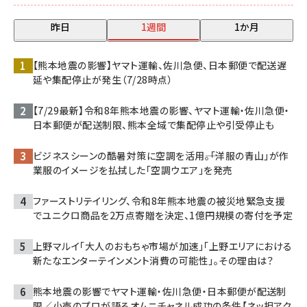
昨日
1週間
1か月
【熊本地震の影響】ヤマト運輸、佐川急便、日本郵便で配送遅
延や集配停止が発生（7/28時点）
【7/29最新】令和8年熊本地震の影響、ヤマト運輸・佐川急便・
日本郵便が配送制限、熊本全域で集配停止や引受停止も
ビジネスシーンの酷暑対策に空調を活用――。「洋服の青山」が作
業服のイメージを払拭した「空調ウエア」を発売
ファーストリテイリング、令和8年熊本地震の被災地緊急支援
でユニクロ商品を2万点寄贈を決定、1億円規模の寄付を予定
上野マルイ「大人のおもちゃ市場が加速」「上野エリアにおける
新たなエンターテインメント消費の可能性」。その理由は？
熊本地震の影響でヤマト運輸・佐川急便・日本郵便が配送制
限／小売のプロが語るオムニチャネル成功の条件【ネッ担アク