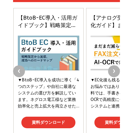
BTS]
￥2,200
￥1,100
ドリルを売るには穴を売れ
経営メモ 16年の起業家人生で得た知見
anan(アンアン)2026/07/08号 No.2502[2026
￥1,815
￥2,750
年後半、あなたの恋と運命／山田涼介]
￥880
Brand Shift(ブランド・シフト): 「信頼」で選ばれ
影響力の武器［新版］：人を動かす七つの原理
る時代の成長戦略
￥3,190
ママ投資家が育休中に１億貯めた株式投資
￥2,420
￥1,870
フィードバック経営 「沈黙の組織」から「高め合う
マーケティングの真実 P&G・グリコで学んだ失敗
組織」へ
と成長の法則
組織の成果を最大化する ルールのデザイン
￥3,080
￥2,200
￥1,980
Amazonランキングをもっと見る
Amazonランキングをもっと見る
Amazonランキングをもっと見る