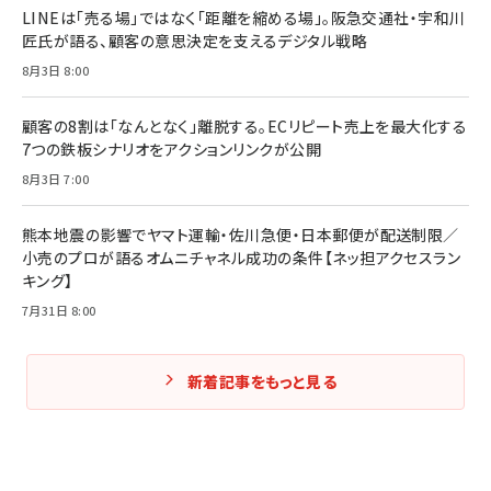
￥2,200
LINEは「売る場」ではなく「距離を縮める場」。阪急交通社・宇和川
￥1,980
匠氏が語る、顧客の意思決定を支えるデジタル戦略
8月3日 8:00
Amazonランキングをもっと見る
Amazonランキングをもっと見る
Amazonランキングをもっと見る
顧客の8割は「なんとなく」離脱する。ECリピート売上を最大化する
7つの鉄板シナリオをアクションリンクが公開
8月3日 7:00
熊本地震の影響でヤマト運輸・佐川急便・日本郵便が配送制限／
小売のプロが語るオムニチャネル成功の条件【ネッ担アクセスラン
キング】
7月31日 8:00
新着記事をもっと見る