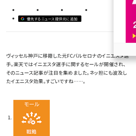
revico (737)
優先するニュース提供元に追加
ヴィッセル神戸に移籍した元FCバルセロナのイニエスタ選
参加
手。楽天ではイニエスタ選手に関するセールが開催され、
そのニュース記事が注目を集めました。ネッ担にも波及し
たイエニスタ効果。すごいですね……。