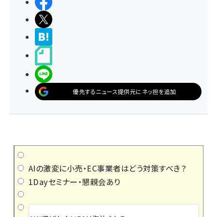
シェアする
ポストする
>ブクマする
noteで書く
LINEで送る
優先するニュース提供元にネッ担を追加
AIの激変に小売・EC事業者はどう対策すべき？
1Dayセミナー・懇親会あり