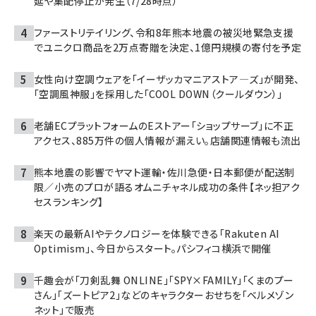
延や集配停止が発生（7/28時点）
ファーストリテイリング、令和8年熊本地震の被災地緊急支援
でユニクロ商品を2万点寄贈を決定、1億円規模の寄付を予定
女性向け空調ウェアを「イーザッカマニアストア―ズ」が開発、
「空調風神服」を採用した「COOL DOWN（クールダウン）」
老舗ECプラットフォームのEストアー「ショップサーブ」に不正
アクセス、885万件の個人情報が漏えい。店舗関連情報も流出
熊本地震の影響でヤマト運輸・佐川急便・日本郵便が配送制
限／小売のプロが語るオムニチャネル成功の条件【ネッ担アク
セスランキング】
楽天の最新AIやテクノロジーを体験できる「Rakuten AI
Optimism」、今日からスタート。パシフィコ横浜で開催
千趣会が「刀剣乱舞 ONLINE」「SPY×FAMILY」「くまのプー
さん」「ズートピア2」などのキャラクターおせちを「ベルメゾン
ネット」で販売