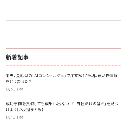
Amazon マーケティング・セールス全般関連書籍 の
Amazon ビジネス・経済関連書籍 の売れ筋ランキン
Amazon 経営戦略関連書籍 の売れ筋ランキング
売れ筋ランキング
グ
更新日時：2026/06/26 19:05
更新日時：2026/06/26 19:05
更新日時：2026/06/26 19:05
2億円を売り上げたプロが教える note×AI 最強の
anan(アンアン)2026/07/01号 No.2501[魅せる
ベインキャピタル 企業価値向上力の秘密
副業
カラダ2026／宮舘涼太]
￥2,640
￥1,870
￥880
イシューからはじめよ［改訂版］――知的生産の「シンプ
小さな会社は戦略が9割
anan(アンアン)2026/06/24号 No.2500増刊
ルな本質」
スペシャルエディション[王道エンタメの矜持／
￥1,980
新着記事
BTS]
￥2,200
￥1,100
ドリルを売るには穴を売れ
経営メモ 16年の起業家人生で得た知見
楽天、会話型の「AIコンシェルジュ」で注文額17％増。買い物体験
anan(アンアン)2026/07/08号 No.2502[2026
￥1,815
￥2,750
をどう変えた？
年後半、あなたの恋と運命／山田涼介]
￥880
8月5日 8:00
Brand Shift(ブランド・シフト): 「信頼」で選ばれ
影響力の武器［新版］：人を動かす七つの原理
る時代の成長戦略
￥3,190
ママ投資家が育休中に１億貯めた株式投資
成功事例を真似しても成果は出ない！？「自社だけの答え」を見つ
￥2,420
￥1,870
けよう【ネッ担まとめ】
フィードバック経営 「沈黙の組織」から「高め合う
8月4日 8:00
マーケティングの真実 P&G・グリコで学んだ失敗
組織」へ
と成長の法則
組織の成果を最大化する ルールのデザイン
￥3,080