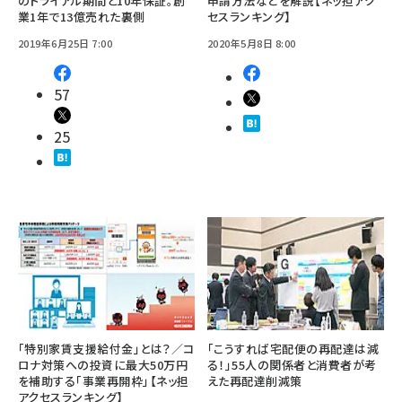
のトライアル期間と10年保証。創
申請方法などを解説【ネッ担アク
業1年で13億売れた裏側
セスランキング】
2019年6月25日 7:00
2020年5月8日 8:00
57
25
「特別家賃支援給付金」とは？／コ
「こうすれば宅配便の再配達は減
ロナ対策への投資に最大50万円
る！」55人の関係者と消費者が考
を補助する「事業再開枠」【ネッ担
えた再配達削減策
アクセスランキング】