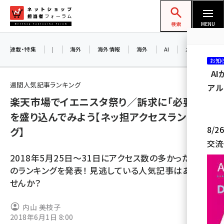
メ
ネットショップ担当者フォーラム
イ
検索
MENU
ン
コ
連載・特集
|
海外
海外情報
海外
AI
メタバース
お知
ン
A
テ
週間人気記事ランキング
アル
ン
楽天市場でイエニスタ祭り／訴求に「必要性」
ツ
amazon (2236)
を盛り込んでみよう【ネッ担アクセスランキン
に
8/
グ】
yahoo (1896)
移
交流
動
楽天 (1865)
2018年5月25日～31日にアクセス数の多かった記事
ecbeing (1204)
のランキングを発表！ 見逃している人気記事はありま
せんか？
アスクル (1112)
base (1068)
内山 美枝子
2018年6月1日 8:00
ビィ・フォアード (769)