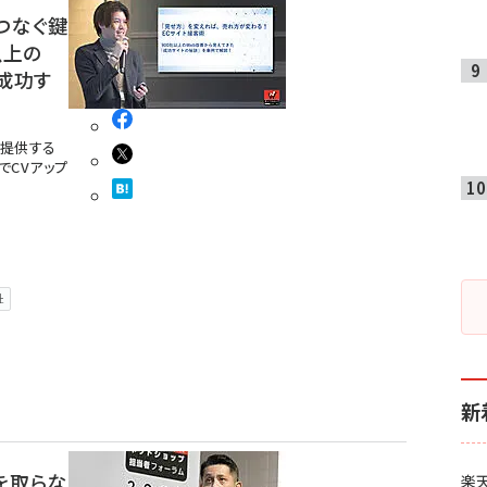
つなぐ鍵
以上の
成功す
」を提供する
でCVアップ
社
新
けを取らな
楽