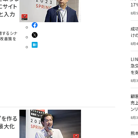
1
Cサイト
と入力
8月5
成
を展開するシナ
け
ト改善策を
8月4
LI
急
を
8月3
顧
売
ン
”を作る
8月3
最大化
熊