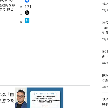
アナリティク
式
、基礎的な部
121
まで、担当
7月2
決
「a
対
7月1
E
向
6月2
欧
ぐ
4月2
ぶ、「自
サ
」で勝つた
時代