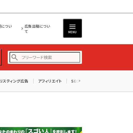
担につい
広告出稿につい
て
MENU
リスティング広告
アフィリエイト
SEO
メール
ソーシャル
amazon (2236)
yahoo (1896)
楽天 (1865)
ecbeing (1204)
アスクル (1112)