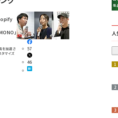
キング
pify
EMONO」
人
57
成長を加速さ
スタマイズ
46
参加登録はこちら↑