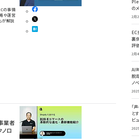
Pl
の
ECの事情
戦略や運営
2月2
つもが解説
E
裏
評
2月4
A
脱却
ノ
202
「
と
ビュ
い事業者
202
クノロ