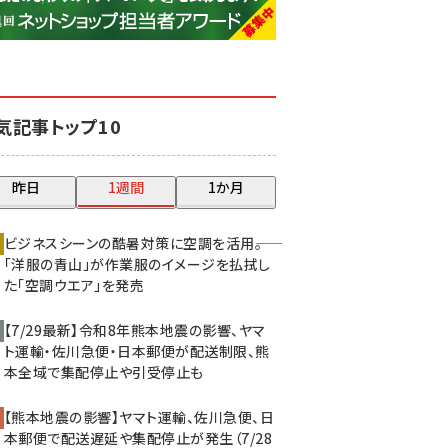
base (1068)
ビィ・フォアード (769)
revico (737)
気記事トップ10
昨日
1週間
1か月
ビジネスシーンの酷暑対策に空調を活用――。
「洋服の青山」が作業服のイメージを払拭し
た「空調ウエア」を発売
【7/29最新】令和8年熊本地震の影響、ヤマ
ト運輸・佐川急便・日本郵便が配送制限、熊
本全域で集配停止や引受停止も
【熊本地震の影響】ヤマト運輸、佐川急便、日
本郵便で配送遅延や集配停止が発生（7/28