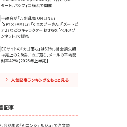
タート。パシフィコ横浜で開催
千趣会が「刀剣乱舞 ONLINE」
「SPY×FAMILY」「くまのプーさん」「ズートピ
ア2」などのキャラクターおせちを「ベルメゾ
ンネット」で販売
ECサイトの「カゴ落ち」は63%、機会損失額
は売上の2.8倍、「カゴ落ち」メールの平均開
封率42%【2026年上半期】
人気記事ランキングをもっと見る
着記事
天、会話型の「AIコンシェルジュ」で注文額