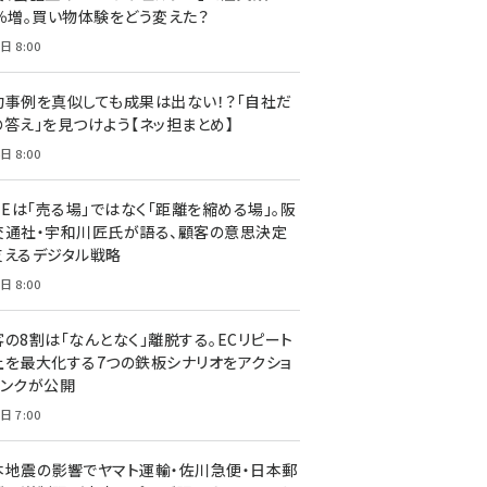
7％増。買い物体験をどう変えた？
日 8:00
功事例を真似しても成果は出ない！？「自社だ
の答え」を見つけよう【ネッ担まとめ】
日 8:00
NEは「売る場」ではなく「距離を縮める場」。阪
交通社・宇和川匠氏が語る、顧客の意思決定
支えるデジタル戦略
日 8:00
客の8割は「なんとなく」離脱する。ECリピート
上を最大化する7つの鉄板シナリオをアクショ
リンクが公開
日 7:00
本地震の影響でヤマト運輸・佐川急便・日本郵