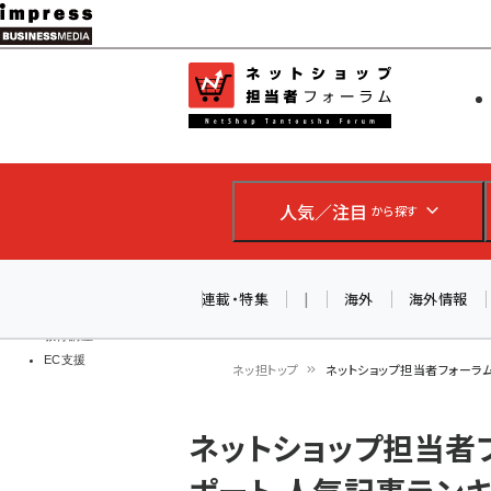
メ
イ
EC担当者
ネットショッ
ン
Web担当者
コ
製品導入
ン
企業IT
ソフト開発
テ
IoT・AI
人気／注目
から探す
ン
DCクラウド
研究・調査
ツ
エネルギー
に
連載・特集
|
海外
海外情報
ドローン
移
教育講座
EC支援
動
ネッ担トップ
ネットショップ担当者フォーラム
パ
ネットショップ担当者フ
ン