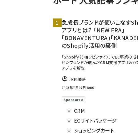
ポート 人気記事ラン
く
ず
急成長ブランドが使いこなすSho
アプリとは？ 「NEW ERA」
「BONAVENTURA」「KANAD
のShopify活用の裏側
「Shopify（ショッピファイ）」でEC事業の
せたブランドが選んだCRM支援アプリ＆カ
アプリを解説
小林 義法
2023年7月27日 8:00
Sponsored
CRM
ECサイトパッケージ
ショッピングカート