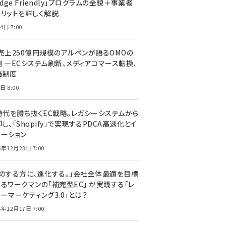
edge Friendly」プログラムの全貌＋事業者
メリットを詳しく解説
4日 7:00
C売上250億円規模のアルペンが語るOMOの
側 ―ECシステム刷新、メディアコマース転換、
価制度
日 8:00
I時代を勝ち抜くEC戦略。レガシーシステムから
し、「Shopify」で実現するPDCA高速化とイ
ベーション
5年12月23日 7:00
声のする方に、進化する。」会社全体最適を目標
するワークマンの「補完型EC」 が実践する「レ
ーマーケティング3.0」とは？
5年12月17日 7:00