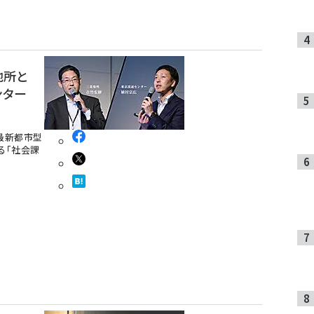
地所と
ンター
最新都市型
る「社会課