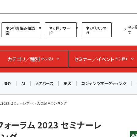
プ担当者フォーラム
ネッ
ネッ担お悩み相談
ネッ担アワー
ネッ担メルマ
て
室
ド！
ガ
お知らせ
AIが買い物を代行する時代に打つべき「次の一手」とは？
カテゴリ／種別
セミナー／イベント
から探す
から探す
アルペン、オイシックス、元UA責任者が登壇のリアルECセ
ミナー（8/26＠東京）【交流会も実施】
海外
AI
メタバース
集客
コンテンツマーケティング
8/26（水）、東京・四谷で開催。登壇者・聴講者と交流できる
交流会も実施します。すべての講演を無料で聴講できます！
 2023 セミナーレポート 人気記事ランキング
ォーラム 2023 セミナーレ