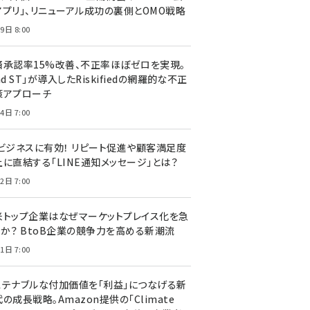
アプリ」、リニューアル成功の裏側とOMO戦略
9日 8:00
済承認率15%改善、不正率ほぼゼロを実現。
nd ST」が導入したRiskifiedの網羅的な不正
策アプローチ
4日 7:00
Cビジネスに有効！ リピート促進や顧客満足度
上に直結する「LINE通知メッセージ」とは？
2日 7:00
米トップ企業はなぜマーケットプレイス化を急
のか？ BtoB企業の競争力を高める新潮流
1日 7:00
ステナブルな付加価値を「利益」につなげる新
の成長戦略。Amazon提供の「Climate