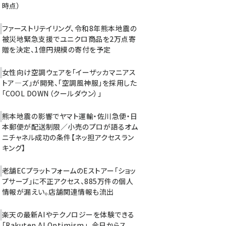
時点）
ファーストリテイリング、令和8年熊本地震の
被災地緊急支援でユニクロ商品を2万点寄
贈を決定、1億円規模の寄付を予定
女性向け空調ウェアを「イーザッカマニアス
トア―ズ」が開発、「空調風神服」を採用した
「COOL DOWN（クールダウン）」
熊本地震の影響でヤマト運輸・佐川急便・日
本郵便が配送制限／小売のプロが語るオム
ニチャネル成功の条件【ネッ担アクセスラン
キング】
老舗ECプラットフォームのEストアー「ショッ
プサーブ」に不正アクセス、885万件の個人
情報が漏えい。店舗関連情報も流出
楽天の最新AIやテクノロジーを体験できる
「Rakuten AI Optimism」、今日からス