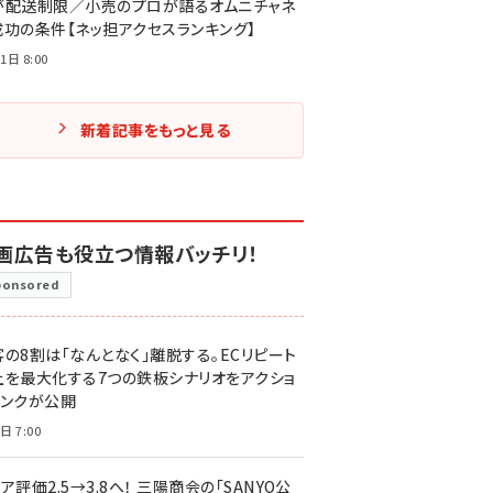
が配送制限／小売のプロが語るオムニチャネ
成功の条件【ネッ担アクセスランキング】
1日 8:00
新着記事をもっと見る
画広告も役立つ情報バッチリ！
ponsored
客の8割は「なんとなく」離脱する。ECリピート
上を最大化する7つの鉄板シナリオをアクショ
リンクが公開
日 7:00
ア評価2.5→3.8へ！ 三陽商会の「SANYO公