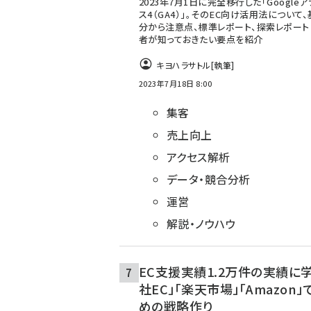
2023年7月1日に完全移行した「Google
ス4（GA4）」。そのEC向け活用法について
分から注意点、標準レポート、探索レポート
者が知っておきたい要点を紹介
キヨハラサトル
[執筆]
2023年7月18日 8:00
集客
売上向上
アクセス解析
データ・競合分析
運営
解説・ノウハウ
EC支援実績1.2万件の実績に学
社EC」「楽天市場」「Amazon
めの戦略作り