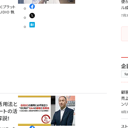
便
Cプラット
ル
UDIO 執
7月3
企
S
顧
売
活用法と
ン
ートの活
8月3
解説！
スト