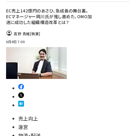
EC売上142億円のあさひ、急成長の舞台裏。
ECマネージャー岡川氏が推し進めた、OMO加
速に成功した組織構造改革とは？
高野 真維
[執筆]
6月8日 7:00
売上向上
運営
物流・配送