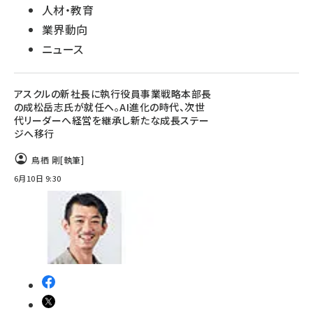
人材・教育
業界動向
ニュース
アスクルの新社長に執行役員事業戦略本部長
の成松岳志氏が就任へ。AI進化の時代、次世
代リーダーへ経営を継承し新たな成長ステー
ジへ移行
鳥栖 剛
[執筆]
6月10日 9:30