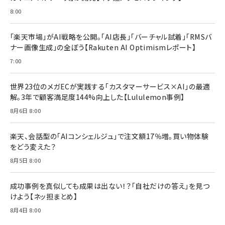
8:00
「楽天市場」がAI戦略を公開。「AI店長」「バーチャル試着」「RMSバ
ナー画像生成」の全ぼう【Rakuten AI Optimismレポート】
7:00
世界23位のメガECが実践する「カスタマーサービス×AI」の最適
解。3年で顧客満足度144%向上した【Lululemon事例】
8月6日 8:00
楽天、会話型の「AIコンシェルジュ」で注文額17％増。買い物体験
をどう変えた？
8月5日 8:00
成功事例を真似しても成果は出ない！？「自社だけの答え」を見つ
けよう【ネッ担まとめ】
8月4日 8:00