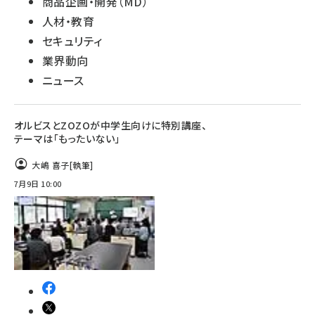
商品企画・開発（MD）
人材・教育
セキュリティ
業界動向
ニュース
オルビスとZOZOが中学生向けに特別講座、
テーマは「もったいない」
大嶋 喜子
[執筆]
7月9日 10:00