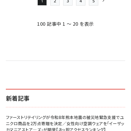
1
2
3
4
5
Page
Page
Page
Page
Page
次ページ
ペー
ジ
100 記事中 1 ～ 20 を表示
送
り
新着記事
ファーストリテイリングが令和8年熊本地震の被災地緊急支援でユ
ニクロ商品を2万点寄贈を決定／女性向け空調ウェアを「イーザッ
カマニアストア―ズ」が開発【ネッ担アクセスランキング】