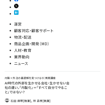
運営
顧客対応・顧客サポート
物流・配送
商品企画・開発（MD）
人材・教育
業界動向
ニュース
内製×外注の最適解を見つけるEC実践講座
AI時代の外部を生かせる会社・生かせない会
社の違い。「内製化」＝「すべて自分でやるこ
と」ではない？
石田 麻琴
[執筆]
,
林 昌孝
[執筆]