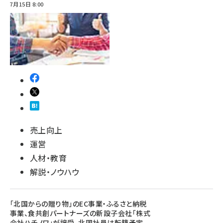
7月15日 8:00
売上向上
運営
人材・教育
解説・ノウハウ
「北国からの贈り物」のEC事業・ふるさと納税
事業、食共創パートナーズの新設子会社「株式
会社ハチノワ」が譲受、北国社員は転籍予定