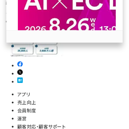
網」「PB開発」の強化などを検討
revico (740)
鳥栖 剛
[執筆]
6月9日 7:30
参加登録はこちら↑
アプリ
売上向上
会員制度
運営
顧客対応・顧客サポート