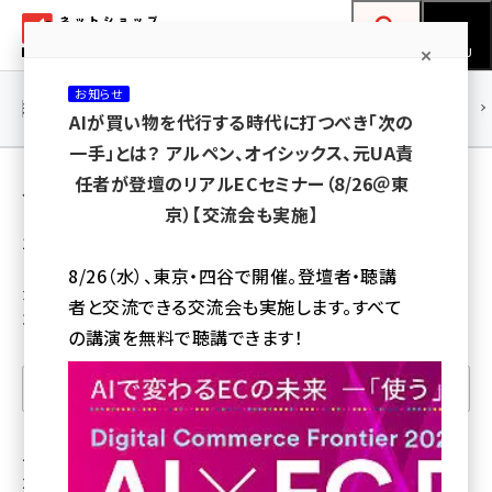
メ
ネットショップ担当者フォーラム
イ
検索
MENU
ン
お知らせ
コ
連載・特集
|
海外
海外情報
海外
AI
メタバース
AIが買い物を代行する時代に打つべき「次の
ン
一手」とは？ アルペン、オイシックス、元UA責
テ
人材・教育 の 記事（人気順）
任者が登壇のリアルECセミナー（8/26＠東
ン
京）【交流会も実施】
ツ
100記事
amazon (2249)
に
8/26（水）、東京・四谷で開催。登壇者・聴講
yahoo (1901)
移
カテゴリ：人材・教育
者と交流できる交流会も実施します。すべて
並び順：人気順
動
楽天 (1871)
の講演を無料で聴講できます！
ecbeing (1207)
表示記事を絞り込む
アスクル (1119)
base (1077)
ヤマダHDとエディオンが経営統合、売上高約
2.5兆円規模の小売業が誕生へ。「全国配送
ビィ・フォアード (773)