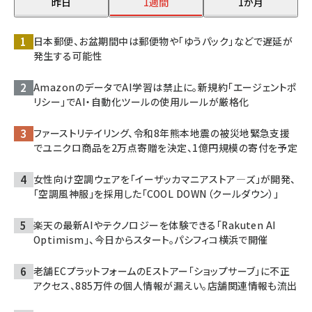
昨日
1週間
1か月
日本郵便、お盆期間中は郵便物や「ゆうパック」などで遅延が
発生する可能性
AmazonのデータでAI学習は禁止に。新規約「エージェントポ
リシー」でAI・自動化ツールの使用ルールが厳格化
ファーストリテイリング、令和8年熊本地震の被災地緊急支援
でユニクロ商品を2万点寄贈を決定、1億円規模の寄付を予定
女性向け空調ウェアを「イーザッカマニアストア―ズ」が開発、
「空調風神服」を採用した「COOL DOWN（クールダウン）」
楽天の最新AIやテクノロジーを体験できる「Rakuten AI
Optimism」、今日からスタート。パシフィコ横浜で開催
老舗ECプラットフォームのEストアー「ショップサーブ」に不正
アクセス、885万件の個人情報が漏えい。店舗関連情報も流出