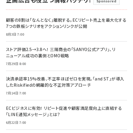
Sponsored
顧客の8割は「なんとなく」離脱する。ECリピート売上を最大化する
7つの鉄板シナリオをアクションリンクが公開
8月3日 7:00
ストア評価2.5→3.8へ！ 三陽商会の「SANYO公式アプリ」、リ
ニューアル成功の裏側とOMO戦略
7月29日 8:00
決済承認率15%改善、不正率ほぼゼロを実現。「and ST」が導入
したRiskifiedの網羅的な不正対策アプローチ
7月14日 7:00
ECビジネスに有効！ リピート促進や顧客満足度向上に直結する
「LINE通知メッセージ」とは？
6月22日 7:00