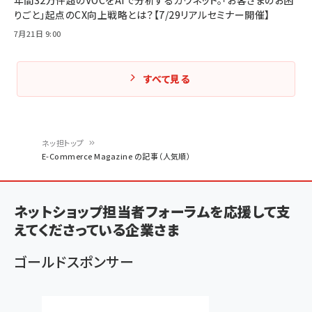
年間32万件超のVOCをAIで分析するカウネット。「お客さまのお困
りごと」起点のCX向上戦略とは？【7/29リアルセミナー開催】
7月21日 9:00
すべて見る
ネッ担トップ
E-Commerce Magazine の記事（人気順）
パ
ン
ネットショップ担当者フォーラムを応援して支
く
えてくださっている企業さま
ず
ゴールドスポンサー