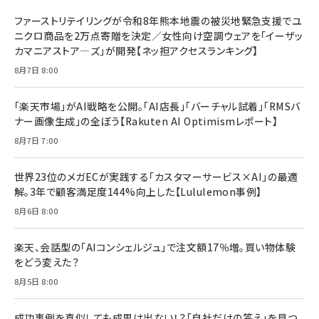
ファーストリテイリングが令和8年熊本地震の被災地緊急支援でユ
ニクロ商品を2万点寄贈を決定／女性向け空調ウェアを「イーザッ
カマニアストア―ズ」が開発【ネッ担アクセスランキング】
8月7日 8:00
「楽天市場」がAI戦略を公開。「AI店長」「バーチャル試着」「RMSバ
ナー画像生成」の全ぼう【Rakuten AI Optimismレポート】
8月7日 7:00
世界23位のメガECが実践する「カスタマーサービス×AI」の最適
解。3年で顧客満足度144%向上した【Lululemon事例】
8月6日 8:00
楽天、会話型の「AIコンシェルジュ」で注文額17％増。買い物体験
をどう変えた？
8月5日 8:00
成功事例を真似しても成果は出ない！？「自社だけの答え」を見つ