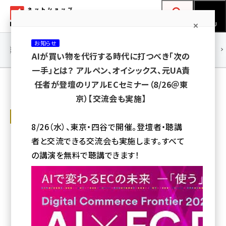
メ
ネットショップ担当者フォーラム
イ
検索
MENU
ン
お知らせ
コ
連載・特集
|
海外
海外情報
海外
AI
メタバース
AIが買い物を代行する時代に打つべき「次の
ン
一手」とは？ アルペン、オイシックス、元UA責
テ
E-Commerce Magazine の記事（人気順）
任者が登壇のリアルECセミナー（8/26＠東
ン
京）【交流会も実施】
ツ
amazon (2259)
E-Commerce Magazine Powered by
に
futureshop
8/26（水）、東京・四谷で開催。登壇者・聴講
yahoo (1908)
移
消費税の「総額表示義務」は2021年4月
者と交流できる交流会も実施します。すべて
から。適用時期や事業者がやるべきこと
動
楽天 (1877)
まとめ
の講演を無料で聴講できます！
ecbeing (1211)
2021年4月1日から義務化される消費税における「総額表示義務」。実
店舗だけでなくECサイトも対象です。適用開始までに事業者がやるべき
ことなどをまとめました
アスクル (1124)
E-Commerce Magazine
base (1084)
2021年2月17日 9:00
ビィ・フォアード (784)