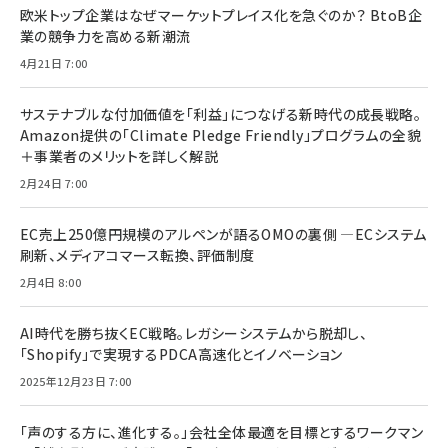
欧米トップ企業はなぜマーケットプレイス化を急ぐのか？ BtoB企
業の競争力を高める新潮流
4月21日 7:00
サステナブルな付加価値を「利益」につなげる新時代の成長戦略。
Amazon提供の「Climate Pledge Friendly」プログラムの全貌
＋事業者のメリットを詳しく解説
2月24日 7:00
EC売上250億円規模のアルペンが語るOMOの裏側 ―ECシステム
刷新、メディアコマース転換、評価制度
2月4日 8:00
AI時代を勝ち抜くEC戦略。レガシーシステムから脱却し、
「Shopify」で実現するPDCA高速化とイノベーション
2025年12月23日 7:00
「声のする方に、進化する。」会社全体最適を目標とするワークマン