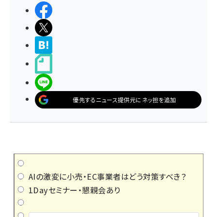
シェアする
ポストする
>ブクマする
noteで書く
LINEで送る
優先するニュース提供元にネッ担を追加
AIの激変に小売・EC事業者はどう対策すべき？
1Dayセミナー・懇親会あり