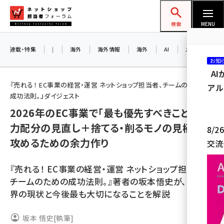
メ
ネットショップ担当者フォーラム
イ
検索
MENU
ン
コ
連載・特集
|
海外
海外情報
海外
AI
メタバース
お知
ン
A
テ
『売れる！ EC事業の経営・運営 ネットショップ担当者、チームのための
アル
ン
成功法則。』ダイジェスト
ツ
2026年のEC事業で「最も優先すべきこと」は、
amazon (2236)
に
力配分の見直し＋捨てる・削るモノの見極め＋
8/
yahoo (1896)
移
攻めるための余力作り
交流
動
楽天 (1865)
『売れる！ EC事業の経営・運営 ネットショップ担当者、
ecbeing (1204)
チームのための成功法則。』著者の坂本悟史が、EC業
アスクル (1112)
界の現状と今後最も大切になることを解説
base (1068)
坂本 悟史
[執筆]
ビィ・フォアード (769)