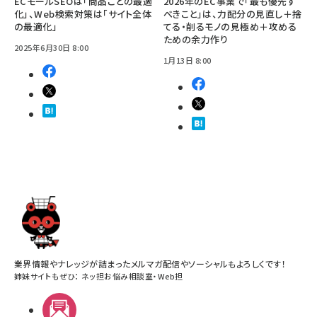
ECモールSEOは「商品ごとの最適
2026年のEC事業で「最も優先す
化」、Web検索対策は「サイト全体
べきこと」は、力配分の見直し＋捨
の最適化」
てる・削るモノの見極め＋攻める
ための余力作り
2025年6月30日 8:00
1月13日 8:00
業界情報やナレッジが詰まったメルマガ配信やソーシャルもよろしくです！
姉妹サイトもぜひ：
ネッ担お悩み相談室
・
Web担
メルマガ