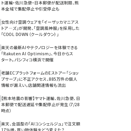
ト運輸・佐川急便・日本郵便が配送制限、熊
本全域で集配停止や引受停止も
女性向け空調ウェアを「イーザッカマニアス
トア―ズ」が開発、「空調風神服」を採用した
「COOL DOWN（クールダウン）」
楽天の最新AIやテクノロジーを体験できる
「Rakuten AI Optimism」、今日からス
タート。パシフィコ横浜で開催
老舗ECプラットフォームのEストアー「ショッ
プサーブ」に不正アクセス、885万件の個人
情報が漏えい。店舗関連情報も流出
【熊本地震の影響】ヤマト運輸、佐川急便、日
本郵便で配送遅延や集配停止が発生（7/28
時点）
楽天、会話型の「AIコンシェルジュ」で注文額
17％増。買い物体験をどう変えた？