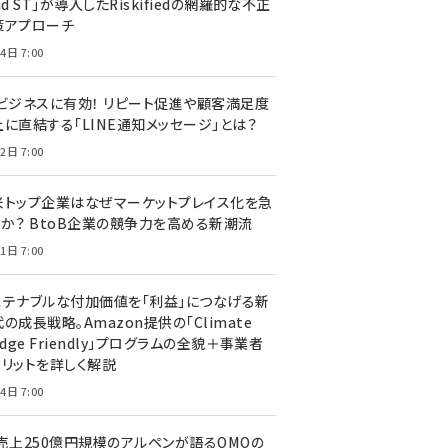
nd ST」が導入したRiskifiedの網羅的な不正
策アプローチ
4日 7:00
Cビジネスに有効！ リピート促進や顧客満足度
上に直結する「LINE通知メッセージ」とは？
2日 7:00
米トップ企業はなぜマーケットプレイス化を急
のか？ BtoB企業の競争力を高める新潮流
1日 7:00
ステナブルな付加価値を「利益」につなげる新
の成長戦略。Amazon提供の「Climate
edge Friendly」プログラムの全貌＋事業者
メリットを詳しく解説
4日 7:00
C売上250億円規模のアルペンが語るOMOの