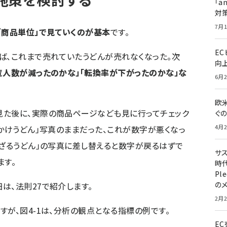
「a
対
7月1
「商品単位」で見ていくのが基本
です。
E
ば、これまで売れていたうどんが売れなくなった。次
向
覧人数が減ったのかな」「転換率が下がったのかな」な
6月2
欧
見た後に、実際の商品ページなども見に行ってチェック
ぐ
4月2
「かけうどん」写真のままだった、これが数字が悪くなっ
「ざるうどん」の写真に差し替えると数字が戻るはずで
サ
ます。
時代
Pl
の
は、法則27で紹介します。
2月2
すが、図4-1は、分析の観点となる指標の例です。
E