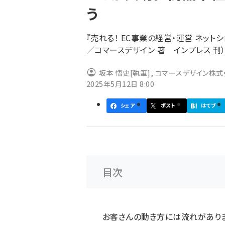
う
『売れる！ EC事業の経営・運営 ネッ
／コマースデザイン 著 インプレス 刊）
坂本 悟史
[執筆]
,
コマースデザイン株式
2025年5月12日 8:00
シェア
ポスト
はてブ
目次
お客さんの動き方には流れがありま