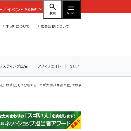
ー／イベント
から探す
検索
MENU
ネッ担について
広告出稿について
amazon (2255)
リスティング広告
アフィリエイト
SEO
メール
ソーシャル
yahoo (1906)
楽天 (1874)
化・数値化」して分析することが大切。「商品単位」で数字を見て施策を検討しよう
ecbeing (1210)
アスクル (1122)
base (1081)
ビィ・フォアード (776)