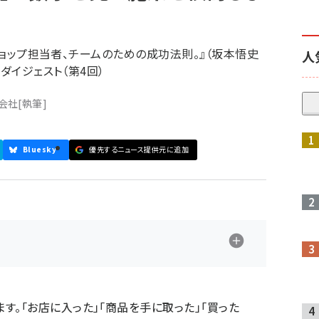
トショップ担当者、チームのための成功法則。』（坂本悟史
人
ダイジェスト（第4回）
会社
[執筆]
Bluesky
優先するニュース提供元に追加
参加登録はこちら↑
す。「お店に入った」「商品を手に取った」「買った