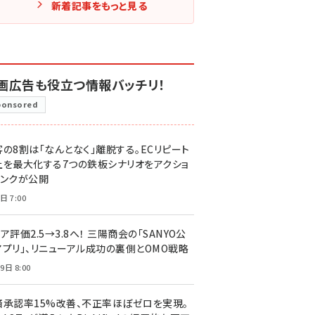
新着記事をもっと見る
画広告も役立つ情報バッチリ！
ponsored
客の8割は「なんとなく」離脱する。ECリピート
上を最大化する7つの鉄板シナリオをアクショ
リンクが公開
日 7:00
ア評価2.5→3.8へ！ 三陽商会の「SANYO公
アプリ」、リニューアル成功の裏側とOMO戦略
9日 8:00
済承認率15%改善、不正率ほぼゼロを実現。