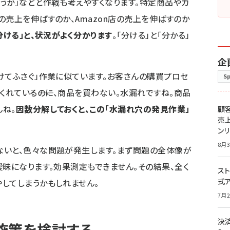
うか」などと作戦も考えやすくなります。特定商品やカ
の売上を伸ばすのか、Amazon店の売上を伸ばすのか
分ける」と、状況がよく分かります
。「分ける」と「分かる」
企
けてふさぐ」作業に似ています。お客さんの購買プロセ
S
くれている――のに、商品を買わない。水漏れですね。商品
ね。
因数分解しておくと、この「水漏れ穴の発見作業」
顧
売
ン
8月3
ないと、色々な問題が発生します。まず問題の全体像が
曖昧になります。効果測定もできません。その結果、全く
スト
式
してしまうかもしれません。
7月2
決
施策を検討する