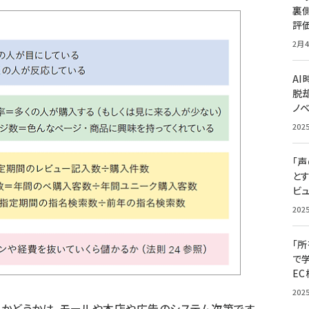
裏
評
2月4
A
脱却
ノ
202
「
と
ビュ
202
「
で
E
202
るかどうかは、モールや本店や広告のシステム次第です