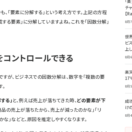
「楽
チ
も、「要素に分解する」という考え方です。上記の方程
【R
成する要素」に分解していますよね。これを「因数分解」
8月7
世
ビ
上し
をコントロールできる
8月6
楽
ですが、ビジネスでの因数分解は、数字を「複数の要
1
す。
8月5
する」
と、例えば売上が落ちてきた時、
どの要素が下
成
け
商品の売上が落ちたから、売上が減ったのかな」「リ
8月4
かな」などと、原因を推定しやすくなります。