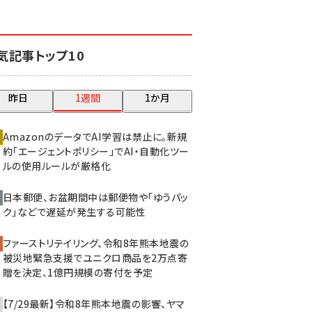
revico (744)
気記事トップ10
昨日
1週間
1か月
AmazonのデータでAI学習は禁止に。新規
約「エージェントポリシー」でAI・自動化ツー
ルの使用ルールが厳格化
日本郵便、お盆期間中は郵便物や「ゆうパッ
ク」などで遅延が発生する可能性
ファーストリテイリング、令和8年熊本地震の
被災地緊急支援でユニクロ商品を2万点寄
贈を決定、1億円規模の寄付を予定
【7/29最新】令和8年熊本地震の影響、ヤマ