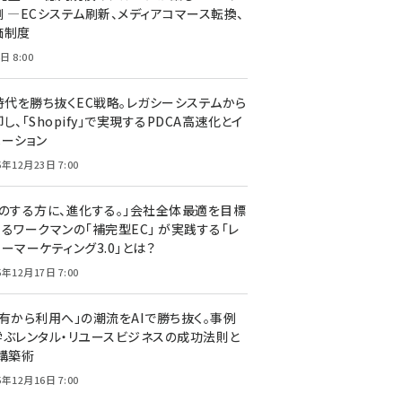
側 ―ECシステム刷新、メディアコマース転換、
価制度
日 8:00
I時代を勝ち抜くEC戦略。レガシーシステムから
し、「Shopify」で実現するPDCA高速化とイ
ベーション
5年12月23日 7:00
声のする方に、進化する。」会社全体最適を目標
するワークマンの「補完型EC」 が実践する「レ
ーマーケティング3.0」とは？
5年12月17日 7:00
所有から利用へ」の潮流をAIで勝ち抜く。事例
学ぶレンタル・リユースビジネスの成功法則と
C構築術
5年12月16日 7:00