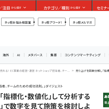
フォーラム
／注目
カテゴリ／種別
セミナ
から探す
から探す
プ担当者フォーラム
ネッ担お悩み相談室
ネッ担アワード！
ネッ担メルマガ
お知らせ
AIが買い物を代行する時代に打つべき「次の一手」とは？
アルペン、オイシックス、元UA責任者が登壇のリアルECセ
海外
AI
メタバース
集客
コンテンツマーケティング
ミナー（8/26＠東京）【交流会も実施】
8/26（水）、東京・四谷で開催。登壇者・聴講者と交流できる
『売れる！ EC事業の経営・運営 ネットショップ担当者、チー...
売り上げを因数分解し「指標
交流会も実施します。すべての講演を無料で聴講できます！
担当者、チームのための成功法則。』ダイジェスト
「指標化・数値化」して分析する
位」で数字を見て施策を検討しよ