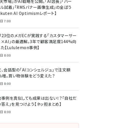
天市場」がAI戦略を公開。「AI店長」「バー
ャル試着」「RMSバナー画像生成」の全ぼう
akuten AI Optimismレポート】
日 7:00
界23位のメガECが実践する「カスタマーサー
ス×AI」の最適解。3年で顧客満足度144%向
た【Lululemon事例】
日 8:00
天、会話型の「AIコンシェルジュ」で注文額
7％増。買い物体験をどう変えた？
日 8:00
功事例を真似しても成果は出ない！？「自社だ
の答え」を見つけよう【ネッ担まとめ】
日 8:00