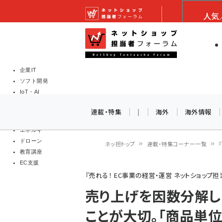
メ
ネットショップ担当者
人気
イ
EC担当者
ネットショッ
ン
Web担当者
コ
製品導入
ン
企業IT
ソフト開発
テ
IoT・AI
ン
DCクラウド
連載・特集
|
海外
海外情報
研究・調査
ツ
エネルギー
に
ドローン
ネッ担トップ
連載・特集コーナー一覧
移
教育講座
パ
EC支援
動
『売れる！ EC事業の経営・運営 ネットショップ
ン
売り上げを因数分解し
く
ことが大切。「商品単
ず