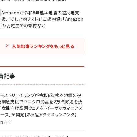
Amazonが令和8年熊本地震の被災地支
援、「ほしい物リスト」「支援物資」「Amazon
Pay」経由での寄付など
人気記事ランキングをもっと見る
着記事
ァーストリテイリングが令和8年熊本地震の被
地緊急支援でユニクロ商品を2万点寄贈を決
／女性向け空調ウェアを「イーザッカマニアス
ア―ズ」が開発【ネッ担アクセスランキング】
日 8:00