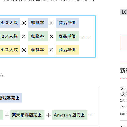
新
。
フ
災
定
ト
8月7