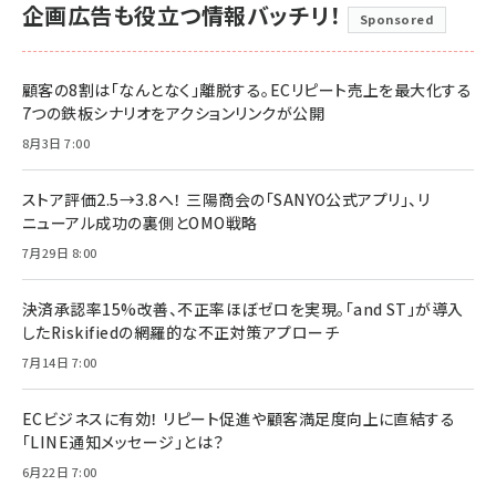
企画広告も役立つ情報バッチリ！
Sponsored
顧客の8割は「なんとなく」離脱する。ECリピート売上を最大化する
7つの鉄板シナリオをアクションリンクが公開
8月3日 7:00
ストア評価2.5→3.8へ！ 三陽商会の「SANYO公式アプリ」、リ
ニューアル成功の裏側とOMO戦略
7月29日 8:00
決済承認率15%改善、不正率ほぼゼロを実現。「and ST」が導入
したRiskifiedの網羅的な不正対策アプローチ
7月14日 7:00
ECビジネスに有効！ リピート促進や顧客満足度向上に直結する
「LINE通知メッセージ」とは？
6月22日 7:00