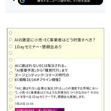
優先するニュース提供元にネッ担を追加
AIの激変に小売・EC事業者はどう対策すべき？
1Dayセミナー・懇親会あり
AIに選ばれないECは淘汰される。
「AI需要予測」から「購買代行」まで
エージェンティック・コマース時代の
EC戦略【8/26オフライン開催】
「AIに選ばれない企業は淘汰される」――。この激変する市場におい
て、小売・EC事業者はどのような対策を打つべきなのか？ そのヒ
ントを学べる1Dayセミナーです。懇親会も実施します。
7月23日 15:50