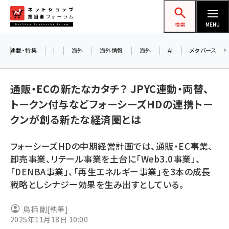
メ
ネットショップ担当者フォーラム
イ
検索
MENU
ン
コ
連載・特集
|
海外
海外情報
海外
AI
メタバース
ン
お
テ
A
通販・ECの新たなカタチ？ JPYC連動・両替、
ン
ア
トークン付与などフォーシーズHDの連携トー
ツ
amazon (2236)
クンが創る新たな経済圏とは
に
yahoo (1896)
8
移
フォーシーズHDの中期経営計画では、通販・EC事業、
交
動
楽天 (1865)
卸売事業、リテール事業を土台に「Web3.0事業」、
「DENBA事業」、「再生エネルギー事業」を3本の成長
ecbeing (1204)
戦略としシナジー効果を生み出すとしている。
アスクル (1112)
鳥栖 剛
[執筆]
base (1068)
2025年11月18日 10:00
ビィ・フォアード (769)