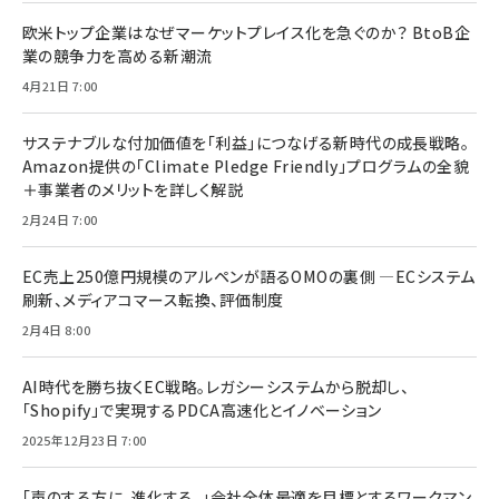
欧米トップ企業はなぜマーケットプレイス化を急ぐのか？ BtoB企
業の競争力を高める新潮流
4月21日 7:00
サステナブルな付加価値を「利益」につなげる新時代の成長戦略。
Amazon提供の「Climate Pledge Friendly」プログラムの全貌
＋事業者のメリットを詳しく解説
2月24日 7:00
EC売上250億円規模のアルペンが語るOMOの裏側 ―ECシステム
刷新、メディアコマース転換、評価制度
2月4日 8:00
AI時代を勝ち抜くEC戦略。レガシーシステムから脱却し、
「Shopify」で実現するPDCA高速化とイノベーション
2025年12月23日 7:00
「声のする方に、進化する。」会社全体最適を目標とするワークマン