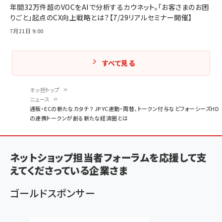
年間32万件超のVOCをAIで分析するカウネット。「お客さまのお困
りごと」起点のCX向上戦略とは？【7/29リアルセミナー開催】
7月21日 9:00
すべて見る
ネッ担トップ
ニュース
パ
通販・ECの新たなカタチ？ JPYC連動・両替、トークン付与などフォーシーズHD
の連携トークンが創る新たな経済圏とは
ン
く
ず
ネットショップ担当者フォーラムを応援して支
えてくださっている企業さま
ゴールドスポンサー