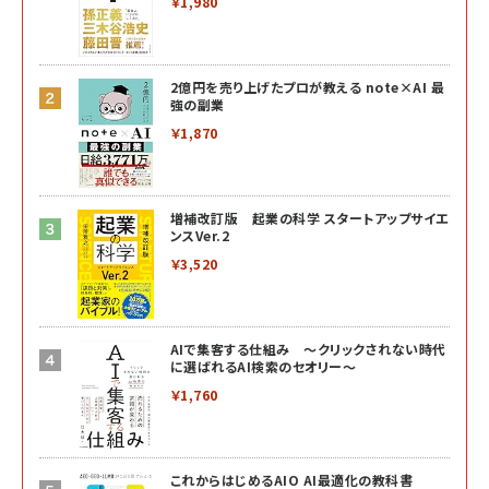
￥1,980
2億円を売り上げたプロが教える note×AI 最
強の副業
￥1,870
増補改訂版 起業の科学 スタートアップサイエ
ンスVer.2
￥3,520
AIで集客する仕組み ～クリックされない時代
に選ばれるAI検索のセオリー～
￥1,760
これからはじめるAIO AI最適化の教科書