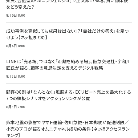
楽天、会話型の「AIコンシェルジュ」で注文額17％増。買い物体験
anan(アンアン)2026/07/08号 No.2502[2026
￥1,815
￥2,750
をどう変えた？
年後半、あなたの恋と運命／山田涼介]
￥880
8月5日 8:00
Brand Shift(ブランド・シフト): 「信頼」で選ばれ
影響力の武器［新版］：人を動かす七つの原理
る時代の成長戦略
￥3,190
ママ投資家が育休中に１億貯めた株式投資
成功事例を真似しても成果は出ない！？「自社だけの答え」を見つ
￥2,420
￥1,870
けよう【ネッ担まとめ】
フィードバック経営 「沈黙の組織」から「高め合う
8月4日 8:00
マーケティングの真実 P&G・グリコで学んだ失敗
組織」へ
と成長の法則
組織の成果を最大化する ルールのデザイン
￥3,080
￥2,200
LINEは「売る場」ではなく「距離を縮める場」。阪急交通社・宇和川
￥1,980
匠氏が語る、顧客の意思決定を支えるデジタル戦略
8月3日 8:00
Amazonランキングをもっと見る
Amazonランキングをもっと見る
Amazonランキングをもっと見る
顧客の8割は「なんとなく」離脱する。ECリピート売上を最大化する
7つの鉄板シナリオをアクションリンクが公開
8月3日 7:00
熊本地震の影響でヤマト運輸・佐川急便・日本郵便が配送制限／
小売のプロが語るオムニチャネル成功の条件【ネッ担アクセスラン
キング】