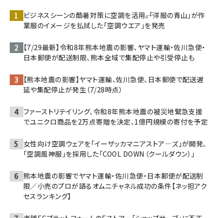
ビジネスシーンの酷暑対策に空調を活用――。「洋服の青山」が作
業服のイメージを払拭した「空調ウエア」を発売
【7/29最新】令和8年熊本地震の影響、ヤマト運輸・佐川急便・
日本郵便が配送制限、熊本全域で集配停止や引受停止も
【熊本地震の影響】ヤマト運輸、佐川急便、日本郵便で配送遅
延や集配停止が発生（7/28時点）
ファーストリテイリング、令和8年熊本地震の被災地緊急支援
でユニクロ商品を2万点寄贈を決定、1億円規模の寄付を予定
女性向け空調ウェアを「イーザッカマニアストア―ズ」が開発、
「空調風神服」を採用した「COOL DOWN（クールダウン）」
熊本地震の影響でヤマト運輸・佐川急便・日本郵便が配送制
限／小売のプロが語るオムニチャネル成功の条件【ネッ担アク
セスランキング】
老舗ECプラットフォームのEストアー「ショップサーブ」に不正