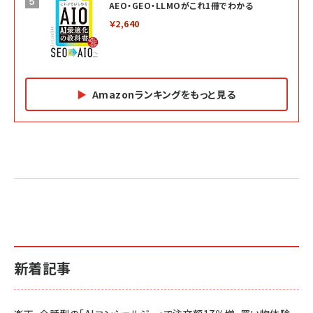
AEO・GEO・LLMOがこれ1冊でわかる
￥2,640
Amazonランキングをもっと見る
Amazon マーケティング・セールス全般関連書籍 の
Amazon ビジネス・経済関連書籍 の売れ筋ランキン
Amazon 経営戦略関連書籍 の売れ筋ランキング
売れ筋ランキング
グ
更新日時：2026/06/26 19:05
更新日時：2026/06/26 19:05
更新日時：2026/06/26 19:05
2億円を売り上げたプロが教える note×AI 最強の
anan(アンアン)2026/07/01号 No.2501[魅せる
ベインキャピタル 企業価値向上力の秘密
副業
カラダ2026／宮舘涼太]
￥2,640
￥1,870
￥880
イシューからはじめよ［改訂版］――知的生産の「シンプ
小さな会社は戦略が9割
anan(アンアン)2026/06/24号 No.2500増刊
ルな本質」
スペシャルエディション[王道エンタメの矜持／
￥1,980
新着記事
BTS]
￥2,200
￥1,100
ドリルを売るには穴を売れ
経営メモ 16年の起業家人生で得た知見