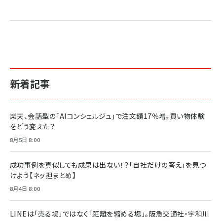
更新日時：2026/06/26 19:05
更新日時：2026/06/26 19:05
更新日時：2026/06/26 19:05
2億円を売り上げたプロが教える note×AI 最強の
anan(アンアン)2026/07/01号 No.2501[魅せる
ベインキャピタル 企業価値向上力の秘密
副業
カラダ2026／宮舘涼太]
￥2,640
￥1,870
￥880
イシューからはじめよ［改訂版］――知的生産の「シンプ
小さな会社は戦略が9割
anan(アンアン)2026/06/24号 No.2500増刊
ルな本質」
スペシャルエディション[王道エンタメの矜持／
￥1,980
新着記事
BTS]
￥2,200
￥1,100
ドリルを売るには穴を売れ
経営メモ 16年の起業家人生で得た知見
楽天、会話型の「AIコンシェルジュ」で注文額17％増。買い物体験
anan(アンアン)2026/07/08号 No.2502[2026
￥1,815
￥2,750
をどう変えた？
年後半、あなたの恋と運命／山田涼介]
￥880
8月5日 8:00
Brand Shift(ブランド・シフト): 「信頼」で選ばれ
影響力の武器［新版］：人を動かす七つの原理
る時代の成長戦略
￥3,190
ママ投資家が育休中に１億貯めた株式投資
成功事例を真似しても成果は出ない！？「自社だけの答え」を見つ
￥2,420
￥1,870
けよう【ネッ担まとめ】
フィードバック経営 「沈黙の組織」から「高め合う
8月4日 8:00
マーケティングの真実 P&G・グリコで学んだ失敗
組織」へ
と成長の法則
組織の成果を最大化する ルールのデザイン
￥3,080
￥2,200
LINEは「売る場」ではなく「距離を縮める場」。阪急交通社・宇和川
￥1,980