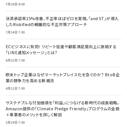
7月29日 8:00
決済承認率15%改善、不正率ほぼゼロを実現。「and ST」が導入
したRiskifiedの網羅的な不正対策アプローチ
7月14日 7:00
ECビジネスに有効！ リピート促進や顧客満足度向上に直結する
「LINE通知メッセージ」とは？
6月22日 7:00
欧米トップ企業はなぜマーケットプレイス化を急ぐのか？ BtoB企
業の競争力を高める新潮流
4月21日 7:00
サステナブルな付加価値を「利益」につなげる新時代の成長戦略。
Amazon提供の「Climate Pledge Friendly」プログラムの全貌
＋事業者のメリットを詳しく解説
2月24日 7:00