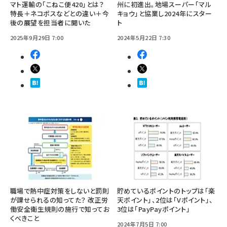
マト運輸の「こねこ便420」とは？
州に初進出。地場スーパー「マル
特長＋ネコポスなどとの違い＋今
キョウ」と協業し2024年にスター
後の展望を担当者に聞いた
ト
2025年9月29日 7:00
2024年5月22日 7:30
職場で熱中症対策をしないと罰則
貯めているポイントのトップは「楽
が課せられるの知ってた？ 改正労
天ポイント」、2位は「Vポイント」、
働安全衛生規則の施行で知ってお
3位は「PayPayポイント」
くべきこと
2024年7月5日 7:00