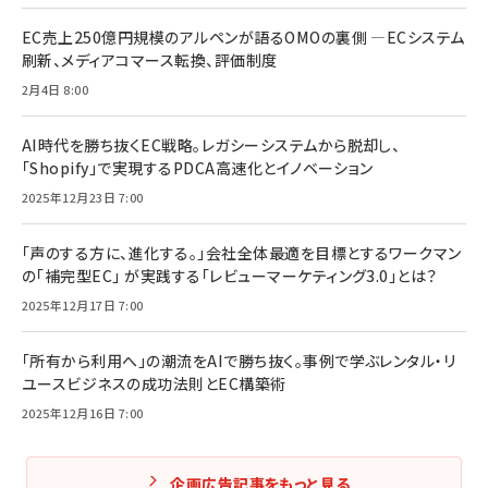
EC売上250億円規模のアルペンが語るOMOの裏側 ―ECシステム
刷新、メディアコマース転換、評価制度
2月4日 8:00
AI時代を勝ち抜くEC戦略。レガシーシステムから脱却し、
「Shopify」で実現するPDCA高速化とイノベーション
2025年12月23日 7:00
「声のする方に、進化する。」会社全体最適を目標とするワークマン
の「補完型EC」 が実践する「レビューマーケティング3.0」とは？
2025年12月17日 7:00
「所有から利用へ」の潮流をAIで勝ち抜く。事例で学ぶレンタル・リ
ユースビジネスの成功法則とEC構築術
2025年12月16日 7:00
企画広告記事をもっと見る