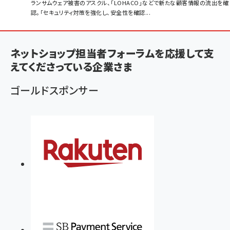
パ
ランサムウェア被害のアスクル、「LOHACO」などで新たな顧客情報の流出を確
認。「セキュリティ対策を強化し、安全性を確認...
ン
く
ず
ネットショップ担当者フォーラムを応援して支
えてくださっている企業さま
ゴールドスポンサー