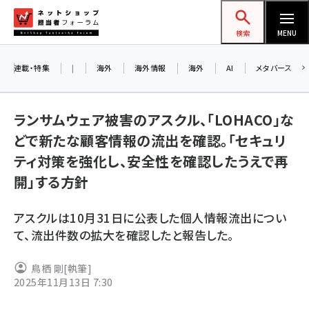
メ
ネットショップ担当者フォーラム
イ
検索
MENU
ン
コ
連載・特集
|
海外
海外情報
海外
AI
メタバース
ン
お
テ
ランサムウェア被害のアスクル、「LOHACO」な
ン
ア
どで新たな顧客情報の流出を確認。「セキュリ
ツ
amazon (2236)
ティ対策を強化し、安全性を確認したうえで再
に
開」する方針
yahoo (1896)
移
8
交
動
楽天 (1865)
アスクルは10月31日に公表した個人情報流出につい
ecbeing (1204)
て、流出件数の拡大を確認したと報告した。
アスクル (1112)
鳥栖 剛
[執筆]
2025年11月13日 7:30
base (1068)
ビィ・フォアード (769)