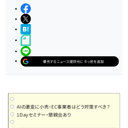
シェアする
ポストする
>ブクマする
noteで書く
LINEで送る
優先するニュース提供元にネッ担を追加
AIの激変に小売・EC事業者はどう対策すべき？
1Dayセミナー・懇親会あり