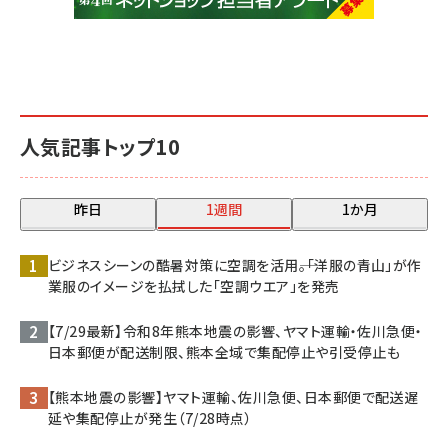
人気記事トップ10
昨日
1週間
1か月
ビジネスシーンの酷暑対策に空調を活用――。「洋服の青山」が作
業服のイメージを払拭した「空調ウエア」を発売
【7/29最新】令和8年熊本地震の影響、ヤマト運輸・佐川急便・
日本郵便が配送制限、熊本全域で集配停止や引受停止も
【熊本地震の影響】ヤマト運輸、佐川急便、日本郵便で配送遅
延や集配停止が発生（7/28時点）