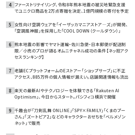
ファーストリテイリング、令和8年熊本地震の被災地緊急支援
でユニクロ商品を2万点寄贈を決定、1億円規模の寄付を予定
女性向け空調ウェアを「イーザッカマニアストア―ズ」が開発、
「空調風神服」を採用した「COOL DOWN（クールダウン）」
熊本地震の影響でヤマト運輸・佐川急便・日本郵便が配送制
限／小売のプロが語るオムニチャネル成功の条件【ネッ担アク
セスランキング】
老舗ECプラットフォームのEストアー「ショップサーブ」に不正
アクセス、885万件の個人情報が漏えい。店舗関連情報も流出
楽天の最新AIやテクノロジーを体験できる「Rakuten AI
Optimism」、今日からスタート。パシフィコ横浜で開催
千趣会が「刀剣乱舞 ONLINE」「SPY×FAMILY」「くまのプー
さん」「ズートピア2」などのキャラクターおせちを「ベルメゾン
ネット」で販売