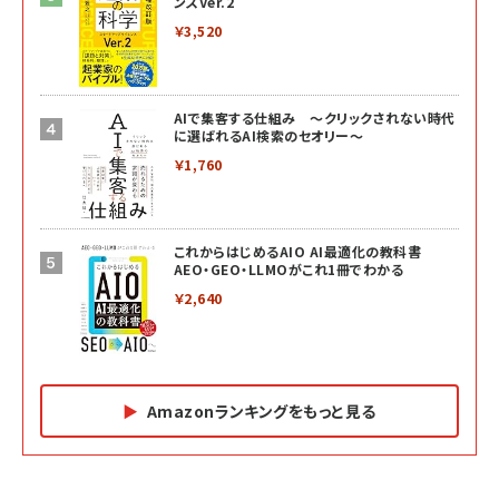
ンスVer.2
￥3,520
AIで集客する仕組み ～クリックされない時代
に選ばれるAI検索のセオリー～
￥1,760
これからはじめるAIO AI最適化の教科書
AEO・GEO・LLMOがこれ1冊でわかる
￥2,640
Amazonランキングをもっと見る
Amazon マーケティング・セールス全般関連書籍 の
Amazon ビジネス・経済関連書籍 の売れ筋ランキン
Amazon 経営戦略関連書籍 の売れ筋ランキング
売れ筋ランキング
グ