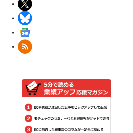
X(エックス)
BlueSky
Googleニュース
RSS