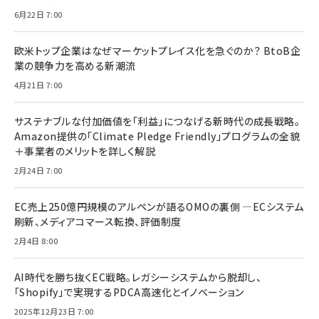
6月22日 7:00
欧米トップ企業はなぜマーケットプレイス化を急ぐのか？ BtoB企
業の競争力を高める新潮流
4月21日 7:00
サステナブルな付加価値を「利益」につなげる新時代の成長戦略。
Amazon提供の「Climate Pledge Friendly」プログラムの全貌
＋事業者のメリットを詳しく解説
2月24日 7:00
EC売上250億円規模のアルペンが語るOMOの裏側 ―ECシステム
刷新、メディアコマース転換、評価制度
2月4日 8:00
AI時代を勝ち抜くEC戦略。レガシーシステムから脱却し、
「Shopify」で実現するPDCA高速化とイノベーション
2025年12月23日 7:00