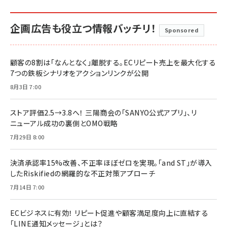
企画広告も役立つ情報バッチリ！
Sponsored
顧客の8割は「なんとなく」離脱する。ECリピート売上を最大化する
7つの鉄板シナリオをアクションリンクが公開
8月3日 7:00
ストア評価2.5→3.8へ！ 三陽商会の「SANYO公式アプリ」、リ
ニューアル成功の裏側とOMO戦略
7月29日 8:00
決済承認率15%改善、不正率ほぼゼロを実現。「and ST」が導入
したRiskifiedの網羅的な不正対策アプローチ
7月14日 7:00
ECビジネスに有効！ リピート促進や顧客満足度向上に直結する
「LINE通知メッセージ」とは？