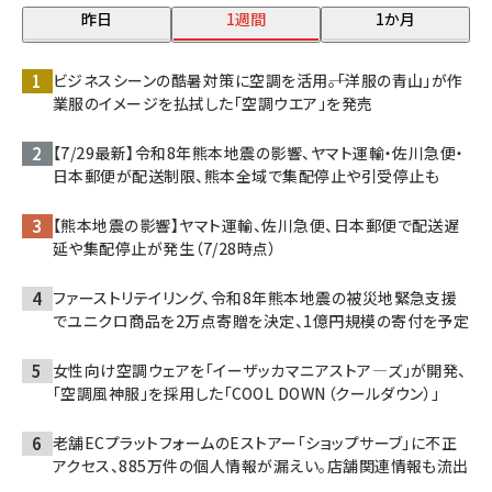
昨日
1週間
1か月
ビジネスシーンの酷暑対策に空調を活用――。「洋服の青山」が作
業服のイメージを払拭した「空調ウエア」を発売
【7/29最新】令和8年熊本地震の影響、ヤマト運輸・佐川急便・
日本郵便が配送制限、熊本全域で集配停止や引受停止も
【熊本地震の影響】ヤマト運輸、佐川急便、日本郵便で配送遅
延や集配停止が発生（7/28時点）
ファーストリテイリング、令和8年熊本地震の被災地緊急支援
でユニクロ商品を2万点寄贈を決定、1億円規模の寄付を予定
女性向け空調ウェアを「イーザッカマニアストア―ズ」が開発、
「空調風神服」を採用した「COOL DOWN（クールダウン）」
老舗ECプラットフォームのEストアー「ショップサーブ」に不正
アクセス、885万件の個人情報が漏えい。店舗関連情報も流出