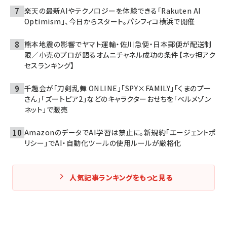
楽天の最新AIやテクノロジーを体験できる「Rakuten AI
Optimism」、今日からスタート。パシフィコ横浜で開催
熊本地震の影響でヤマト運輸・佐川急便・日本郵便が配送制
限／小売のプロが語るオムニチャネル成功の条件【ネッ担アク
セスランキング】
千趣会が「刀剣乱舞 ONLINE」「SPY×FAMILY」「くまのプー
さん」「ズートピア2」などのキャラクターおせちを「ベルメゾン
ネット」で販売
AmazonのデータでAI学習は禁止に。新規約「エージェントポ
リシー」でAI・自動化ツールの使用ルールが厳格化
人気記事ランキングをもっと見る