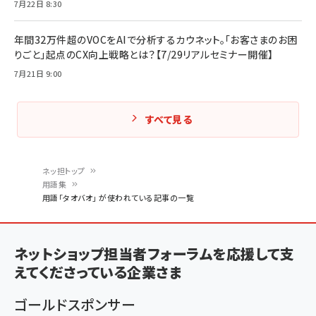
7月22日 8:30
年間32万件超のVOCをAIで分析するカウネット。「お客さまのお困
りごと」起点のCX向上戦略とは？【7/29リアルセミナー開催】
7月21日 9:00
すべて見る
ネッ担トップ
用語集
パ
用語「タオバオ」 が使われている記事の一覧
ン
く
ネットショップ担当者フォーラムを応援して支
ず
えてくださっている企業さま
ゴールドスポンサー