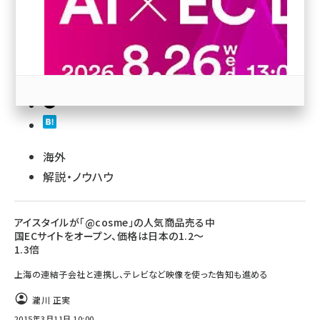
revico (738)
131
参加登録はこちら↑
海外
解説・ノウハウ
アイスタイルが「@cosme」の人気商品売る中
国ECサイトをオープン、価格は日本の1.2～
1.3倍
上海の連結子会社と連携し、テレビなど映像を使った告知も進める
瀧川 正実
2015年3月11日 10:00