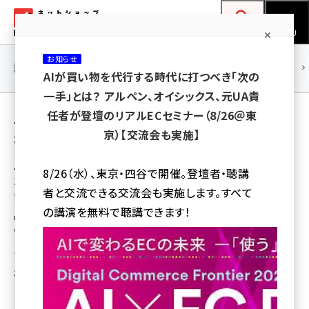
メ
ネットショップ担当者フォーラム
イ
検索
MENU
ン
お知らせ
コ
連載・特集
|
海外
海外情報
海外
AI
メタバース
AIが買い物を代行する時代に打つべき「次の
ン
一手」とは？ アルペン、オイシックス、元UA責
テ
用語「タオバオ」 が使われている記事の一覧
任者が登壇のリアルECセミナー（8/26＠東
ン
京）【交流会も実施】
全 9 記事中 1 ～ 9 を表示中
ツ
amazon (2243)
に
上海で働く駐在員の中国EC市場リポート
8/26（水）、東京・四谷で開催。登壇者・聴講
1日で1兆円以上を売り上げる「独身の日」か
yahoo (1898)
移
者と交流できる交流会も実施します。すべて
ら学ぶ中国EC市場の可能性
動
楽天 (1869)
の講演を無料で聴講できます！
中国に駐在し、実際にECも手がけるエフカフェの高岡正人取締役が中国EC
の状況をレポート（vol.1）
ecbeing (1205)
高岡 正人
アスクル (1115)
2015年1月15日 10:00
base (1070)
ビィ・フォアード (772)