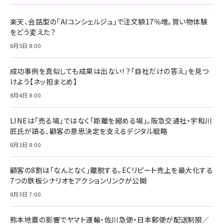
楽天、会話型の「AIコンシェルジュ」で注文額17％増。買い物体験
をどう変えた？
8月5日 8:00
成功事例を真似しても成果は出ない！？「自社だけの答え」を見つ
けよう【ネッ担まとめ】
8月4日 8:00
LINEは「売る場」ではなく「距離を縮める場」。阪急交通社・宇和川
匠氏が語る、顧客の意思決定を支えるデジタル戦略
8月3日 8:00
顧客の8割は「なんとなく」離脱する。ECリピート売上を最大化する
7つの鉄板シナリオをアクションリンクが公開
8月3日 7:00
熊本地震の影響でヤマト運輸・佐川急便・日本郵便が配送制限／