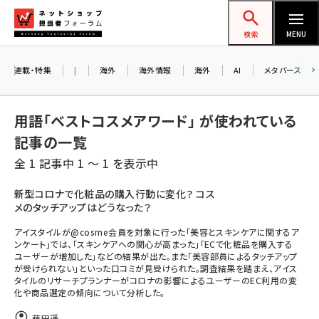
メ
ネットショップ担当者フォーラム
イ
検索
MENU
ン
コ
連載・特集
|
海外
海外情報
海外
AI
メタバース
ン
テ
用語「ベストコスメアワード」 が使われている
ン
記事の一覧
ツ
お知らせ
AIが買い物を代行する時代に打つべき「次の
amazon (2259)
全 1 記事中 1 ～ 1 を表示中
一手」とは？ アルペン、オイシックス、元UA責
に
任者が登壇のリアルECセミナー（8/26＠東
京）【交流会も実施】
yahoo (1910)
移
新型コロナで化粧品の購入行動に変化？ コス
8/26（水）、東京・四谷で開催。登壇者・聴講
メのタッチアップはどうなった？
動
者と交流できる交流会も実施します。すべて
楽天 (1878)
の講演を無料で聴講できます！
アイスタイルが@cosme会員を対象に行った「美容とスキンケアに関するア
ecbeing (1213)
ンケート」では、「スキンケアへの関心が高まった」「ECで化粧品を購入する
ユーザーが増加した」などの結果が出た。また「美容部員によるタッチアップ
アスクル (1126)
が受けられない」といった口コミが見受けられた。調査結果を踏まえ、アイス
タイルのリサーチプランナーがコロナの影響によるユーザーのEC利用の変
base (1085)
化や商品選定の傾向について分析した。
ビィ・フォアード (786)
藤田遥