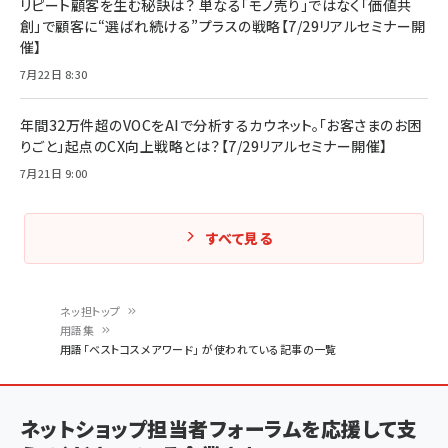
リピート顧客を生む秘訣は？ 単なる「モノ売り」ではなく「価値共
創」で顧客に“選ばれ続ける”プラスの戦略【7/29リアルセミナー開
催】
7月22日 8:30
年間32万件超のVOCをAIで分析するカウネット。「お客さまのお困
りごと」起点のCX向上戦略とは？【7/29リアルセミナー開催】
7月21日 9:00
すべて見る
ネッ担トップ
用語集
パ
用語「ベストコスメアワード」 が使われている記事の一覧
ン
く
ネットショップ担当者フォーラムを応援して支
ず