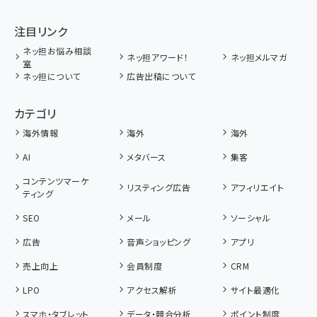
注目リンク
ネッ担お悩み相談
ネッ担アワード！
ネッ担メルマガ
室
ネッ担について
広告出稿について
カテゴリ
海外情報
海外
海外
AI
メタバース
集客
コンテンツマーケ
リスティング広告
アフィリエイト
ティング
SEO
メール
ソーシャル
広告
音声ショッピング
アプリ
売上向上
会員制度
CRM
LPO
アクセス解析
サイト最適化
スマホ・タブレット
データ・競合分析
ポイント制度