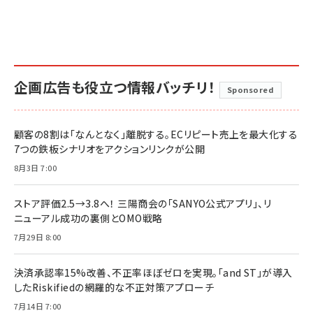
企画広告も役立つ情報バッチリ！
Sponsored
顧客の8割は「なんとなく」離脱する。ECリピート売上を最大化する
7つの鉄板シナリオをアクションリンクが公開
8月3日 7:00
ストア評価2.5→3.8へ！ 三陽商会の「SANYO公式アプリ」、リ
ニューアル成功の裏側とOMO戦略
7月29日 8:00
決済承認率15%改善、不正率ほぼゼロを実現。「and ST」が導入
したRiskifiedの網羅的な不正対策アプローチ
7月14日 7:00