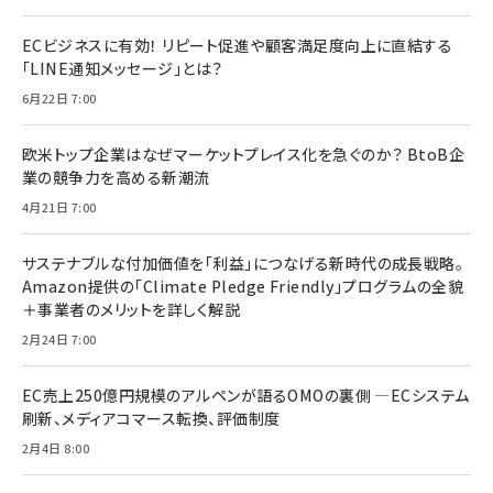
ECビジネスに有効！ リピート促進や顧客満足度向上に直結する
「LINE通知メッセージ」とは？
6月22日 7:00
欧米トップ企業はなぜマーケットプレイス化を急ぐのか？ BtoB企
業の競争力を高める新潮流
4月21日 7:00
サステナブルな付加価値を「利益」につなげる新時代の成長戦略。
Amazon提供の「Climate Pledge Friendly」プログラムの全貌
＋事業者のメリットを詳しく解説
2月24日 7:00
EC売上250億円規模のアルペンが語るOMOの裏側 ―ECシステム
刷新、メディアコマース転換、評価制度
2月4日 8:00