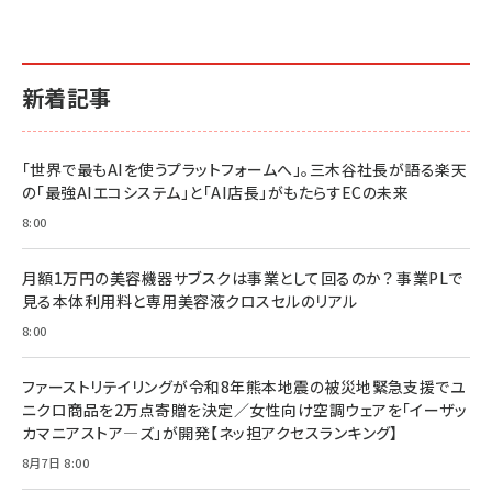
新着記事
「世界で最もAIを使うプラットフォームへ」。三木谷社長が語る楽天
の「最強AIエコシステム」と「AI店長」がもたらすECの未来
8:00
月額1万円の美容機器サブスクは事業として回るのか？ 事業PLで
見る本体利用料と専用美容液クロスセルのリアル
8:00
ファーストリテイリングが令和8年熊本地震の被災地緊急支援でユ
ニクロ商品を2万点寄贈を決定／女性向け空調ウェアを「イーザッ
カマニアストア―ズ」が開発【ネッ担アクセスランキング】
8月7日 8:00