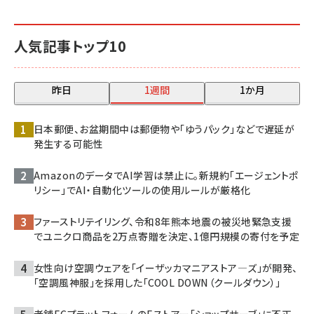
人気記事トップ10
昨日
1週間
1か月
日本郵便、お盆期間中は郵便物や「ゆうパック」などで遅延が
発生する可能性
AmazonのデータでAI学習は禁止に。新規約「エージェントポ
リシー」でAI・自動化ツールの使用ルールが厳格化
ファーストリテイリング、令和8年熊本地震の被災地緊急支援
でユニクロ商品を2万点寄贈を決定、1億円規模の寄付を予定
女性向け空調ウェアを「イーザッカマニアストア―ズ」が開発、
「空調風神服」を採用した「COOL DOWN（クールダウン）」