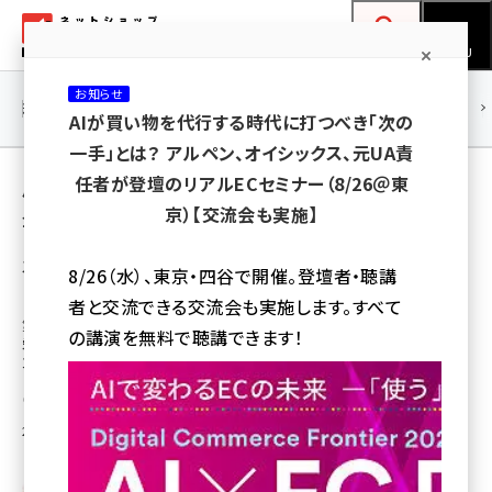
メ
ネットショップ担当者フォーラム
イ
検索
MENU
ン
お知らせ
コ
連載・特集
|
海外
海外情報
海外
AI
メタバース
AIが買い物を代行する時代に打つべき「次の
ン
一手」とは？ アルペン、オイシックス、元UA責
テ
用語「DNS」 が使われている記事の一覧
任者が登壇のリアルECセミナー（8/26＠東
ン
京）【交流会も実施】
全 2 記事中 1 ～ 2 を表示中
ツ
amazon (2253)
に
スポーツ向けプロテイン・サプリメントブランド
8/26（水）、東京・四谷で開催。登壇者・聴講
「DNS」、第一三共ヘルスケアが運営へ
yahoo (1905)
移
者と交流できる交流会も実施します。すべて
動
第一三共ヘルスケアはプロテインなどを展開する「DNS」ブランド譲受により
楽天 (1873)
の講演を無料で聴講できます！
栄養・運動分野へ本格参入。製薬会社の知見やノウハウを応用し更なるブラ
ンド拡大をめざす。
ecbeing (1210)
鳥栖 剛
[執筆]
アスクル (1122)
2024年9月13日 7:30
base (1079)
ビィ・フォアード (776)