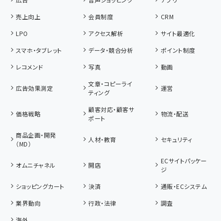
売上向上
会員制度
CRM
LPO
アクセス解析
サイト最適化
スマホ・タブレット
データ・競合分析
ポイント制度
レコメンド
写真
動画
文章・コピーライ
広告効果測定
運営
ティング
顧客対応・顧客サ
価格戦略
物流・配送
ポート
商品企画・開発
人材・教育
セキュリティ
（MD）
ECサイトパッケー
オムニチャネル
開店
ジ
ショッピングカート
決済
通販・ECシステム
業界動向
行政・法律
調査
海外