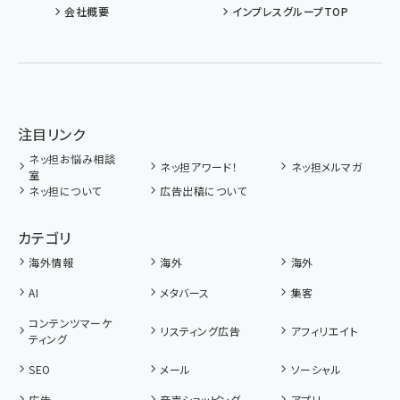
会社概要
インプレスグループTOP
注目リンク
ネッ担お悩み相談
ネッ担アワード！
ネッ担メルマガ
室
ネッ担について
広告出稿について
カテゴリ
海外情報
海外
海外
AI
メタバース
集客
コンテンツマーケ
リスティング広告
アフィリエイト
ティング
SEO
メール
ソーシャル
広告
音声ショッピング
アプリ