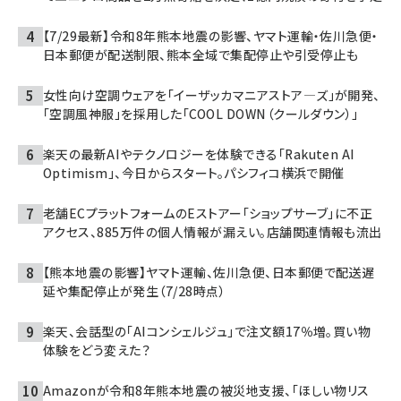
【7/29最新】令和8年熊本地震の影響、ヤマト運輸・佐川急便・
日本郵便が配送制限、熊本全域で集配停止や引受停止も
女性向け空調ウェアを「イーザッカマニアストア―ズ」が開発、
「空調風神服」を採用した「COOL DOWN（クールダウン）」
楽天の最新AIやテクノロジーを体験できる「Rakuten AI
Optimism」、今日からスタート。パシフィコ横浜で開催
老舗ECプラットフォームのEストアー「ショップサーブ」に不正
アクセス、885万件の個人情報が漏えい。店舗関連情報も流出
【熊本地震の影響】ヤマト運輸、佐川急便、日本郵便で配送遅
延や集配停止が発生（7/28時点）
楽天、会話型の「AIコンシェルジュ」で注文額17％増。買い物
体験をどう変えた？
Amazonが令和8年熊本地震の被災地支援、「ほしい物リス