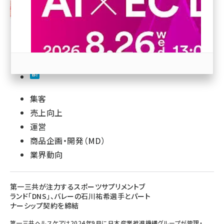
revico (744)
集客
参加登録はこちら↑
売上向上
運営
商品企画・開発（MD）
業界動向
第一三共が注力するスポーツサプリメントブ
ランド「DNS」、バレーの石川祐希選手とパート
ナーシップ契約を締結
第一三共ヘルスケアは2024年9月に日本産業推進機構グループが管理・