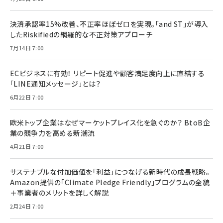
決済承認率15%改善、不正率ほぼゼロを実現。「and ST」が導入
したRiskifiedの網羅的な不正対策アプローチ
7月14日 7:00
ECビジネスに有効！ リピート促進や顧客満足度向上に直結する
「LINE通知メッセージ」とは？
6月22日 7:00
欧米トップ企業はなぜマーケットプレイス化を急ぐのか？ BtoB企
業の競争力を高める新潮流
4月21日 7:00
サステナブルな付加価値を「利益」につなげる新時代の成長戦略。
Amazon提供の「Climate Pledge Friendly」プログラムの全貌
＋事業者のメリットを詳しく解説
2月24日 7:00