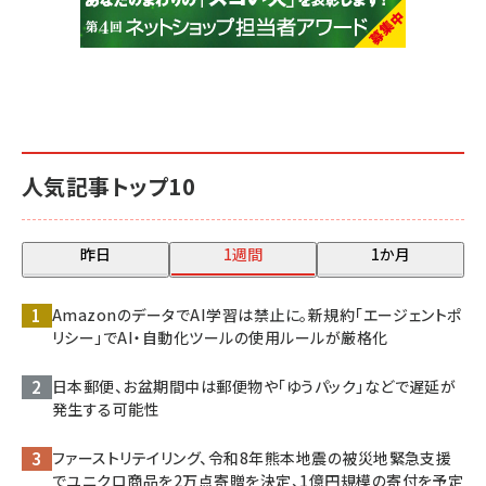
人気記事トップ10
昨日
1週間
1か月
AmazonのデータでAI学習は禁止に。新規約「エージェントポ
リシー」でAI・自動化ツールの使用ルールが厳格化
日本郵便、お盆期間中は郵便物や「ゆうパック」などで遅延が
発生する可能性
ファーストリテイリング、令和8年熊本地震の被災地緊急支援
でユニクロ商品を2万点寄贈を決定、1億円規模の寄付を予定