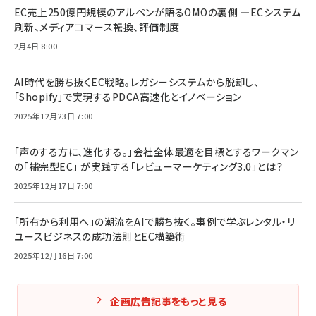
EC売上250億円規模のアルペンが語るOMOの裏側 ―ECシステム
刷新、メディアコマース転換、評価制度
2月4日 8:00
AI時代を勝ち抜くEC戦略。レガシーシステムから脱却し、
「Shopify」で実現するPDCA高速化とイノベーション
2025年12月23日 7:00
「声のする方に、進化する。」会社全体最適を目標とするワークマン
の「補完型EC」 が実践する「レビューマーケティング3.0」とは？
2025年12月17日 7:00
「所有から利用へ」の潮流をAIで勝ち抜く。事例で学ぶレンタル・リ
ユースビジネスの成功法則とEC構築術
2025年12月16日 7:00
企画広告記事をもっと見る