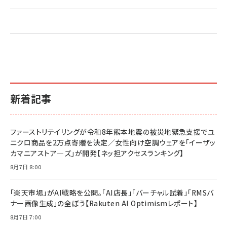
新着記事
ファーストリテイリングが令和8年熊本地震の被災地緊急支援でユ
ニクロ商品を2万点寄贈を決定／女性向け空調ウェアを「イーザッ
カマニアストア―ズ」が開発【ネッ担アクセスランキング】
8月7日 8:00
「楽天市場」がAI戦略を公開。「AI店長」「バーチャル試着」「RMSバ
ナー画像生成」の全ぼう【Rakuten AI Optimismレポート】
8月7日 7:00