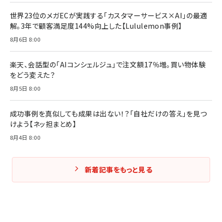
世界23位のメガECが実践する「カスタマーサービス×AI」の最適
解。3年で顧客満足度144%向上した【Lululemon事例】
8月6日 8:00
楽天、会話型の「AIコンシェルジュ」で注文額17％増。買い物体験
をどう変えた？
8月5日 8:00
成功事例を真似しても成果は出ない！？「自社だけの答え」を見つ
けよう【ネッ担まとめ】
8月4日 8:00
新着記事をもっと見る