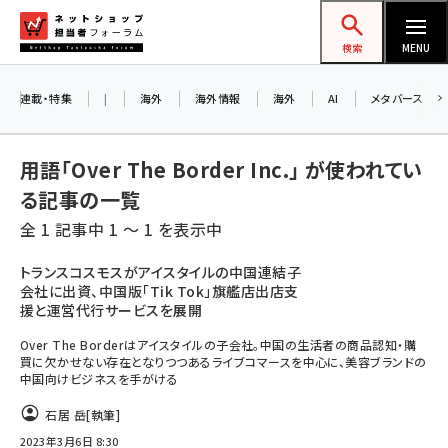
メ
ネットショップ担当者フォーラム
イ
検索
MENU
ン
コ
連載・特集
|
海外
海外情報
海外
AI
メタバース
ン
テ
用語「Over The Border Inc.」 が使われてい
ン
る記事の一覧
ツ
amazon (2258)
全 1 記事中 1 ～ 1 を表示中
に
yahoo (1907)
移
トランスコスモスがアイスタイルの中国連結子
会社に出資、中国版「Tik Tok」旗艦店出店支
動
楽天 (1874)
援と運営代行サービスを展開
ecbeing (1211)
Over The Borderはアイスタイルの子会社。中国の生活者の商品認知・購
買に欠かせない存在となりつつあるライブコマースを中心に、美容ブランドの
アスクル (1122)
中国向けビジネスを手がける
base (1083)
石居 岳
[執筆]
2023年3月6日 8:30
ビィ・フォアード (777)