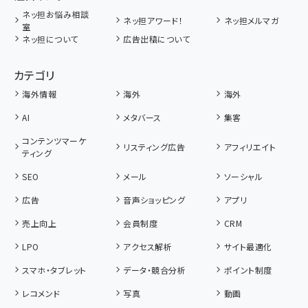
ネッ担お悩み相談
ネッ担アワード！
ネッ担メルマガ
室
ネッ担について
広告出稿について
カテゴリ
海外情報
海外
海外
AI
メタバース
集客
コンテンツマーケ
リスティング広告
アフィリエイト
ティング
SEO
メール
ソーシャル
広告
音声ショッピング
アプリ
売上向上
会員制度
CRM
LPO
アクセス解析
サイト最適化
スマホ・タブレット
データ・競合分析
ポイント制度
レコメンド
写真
動画