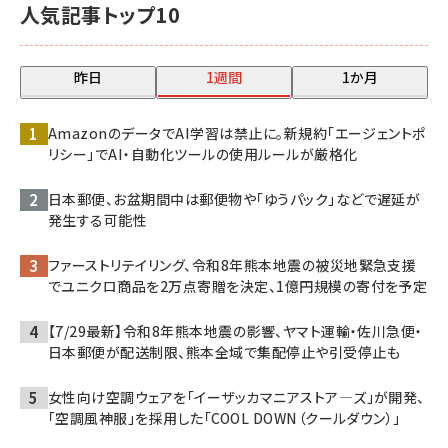
人気記事トップ10
昨日
1週間
1か月
AmazonのデータでAI学習は禁止に。新規約「エージェントポ
リシー」でAI・自動化ツールの使用ルールが厳格化
日本郵便、お盆期間中は郵便物や「ゆうパック」などで遅延が
発生する可能性
ファーストリテイリング、令和8年熊本地震の被災地緊急支援
でユニクロ商品を2万点寄贈を決定、1億円規模の寄付を予定
【7/29最新】令和8年熊本地震の影響、ヤマト運輸・佐川急便・
日本郵便が配送制限、熊本全域で集配停止や引受停止も
女性向け空調ウェアを「イーザッカマニアストア―ズ」が開発、
「空調風神服」を採用した「COOL DOWN（クールダウン）」