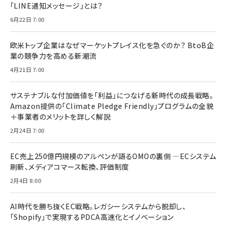
「LINE通知メッセージ」とは？
6月22日 7:00
欧米トップ企業はなぜマーケットプレイス化を急ぐのか？ BtoB企
業の競争力を高める新潮流
4月21日 7:00
サステナブルな付加価値を「利益」につなげる新時代の成長戦略。
Amazon提供の「Climate Pledge Friendly」プログラムの全貌
＋事業者のメリットを詳しく解説
2月24日 7:00
EC売上250億円規模のアルペンが語るOMOの裏側 ―ECシステム
刷新、メディアコマース転換、評価制度
2月4日 8:00
AI時代を勝ち抜くEC戦略。レガシーシステムから脱却し、
「Shopify」で実現するPDCA高速化とイノベーション