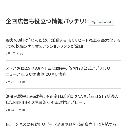
企画広告も役立つ情報バッチリ！
Sponsored
顧客の8割は「なんとなく」離脱する。ECリピート売上を最大化する
7つの鉄板シナリオをアクションリンクが公開
8月3日 7:00
ストア評価2.5→3.8へ！ 三陽商会の「SANYO公式アプリ」、リ
ニューアル成功の裏側とOMO戦略
7月29日 8:00
決済承認率15%改善、不正率ほぼゼロを実現。「and ST」が導入
したRiskifiedの網羅的な不正対策アプローチ
7月14日 7:00
ECビジネスに有効！ リピート促進や顧客満足度向上に直結する