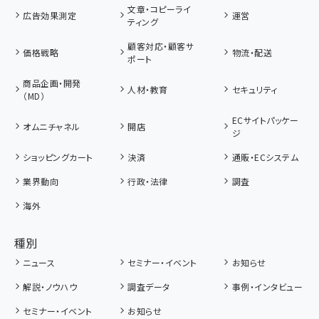
文章・コピーライ
広告効果測定
運営
ティング
顧客対応・顧客サ
価格戦略
物流・配送
ポート
商品企画・開発
人材・教育
セキュリティ
（MD）
ECサイトパッケー
オムニチャネル
開店
ジ
ショッピングカート
決済
通販・ECシステム
業界動向
行政・法律
調査
海外
種別
ニュース
セミナー・イベント
お知らせ
解説・ノウハウ
調査データ
事例・インタビュー
セミナー・イベント
お知らせ