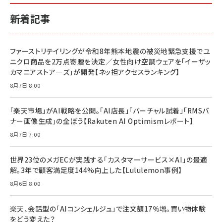
新着記事
ファーストリテイリングが令和8年熊本地震の被災地緊急支援でユ
ニクロ商品を2万点寄贈を決定／女性向け空調ウェアを「イーザッ
カマニアストア―ズ」が開発【ネッ担アクセスランキング】
8月7日 8:00
「楽天市場」がAI戦略を公開。「AI店長」「バーチャル試着」「RMSバ
ナー画像生成」の全ぼう【Rakuten AI Optimismレポート】
8月7日 7:00
世界23位のメガECが実践する「カスタマーサービス×AI」の最適
解。3年で顧客満足度144%向上した【Lululemon事例】
8月6日 8:00
楽天、会話型の「AIコンシェルジュ」で注文額17％増。買い物体験
をどう変えた？