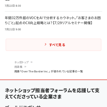
7月22日 8:30
年間32万件超のVOCをAIで分析するカウネット。「お客さまのお困
りごと」起点のCX向上戦略とは？【7/29リアルセミナー開催】
7月21日 9:00
すべて見る
ネッ担トップ
用語集
パ
用語「Over The Border Inc.」 が使われている記事の一覧
ン
く
ネットショップ担当者フォーラムを応援して支
ず
えてくださっている企業さま