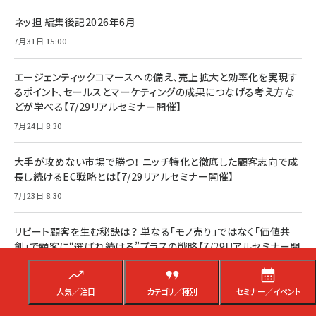
ネッ担 編集後記2026年6月
7月31日 15:00
エージェンティックコマースへの備え、売上拡大と効率化を実現す
るポイント、セールスとマーケティングの成果につなげる考え方な
どが学べる【7/29リアルセミナー開催】
7月24日 8:30
大手が攻めない市場で勝つ！ ニッチ特化と徹底した顧客志向で成
長し続けるEC戦略とは【7/29リアルセミナー開催】
7月23日 8:30
リピート顧客を生む秘訣は？ 単なる「モノ売り」ではなく「価値共
創」で顧客に“選ばれ続ける”プラスの戦略【7/29リアルセミナー開
催】
7月22日 8:30
人気／注目
カテゴリ／種別
セミナー／イベント