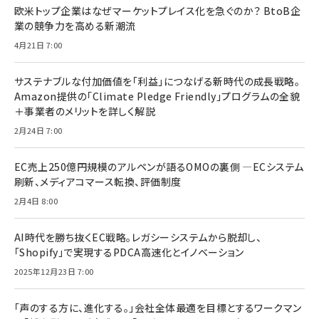
欧米トップ企業はなぜマーケットプレイス化を急ぐのか？ BtoB企
業の競争力を高める新潮流
4月21日 7:00
サステナブルな付加価値を「利益」につなげる新時代の成長戦略。
Amazon提供の「Climate Pledge Friendly」プログラムの全貌
＋事業者のメリットを詳しく解説
2月24日 7:00
EC売上250億円規模のアルペンが語るOMOの裏側 ―ECシステム
刷新、メディアコマース転換、評価制度
2月4日 8:00
AI時代を勝ち抜くEC戦略。レガシーシステムから脱却し、
「Shopify」で実現するPDCA高速化とイノベーション
2025年12月23日 7:00
「声のする方に、進化する。」会社全体最適を目標とするワークマン