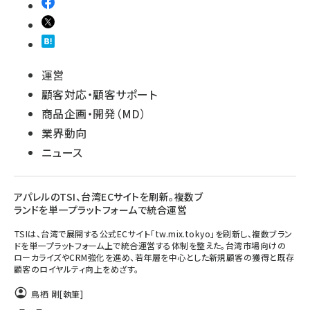
運営
顧客対応・顧客サポート
商品企画・開発（MD）
業界動向
ニュース
アパレルのTSI、台湾ECサイトを刷新。複数ブ
ランドを単一プラットフォームで統合運営
TSIは、台湾で展開する公式ECサイト「tw.mix.tokyo」を刷新し、複数ブラン
ドを単一プラットフォーム上で統合運営する体制を整えた。台湾市場向けの
ローカライズやCRM強化を進め、若年層を中心とした新規顧客の獲得と既存
顧客のロイヤルティ向上をめざす。
鳥栖 剛
[執筆]