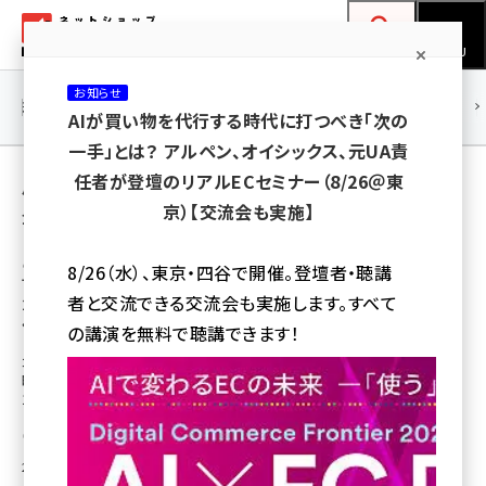
メ
ネットショップ担当者フォーラム
イ
検索
MENU
ン
お知らせ
コ
連載・特集
|
海外
海外情報
海外
AI
メタバース
AIが買い物を代行する時代に打つべき「次の
ン
一手」とは？ アルペン、オイシックス、元UA責
テ
用語「TSI」 が使われている記事の一覧
任者が登壇のリアルECセミナー（8/26＠東
ン
京）【交流会も実施】
全 15 記事中 1 ～ 15 を表示中
ツ
amazon (2255)
に
この先の小売・ECに求められるユニファイドコ
8/26（水）、東京・四谷で開催。登壇者・聴講
マース戦略とは？ 2020年の振り返りから
yahoo (1906)
移
者と交流できる交流会も実施します。すべて
2021年以降のEC業界をecbeing林社長に聞
動
く
楽天 (1874)
の講演を無料で聴講できます！
コロナ禍の2020年、EC業界における変化を振り返りつつ、2021年注目の戦
ecbeing (1210)
略「ユニファイドコマース」や「ecbeing」の注力施策について、EC構築実績
1300サイトを超える「ecbeing」の代表取締役の林雅也氏が語る
アスクル (1122)
キヨハラサトル
base (1081)
2021年3月31日 9:00
ビィ・フォアード (776)