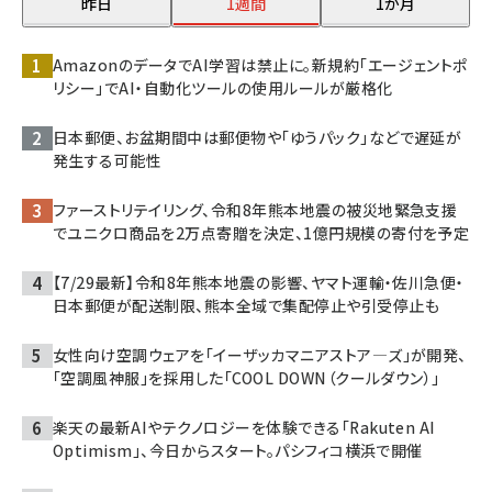
昨日
1週間
1か月
AmazonのデータでAI学習は禁止に。新規約「エージェントポ
リシー」でAI・自動化ツールの使用ルールが厳格化
日本郵便、お盆期間中は郵便物や「ゆうパック」などで遅延が
発生する可能性
ファーストリテイリング、令和8年熊本地震の被災地緊急支援
でユニクロ商品を2万点寄贈を決定、1億円規模の寄付を予定
【7/29最新】令和8年熊本地震の影響、ヤマト運輸・佐川急便・
日本郵便が配送制限、熊本全域で集配停止や引受停止も
女性向け空調ウェアを「イーザッカマニアストア―ズ」が開発、
「空調風神服」を採用した「COOL DOWN（クールダウン）」
楽天の最新AIやテクノロジーを体験できる「Rakuten AI
Optimism」、今日からスタート。パシフィコ横浜で開催