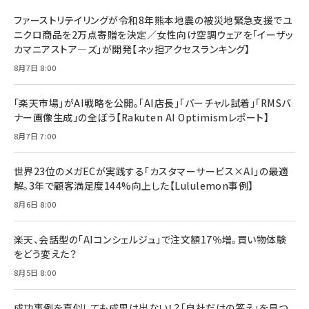
ファーストリテイリングが令和8年熊本地震の被災地緊急支援でユ
ニクロ商品を2万点寄贈を決定／女性向け空調ウェアを「イーザッ
カマニアストア―ズ」が開発【ネッ担アクセスランキング】
8月7日 8:00
「楽天市場」がAI戦略を公開。「AI店長」「バーチャル試着」「RMSバ
ナー画像生成」の全ぼう【Rakuten AI Optimismレポート】
8月7日 7:00
世界23位のメガECが実践する「カスタマーサービス×AI」の最適
解。3年で顧客満足度144%向上した【Lululemon事例】
8月6日 8:00
楽天、会話型の「AIコンシェルジュ」で注文額17％増。買い物体験
をどう変えた？
8月5日 8:00
成功事例を真似しても成果は出ない！？「自社だけの答え」を見つ