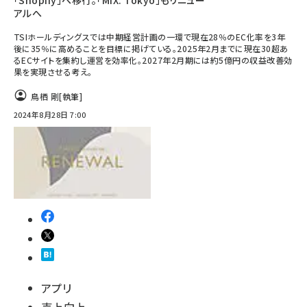
「Shopify」へ移行。「MIX. Tokyo」もリニュー
アルへ
TSIホールディングスでは中期経営計画の一環で現在28％のEC化率を3年
後に35％に高めることを目標に掲げている。2025年2月までに現在30超あ
るECサイトを集約し運営を効率化。2027年2月期には約5億円の収益改善効
果を実現させる考え。
鳥栖 剛
[執筆]
2024年8月28日 7:00
アプリ