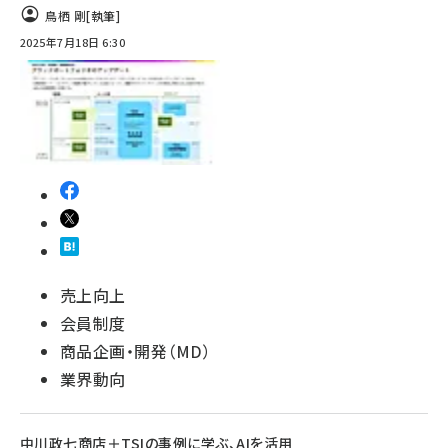
鳥栖 剛
[執筆]
2025年7月18日 6:30
売上向上
会員制度
商品企画・開発（MD）
業界動向
中川政七商店＋TSIの事例に学ぶ、AIを活用