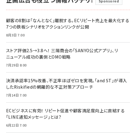
Sponsored
顧客の8割は「なんとなく」離脱する。ECリピート売上を最大化する
7つの鉄板シナリオをアクションリンクが公開
8月3日 7:00
ストア評価2.5→3.8へ！ 三陽商会の「SANYO公式アプリ」、リ
ニューアル成功の裏側とOMO戦略
7月29日 8:00
決済承認率15%改善、不正率ほぼゼロを実現。「and ST」が導入
したRiskifiedの網羅的な不正対策アプローチ
7月14日 7:00
ECビジネスに有効！ リピート促進や顧客満足度向上に直結する
「LINE通知メッセージ」とは？
6月22日 7:00