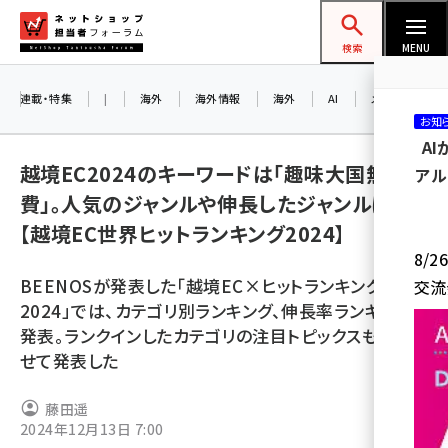
メ
ネットショップ担当者フォーラム
イ
検索
MENU
ン
コ
連載・特集
|
海外
海外情報
海外
AI
メタバース
お知
ン
A
テ
越境EC2024のキーワードは「趣味大国無双消
アル
ン
費」。人気のジャンルや伸長したジャンルは？
ツ
amazon (2259)
【越境EC世界ヒットランキング2024】
に
8/
yahoo (1908)
移
BEENOSが発表した「越境EC×ヒットランキング
交流
動
楽天 (1877)
2024」では、カテゴリ別ランキング、伸長率ランキングを
発表。ランクインしたカテゴリの注目トピックスもあわ
ecbeing (1211)
せて発表した
アスクル (1122)
藤田遥
base (1084)
2024年12月13日 7:00
ビィ・フォアード (782)