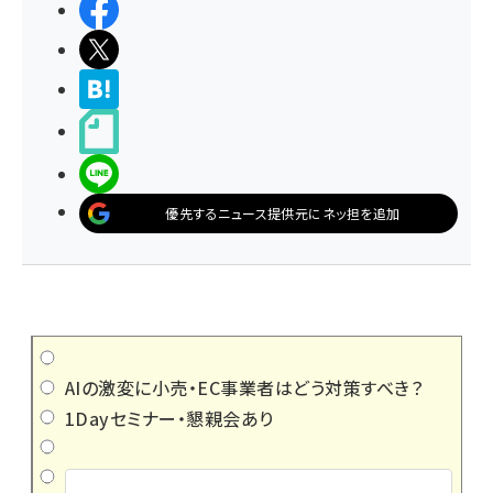
シェアする
ポストする
>ブクマする
noteで書く
LINEで送る
優先するニュース提供元にネッ担を追加
AIの激変に小売・EC事業者はどう対策すべき？
1Dayセミナー・懇親会あり