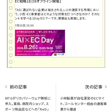
EC戦略【8/26オフライン開催】
「AIに選ばれない企業は淘汰される」――。この激変する市場におい
て、小売・EC事業者はどのような対策を打つべきなのか？ そのヒ
ントを学べる1Dayセミナーです。懇親会も実施します。
7月23日 15:50
前の記事
次の記事
MTGがリカバリーウェア領域に
小林製薬が自社運営のECサイ
参入。薬局、病院内ショップ、ス
ト、コールセンター経由の通販事
ポーツ用品店などへの「ReD」
業から撤退