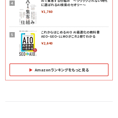
AIで集客する仕組み ～クリックされない時代
に選ばれるAI検索のセオリー～
￥1,760
これからはじめるAIO AI最適化の教科書
AEO・GEO・LLMOがこれ1冊でわかる
￥2,640
Amazonランキングをもっと見る
Amazon マーケティング・セールス全般関連書籍 の
Amazon ビジネス・経済関連書籍 の売れ筋ランキン
Amazon 経営戦略関連書籍 の売れ筋ランキング
売れ筋ランキング
グ
更新日時：2026/06/26 19:05
更新日時：2026/06/26 19:05
更新日時：2026/06/26 19:05
2億円を売り上げたプロが教える note×AI 最強の
anan(アンアン)2026/07/01号 No.2501[魅せる
ベインキャピタル 企業価値向上力の秘密
副業
カラダ2026／宮舘涼太]
￥2,640
￥1,870
￥880