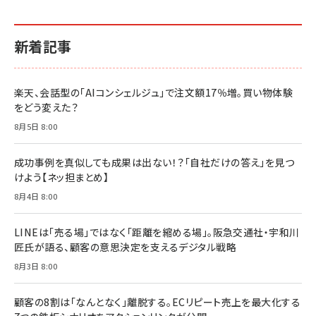
イシューからはじめよ［改訂版］――知的生産の「シンプ
小さな会社は戦略が9割
anan(アンアン)2026/06/24号 No.2500増刊
ルな本質」
スペシャルエディション[王道エンタメの矜持／
￥1,980
新着記事
BTS]
￥2,200
￥1,100
ドリルを売るには穴を売れ
経営メモ 16年の起業家人生で得た知見
楽天、会話型の「AIコンシェルジュ」で注文額17％増。買い物体験
anan(アンアン)2026/07/08号 No.2502[2026
￥1,815
￥2,750
をどう変えた？
年後半、あなたの恋と運命／山田涼介]
￥880
8月5日 8:00
Brand Shift(ブランド・シフト): 「信頼」で選ばれ
影響力の武器［新版］：人を動かす七つの原理
る時代の成長戦略
￥3,190
ママ投資家が育休中に１億貯めた株式投資
成功事例を真似しても成果は出ない！？「自社だけの答え」を見つ
￥2,420
￥1,870
けよう【ネッ担まとめ】
フィードバック経営 「沈黙の組織」から「高め合う
8月4日 8:00
マーケティングの真実 P&G・グリコで学んだ失敗
組織」へ
と成長の法則
組織の成果を最大化する ルールのデザイン
￥3,080
￥2,200
LINEは「売る場」ではなく「距離を縮める場」。阪急交通社・宇和川
￥1,980
匠氏が語る、顧客の意思決定を支えるデジタル戦略
8月3日 8:00
Amazonランキングをもっと見る
Amazonランキングをもっと見る
Amazonランキングをもっと見る
顧客の8割は「なんとなく」離脱する。ECリピート売上を最大化する