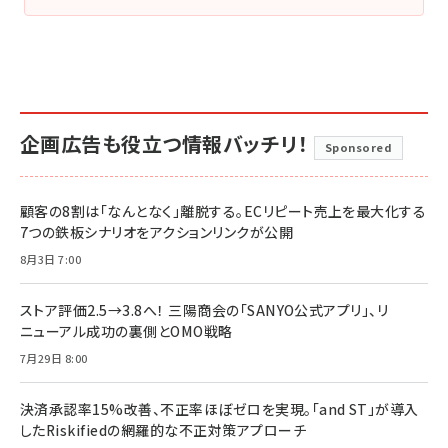
企画広告も役立つ情報バッチリ！
Sponsored
顧客の8割は「なんとなく」離脱する。ECリピート売上を最大化する
7つの鉄板シナリオをアクションリンクが公開
8月3日 7:00
ストア評価2.5→3.8へ！ 三陽商会の「SANYO公式アプリ」、リ
ニューアル成功の裏側とOMO戦略
7月29日 8:00
決済承認率15%改善、不正率ほぼゼロを実現。「and ST」が導入
したRiskifiedの網羅的な不正対策アプローチ