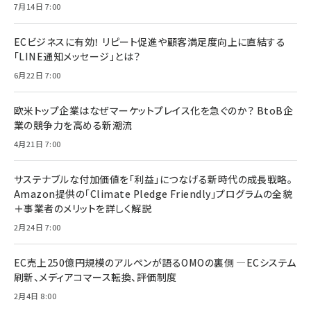
7月14日 7:00
ECビジネスに有効！ リピート促進や顧客満足度向上に直結する
「LINE通知メッセージ」とは？
6月22日 7:00
欧米トップ企業はなぜマーケットプレイス化を急ぐのか？ BtoB企
業の競争力を高める新潮流
4月21日 7:00
サステナブルな付加価値を「利益」につなげる新時代の成長戦略。
Amazon提供の「Climate Pledge Friendly」プログラムの全貌
＋事業者のメリットを詳しく解説
2月24日 7:00
EC売上250億円規模のアルペンが語るOMOの裏側 ―ECシステム
刷新、メディアコマース転換、評価制度
2月4日 8:00