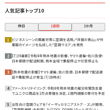
人気記事トップ10
昨日
1週間
1か月
ビジネスシーンの酷暑対策に空調を活用――。「洋服の青山」が作
業服のイメージを払拭した「空調ウエア」を発売
【7/29最新】令和8年熊本地震の影響、ヤマト運輸・佐川急便・
日本郵便が配送制限、熊本全域で集配停止や引受停止も
【熊本地震の影響】ヤマト運輸、佐川急便、日本郵便で配送遅
延や集配停止が発生（7/28時点）
ファーストリテイリング、令和8年熊本地震の被災地緊急支援
でユニクロ商品を2万点寄贈を決定、1億円規模の寄付を予定
女性向け空調ウェアを「イーザッカマニアストア―ズ」が開発、
「空調風神服」を採用した「COOL DOWN（クールダウン）」