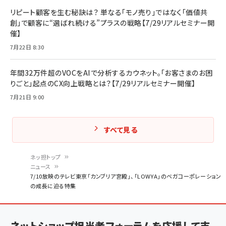
リピート顧客を生む秘訣は？ 単なる「モノ売り」ではなく「価値共
創」で顧客に“選ばれ続ける”プラスの戦略【7/29リアルセミナー開
催】
7月22日 8:30
年間32万件超のVOCをAIで分析するカウネット。「お客さまのお困
りごと」起点のCX向上戦略とは？【7/29リアルセミナー開催】
7月21日 9:00
すべて見る
ネッ担トップ
ニュース
パ
7/10放映のテレビ東京「カンブリア宮殿」、「LOWYA」のベガコーポレーション
の成長に迫る特集
ン
く
ず
ネットショップ担当者フォーラムを応援して支