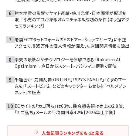
熊本地震の影響でヤマト運輸・佐川急便・日本郵便が配送制
限／小売のプロが語るオムニチャネル成功の条件【ネッ担アク
セスランキング】
老舗ECプラットフォームのEストアー「ショップサーブ」に不正
アクセス、885万件の個人情報が漏えい。店舗関連情報も流出
楽天の最新AIやテクノロジーを体験できる「Rakuten AI
Optimism」、今日からスタート。パシフィコ横浜で開催
千趣会が「刀剣乱舞 ONLINE」「SPY×FAMILY」「くまのプー
さん」「ズートピア2」などのキャラクターおせちを「ベルメゾン
ネット」で販売
ECサイトの「カゴ落ち」は63%、機会損失額は売上の2.8倍、
「カゴ落ち」メールの平均開封率42%【2026年上半期】
人気記事ランキングをもっと見る