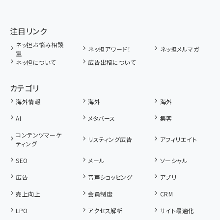
注目リンク
ネッ担お悩み相談
ネッ担アワード！
ネッ担メルマガ
室
ネッ担について
広告出稿について
カテゴリ
海外情報
海外
海外
AI
メタバース
集客
コンテンツマーケ
リスティング広告
アフィリエイト
ティング
SEO
メール
ソーシャル
広告
音声ショッピング
アプリ
売上向上
会員制度
CRM
LPO
アクセス解析
サイト最適化