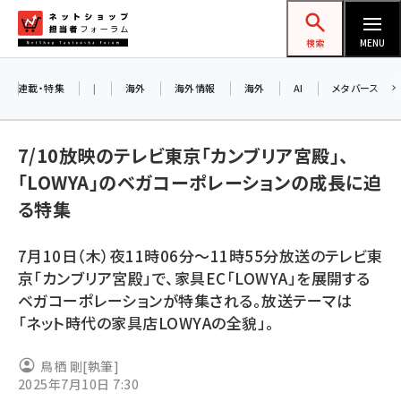
メ
ネットショップ担当者フォーラム
イ
検索
MENU
ン
コ
連載・特集
|
海外
海外情報
海外
AI
メタバース
お知
ン
A
テ
7/10放映のテレビ東京「カンブリア宮殿」、
アル
ン
「LOWYA」のベガコーポレーションの成長に迫
ツ
amazon (2236)
る特集
に
8/
yahoo (1896)
移
7月10日（木）夜11時06分～11時55分放送のテレビ東
交流
動
楽天 (1865)
京「カンブリア宮殿」で、家具EC「LOWYA」を展開する
ベガコーポレーションが特集される。放送テーマは
ecbeing (1204)
「ネット時代の家具店LOWYAの全貌」。
アスクル (1112)
鳥栖 剛
[執筆]
base (1068)
2025年7月10日 7:30
ビィ・フォアード (769)