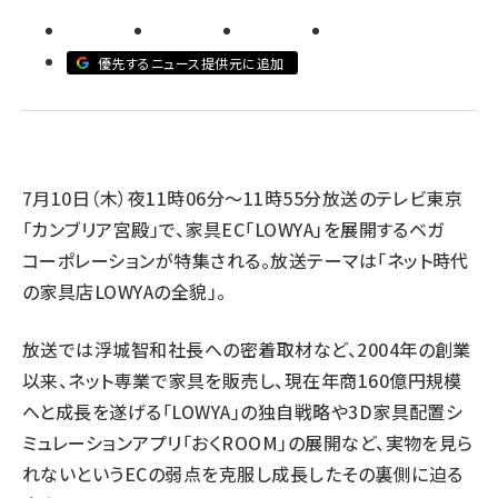
revico (737)
優先するニュース提供元に追加
7月10日（木）夜11時06分～11時55分放送のテレビ東京
参加
「カンブリア宮殿」で、家具EC「LOWYA」を展開するベガ
コーポレーションが特集される。放送テーマは「ネット時代
の家具店LOWYAの全貌」。
放送では浮城智和社長への密着取材など、2004年の創業
以来、ネット専業で家具を販売し、現在年商160億円規模
へと成長を遂げる「LOWYA」の独自戦略や3D家具配置シ
ミュレーションアプリ「おくROOM」の展開など、実物を見ら
れないというECの弱点を克服し成長したその裏側に迫る