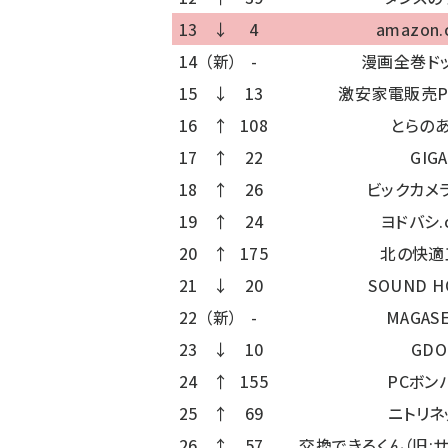
13
↓
4
amazon.c
14
（新）
-
漫画全巻ド
15
↓
13
激安家電販売P
16
↑
108
とらの
17
↑
22
GIGA
18
↑
26
ビックカメラ
19
↑
24
ヨドバシ.
20
↑
175
北の快適
21
↓
20
SOUND H
22
（新）
-
MAGAS
23
↓
10
GDO
24
↑
155
PCボン
25
↑
69
ニトリネ
26
↑
57
交換できるくん（旧: