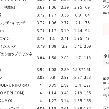
売
ン
 甲羅組
3.67
1.06
2.39
3.75
69
8月3
屋
3.72
1.77
3.56
0.9
64
リッチ・キャッチ
3.72
1.06
2.77
2.1
75
um
3.77
1.17
3.19
1.44
94
ワイン
3.78
1.1
2.41
1.75
47
インストア
3.79
1.08
2.7
5.41
259
グのショップチャンネ
企
3.84
1.58
2.88
1.7
118
S
魂
3.94
1.08
2.89
15.87
161
ラ
3.98
0.9
2.87
2.87
323
顧
売
D-UNIFORM）
4
0.89
1.92
1.4
127
ン
MERI.COM）
4
1.14
3.48
2.19
135
8月3
KUMO）
4
1.27
3.14
1.35
165
スト
ショッピング
4.01
1.18
3.61
1.89
132