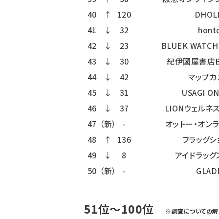
40
↑
120
DHOL
41
↓
32
hont
42
↓
23
BLUEK WATCH
43
↓
30
紀伊國屋書店B
44
↓
42
マップカ
45
↓
31
USAGI O
46
↓
37
LIONウェルネ
47
（新）
-
オットー・オン
48
↑
136
フラッグシ
49
↓
8
アイドラッグ
50
（新）
-
GLAD
51位～100位
※調査についての解