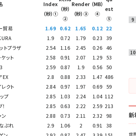
名
Index
Render
（MB）
（秒）
est
（秒）①
（秒）③
④
②
⑤
ー貿易
1.69
0.62
1.65
0.12
22
URA
1.9
0.72
1.79
0.23
39
ットプラザ
2.54
1.16
2.45
0.26
46
ーケット
2.58
0.91
2.07
1.29
53
-3
2.59
0.87
1.9
0.56
50
アEX
2.8
0.88
2.33
1.47
486
イレクト
2.84
0.97
1.97
0.69
59
ョップ
2.85
1.03
2.24
1.04
112
グ！
2.85
0.63
2.22
2.59
213
新
ャン
2.88
0.73
2.11
2.32
98
なぷれ
2.9
1.06
2
0.91
38
世
ゲン
2.92
0.87
2.47
3.39
151