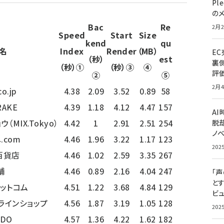
Pl
の
Bac
Re
2月2
Speed
Start
Size
kend
qu
名
Index
Render
（MB）
E
（秒）
est
裏
（秒）①
（秒）③
④
評
②
⑤
2月4
co.jp
4.38
2.09
3.52
0.89
58
RAKE
4.39
1.18
4.12
4.47
157
A
（MIX.Tokyo）
4.42
1
2.91
2.51
254
脱却
ノ
.com
4.46
1.96
3.22
1.17
123
202
百貨店
4.46
1.02
2.59
3.35
267
舗
4.46
0.89
2.16
4.04
247
「
と
ドットコム
4.51
1.22
3.68
4.84
129
ビュ
ラインショップ
4.56
1.87
3.19
1.05
128
202
NDO
4.57
1.36
4.22
1.62
182