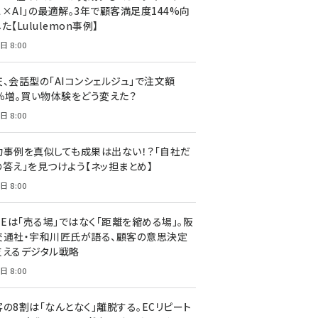
ス×AI」の最適解。3年で顧客満足度144%向
た【Lululemon事例】
日 8:00
天、会話型の「AIコンシェルジュ」で注文額
7％増。買い物体験をどう変えた？
日 8:00
功事例を真似しても成果は出ない！？「自社だ
の答え」を見つけよう【ネッ担まとめ】
日 8:00
NEは「売る場」ではなく「距離を縮める場」。阪
交通社・宇和川匠氏が語る、顧客の意思決定
支えるデジタル戦略
日 8:00
客の8割は「なんとなく」離脱する。ECリピート