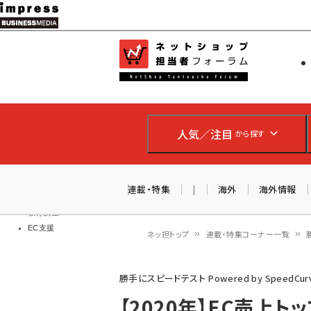
メ
イ
EC担当者
ネットショッ
ン
Web担当者
コ
製品導入
ン
企業IT
ソフト開発
テ
IoT・AI
人気／注目
から探す
ン
DCクラウド
研究・調査
ツ
エネルギー
に
連載・特集
|
海外
海外情報
ドローン
移
教育講座
EC支援
動
ネッ担トップ
連載・特集コーナー一覧
パ
勝手にスピードテスト Powered by SpeedCur
ン
【2020年】EC売上