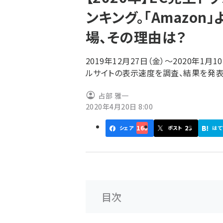
く
ンキング。「Amazon
ず
場、その理由は？
2019年12月27日（金）～2020年1月
ルサイトの表示速度を調査、結果を発表
占部 雅一
2020年4月20日 8:00
166
23
シェア
ポスト
はて
目次