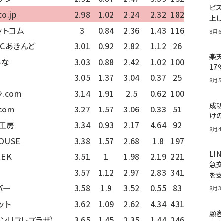
ビ
o.jp
2.98
1.02
2.24
2.32
182
上し
ットコム
3
0.84
2.36
1.43
116
8月6
Cあきんど
3.01
0.92
2.82
1.12
26
楽
あな
3.03
0.88
2.42
1.02
100
1
3.05
1.37
3.04
0.37
25
8月5
.com
3.14
1.91
2.5
0.62
100
成
com
3.27
1.57
3.06
0.33
51
け
工房
3.34
0.93
2.17
4.64
92
8月4
OUSE
3.38
1.57
2.68
1.8
197
LI
EEK
3.51
1
1.98
2.19
221
急
3.57
1.12
2.97
2.83
341
を
バー
3.58
1.9
3.52
0.55
83
8月3
ット
3.62
1.09
2.62
4.34
431
顧
サンリフレプラザ）
3.65
1.45
2.35
1.44
246