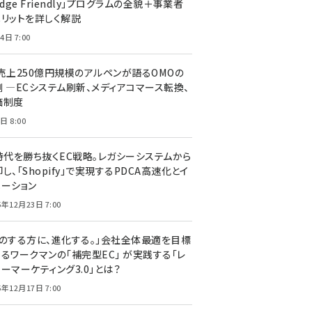
edge Friendly」プログラムの全貌＋事業者
メリットを詳しく解説
4日 7:00
C売上250億円規模のアルペンが語るOMOの
側 ―ECシステム刷新、メディアコマース転換、
価制度
日 8:00
I時代を勝ち抜くEC戦略。レガシーシステムから
し、「Shopify」で実現するPDCA高速化とイ
ベーション
5年12月23日 7:00
声のする方に、進化する。」会社全体最適を目標
するワークマンの「補完型EC」 が実践する「レ
ーマーケティング3.0」とは？
5年12月17日 7:00