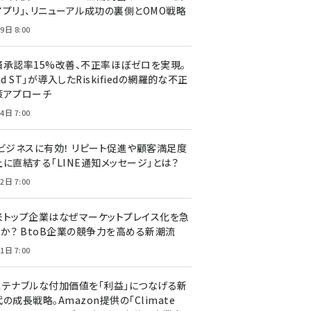
アプリ」、リニューアル成功の裏側とOMO戦略
9日 8:00
済承認率15%改善、不正率ほぼゼロを実現。
nd ST」が導入したRiskifiedの網羅的な不正
策アプローチ
4日 7:00
Cビジネスに有効！ リピート促進や顧客満足度
上に直結する「LINE通知メッセージ」とは？
2日 7:00
米トップ企業はなぜマーケットプレイス化を急
のか？ BtoB企業の競争力を高める新潮流
1日 7:00
ステナブルな付加価値を「利益」につなげる新
の成長戦略。Amazon提供の「Climate