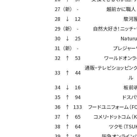
27
（新）
-
越前かに職人
28
↓
12
駿河
29
（新）
-
自然大好き！ニッチ・
30
↓
25
Natur
31
（新）
-
プレジャー
32
↑
53
ワールドオンラ
通販・テレビショッピン
33
↑
44
ル
34
↓
16
板前
35
↑
94
ドスパ
36
↑
133
フードユニフォーム（FOO
37
↑
65
コメリ・ドットコム（KO
38
↑
64
ツクモ（TSU
39
↑
58
阪急オンライン