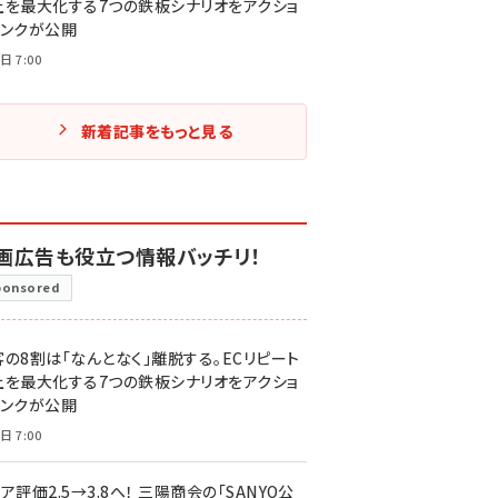
上を最大化する7つの鉄板シナリオをアクショ
リンクが公開
日 7:00
新着記事をもっと見る
画広告も役立つ情報バッチリ！
ponsored
客の8割は「なんとなく」離脱する。ECリピート
上を最大化する7つの鉄板シナリオをアクショ
リンクが公開
日 7:00
ア評価2.5→3.8へ！ 三陽商会の「SANYO公