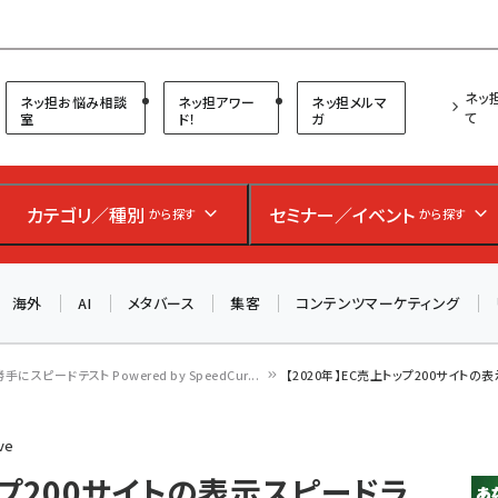
プ担当者フォーラム
ネッ
ネッ担お悩み相談
ネッ担アワー
ネッ担メルマ
て
室
ド！
ガ
お知らせ
AIが買い物を代行する時代に打つべき「次の一手」とは？
カテゴリ／種別
セミナー／イベント
アルペン、オイシックス、元UA責任者が登壇のリアルECセ
から探す
から探す
ミナー（8/26＠東京）【交流会も実施】
海外
AI
メタバース
集客
コンテンツマーケティング
8/26（水）、東京・四谷で開催。登壇者・聴講者と交流できる
交流会も実施します。すべての講演を無料で聴講できます！
勝手にスピードテスト Powered by SpeedCur...
【2020年】EC売上トップ200サイトの
ve
トップ200サイトの表示スピードラ