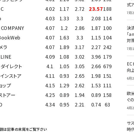
式
IC
4.02
1.17
2.72
23.57
188
7月2
o
4.03
1.33
3.3
2.08
114
 COMPANY
4.07
1.2
2.86
1.87
100
決
「a
ookWeb
4.07
1.63
3.3
1.15
104
対
メラ
4.07
1.89
3.17
2.27
242
7月1
NLINE
4.09
1.08
3.02
3.96
179
E
スダイレクト
4.1
1.05
3.05
2.66
679
向
ラインストア
4.11
0.93
2.65
1.98
151
6月2
ョップ
4.15
1.29
2.62
1.53
111
欧
ストアー
4.25
0.89
1.94
0.89
158
ぐ
D
4.34
0.95
2.21
0.74
63
4月2
サ
時代
説は
記事の末尾
をご覧下さい