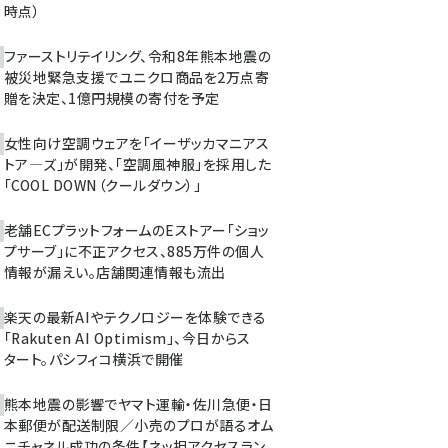
時点）
ファーストリテイリング、令和8年熊本地震の
被災地緊急支援でユニクロ商品を2万点寄
贈を決定、1億円規模の寄付を予定
女性向け空調ウェアを「イーザッカマニアス
トア―ズ」が開発、「空調風神服」を採用した
「COOL DOWN（クールダウン）」
老舗ECプラットフォームのEストアー「ショッ
プサーブ」に不正アクセス、885万件の個人
情報が漏えい。店舗関連情報も流出
楽天の最新AIやテクノロジーを体験できる
「Rakuten AI Optimism」、今日からス
タート。パシフィコ横浜で開催
熊本地震の影響でヤマト運輸・佐川急便・日
本郵便が配送制限／小売のプロが語るオム
ニチャネル成功の条件【ネッ担アクセスラン