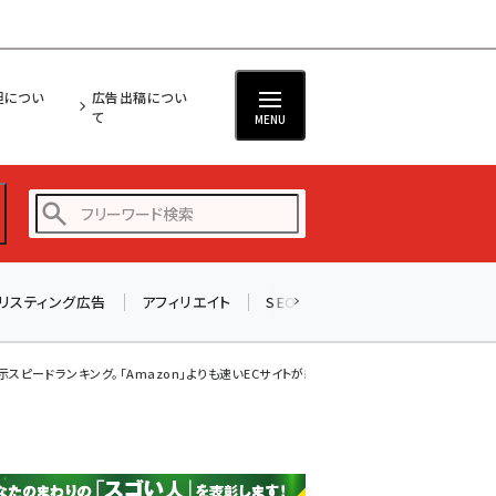
担につい
広告出稿につい
て
MENU
リスティング広告
アフィリエイト
SEO
メール
ソーシャル
amazon (2245)
yahoo (1900)
表示スピードランキング。「Amazon」よりも速いECサイトが続々と登場、その...
楽天 (1871)
ecbeing (1207)
アスクル (1118)