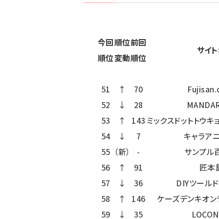
今回
順位
前回
サイト
順位
変動
順位
51
↑
70
Fujisan.
52
↓
28
MANDA
53
↑
143
ミックスドットトウキョウ
54
↓
7
キャラアニ
55
（新）
-
サンプル
56
↑
91
匠本
57
↓
36
DIYツール
58
↑
146
ケーズデンキオン
59
↓
35
LOCO