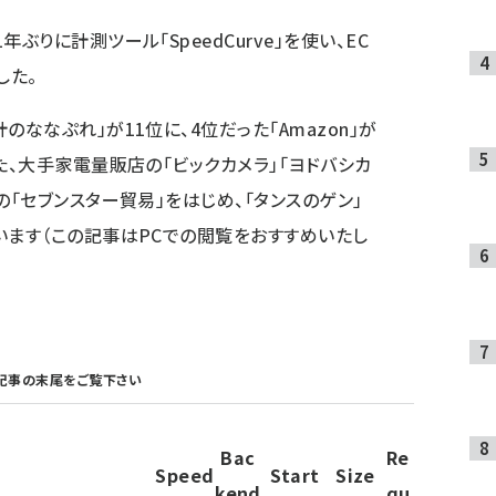
1年ぶりに計測ツール「
SpeedCurve
」を使い、EC
した。
のななぷれ」が11位に、4位だった「Amazon」が
た、大手家電量販店の「ビックカメラ」「ヨドバシカ
の「セブンスター貿易」をはじめ、「タンスのゲン」
います（この記事はPCでの閲覧をおすすめいたし
記事の末尾
をご覧下さい
Bac
Re
Speed
Start
Size
kend
qu