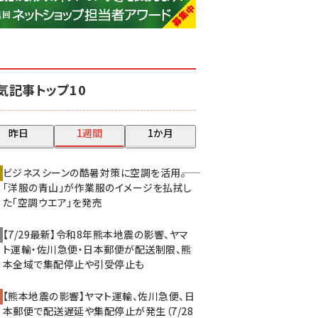
base (1071)
ビィ・フォアード (773)
revico (739)
気記事トップ10
昨日
1週間
1か月
ビジネスシーンの酷暑対策に空調を活用――。
「洋服の青山」が作業服のイメージを払拭し
た「空調ウエア」を発売
【7/29最新】令和8年熊本地震の影響、ヤマ
ト運輸・佐川急便・日本郵便が配送制限、熊
本全域で集配停止や引受停止も
【熊本地震の影響】ヤマト運輸、佐川急便、日
本郵便で配送遅延や集配停止が発生（7/28