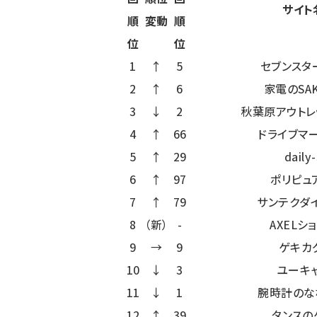
サイト
順
変動
順
位
位
1
↑
5
セブンスタ
2
↑
6
家電のSAK
3
↓
2
秋葉原アウトレ
4
↑
66
ドライブマ
5
↑
29
daily
6
↑
97
ポリピュ
7
↑
79
サンテクダ
8
（新）
-
AXELシ
9
→
9
ゲキカ
10
↓
3
ユーキ
11
↓
1
腕時計のな
12
↑
39
タンスの