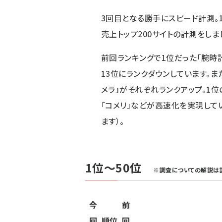
3回目となる勝手にスピード計測。
売上トップ200サイトの計測をしま
前回ランキング
で1位だった「腕時計
13位にランクダウンしています。ま
メラ」がそれぞれランクアップ。1位
「コメリ」などが高速化を実現して
ます）。
1位～50位
※調査についての解説は
今
前
回
順位
回