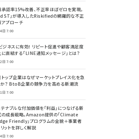
済承認率15%改善、不正率ほぼゼロを実現。
nd ST」が導入したRiskifiedの網羅的な不正
策アプローチ
4日 7:00
Cビジネスに有効！ リピート促進や顧客満足度
上に直結する「LINE通知メッセージ」とは？
2日 7:00
米トップ企業はなぜマーケットプレイス化を急
のか？ BtoB企業の競争力を高める新潮流
1日 7:00
ステナブルな付加価値を「利益」につなげる新
の成長戦略。Amazon提供の「Climate
edge Friendly」プログラムの全貌＋事業者
メリットを詳しく解説
4日 7:00