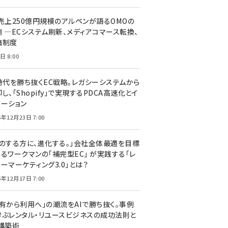
C売上250億円規模のアルペンが語るOMOの
側 ―ECシステム刷新、メディアコマース転換、
価制度
日 8:00
I時代を勝ち抜くEC戦略。レガシーシステムから
し、「Shopify」で実現するPDCA高速化とイ
ベーション
5年12月23日 7:00
声のする方に、進化する。」会社全体最適を目標
するワークマンの「補完型EC」 が実践する「レ
ーマーケティング3.0」とは？
5年12月17日 7:00
所有から利用へ」の潮流をAIで勝ち抜く。事例
学ぶレンタル・リユースビジネスの成功法則と
C構築術