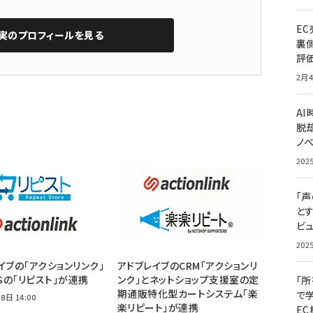
E
実
のプロフィールを見る
裏
評
2月4
A
脱却
ノ
202
「
と
ビュ
202
イブの「アクションリンク」
アドブレイブのCRM「アクションリ
CSの「リピスト」が連携
ンク」とネットショップ支援室の定
「
期通販特化型カートシステム「楽
で
8日 14:00
楽リピート」が連携
E