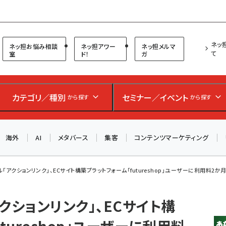
プ担当者フォーラム
ネッ
ネッ担お悩み相談
ネッ担アワー
ネッ担メルマ
て
室
ド！
ガ
カテゴリ／種別
セミナー／イベント
から探す
から探す
海外
AI
メタバース
集客
コンテンツマーケティング
「アクションリンク」、ECサイト構築プラットフォーム「futureshop」ユーザーに利用料2か月無
クションリンク」、ECサイト構