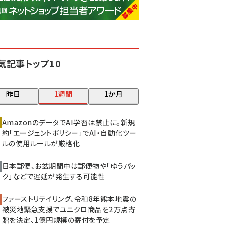
base (1081)
ビィ・フォアード (776)
revico (744)
気記事トップ10
昨日
1週間
1か月
AmazonのデータでAI学習は禁止に。新規
約「エージェントポリシー」でAI・自動化ツー
ルの使用ルールが厳格化
日本郵便、お盆期間中は郵便物や「ゆうパッ
ク」などで遅延が発生する可能性
ファーストリテイリング、令和8年熊本地震の
被災地緊急支援でユニクロ商品を2万点寄
贈を決定、1億円規模の寄付を予定