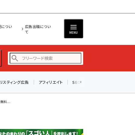
担につい
広告出稿につい
て
MENU
リスティング広告
アフィリエイト
SEO
メール
ソーシャル
amazon (2255)
yahoo (1906)
料...
楽天 (1874)
ecbeing (1210)
アスクル (1122)