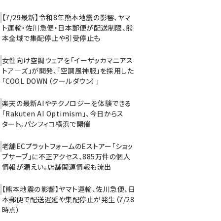
【7/29最新】令和8年熊本地震の影響、ヤマ
ト運輸・佐川急便・日本郵便が配送制限、熊
本全域で集配停止や引受停止も
女性向け空調ウェアを「イーザッカマニアス
トア―ズ」が開発、「空調風神服」を採用した
「COOL DOWN（クールダウン）」
楽天の最新AIやテクノロジーを体験できる
「Rakuten AI Optimism」、今日からス
タート。パシフィコ横浜で開催
老舗ECプラットフォームのEストアー「ショッ
プサーブ」に不正アクセス、885万件の個人
情報が漏えい。店舗関連情報も流出
【熊本地震の影響】ヤマト運輸、佐川急便、日
本郵便で配送遅延や集配停止が発生（7/28
時点）