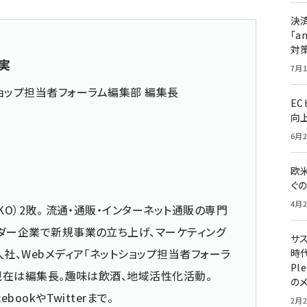
決
「a
対
実
7月1
ョップ担当者フォーラム編集部 編集長
E
向
6月2
欧
ぐ
4月2
KO）2敗。 流通・通販・インターネット通販の専門
ダー企業で新規事業の立ち上げ、マーケティング
サ
社、Webメディア「ネットショップ担当者フォーラ
時代
Pl
 現在は編集長。趣味は飲酒、地域活性化活動。
の
cebook
や
Twitter
まで。
2月2