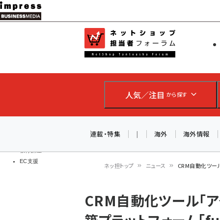
メ
イ
EC担当者
ネットショッ
ン
Web担当者
コ
製品導入
ン
企業IT
ソフト開発
テ
IoT・AI
人気／注目
から探す
ン
DCクラウド
研究・調査
ツ
エネルギー
に
連載・特集
|
海外
海外情報
ドローン
移
教育講座
EC支援
動
ネッ担トップ
ニュース
CRM自動化ツール
パ
CRM自動化ツール「ア
ン