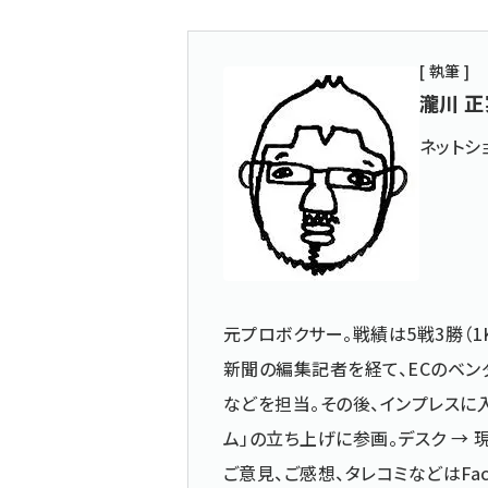
[ 執筆 ]
瀧川 正
ネットシ
元プロボクサー。戦績は5戦3勝（1
新聞の編集記者を経て、ECのベン
などを担当。その後、インプレスに入
ム」の立ち上げに参画。デスク →
ご意見、ご感想、タレコミなどは
Fa