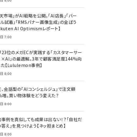
日 8:00
天市場」がAI戦略を公開。「AI店長」「バー
ャル試着」「RMSバナー画像生成」の全ぼう
akuten AI Optimismレポート】
日 7:00
界23位のメガECが実践する「カスタマーサー
ス×AI」の最適解。3年で顧客満足度144%向
た【Lululemon事例】
日 8:00
天、会話型の「AIコンシェルジュ」で注文額
7％増。買い物体験をどう変えた？
日 8:00
功事例を真似しても成果は出ない！？「自社だ
の答え」を見つけよう【ネッ担まとめ】
日 8:00