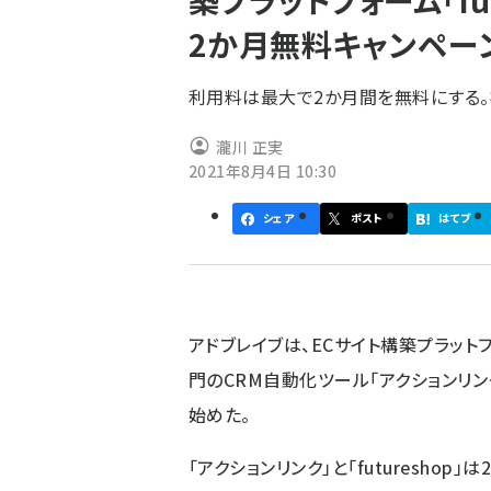
築プラットフォーム「fu
く
2か月無料キャンペー
ず
利用料は最大で2か月間を無料にする
瀧川 正実
2021年8月4日 10:30
シェア
ポスト
はてブ
アドブレイブは、ECサイト構築プラットフォ
門のCRM自動化ツール「アクションリ
始めた。
「アクションリンク」と「futureshop」