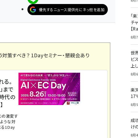
8月7
優先するニュース提供元にネッ担を追加
「楽
チ
【R
8月7
世
う対策すべき？ 1Dayセミナー・懇親会あり
ビ
上し
8月6
れる。
」まで
楽
ス時代の
1
】
8月5
。この激変す
成
のような対
け
る1Day
8月4