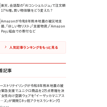
楽天、会話型の「AIコンシェルジュ」で注文額
17％増。買い物体験をどう変えた？
Amazonが令和8年熊本地震の被災地支
援、「ほしい物リスト」「支援物資」「Amazon
Pay」経由での寄付など
人気記事ランキングをもっと見る
着記事
ァーストリテイリングが令和8年熊本地震の被
地緊急支援でユニクロ商品を2万点寄贈を決
／女性向け空調ウェアを「イーザッカマニアス
ア―ズ」が開発【ネッ担アクセスランキング】