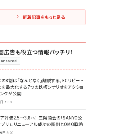
新着記事をもっと見る
画広告も役立つ情報バッチリ！
ponsored
客の8割は「なんとなく」離脱する。ECリピート
上を最大化する7つの鉄板シナリオをアクショ
リンクが公開
日 7:00
ア評価2.5→3.8へ！ 三陽商会の「SANYO公
アプリ」、リニューアル成功の裏側とOMO戦略
9日 8:00