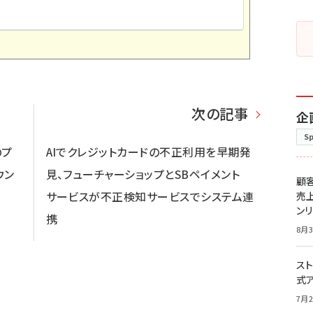
次の記事
企
S
のプ
AIでクレジットカードの不正利用を早期発
ウン
見、フューチャーショップとSBペイメント
顧
サービスが不正検知サービスでシステム連
売
ン
携
8月3
スト
式
7月2