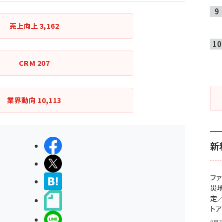
売上向上
3,162
CRM
207
業界動向
10,113
新
シェアする
ポストする
フ
>ブクマする
災
定
noteで書く
ト
LINEで送る