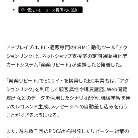
優先するニュース提供元に追加
revico (746)
アドブレイブは、EC・通販専門のCRM自動化ツール「アク
ションリンク」と、ネットショップ支援室の定期通販特化型
カートシステム「楽楽リピート」が連携したと発表した。
「楽楽リピート」でECサイトを構築したEC事業者は、「アク
ションリンク」を利用して顧客属性や購買履歴、Web閲覧
履歴などのデータを活用したシナリオ配信、機械学習を用
いたレコメンド生成、メッセージへの自動差し込みを行う
ことができるようになる。
また、過去数千回のPDCAから開発したリピーター対策の