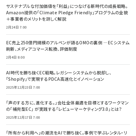
サステナブルな付加価値を「利益」につなげる新時代の成長戦略。
Amazon提供の「Climate Pledge Friendly」プログラムの全貌
＋事業者のメリットを詳しく解説
2月24日 7:00
EC売上250億円規模のアルペンが語るOMOの裏側 ―ECシステム
刷新、メディアコマース転換、評価制度
2月4日 8:00
AI時代を勝ち抜くEC戦略。レガシーシステムから脱却し、
「Shopify」で実現するPDCA高速化とイノベーション
2025年12月23日 7:00
「声のする方に、進化する。」会社全体最適を目標とするワークマン
の「補完型EC」 が実践する「レビューマーケティング3.0」とは？
2025年12月17日 7:00
「所有から利用へ」の潮流をAIで勝ち抜く。事例で学ぶレンタル・リ