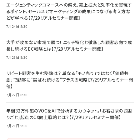
エージェンティックコマースへの備え、売上拡大と効率化を実現す
るポイント、セールスとマーケティングの成果につなげる考え方な
どが学べる【7/29リアルセミナー開催】
7月24日 8:30
大手が攻めない市場で勝つ！ ニッチ特化と徹底した顧客志向で成
長し続けるEC戦略とは【7/29リアルセミナー開催】
7月23日 8:30
リピート顧客を生む秘訣は？ 単なる「モノ売り」ではなく「価値共
創」で顧客に“選ばれ続ける”プラスの戦略【7/29リアルセミナー開
催】
7月22日 8:30
年間32万件超のVOCをAIで分析するカウネット。「お客さまのお困
りごと」起点のCX向上戦略とは？【7/29リアルセミナー開催】
7月21日 9:00