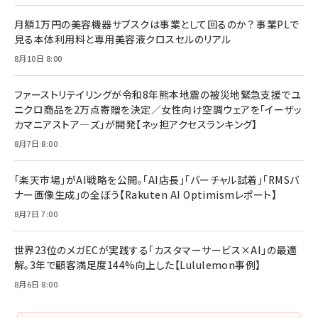
る時代の成長戦略
￥3,190
ママ投資家が育休中に１億貯めた株式投資
月額1万円の美容機器サブスクは事業として回るのか？ 事業PLで
￥2,420
￥1,870
見る本体利用料と専用美容液クロスセルのリアル
フィードバック経営 「沈黙の組織」から「高め合う
8月10日 8:00
マーケティングの真実 P&G・グリコで学んだ失敗
組織」へ
と成長の法則
組織の成果を最大化する ルールのデザイン
￥3,080
￥2,200
ファーストリテイリングが令和8年熊本地震の被災地緊急支援でユ
￥1,980
ニクロ商品を2万点寄贈を決定／女性向け空調ウェアを「イーザッ
カマニアストア―ズ」が開発【ネッ担アクセスランキング】
Amazonランキングをもっと見る
Amazonランキングをもっと見る
8月7日 8:00
Amazonランキングをもっと見る
「楽天市場」がAI戦略を公開。「AI店長」「バーチャル試着」「RMSバ
ナー画像生成」の全ぼう【Rakuten AI Optimismレポート】
8月7日 7:00
世界23位のメガECが実践する「カスタマーサービス×AI」の最適
解。3年で顧客満足度144%向上した【Lululemon事例】
8月6日 8:00