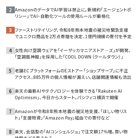
AmazonのデータでAI学習は禁止に。新規約「エージェントポ
リシー」でAI・自動化ツールの使用ルールが厳格化
ファーストリテイリング、令和8年熊本地震の被災地緊急支援
でユニクロ商品を2万点寄贈を決定、1億円規模の寄付を予定
女性向け空調ウェアを「イーザッカマニアストア―ズ」が開発、
「空調風神服」を採用した「COOL DOWN（クールダウン）」
老舗ECプラットフォームのEストアー「ショップサーブ」に不正
アクセス、885万件の個人情報が漏えい。店舗関連情報も流出
楽天の最新AIやテクノロジーを体験できる「Rakuten AI
Optimism」、今日からスタート。パシフィコ横浜で開催
Amazonが令和8年熊本地震の被災地支援、「ほしい物リス
ト」「支援物資」「Amazon Pay」経由での寄付など
楽天、会話型の「AIコンシェルジュ」で注文額17％増。買い物
体験をどう変えた？