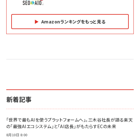
Amazonランキングをもっと見る
Amazon マーケティング・セールス全般関連書籍 の
Amazon ビジネス・経済関連書籍 の売れ筋ランキン
Amazon 経営戦略関連書籍 の売れ筋ランキング
売れ筋ランキング
グ
更新日時：2026/06/26 19:05
更新日時：2026/06/26 19:05
更新日時：2026/06/26 19:05
2億円を売り上げたプロが教える note×AI 最強の
anan(アンアン)2026/07/01号 No.2501[魅せる
ベインキャピタル 企業価値向上力の秘密
副業
カラダ2026／宮舘涼太]
￥2,640
￥1,870
￥880
イシューからはじめよ［改訂版］――知的生産の「シンプ
小さな会社は戦略が9割
anan(アンアン)2026/06/24号 No.2500増刊
ルな本質」
スペシャルエディション[王道エンタメの矜持／
￥1,980
新着記事
BTS]
￥2,200
￥1,100
ドリルを売るには穴を売れ
経営メモ 16年の起業家人生で得た知見
「世界で最もAIを使うプラットフォームへ」。三木谷社長が語る楽天
anan(アンアン)2026/07/08号 No.2502[2026
￥1,815
￥2,750
の「最強AIエコシステム」と「AI店長」がもたらすECの未来
年後半、あなたの恋と運命／山田涼介]
￥880
8月10日 8:00
Brand Shift(ブランド・シフト): 「信頼」で選ばれ
影響力の武器［新版］：人を動かす七つの原理