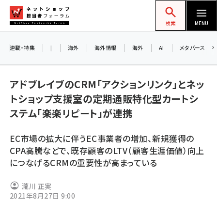
メ
ネットショップ担当者フォーラム
イ
検索
MENU
ン
コ
連載・特集
|
海外
海外情報
海外
AI
メタバース
ン
テ
アドブレイブのCRM「アクションリンク」とネッ
ン
トショップ支援室の定期通販特化型カートシ
ツ
amazon (2260)
ステム「楽楽リピート」が連携
に
yahoo (1910)
移
8
EC市場の拡大に伴うEC事業者の増加、新規獲得の
動
楽天 (1878)
CPA高騰などで、既存顧客のLTV（顧客生涯価値）向上
につなげるCRMの重要性が高まっている
ecbeing (1213)
アスクル (1126)
瀧川 正実
2021年8月27日 9:00
base (1085)
ビィ・フォアード (786)