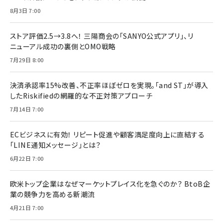
8月3日 7:00
ストア評価2.5→3.8へ！ 三陽商会の「SANYO公式アプリ」、リ
ニューアル成功の裏側とOMO戦略
7月29日 8:00
決済承認率15%改善、不正率ほぼゼロを実現。「and ST」が導入
したRiskifiedの網羅的な不正対策アプローチ
7月14日 7:00
ECビジネスに有効！ リピート促進や顧客満足度向上に直結する
「LINE通知メッセージ」とは？
6月22日 7:00
欧米トップ企業はなぜマーケットプレイス化を急ぐのか？ BtoB企
業の競争力を高める新潮流
4月21日 7:00