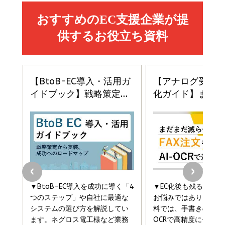
副業
カラダ2026／宮舘涼太]
￥2,640
￥1,870
￥880
イシューからはじめよ［改訂版］――知的生産の「シンプ
小さな会社は戦略が9割
anan(アンアン)2026/06/24号 No.2500増刊
ルな本質」
スペシャルエディション[王道エンタメの矜持／
￥1,980
BTS]
￥2,200
￥1,100
ドリルを売るには穴を売れ
経営メモ 16年の起業家人生で得た知見
anan(アンアン)2026/07/08号 No.2502[2026
￥1,815
￥2,750
年後半、あなたの恋と運命／山田涼介]
￥880
Brand Shift(ブランド・シフト): 「信頼」で選ばれ
影響力の武器［新版］：人を動かす七つの原理
る時代の成長戦略
￥3,190
ママ投資家が育休中に１億貯めた株式投資
￥2,420
￥1,870
フィードバック経営 「沈黙の組織」から「高め合う
マーケティングの真実 P&G・グリコで学んだ失敗
組織」へ
と成長の法則
組織の成果を最大化する ルールのデザイン
￥3,080
￥2,200
￥1,980
Amazonランキングをもっと見る
Amazonランキングをもっと見る