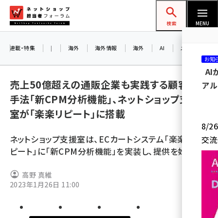
メ
ネットショップ担当者フォーラム
イ
検索
MENU
ン
コ
連載・特集
|
海外
海外情報
海外
AI
メタバース
お知
ン
A
テ
売上50億超えの通販企業も実践する顧客分析
アル
ン
手法「新CPM分析機能」、ネットショップ支援
ツ
amazon (2249)
室が「楽楽リピート」に搭載
に
8/
yahoo (1901)
移
ネットショップ支援室は、ECカートシステム「楽楽リ
交流
動
楽天 (1871)
ピート」に「新CPM分析機能」を実装し、提供を始めた
ecbeing (1207)
高野 真維
アスクル (1119)
2023年1月26日 11:00
base (1077)
ビィ・フォアード (773)