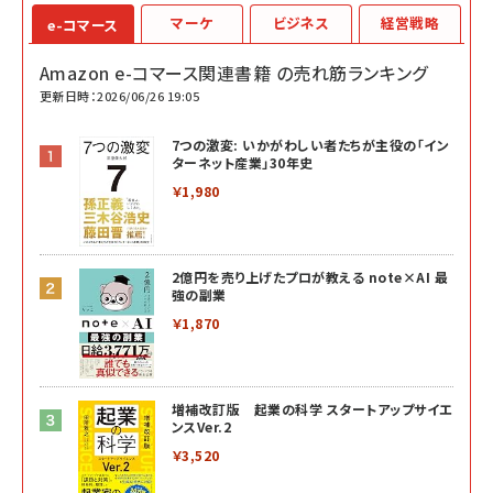
マーケ
ビジネス
経営戦略
e-コマース
Amazon e-コマース関連書籍 の売れ筋ランキング
更新日時：2026/06/26 19:05
7つの激変: いかがわしい者たちが主役の「イン
ターネット産業」30年史
￥1,980
2億円を売り上げたプロが教える note×AI 最
強の副業
￥1,870
増補改訂版 起業の科学 スタートアップサイエ
ンスVer.2
￥3,520