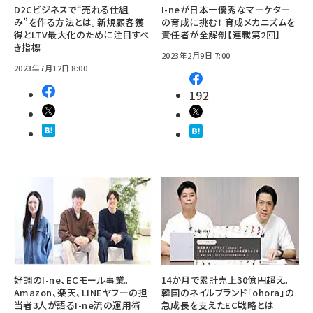
D2Cビジネスで“売れる仕組
I-neが日本一優秀なマーケター
み”を作る方法とは。新規顧客獲
の育成に挑む！ 育成メカニズムを
得とLTV最大化のために注目すべ
責任者が全解剖【連載第2回】
き指標
2023年2月9日 7:00
2023年7月12日 8:00
192
好調のI-ne、ECモール事業。
14か月で累計売上30億円超え。
Amazon、楽天、LINEヤフーの担
韓国のネイルブランド「ohora」の
当者3人が語るI-ne流の運用術
急成長を支えたEC戦略とは