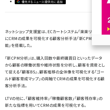
優先するニュース提供元に追加
revico (740)
​ネットショップ支援室は、ECカートシステム「楽楽リピート」
にCRMの成果を可視化する顧客分析手法「新CPM分析機
能」を搭載した。
参加
「新CPM分析」は、購入回数や最終購買日といったデータ
から顧客の稼働状態や維持状態を分析し、顧客を資産とし
て捉える「顧客BS」、顧客推移の全体像を可視化する「ゴー
ルド顧客育成マップ」の両軸でCRMの成果を可視化する顧
客分析手法。
LTVの他に、「顧客維持率」「稼働顧客数」「顧客残存率」の
新たな指標を用いてCRMの成果を可視化する。