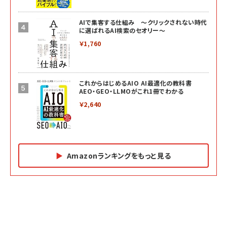
AIで集客する仕組み ～クリックされない時代
に選ばれるAI検索のセオリー～
￥1,760
これからはじめるAIO AI最適化の教科書
AEO・GEO・LLMOがこれ1冊でわかる
￥2,640
Amazonランキングをもっと見る
Amazon マーケティング・セールス全般関連書籍 の
Amazon ビジネス・経済関連書籍 の売れ筋ランキン
Amazon 経営戦略関連書籍 の売れ筋ランキング
売れ筋ランキング
グ
更新日時：2026/06/26 19:05
更新日時：2026/06/26 19:05
更新日時：2026/06/26 19:05
2億円を売り上げたプロが教える note×AI 最強の
anan(アンアン)2026/07/01号 No.2501[魅せる
ベインキャピタル 企業価値向上力の秘密