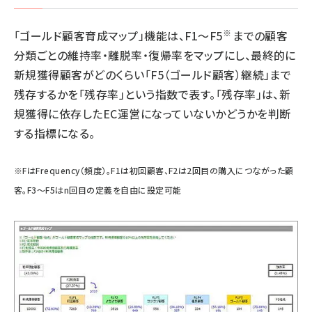
※
「ゴールド顧客育成マップ」機能は、F1～F5
までの顧客
分類ごとの維持率・離脱率・復帰率をマップにし、最終的に
新規獲得顧客がどのくらい「F5（ゴールド顧客）継続」まで
残存するかを「残存率」という指数で表す。「残存率」は、新
規獲得に依存したEC運営になっていないかどうかを判断
する指標になる。
※FはFrequency（頻度）。F1は初回顧客、F2は2回目の購入につながった顧
客。F3～F5はn回目の定義を自由に設定可能