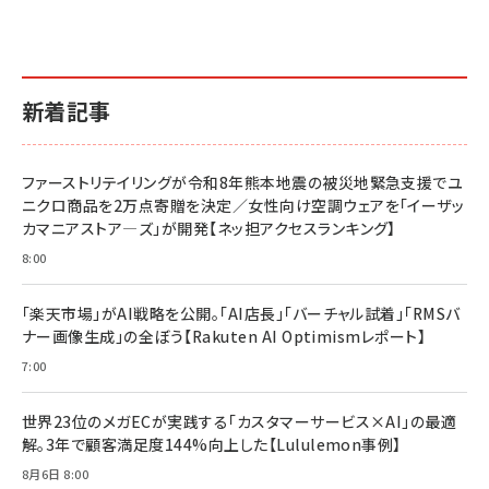
新着記事
ファーストリテイリングが令和8年熊本地震の被災地緊急支援でユ
ニクロ商品を2万点寄贈を決定／女性向け空調ウェアを「イーザッ
カマニアストア―ズ」が開発【ネッ担アクセスランキング】
8:00
「楽天市場」がAI戦略を公開。「AI店長」「バーチャル試着」「RMSバ
ナー画像生成」の全ぼう【Rakuten AI Optimismレポート】
7:00
世界23位のメガECが実践する「カスタマーサービス×AI」の最適
解。3年で顧客満足度144%向上した【Lululemon事例】
8月6日 8:00