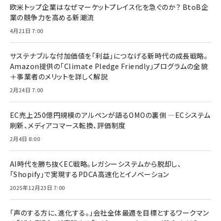
欧米トップ企業はなぜマーケットプレイス化を急ぐのか？ BtoB企
業の競争力を高める新潮流
4月21日 7:00
サステナブルな付加価値を「利益」につなげる新時代の成長戦略。
Amazon提供の「Climate Pledge Friendly」プログラムの全貌
＋事業者のメリットを詳しく解説
2月24日 7:00
EC売上250億円規模のアルペンが語るOMOの裏側 ―ECシステム
刷新、メディアコマース転換、評価制度
2月4日 8:00
AI時代を勝ち抜くEC戦略。レガシーシステムから脱却し、
「Shopify」で実現するPDCA高速化とイノベーション
2025年12月23日 7:00
「声のする方に、進化する。」会社全体最適を目標とするワークマン