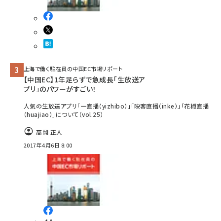
上海で働く駐在員の中国EC市場リポート
【中国EC】1年足らずで急成長「生放送ア
プリ」のパワーがすごい！
人気の生放送アプリ「一直播（yizhibo）」「映客直播（inke）」「花椒直播
（huajiao）」について（vol.25）
高岡 正人
2017年4月6日 8:00