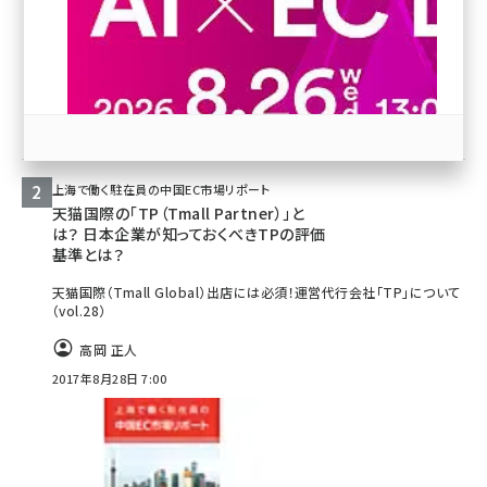
revico (744)
上海で働く駐在員の中国EC市場リポート
天猫国際の「TP（Tmall Partner）」と
は？ 日本企業が知っておくべきTPの評価
参加登録はこちら↑
基準とは？
天猫国際（Tmall Global）出店には必須！運営代行会社「TP」について
（vol.28）
高岡 正人
2017年8月28日 7:00