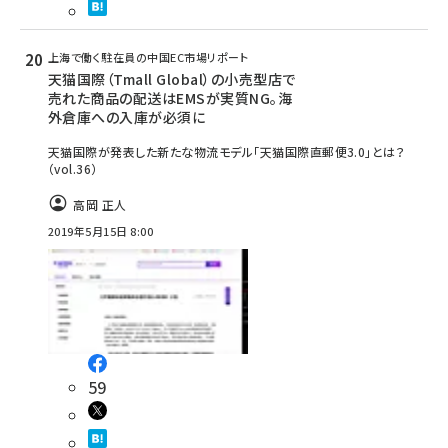
上海で働く駐在員の中国EC市場リポート
天猫国際（Tmall Global）の小売型店で
売れた商品の配送はEMSが実質NG。海
外倉庫への入庫が必須に
天猫国際が発表した新たな物流モデル「天猫国際直郵便3.0」とは？
（vol.36）
高岡 正人
2019年5月15日 8:00
59