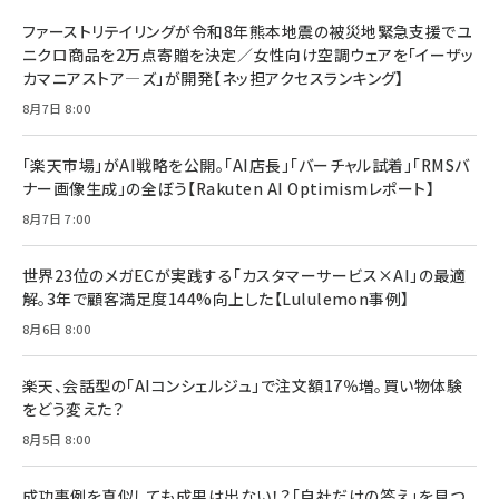
ファーストリテイリングが令和8年熊本地震の被災地緊急支援でユ
ニクロ商品を2万点寄贈を決定／女性向け空調ウェアを「イーザッ
カマニアストア―ズ」が開発【ネッ担アクセスランキング】
8月7日 8:00
「楽天市場」がAI戦略を公開。「AI店長」「バーチャル試着」「RMSバ
ナー画像生成」の全ぼう【Rakuten AI Optimismレポート】
8月7日 7:00
世界23位のメガECが実践する「カスタマーサービス×AI」の最適
解。3年で顧客満足度144%向上した【Lululemon事例】
8月6日 8:00
楽天、会話型の「AIコンシェルジュ」で注文額17％増。買い物体験
をどう変えた？
8月5日 8:00
成功事例を真似しても成果は出ない！？「自社だけの答え」を見つ