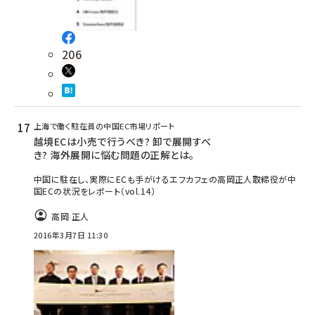
206
上海で働く駐在員の中国EC市場リポート
越境ECは小売で行うべき? 卸で展開すべ
き? 海外展開に悩む問題の正解とは。
中国に駐在し、実際にECも手がけるエフカフェの高岡正人取締役が中
国ECの状況をレポート（vol.14）
高岡 正人
2016年3月7日 11:30