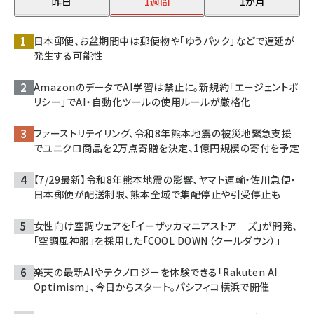
昨日
1週間
1か月
日本郵便、お盆期間中は郵便物や「ゆうパック」などで遅延が
発生する可能性
AmazonのデータでAI学習は禁止に。新規約「エージェントポ
リシー」でAI・自動化ツールの使用ルールが厳格化
ファーストリテイリング、令和8年熊本地震の被災地緊急支援
でユニクロ商品を2万点寄贈を決定、1億円規模の寄付を予定
【7/29最新】令和8年熊本地震の影響、ヤマト運輸・佐川急便・
日本郵便が配送制限、熊本全域で集配停止や引受停止も
女性向け空調ウェアを「イーザッカマニアストア―ズ」が開発、
「空調風神服」を採用した「COOL DOWN（クールダウン）」
楽天の最新AIやテクノロジーを体験できる「Rakuten AI
Optimism」、今日からスタート。パシフィコ横浜で開催