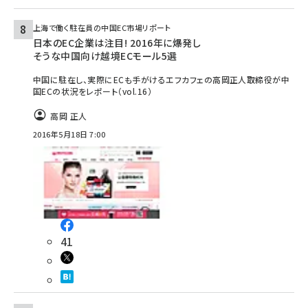
上海で働く駐在員の中国EC市場リポート
日本のEC企業は注目! 2016年に爆発し
そうな中国向け越境ECモール5選
中国に駐在し、実際にECも手がけるエフカフェの高岡正人取締役が中
国ECの状況をレポート（vol.16）
高岡 正人
2016年5月18日 7:00
41