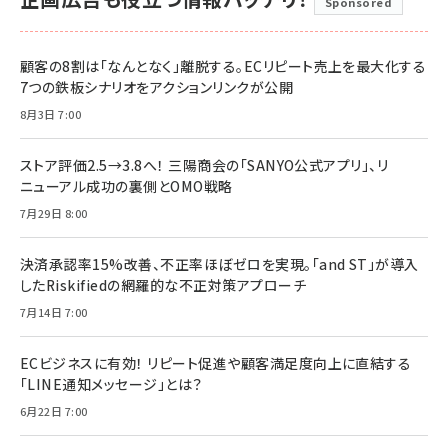
Sponsored
顧客の8割は「なんとなく」離脱する。ECリピート売上を最大化する
7つの鉄板シナリオをアクションリンクが公開
8月3日 7:00
ストア評価2.5→3.8へ！ 三陽商会の「SANYO公式アプリ」、リ
ニューアル成功の裏側とOMO戦略
7月29日 8:00
決済承認率15%改善、不正率ほぼゼロを実現。「and ST」が導入
したRiskifiedの網羅的な不正対策アプローチ
7月14日 7:00
ECビジネスに有効！ リピート促進や顧客満足度向上に直結する
「LINE通知メッセージ」とは？
6月22日 7:00