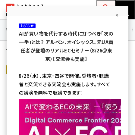
メ
ネットショップ担当者フォーラム
イ
検索
MENU
ン
お知らせ
コ
連載・特集
|
海外
海外情報
海外
AI
メタバース
AIが買い物を代行する時代に打つべき「次の
ン
一手」とは？ アルペン、オイシックス、元UA責
テ
高岡 正人 の記事（人気順）
任者が登壇のリアルECセミナー（8/26＠東
ン
京）【交流会も実施】
ツ
amazon (2258)
上海で働く駐在員の中国EC市場リポート
に
8/26（水）、東京・四谷で開催。登壇者・聴講
中国EC第2位の「京東商城（JD.com）」と
yahoo (1907)
移
は？ その素顔と今後の戦略を探る
者と交流できる交流会も実施します。すべて
動
楽天 (1874)
テンセントグループの一員で、中国ECで天猫（Tmall）に次ぐシェアを持
の講演を無料で聴講できます！
つJD.com（ジンドン）とは？（vol.32）
ecbeing (1211)
高岡 正人
アスクル (1122)
2018年4月4日 8:00
base (1083)
ビィ・フォアード (777)