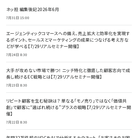
ネッ担 編集後記2026年6月
7月31日 15:00
エージェンティックコマースへの備え、売上拡大と効率化を実現す
るポイント、セールスとマーケティングの成果につなげる考え方な
どが学べる【7/29リアルセミナー開催】
7月24日 8:30
大手が攻めない市場で勝つ！ ニッチ特化と徹底した顧客志向で成
長し続けるEC戦略とは【7/29リアルセミナー開催】
7月23日 8:30
リピート顧客を生む秘訣は？ 単なる「モノ売り」ではなく「価値共
創」で顧客に“選ばれ続ける”プラスの戦略【7/29リアルセミナー開
催】
7月22日 8:30
年間32万件超のVOCをAIで分析するカウネット。「お客さまのお困