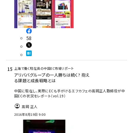
58
上海で働く駐在員の中国EC市場リポート
アリババグループの一人勝ちは続く? 抱え
る課題と成長戦略とは
中国に駐在し、実際にECも手がけるエフカフェの高岡正人取締役が中
国ECの状況をレポート（vol.19）
高岡 正人
2016年8月19日 9:00