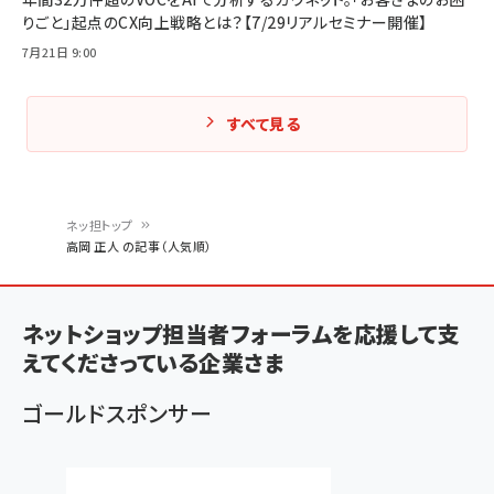
りごと」起点のCX向上戦略とは？【7/29リアルセミナー開催】
7月21日 9:00
すべて見る
ネッ担トップ
高岡 正人 の記事（人気順）
パ
ン
ネットショップ担当者フォーラムを応援して支
く
えてくださっている企業さま
ず
ゴールドスポンサー