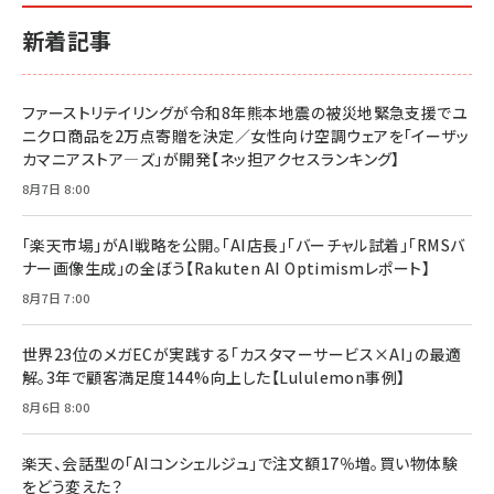
小さな会社は戦略が9割
anan(アンアン)2026/06/24号 No.2500増刊
ルな本質」
スペシャルエディション[王道エンタメの矜持／
￥1,980
新着記事
BTS]
￥2,200
￥1,100
ドリルを売るには穴を売れ
経営メモ 16年の起業家人生で得た知見
ファーストリテイリングが令和8年熊本地震の被災地緊急支援でユ
anan(アンアン)2026/07/08号 No.2502[2026
￥1,815
￥2,750
ニクロ商品を2万点寄贈を決定／女性向け空調ウェアを「イーザッ
年後半、あなたの恋と運命／山田涼介]
カマニアストア―ズ」が開発【ネッ担アクセスランキング】
￥880
Brand Shift(ブランド・シフト): 「信頼」で選ばれ
影響力の武器［新版］：人を動かす七つの原理
8月7日 8:00
る時代の成長戦略
￥3,190
ママ投資家が育休中に１億貯めた株式投資
￥2,420
￥1,870
「楽天市場」がAI戦略を公開。「AI店長」「バーチャル試着」「RMSバ
ナー画像生成」の全ぼう【Rakuten AI Optimismレポート】
フィードバック経営 「沈黙の組織」から「高め合う
マーケティングの真実 P&G・グリコで学んだ失敗
組織」へ
と成長の法則
8月7日 7:00
組織の成果を最大化する ルールのデザイン
￥3,080
￥2,200
￥1,980
世界23位のメガECが実践する「カスタマーサービス×AI」の最適
解。3年で顧客満足度144%向上した【Lululemon事例】
Amazonランキングをもっと見る
Amazonランキングをもっと見る
8月6日 8:00
Amazonランキングをもっと見る
楽天、会話型の「AIコンシェルジュ」で注文額17％増。買い物体験
をどう変えた？