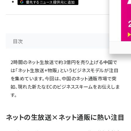
優先するニュース提供元に追加
revico (744)
目次
参加
2時間のネット生放送で約3億円を売り上げる――中国で
は「ネット生放送+物販」というビジネスモデルが注目
を集めています。今回は、中国のネット通販市場で突
如、現れた新たなECのビジネススキームをお伝えしま
す。
ネットの生放送×ネット通販に熱い注目