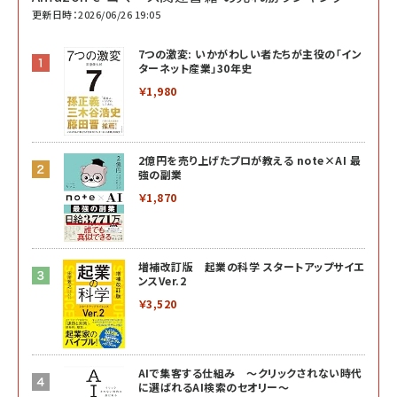
更新日時：2026/06/26 19:05
7つの激変: いかがわしい者たちが主役の「イン
ターネット産業」30年史
￥1,980
2億円を売り上げたプロが教える note×AI 最
強の副業
￥1,870
増補改訂版 起業の科学 スタートアップサイエ
ンスVer.2
￥3,520
AIで集客する仕組み ～クリックされない時代
に選ばれるAI検索のセオリー～