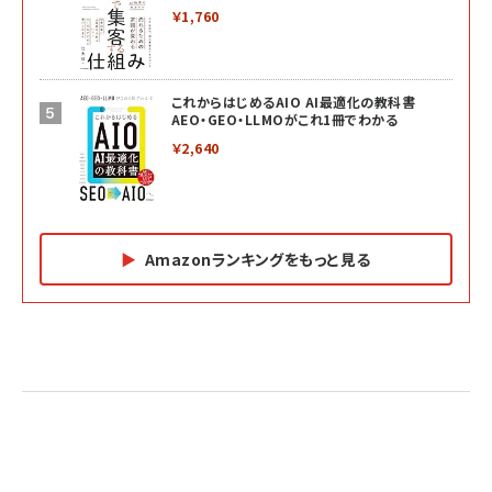
￥1,760
これからはじめるAIO AI最適化の教科書
AEO・GEO・LLMOがこれ1冊でわかる
￥2,640
Amazonランキングをもっと見る
Amazon マーケティング・セールス全般関連書籍 の
Amazon ビジネス・経済関連書籍 の売れ筋ランキン
Amazon 経営戦略関連書籍 の売れ筋ランキング
売れ筋ランキング
グ
更新日時：2026/06/26 19:05
更新日時：2026/06/26 19:05
更新日時：2026/06/26 19:05
2億円を売り上げたプロが教える note×AI 最強の
anan(アンアン)2026/07/01号 No.2501[魅せる
ベインキャピタル 企業価値向上力の秘密
副業
カラダ2026／宮舘涼太]
￥2,640
￥1,870
￥880
イシューからはじめよ［改訂版］――知的生産の「シンプ