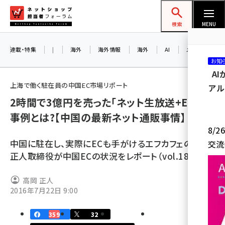
メ
ネットショップ担当者フォーラム
イ
検索
MENU
ン
コ
連載・特集
|
海外
海外情報
海外
AI
メタバース
お知
ン
A
テ
上海で働く駐在員の中国EC市場リポート
アル
ン
2時間で3億円を売った｢ネット生放送+EC｣の
ツ
amazon (2259)
事例とは?【中国の最新ネット通販事情】
に
8/
yahoo (1908)
移
中国に駐在し、実際にECも手がけるエフカフェの高岡
交流
動
楽天 (1876)
正人取締役が中国ECの状況をレポート（vol.18）
ecbeing (1211)
高岡 正人
アスクル (1122)
2016年7月22日 9:00
base (1083)
359
32
ビィ・フォアード (781)