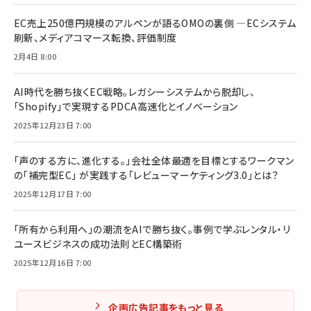
EC売上250億円規模のアルペンが語るOMOの裏側 ―ECシステム
刷新、メディアコマース転換、評価制度
2月4日 8:00
AI時代を勝ち抜くEC戦略。レガシーシステムから脱却し、
「Shopify」で実現するPDCA高速化とイノベーション
2025年12月23日 7:00
「声のする方に、進化する。」会社全体最適を目標とするワークマン
の「補完型EC」 が実践する「レビューマーケティング3.0」とは？
2025年12月17日 7:00
「所有から利用へ」の潮流をAIで勝ち抜く。事例で学ぶレンタル・リ
ユースビジネスの成功法則とEC構築術
2025年12月16日 7:00
企画広告記事をもっと見る