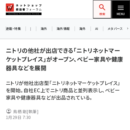
メ
ネットショップ担当者フォーラム
イ
検索
MENU
ン
コ
連載・特集
|
海外
海外情報
海外
AI
メタバース
お知ら
ン
AI
テ
アル
ニトリの他社が出店できる「ニトリネットマー
ン
ケットプレイス」がオープン、ベビー家具や健康
ツ
amazon (2249)
器具などを展開
に
8/
yahoo (1901)
移
ニトリが他社出店型「ニトリネットマーケットプレイス」
交流
動
楽天 (1871)
を開始。自社EC上でニトリ商品と並列表示し、ベビー
家具や健康器具などが出品されている。
ecbeing (1207)
アスクル (1119)
鳥栖 剛
[執筆]
1月29日 7:30
base (1077)
ビィ・フォアード (773)