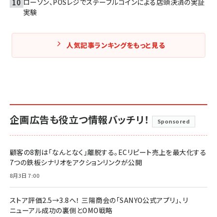
ローソン、POSレジでステーブルコインによる店頭決済の実証
実験
人気記事ランキングをもっと見る
企画広告も役立つ情報バッチリ！
Sponsored
顧客の8割は「なんとなく」離脱する。ECリピート売上を最大化する
7つの鉄板シナリオをアクションリンクが公開
8月3日 7:00
ストア評価2.5→3.8へ！ 三陽商会の「SANYO公式アプリ」、リ
ニューアル成功の裏側とOMO戦略