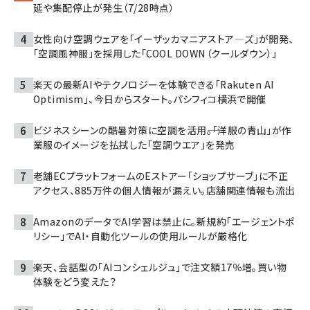
延や集配停止が発生（7/28時点）
女性向け空調ウェアを「イーザッカマニアストア―ズ」が開発、
「空調風神服」を採用した「COOL DOWN（クールダウン）」
楽天の最新AIやテクノロジーを体験できる「Rakuten AI
Optimism」、今日からスタート。パシフィコ横浜で開催
ビジネスシーンの酷暑対策に空調を活用――。「洋服の青山」が作
業服のイメージを払拭した「空調ウエア」を発売
老舗ECプラットフォームのEストアー「ショップサーブ」に不正
アクセス、885万件の個人情報が漏えい。店舗関連情報も流出
AmazonのデータでAI学習は禁止に。新規約「エージェントポ
リシー」でAI・自動化ツールの使用ルールが厳格化
楽天、会話型の「AIコンシェルジュ」で注文額17％増。買い物
体験をどう変えた？