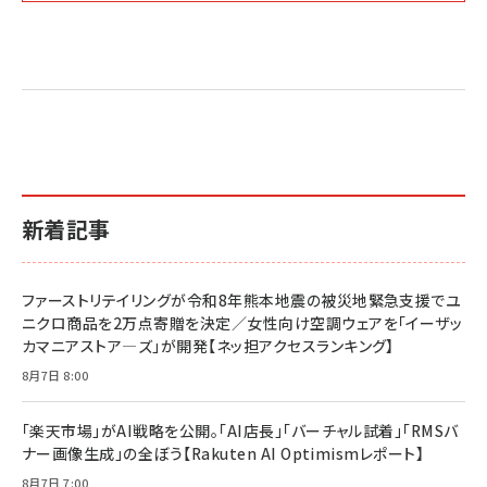
Amazon マーケティング・セールス全般関連書籍 の
Amazon ビジネス・経済関連書籍 の売れ筋ランキン
Amazon 経営戦略関連書籍 の売れ筋ランキング
売れ筋ランキング
グ
更新日時：2026/06/26 19:05
更新日時：2026/06/26 19:05
更新日時：2026/06/26 19:05
2億円を売り上げたプロが教える note×AI 最強の
anan(アンアン)2026/07/01号 No.2501[魅せる
ベインキャピタル 企業価値向上力の秘密
副業
カラダ2026／宮舘涼太]
￥2,640
￥1,870
￥880
イシューからはじめよ［改訂版］――知的生産の「シンプ
小さな会社は戦略が9割
anan(アンアン)2026/06/24号 No.2500増刊
ルな本質」
スペシャルエディション[王道エンタメの矜持／
￥1,980
新着記事
BTS]
￥2,200
￥1,100
ドリルを売るには穴を売れ
経営メモ 16年の起業家人生で得た知見
ファーストリテイリングが令和8年熊本地震の被災地緊急支援でユ
anan(アンアン)2026/07/08号 No.2502[2026
￥1,815
￥2,750
ニクロ商品を2万点寄贈を決定／女性向け空調ウェアを「イーザッ
年後半、あなたの恋と運命／山田涼介]
カマニアストア―ズ」が開発【ネッ担アクセスランキング】
￥880
Brand Shift(ブランド・シフト): 「信頼」で選ばれ
影響力の武器［新版］：人を動かす七つの原理
8月7日 8:00
る時代の成長戦略
￥3,190
ママ投資家が育休中に１億貯めた株式投資
￥2,420
￥1,870
「楽天市場」がAI戦略を公開。「AI店長」「バーチャル試着」「RMSバ
ナー画像生成」の全ぼう【Rakuten AI Optimismレポート】
フィードバック経営 「沈黙の組織」から「高め合う
マーケティングの真実 P&G・グリコで学んだ失敗
組織」へ
と成長の法則
8月7日 7:00
組織の成果を最大化する ルールのデザイン