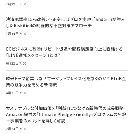
7月29日 8:00
決済承認率15%改善、不正率ほぼゼロを実現。「and ST」が導入
したRiskifiedの網羅的な不正対策アプローチ
7月14日 7:00
ECビジネスに有効！ リピート促進や顧客満足度向上に直結する
「LINE通知メッセージ」とは？
6月22日 7:00
欧米トップ企業はなぜマーケットプレイス化を急ぐのか？ BtoB企
業の競争力を高める新潮流
4月21日 7:00
サステナブルな付加価値を「利益」につなげる新時代の成長戦略。
Amazon提供の「Climate Pledge Friendly」プログラムの全貌
＋事業者のメリットを詳しく解説
2月24日 7:00