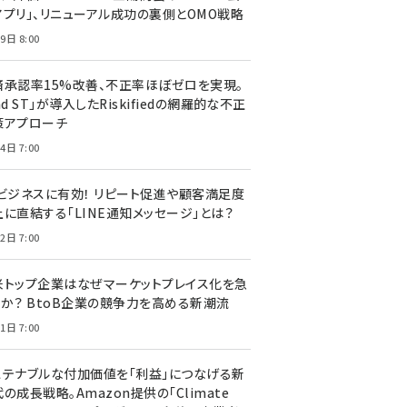
アプリ」、リニューアル成功の裏側とOMO戦略
9日 8:00
済承認率15%改善、不正率ほぼゼロを実現。
nd ST」が導入したRiskifiedの網羅的な不正
策アプローチ
4日 7:00
Cビジネスに有効！ リピート促進や顧客満足度
上に直結する「LINE通知メッセージ」とは？
2日 7:00
米トップ企業はなぜマーケットプレイス化を急
のか？ BtoB企業の競争力を高める新潮流
1日 7:00
ステナブルな付加価値を「利益」につなげる新
の成長戦略。Amazon提供の「Climate