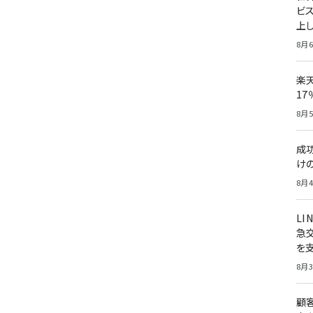
ビ
上し
8月6
楽
1
8月5
成
け
8月4
LI
急
を
8月3
顧