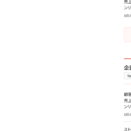
売
ン
8月3
企
S
顧
売
ン
8月3
スト