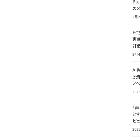
Pl
の
2月2
E
裏
評
2月4
A
脱却
ノ
202
「
と
ビュ
202