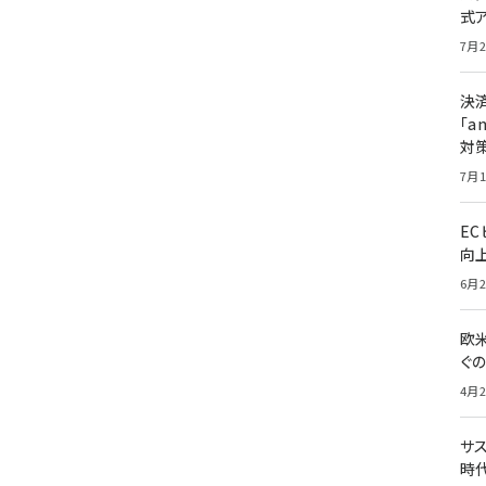
式
7月2
決
「a
対
7月1
E
向
6月2
欧
ぐ
4月2
サ
時代