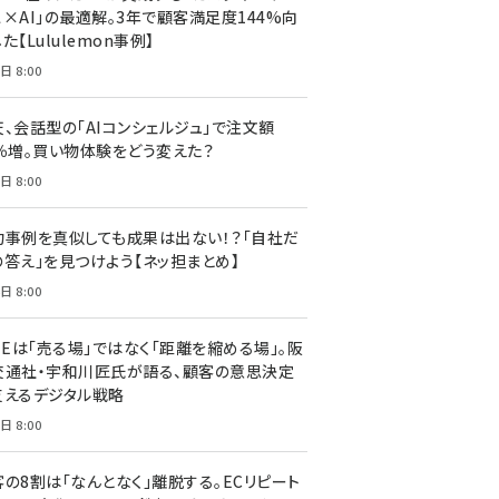
ス×AI」の最適解。3年で顧客満足度144%向
た【Lululemon事例】
日 8:00
天、会話型の「AIコンシェルジュ」で注文額
7％増。買い物体験をどう変えた？
日 8:00
功事例を真似しても成果は出ない！？「自社だ
の答え」を見つけよう【ネッ担まとめ】
日 8:00
NEは「売る場」ではなく「距離を縮める場」。阪
交通社・宇和川匠氏が語る、顧客の意思決定
支えるデジタル戦略
日 8:00
客の8割は「なんとなく」離脱する。ECリピート