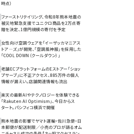
時点）
ファーストリテイリング、令和8年熊本地震の
被災地緊急支援でユニクロ商品を2万点寄
贈を決定、1億円規模の寄付を予定
女性向け空調ウェアを「イーザッカマニアス
トア―ズ」が開発、「空調風神服」を採用した
「COOL DOWN（クールダウン）」
老舗ECプラットフォームのEストアー「ショッ
プサーブ」に不正アクセス、885万件の個人
情報が漏えい。店舗関連情報も流出
楽天の最新AIやテクノロジーを体験できる
「Rakuten AI Optimism」、今日からス
タート。パシフィコ横浜で開催
熊本地震の影響でヤマト運輸・佐川急便・日
本郵便が配送制限／小売のプロが語るオム
ニチャネル成功の条件【ネッ担アクセスラン