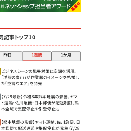
base (1071)
ビィ・フォアード (773)
revico (739)
気記事トップ10
昨日
1週間
1か月
ビジネスシーンの酷暑対策に空調を活用――。
「洋服の青山」が作業服のイメージを払拭し
た「空調ウエア」を発売
【7/29最新】令和8年熊本地震の影響、ヤマ
ト運輸・佐川急便・日本郵便が配送制限、熊
本全域で集配停止や引受停止も
【熊本地震の影響】ヤマト運輸、佐川急便、日
本郵便で配送遅延や集配停止が発生（7/28