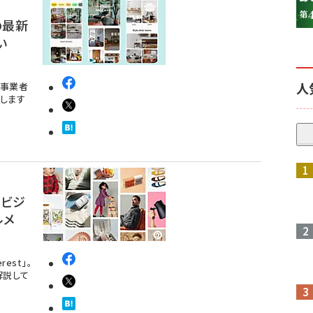
の最新
い
人
C事業者
します
をビジ
ルメ
est」。
解説して