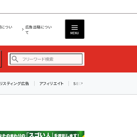
担につい
広告出稿につい
て
MENU
リスティング広告
アフィリエイト
SEO
メール
ソーシャル
amazon (2245)
yahoo (1900)
楽天 (1871)
ecbeing (1207)
アスクル (1118)