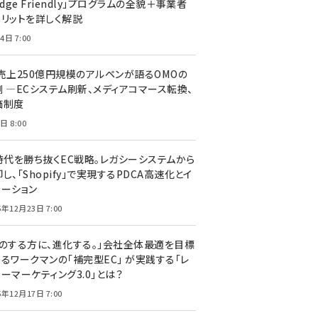
edge Friendly」プログラムの全貌＋事業者
メリットを詳しく解説
4日 7:00
C売上250億円規模のアルペンが語るOMOの
側 ―ECシステム刷新、メディアコマース転換、
価制度
日 8:00
I時代を勝ち抜くEC戦略。レガシーシステムから
し、「Shopify」で実現するPDCA高速化とイ
ベーション
5年12月23日 7:00
声のする方に、進化する。」会社全体最適を目標
するワークマンの「補完型EC」 が実践する「レ
ーマーケティング3.0」とは？
5年12月17日 7:00