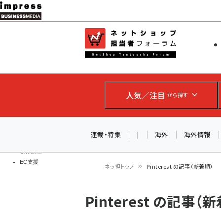
メ
イ
EC担当者
ネットショッ
ン
Web担当者
コ
製品導入
ン
企業IT
ソフト開発
テ
IoT・AI
人気／注目
から探す
ン
DCクラウド
研究・調査
ツ
エネルギー
に
連載・特集
|
海外
海外情報
ドローン
移
教育講座
EC支援
動
ネッ担トップ
Pinterest の記事（新着順）
パ
Pinterest の記事（
ン