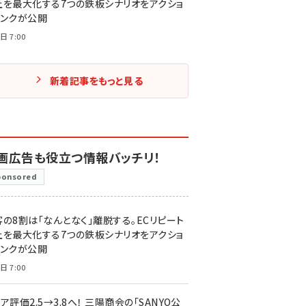
上を最大化する7つの鉄板シナリオをアクショ
リンクが公開
日 7:00
新着記事をもっと見る
画広告も役立つ情報バッチリ！
ponsored
客の8割は「なんとなく」離脱する。ECリピート
上を最大化する7つの鉄板シナリオをアクショ
リンクが公開
日 7:00
ア評価2.5→3.8へ！ 三陽商会の「SANYO公