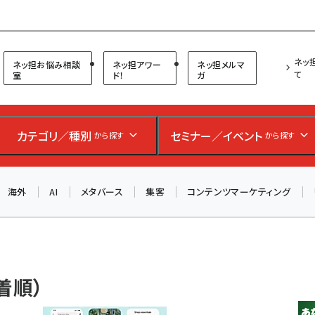
プ担当者フォーラム
ネッ
ネッ担お悩み相談
ネッ担アワー
ネッ担メルマ
て
室
ド！
ガ
カテゴリ／種別
セミナー／イベント
から探す
から探す
海外
AI
メタバース
集客
コンテンツマーケティング
新着順）